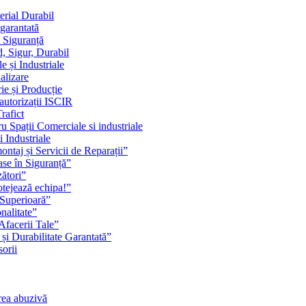
erial Durabil
 garantată
i Siguranță
, Sigur, Durabil
 și Industriale
alizare
ie și Producție
 autorizații ISCIR
rafict
u Spații Comerciale si industriale
i Industriale
ontaj și Servicii de Reparații”
se în Siguranță”
zători”
rotejează echipa!”
 Superioară”
nalitate”
Afacerii Tale”
 și Durabilitate Garantată”
orii
rea abuzivă