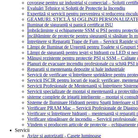
covorașe pentru uz industrial și comercial – Soluții certifi
Evaluări Tehnice și Soluții de Protecție la Incendiu
Expertiză și servicii pentru prevenirea și reducerea riscul
GEAMURI, STICLĂ ŞI OGLINZI PERSONALIZAT
Iluminat de siguranță și panică certificat ISU
Îmbrăcăminte și echipamente SSM și PSI pentru protecți
Încălțăminte de protecție pentru siguranță și sănătate î
Întreținere și Reparații Trape de Fum – Servicii Rapide și
Lămpi de Iluminat de Urgență pentru Toalete și Grupuri 
Lămpi de siguranță pentru ieșiri și hidranti cu LED și ne
Mănuși rezistente pentru protecție PSI și SSM – Calitate 
Planuri de evacuare incendiu profesionale cu schiță PSI i
Reparatii si mentenanta depozite si hale industriale
Servicii de verificare și întreținere sprinklere pentru protec
Servicii ISCIR pentru locuri de joacă: verificare, mentena
Servicii Profesionale de Mentenanță și Întreținere Sisteme
Servicii specializate de montaj și mentenanță a protecțiilo
sisteme complete de irigații inteligente – montaj și consul
Sisteme de Iluminare Hidranti pentru Spații Interioare și 
Verificare PRAM Mac – Servicii Profesionale de Diagnos
Verificare și întreținere hidranți – mentenanță și reparații
Verificare stingătoare de incendiu – Servicii profesional
Vindem și producem articole de protecție – echipamente r
Servicii
Avize si autorizatii - Casete luminoase