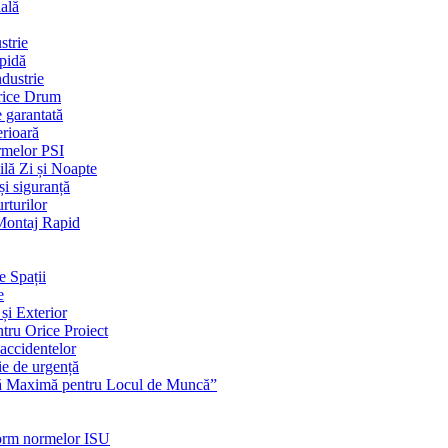
ială
strie
apidă
dustrie
Orice Drum
e garantată
erioară
rmelor PSI
ilă Zi și Noapte
și siguranță
rturilor
 Montaj Rapid
e Spații
e
și Exterior
ntru Orice Proiect
 accidentelor
ie de urgență
nță Maximă pentru Locul de Muncă”
nform normelor ISU