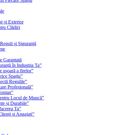
 în Fiecare Spațiu
ale
r și Exterior
tru Clădiri
Reguli și Siguranță
rme
te Garantată
ranță în Industria Ta”
e ușoară a firelor”
rice Spațiu”
pectă Regulile”
zare Profesională”
Montan”
pentru Locul de Muncă”
nte și Durabile”
facerea Ta”
ienți și Angajați”