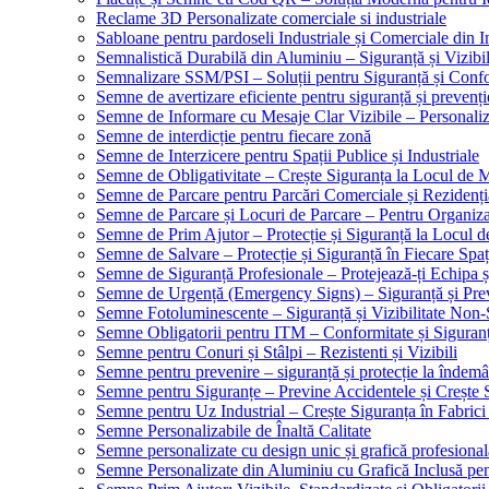
Reclame 3D Personalizate comerciale si industriale
Sabloane pentru pardoseli Industriale și Comerciale din In
Semnalistică Durabilă din Aluminiu – Siguranță și Vizibi
Semnalizare SSM/PSI – Soluții pentru Siguranță și Conf
Semne de avertizare eficiente pentru siguranță și prevenți
Semne de Informare cu Mesaje Clar Vizibile – Personaliz
Semne de interdicție pentru fiecare zonă
Semne de Interzicere pentru Spații Publice și Industriale
Semne de Obligativitate – Crește Siguranța la Locul de
Semne de Parcare pentru Parcări Comerciale și Rezidenți
Semne de Parcare și Locuri de Parcare – Pentru Organizare
Semne de Prim Ajutor – Protecție și Siguranță la Locul 
Semne de Salvare – Protecție și Siguranță în Fiecare Spaț
Semne de Siguranță Profesionale – Protejează-ți Echipa ș
Semne de Urgență (Emergency Signs) – Siguranță și Pre
Semne Fotoluminescente – Siguranță și Vizibilitate Non-
Semne Obligatorii pentru ITM – Conformitate și Siguran
Semne pentru Conuri și Stâlpi – Rezistenti și Vizibili
Semne pentru prevenire – siguranță și protecție la îndemâ
Semne pentru Siguranțe – Previne Accidentele și Crește 
Semne pentru Uz Industrial – Crește Siguranța în Fabrici
Semne Personalizabile de Înaltă Calitate
Semne personalizate cu design unic și grafică profesional
Semne Personalizate din Aluminiu cu Grafică Inclusă pent