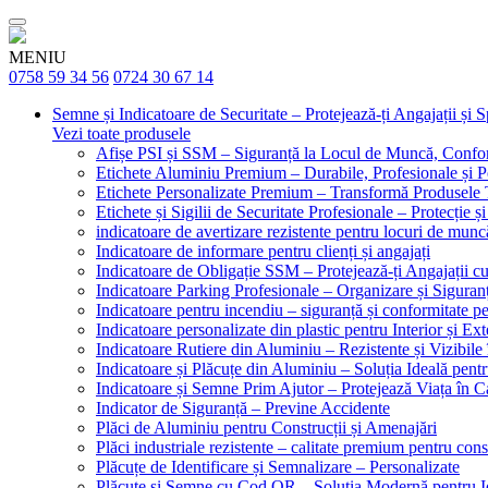
MENIU
0758 59 34 56
0724 30 67 14
Semne și Indicatoare de Securitate – Protejează-ți Angajații și 
Vezi toate produsele
Afișe PSI și SSM – Siguranță la Locul de Muncă, Confor
Etichete Aluminiu Premium – Durabile, Profesionale și P
Etichete Personalizate Premium – Transformă Produsele T
Etichete și Sigilii de Securitate Profesionale – Protecție ș
indicatoare de avertizare rezistente pentru locuri de munc
Indicatoare de informare pentru clienți și angajați
Indicatoare de Obligație SSM – Protejează-ți Angajații 
Indicatoare Parking Profesionale – Organizare și Siguranț
Indicatoare pentru incendiu – siguranță și conformitate pe
Indicatoare personalizate din plastic pentru Interior și Ext
Indicatoare Rutiere din Aluminiu – Rezistente și Vizibile 
Indicatoare și Plăcuțe din Aluminiu – Soluția Ideală pent
Indicatoare și Semne Prim Ajutor – Protejează Viața în 
Indicator de Siguranță – Previne Accidente
Plăci de Aluminiu pentru Construcții și Amenajări
Plăci industriale rezistente – calitate premium pentru const
Plăcuțe de Identificare și Semnalizare – Personalizate
Plăcuțe și Semne cu Cod QR – Soluția Modernă pentru Ide