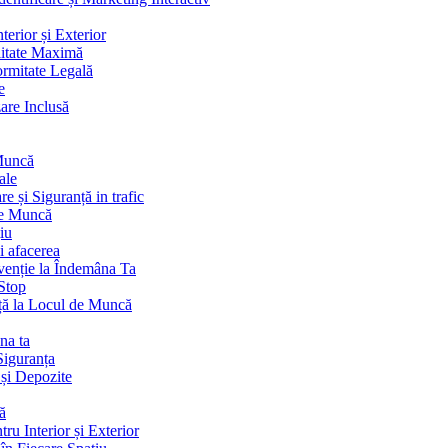
terior și Exterior
litate Maximă
ormitate Legală
e
are Inclusă
 Muncă
ale
 și Siguranță in trafic
de Muncă
iu
i afacerea
venție la Îndemâna Ta
Stop
ță la Locul de Muncă
na ta
Siguranța
 și Depozite
ă
ru Interior și Exterior