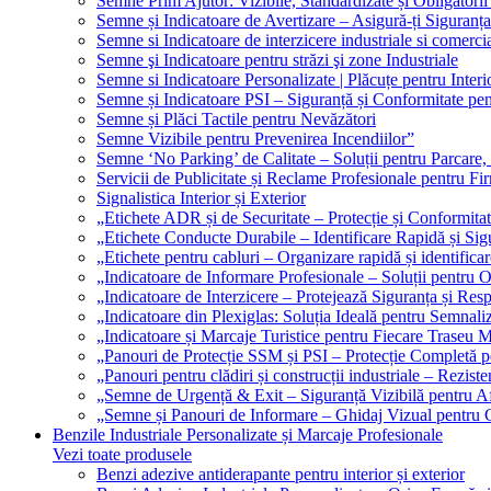
Semne Prim Ajutor: Vizibile, Standardizate și Obligatorii
Semne și Indicatoare de Avertizare – Asigură-ți Siguranța
Semne si Indicatoare de interzicere industriale si comerci
Semne şi Indicatoare pentru străzi şi zone Industriale
Semne si Indicatoare Personalizate | Plăcuțe pentru Interio
Semne și Indicatoare PSI – Siguranță și Conformitate pen
Semne și Plăci Tactile pentru Nevăzători
Semne Vizibile pentru Prevenirea Incendiilor”
Semne ‘No Parking’ de Calitate – Soluții pentru Parcare, 
Servicii de Publicitate și Reclame Profesionale pentru Fi
Signalistica Interior și Exterior
„Etichete ADR și de Securitate – Protecție și Conformita
„Etichete Conducte Durabile – Identificare Rapidă și Sigu
„Etichete pentru cabluri – Organizare rapidă și identificar
„Indicatoare de Informare Profesionale – Soluții pentru O
„Indicatoare de Interzicere – Protejează Siguranța și Res
„Indicatoare din Plexiglas: Soluția Ideală pentru Semnali
„Indicatoare și Marcaje Turistice pentru Fiecare Traseu 
„Panouri de Protecție SSM și PSI – Protecție Completă 
„Panouri pentru clădiri și construcții industriale – Reziste
„Semne de Urgență & Exit – Siguranță Vizibilă pentru A
„Semne și Panouri de Informare – Ghidaj Vizual pentru Cl
Benzile Industriale Personalizate și Marcaje Profesionale
Vezi toate produsele
Benzi adezive antiderapante pentru interior și exterior