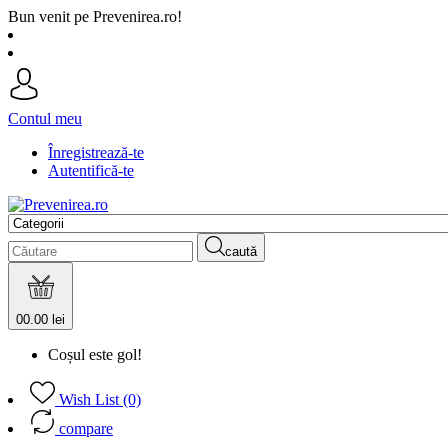
Bun venit pe Prevenirea.ro!
Contul meu
Înregistrează-te
Autentifică-te
caută
0
0.00 lei
Coșul este gol!
Wish List (0)
compare