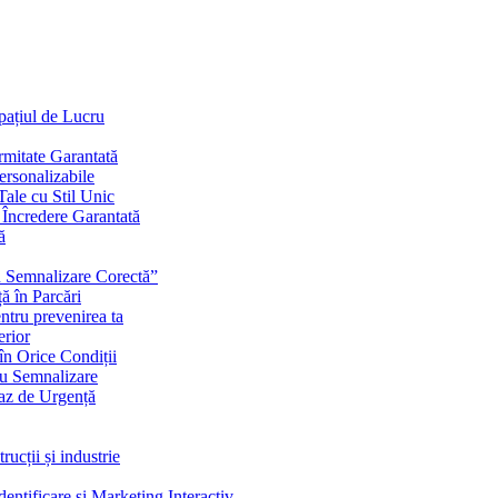
Spațiul de Lucru
mitate Garantată
ersonalizabile
ale cu Stil Unic
i Încredere Garantată
ă
cu Semnalizare Corectă”
ă în Parcări
ntru prevenirea ta
erior
în Orice Condiții
ru Semnalizare
Caz de Urgență
rucții și industrie
ntificare și Marketing Interactiv