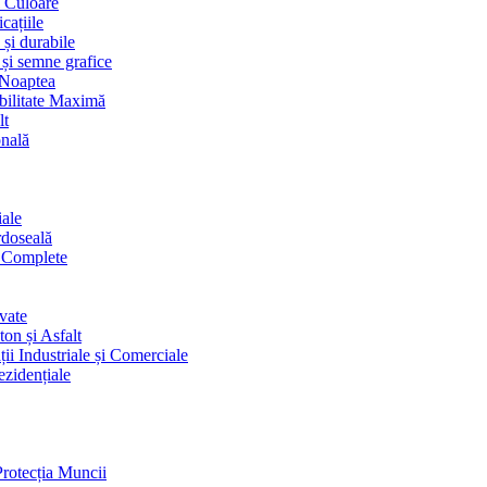
i Culoare
cațiile
 și durabile
 și semne grafice
 Noaptea
ibilitate Maximă
lt
onală
iale
rdoseală
i Complete
vate
on și Asfalt
ii Industriale și Comerciale
ezidențiale
Protecția Muncii