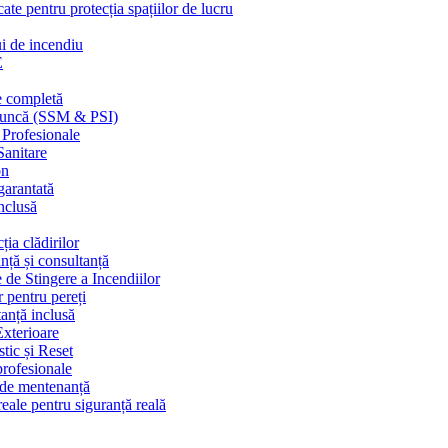
cate pentru protecția spațiilor de lucru
ui de incendiu
E
e completă
n muncă (SSM & PSI)
 Profesionale
Sanitare
on
garantată
nclusă
ția clădirilor
nță și consultanță
 de Stingere a Incendiilor
r pentru pereți
tanță inclusă
Exterioare
tic și Reset
 profesionale
e de mentenanță
eale pentru siguranță reală