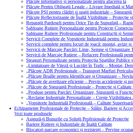
Plăcuțe informative și personalizate pentru afacerea ta
Plăcuțe Pentru Obligații Legale – Livrare Imediată și Mat
Plăcuțe PSI pentru clădiri și spații industriale – Siguranță
Plăcuțe Reflectorizante de Înaltă Vizibilitate – Protecție ș
Reparații Pardoseli pentru Orice Tip de Suprafață – Rapid
Sabloane Rutiere Personalizate pentru Proiecte Comerciale
Sabloane Rutiere Profesionale pentru Construcții și Semn
Servicii Complete de Vopsitorie Industrială pentru Industr
Servicii complete pentru locuri de joacă: montaj, avize și
Servicii de Marcaje Parcări: Linie, Semne și Organizare T
Servicii de Marcaje Rutiere – Refacere Profesională pentr
Steaguri Personalizate pentru Protecția Spațiilor Publice ș
„Limitatoare de Viteză și Lucrări în Trafic – Montaj, Dem
„Plăcuțe ADR Profesionale – Transport Marfuri Periculoa
„Plăcuțe Braille pentru Identificare și Organizare – Nevă
„Plăcuțe de avertizare eficiente – Previn accidentele și p
„Plăcuțe de Siguranță Profesionale – Protecție și Calitate
„Produse pentru Parcări: Organizare, Siguranță și Funcțio
„Reclame Industriale Personalizate – Crește Vizibilitatea 
„Vopsitorie Industrială Profesională – Calitate Superioară
Echipamente Profesionale de Protecție – Stâlpi, Bariere și Acces
Vezi toate produsele
Asigură-ți Bunurile cu Soluții Profesionale de Protecție
Bariere Rutiere și Industriale de Înaltă Calitate
Blocatori parcare economici și rezistenți – Previne ocupa