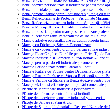
Benzi Adezive Industriale Personalizate – Orice Formă ș
Benzi adezive personalizate și industriale pentru toate apli
Benzi industriale personalizate pentru pardoseli rezistente
Benzi personalizabile pentru industrie și siguranță cu text
Benzi Reflectorizante de Protecție – Vizibilitate Maximă
Benzi Reflectorizante pentru Industrie – Siguranță și Viz
Benzi și Marcaje Rutiere de Calitate pentru Beton și Asfa
Benzile industriale pentru marcaje și semnalizare profesi
Benzile Reflectorizante Personalizate de Înaltă Calitate
Marcaje adezive personalizabile cu design propriu inclus
Marcaje cu Etichete și Stickere Personalizate
Marcaje cu vopsea pentru drumuri, parcări și hale industr
Marcaje Floor Graphics Durabile pentru Orice Tip de Pa
Marcaje Industriale și Comerciale Profesionale – Servici
Marcaje pentru pardoseli industriale și comerciale
Marcaje Personalizate pentru Parcări și Spații
Marcaje Rutiere cu Vopsea pentru Drumuri Publice și Pri
Marcaje Rutiere Perfecte cu Vopsea Rezistentă pentru Bet
Marcaje Vizibile cu Stickere și Benzi Adezive pentru Spaț
Marcaje vizibile și eficiente pentru parcări comerciale și r
Plăcuțe de Identificare Industrială personalizate
Plăcuțe de informare pentru firme și instituții
Plăcuțe de interzicere pentru uz industrial și comercial
Plăcuțe de Salvare și Prim Ajutor
Plăcuțe de Siguranță Industrială – Respectă Normele de 