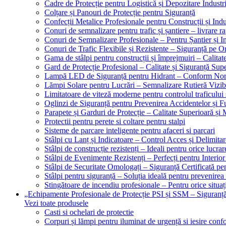
Cadre de Protecție pentru Logistică și Depozitare Industr
Colțare și Panouri de Protecție pentru Siguranță
Confecții Metalice Profesionale pentru Construcții și Indu
Conuri de semnalizare pentru trafic și șantiere – livrare r
Conuri de Semnalizare Profesionale – Pentru Șantier și In
Conuri de Trafic Flexibile și Rezistente – Siguranță pe 
Gama de stâlpi pentru construcții și împrejmuiri – Calitat
Gard de Protecție Profesional – Calitate și Siguranță Sup
Lampă LED de Siguranță pentru Hidrant – Conform No
Lămpi Solare pentru Lucrări – Semnalizare Rutieră Vizib
Limitatoare de viteză moderne pentru controlul traficului 
Oglinzi de Siguranță pentru Prevenirea Accidentelor și Fu
Parapete și Garduri de Protecție – Calitate Superioară și
Protectii pentru perete si coltare pentru stalpi
Sisteme de parcare inteligente pentru afaceri si parcari
Stâlpi cu Lanț și Indicatoare – Control Acces și Delimitar
Stâlpi de construcție rezistenți – Ideali pentru orice lucrar
Stâlpi de Evenimente Rezistenți – Perfecți pentru Interior 
Stâlpi de Securitate Omologați – Siguranță Certificată pe
Stâlpi pentru siguranță – Soluția ideală pentru prevenirea
Stingătoare de incendiu profesionale – Pentru orice situaț
„Echipamente Profesionale de Protecție PSI și SSM – Sigura
Vezi toate produsele
Casti si ochelari de protectie
Corpuri și lămpi pentru iluminat de urgență si iesire co