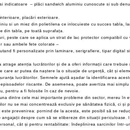
terioare, placări exterioare.
din tabla, pe toată suprafața.
 peste care se aplica un strat de lac protector compatibil cu
sau ambele fete colorate –
unelte precum stingătoarele și ușile de incendiu, pentru a fi folosite în caz de nevoie.
impactul pe care mediul de lucru îl
ste esențial să se