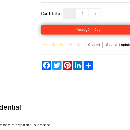
Cantitate :
Adaugă În Coş
0 opinii
Spune-ţi opini
Facebook
Twitter
Pinterest
LinkedIn
Share
dential
u modele separat la cerere.