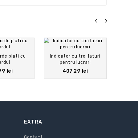
de plati cu
Indicator cu trei laturi
Indicat
ardul
pentru lucrari
79 lei
407.29 lei
EXTRA
Contact