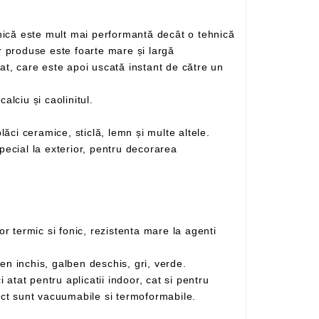
obișnuită de printare digitală. Atât calitatea sa net superioară, cât și versarilitatea sa pe imprimarea diferitelor produse este foarte mare și largă
, incluzând carbonatul de calciu și caolinitul.
Se poate folosi pe o gamă largă de materiale, astfel încât se poate imprima pe plastic, metal, hârtie, carton, plăci ceramice, sticlă, lemn și multe altele.
– Gama de culori disponibile in permanenta in stoc: rosu, albastru inchis, albastru deschis, negru, galben inchis, galben deschis, gri, verde.
aplicatii outdoor, datorita proprietatii materialului de a fi un bun izolator termic si fonic. Placile din PVC compact sunt vacuumabile si termoformabile.