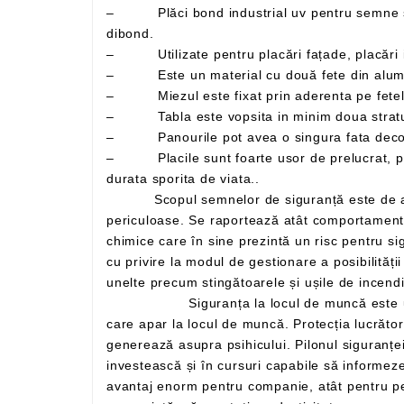
– Plăci bond industrial uv pentru semne si indicatoare – plăci sandwich aluminiu cunoscute si sub denumirile comerciale de alucobond, alubond si
dibond.
– Utilizate pentru placări fațade, placări in
– Miezul este fixat prin aderenta pe fetele 
– Tabla este vopsita in minim doua straturi,
– Panourile pot avea o singura fata decor 
– Placile sunt foarte usor de prelucrat, putand fi personalizate prin laminare, serigrafiere, tipar digital si lacuire, fiind usor de intretinut si avand o
durata sporita de viata..
Scopul semnelor de siguranță este de a atrage atenția lucrătorilor și de a oferi informații care trebuie respectate pentru a evita apariția unor condiții
periculoase. Se raportează atât comportamente care ar putea da naștere la o situație de urgență, cât și elemente fizice precum mașini sau substanțe
chimice care în sine prezintă un risc pentru siguranța lucrătorilor. Semnele ajută așadar la identificarea acestor elemente și, în același timp, oferă indicații
cu privire la modul de gestionare a posibilității episoadelor riscante. De asemenea, poate avertiza mai simplu asupra existenței unor căi de evacuare sau
Siguranța la locul de muncă este una dintre cele mai importante probleme din sector, mereu în evoluție constantă în funcție de noile nevoi
care apar la locul de muncă. Protecția lucrătorilor nu se mai concentrează exclusiv pe sănătatea fizică, ci și pe 
generează asupra psihicului. Pilonul siguranței este prevenirea: pornind de la acesta, este posibil să se reducă drastic riscurile, așa că e
investească și în cursuri capabile să informeze angajații despre cum să se elibereze din situații periculoase. Investiția în securitatea muncii reprezintă un
avantaj enorm pentru companie, atât pentru personal, cât și pentru rentabilitate: îndeplinirea sarcinilor într-un mediu sigur vă permite să lucrați senin și, în