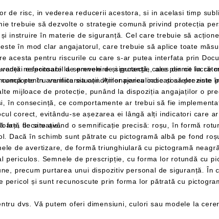
ur angajat,
prin Documentul de Evaluare a Riscurilor ratificat chiar
i companiei, a cărui
r este în sarcina angajatorului, în cazul în care
sarcină este să efectueze in
elege în mod
împiedicându-l să-și asume atitudinea adecvată față de situație.
indice locația materialelor și
traseele de urmat și ieșirile de utilizat în caz de pericol și sunt recunoscu
ntru dvs. Vă putem oferi dimensiuni, culori sau modele la cere