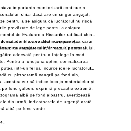
specții la locul de muncă pentru verificarea condițiilor periculoase și să prezinte planuri de instruire și informare a personalului.
te prin forma lor pătrată cu pictogramă albă pe fond verde.
re.
.