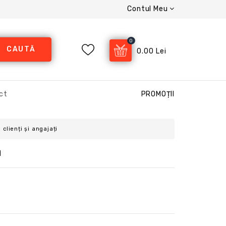
Contul Meu
0
CAUTĂ
0.00 Lei
ct
PROMOȚII
clienți și angajați
l