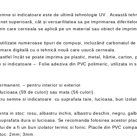
Pentru a acoperi toată suprafața printată sunt utilizate numeroase tipuri de compuși
mare digitală cu o tehnică nouă care usucă cerneala.
anent. – pentru interior si exterior.
cioasa (59 de culori) sau mata (56 culori).
toc: 2mm; 3mm.