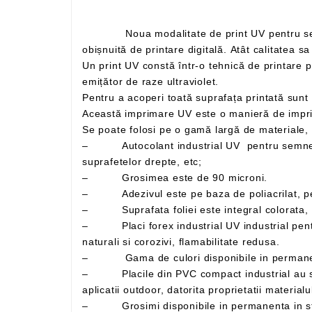
Noua modalitate de print UV pentru semne si indicatoare este de ultimă tehnologie UV . Această tehnică este mult mai performantă decât o tehnică
Un print UV constă într-o tehnică de printare prin care cerneala se aplică pe un material sau obiect de imprimat, care este apoi uscată instant de către un
emițător de raze ultraviolet.
Această imprimare UV este o manieră de impri
– Autocolant industrial UV pentru semne si indicatoare – Folie adeziva din PVC polimeric, utilizata in special la exterior, pentru decorarea
suprafetelor drepte, etc;
– Grosimea este de 90 microni.
– Adezivul este pe baza de poliacrilat, perm
– Suprafata foliei este integral colorata, lu
– Placi forex industrial UV industrial pentru semne si indicatoare cu suprafata tare, lucioasa, bun izolator termic si fonic, rezistenta mare la agenti
naturali si corozivi, flamabilitate redusa.
– Placile din PVC compact industrial au suprafata dura si lucioasa. Se recomanda folosirea acestor placi atat pentru aplicatii indoor, cat si pentru
– Grosimi disponibile in permanenta in s