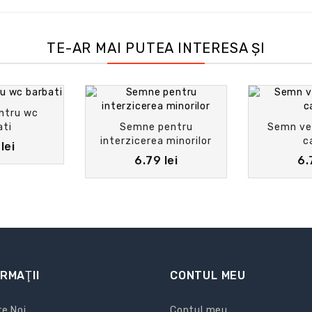
TE-AR MAI PUTEA INTERESA ȘI
ntru wc
ati
Semne pentru
Semn ver
interzicerea minorilor
c
lei
6.79 lei
6.
RMAŢII
CONTUL MEU
e Noi
Contul meu