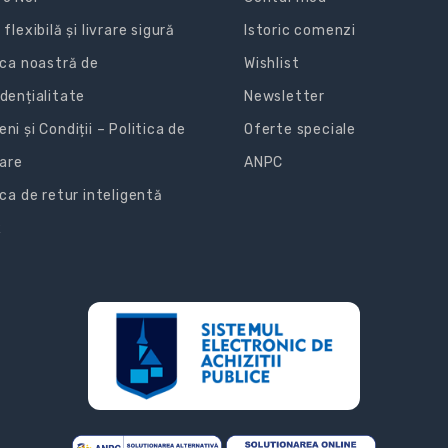
 flexibilă și livrare sigură
Istoric comenzi
ica noastră de
Wishlist
dențialitate
Newsletter
ni și Condiții – Politica de
Oferte speciale
zare
ANPC
ica de retur inteligentă
R