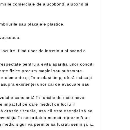
– Este un material cu două fete din aluminiu si un miez din polietilena ce inlocuieste cu succes tabla, lambriurile sau placajele plastice.
 vopseaua.