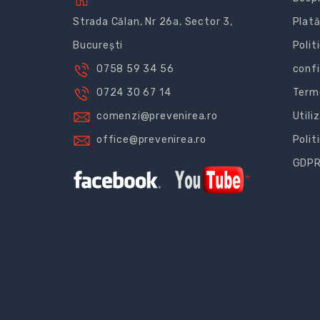
Strada Călan, Nr 26a, Sector 3,
Plată
București
Polit
0758 59 34 56
confi
0724 30 67 14
Terme
comenzi@prevenirea.ro
Utili
office@prevenirea.ro
Polit
GDP