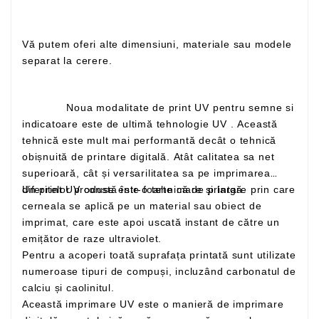
Vă putem oferi alte dimensiuni, materiale sau modele
separat la cerere.
Noua modalitate de print UV pentru semne si
indicatoare este de ultimă tehnologie UV . Această
tehnică este mult mai performantă decât o tehnică
obișnuită de printare digitală. Atât calitatea sa net
superioară, cât și versarilitatea sa pe imprimarea
Un print UV constă într-o tehnică de printare prin care
diferitelor produse este foarte mare și largă
cerneala se aplică pe un material sau obiect de
imprimat, care este apoi uscată instant de către un
emițător de raze ultraviolet.
Pentru a acoperi toată suprafața printată sunt utilizate
numeroase tipuri de compuși, incluzând carbonatul de
calciu și caolinitul.
Această imprimare UV este o manieră de imprimare