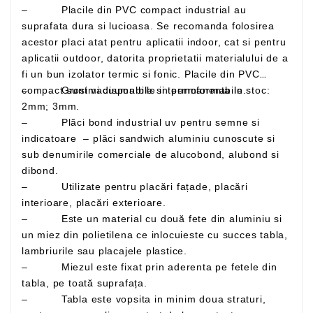
– Placile din PVC compact industrial au
suprafata dura si lucioasa. Se recomanda folosirea
acestor placi atat pentru aplicatii indoor, cat si pentru
aplicatii outdoor, datorita proprietatii materialului de a
fi un bun izolator termic si fonic. Placile din PVC
– Grosimi disponibile in permanenta in stoc:
compact sunt vacuumabile si termoformabile.
2mm; 3mm.
– Plăci bond industrial uv pentru semne si
indicatoare – plăci sandwich aluminiu cunoscute si
sub denumirile comerciale de alucobond, alubond si
dibond.
– Utilizate pentru placări fațade, placări
interioare, placări exterioare.
– Este un material cu două fete din aluminiu si
un miez din polietilena ce inlocuieste cu succes tabla,
lambriurile sau placajele plastice.
– Miezul este fixat prin aderenta pe fetele din
tabla, pe toată suprafața.
– Tabla este vopsita in minim doua straturi,