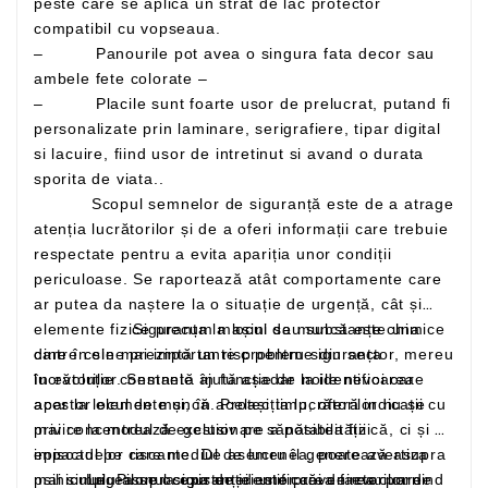
peste care se aplica un strat de lac protector
compatibil cu vopseaua.
– Panourile pot avea o singura fata decor sau
ambele fete colorate –
– Placile sunt foarte usor de prelucrat, putand fi
personalizate prin laminare, serigrafiere, tipar digital
si lacuire, fiind usor de intretinut si avand o durata
sporita de viata..
Scopul semnelor de siguranță este de a atrage
atenția lucrătorilor și de a oferi informații care trebuie
respectate pentru a evita apariția unor condiții
periculoase. Se raportează atât comportamente care
ar putea da naștere la o situație de urgență, cât și
elemente fizice precum mașini sau substanțe chimice
Siguranța la locul de muncă este una
care în sine prezintă un risc pentru siguranța
dintre cele mai importante probleme din sector, mereu
lucrătorilor. Semnele ajută așadar la identificarea
în evoluție constantă în funcție de noile nevoi care
acestor elemente și, în același timp, oferă indicații cu
apar la locul de muncă. Protecția lucrătorilor nu se
privire la modul de gestionare a posibilității
mai concentrează exclusiv pe sănătatea fizică, ci și pe
episoadelor riscante. De asemenea, poate avertiza
impactul pe care mediul de lucru îl generează asupra
mai simplu asupra existenței unor căi de evacuare
psihicului. Pilonul siguranței este prevenirea: pornind
Legea se ocupa de identificarea factorilor de