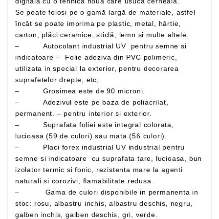
digitală cu o tehnică nouă care usucă cerneala.
Se poate folosi pe o gamă largă de materiale, astfel
încât se poate imprima pe plastic, metal, hârtie,
carton, plăci ceramice, sticlă, lemn și multe altele.
– Autocolant industrial UV pentru semne si
indicatoare – Folie adeziva din PVC polimeric,
utilizata in special la exterior, pentru decorarea
suprafetelor drepte, etc;
– Grosimea este de 90 microni.
– Adezivul este pe baza de poliacrilat,
permanent. – pentru interior si exterior.
– Suprafata foliei este integral colorata,
lucioasa (59 de culori) sau mata (56 culori).
– Placi forex industrial UV industrial pentru
semne si indicatoare cu suprafata tare, lucioasa, bun
izolator termic si fonic, rezistenta mare la agenti
naturali si corozivi, flamabilitate redusa.
– Gama de culori disponibile in permanenta in
stoc: rosu, albastru inchis, albastru deschis, negru,
galben inchis, galben deschis, gri, verde.