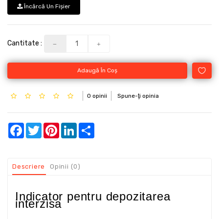
Încărcă Un Fişier
Cantitate :
Adaugă În Coş
0 opinii
Spune-ţi opinia
Facebook
Twitter
Pinterest
LinkedIn
Share
Descriere
Opinii (0)
Indicator pentru depozitarea
interzisa