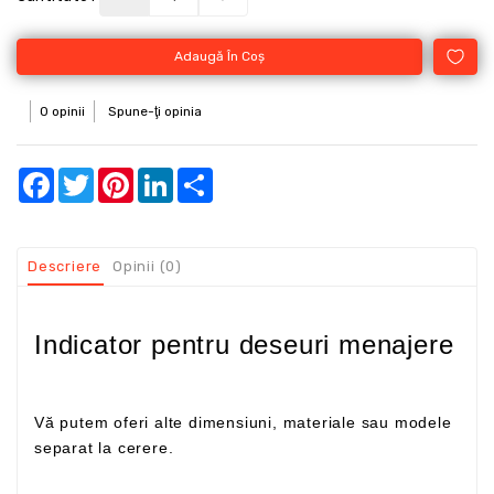
Adaugă În Coş
0 opinii
Spune-ţi opinia
Facebook
Twitter
Pinterest
LinkedIn
Share
Descriere
Opinii (0)
Indicator pentru deseuri menajere
Vă putem oferi alte dimensiuni, materiale sau modele
separat la cerere.