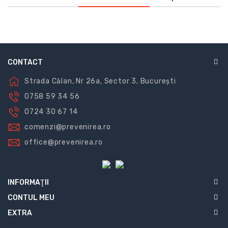
prin forma lor pătrată cu pictogramă albă pe fond
verde.
CONTACT
Strada Călan, Nr 26a, Sector 3, București
0758 59 34 56
0724 30 67 14
comenzi@prevenirea.ro
office@prevenirea.ro
INFORMAŢII
CONTUL MEU
EXTRA