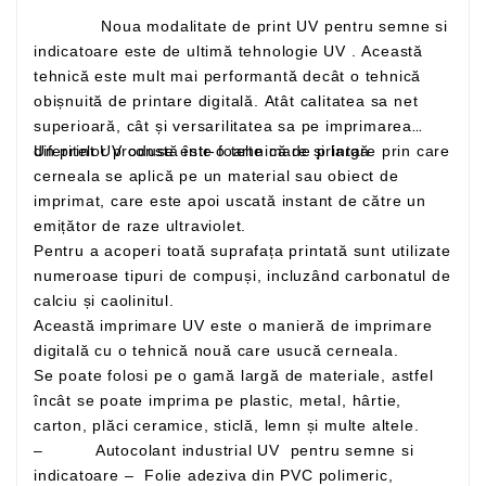
Noua modalitate de print UV pentru semne si
indicatoare este de ultimă tehnologie UV . Această
tehnică este mult mai performantă decât o tehnică
obișnuită de printare digitală. Atât calitatea sa net
superioară, cât și versarilitatea sa pe imprimarea
Un print UV constă într-o tehnică de printare prin care
diferitelor produse este foarte mare și largă
cerneala se aplică pe un material sau obiect de
imprimat, care este apoi uscată instant de către un
emițător de raze ultraviolet.
Pentru a acoperi toată suprafața printată sunt utilizate
numeroase tipuri de compuși, incluzând carbonatul de
calciu și caolinitul.
Această imprimare UV este o manieră de imprimare
digitală cu o tehnică nouă care usucă cerneala.
Se poate folosi pe o gamă largă de materiale, astfel
încât se poate imprima pe plastic, metal, hârtie,
carton, plăci ceramice, sticlă, lemn și multe altele.
– Autocolant industrial UV pentru semne si
indicatoare – Folie adeziva din PVC polimeric,