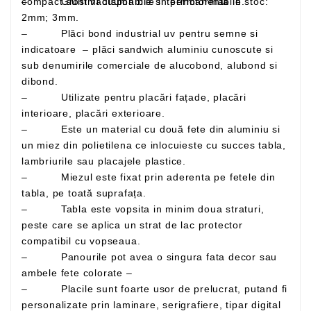
– Grosimi disponibile in permanenta in stoc:
compact sunt vacuumabile si termoformabile.
2mm; 3mm.
– Plăci bond industrial uv pentru semne si
indicatoare – plăci sandwich aluminiu cunoscute si
sub denumirile comerciale de alucobond, alubond si
dibond.
– Utilizate pentru placări fațade, placări
interioare, placări exterioare.
– Este un material cu două fete din aluminiu si
un miez din polietilena ce inlocuieste cu succes tabla,
lambriurile sau placajele plastice.
– Miezul este fixat prin aderenta pe fetele din
tabla, pe toată suprafața.
– Tabla este vopsita in minim doua straturi,
peste care se aplica un strat de lac protector
compatibil cu vopseaua.
– Panourile pot avea o singura fata decor sau
ambele fete colorate –
– Placile sunt foarte usor de prelucrat, putand fi
personalizate prin laminare, serigrafiere, tipar digital