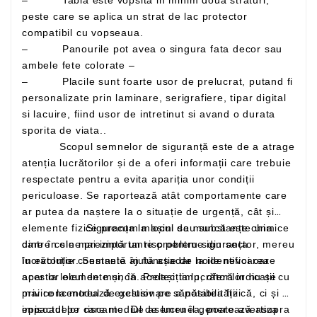
peste care se aplica un strat de lac protector
compatibil cu vopseaua.
– Panourile pot avea o singura fata decor sau
ambele fete colorate –
– Placile sunt foarte usor de prelucrat, putand fi
personalizate prin laminare, serigrafiere, tipar digital
si lacuire, fiind usor de intretinut si avand o durata
sporita de viata..
Scopul semnelor de siguranță este de a atrage
atenția lucrătorilor și de a oferi informații care trebuie
respectate pentru a evita apariția unor condiții
periculoase. Se raportează atât comportamente care
ar putea da naștere la o situație de urgență, cât și
elemente fizice precum mașini sau substanțe chimice
Siguranța la locul de muncă este una
care în sine prezintă un risc pentru siguranța
dintre cele mai importante probleme din sector, mereu
lucrătorilor. Semnele ajută așadar la identificarea
în evoluție constantă în funcție de noile nevoi care
acestor elemente și, în același timp, oferă indicații cu
apar la locul de muncă. Protecția lucrătorilor nu se
privire la modul de gestionare a posibilității
mai concentrează exclusiv pe sănătatea fizică, ci și pe
episoadelor riscante. De asemenea, poate avertiza
impactul pe care mediul de lucru îl generează asupra