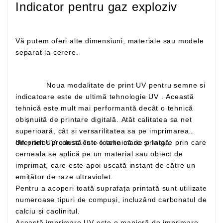
Indicator pentru gaz exploziv
Vă putem oferi alte dimensiuni, materiale sau modele
separat la cerere.
Noua modalitate de print UV pentru semne si
indicatoare este de ultimă tehnologie UV . Această
tehnică este mult mai performantă decât o tehnică
obișnuită de printare digitală. Atât calitatea sa net
superioară, cât și versarilitatea sa pe imprimarea
Un print UV constă într-o tehnică de printare prin care
diferitelor produse este foarte mare și largă
cerneala se aplică pe un material sau obiect de
imprimat, care este apoi uscată instant de către un
emițător de raze ultraviolet.
Pentru a acoperi toată suprafața printată sunt utilizate
numeroase tipuri de compuși, incluzând carbonatul de
calciu și caolinitul.
Această imprimare UV este o manieră de imprimare