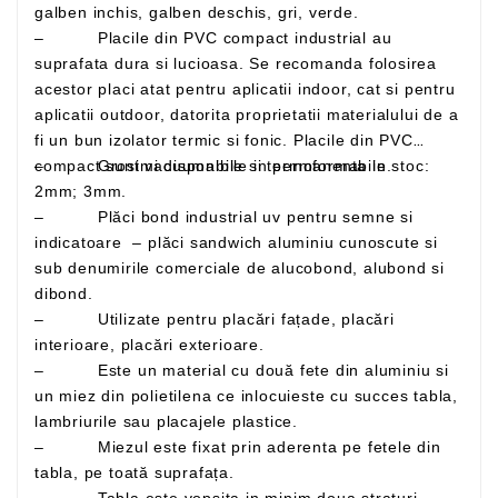
galben inchis, galben deschis, gri, verde.
– Placile din PVC compact industrial au
suprafata dura si lucioasa. Se recomanda folosirea
acestor placi atat pentru aplicatii indoor, cat si pentru
aplicatii outdoor, datorita proprietatii materialului de a
fi un bun izolator termic si fonic. Placile din PVC
– Grosimi disponibile in permanenta in stoc:
compact sunt vacuumabile si termoformabile.
2mm; 3mm.
– Plăci bond industrial uv pentru semne si
indicatoare – plăci sandwich aluminiu cunoscute si
sub denumirile comerciale de alucobond, alubond si
dibond.
– Utilizate pentru placări fațade, placări
interioare, placări exterioare.
– Este un material cu două fete din aluminiu si
un miez din polietilena ce inlocuieste cu succes tabla,
lambriurile sau placajele plastice.
– Miezul este fixat prin aderenta pe fetele din
tabla, pe toată suprafața.
– Tabla este vopsita in minim doua straturi,