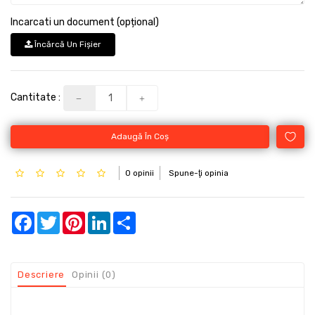
Incarcati un document (opțional)
Încărcă Un Fişier
Cantitate :
Adaugă În Coş
0 opinii
Spune-ţi opinia
Facebook
Twitter
Pinterest
LinkedIn
Share
Descriere
Opinii (0)