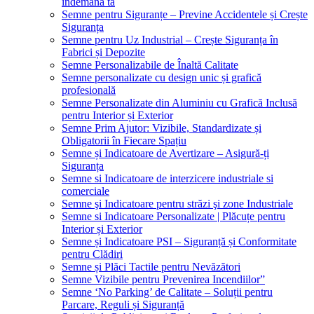
îndemâna ta
Semne pentru Siguranțe – Previne Accidentele și Crește
Siguranța
Semne pentru Uz Industrial – Crește Siguranța în
Fabrici și Depozite
Semne Personalizabile de Înaltă Calitate
Semne personalizate cu design unic și grafică
profesională
Semne Personalizate din Aluminiu cu Grafică Inclusă
pentru Interior și Exterior
Semne Prim Ajutor: Vizibile, Standardizate și
Obligatorii în Fiecare Spațiu
Semne și Indicatoare de Avertizare – Asigură-ți
Siguranța
Semne si Indicatoare de interzicere industriale si
comerciale
Semne şi Indicatoare pentru străzi şi zone Industriale
Semne si Indicatoare Personalizate | Plăcuțe pentru
Interior și Exterior
Semne și Indicatoare PSI – Siguranță și Conformitate
pentru Clădiri
Semne și Plăci Tactile pentru Nevăzători
Semne Vizibile pentru Prevenirea Incendiilor”
Semne ‘No Parking’ de Calitate – Soluții pentru
Parcare, Reguli și Siguranță