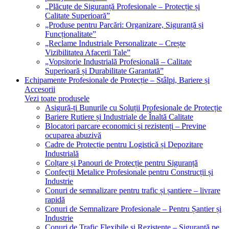
„Plăcuțe de Siguranță Profesionale – Protecție și
Calitate Superioară”
„Produse pentru Parcări: Organizare, Siguranță și
Funcționalitate”
„Reclame Industriale Personalizate – Crește
Vizibilitatea Afacerii Tale”
„Vopsitorie Industrială Profesională – Calitate
Superioară și Durabilitate Garantată”
Echipamente Profesionale de Protecție – Stâlpi, Bariere și
Accesorii
Vezi toate produsele
Asigură-ți Bunurile cu Soluții Profesionale de Protecție
Bariere Rutiere și Industriale de Înaltă Calitate
Blocatori parcare economici și rezistenți – Previne
ocuparea abuzivă
Cadre de Protecție pentru Logistică și Depozitare
Industrială
Colțare și Panouri de Protecție pentru Siguranță
Confecții Metalice Profesionale pentru Construcții și
Industrie
Conuri de semnalizare pentru trafic și șantiere – livrare
rapidă
Conuri de Semnalizare Profesionale – Pentru Șantier și
Industrie
Conuri de Trafic Flexibile și Rezistente – Siguranță pe