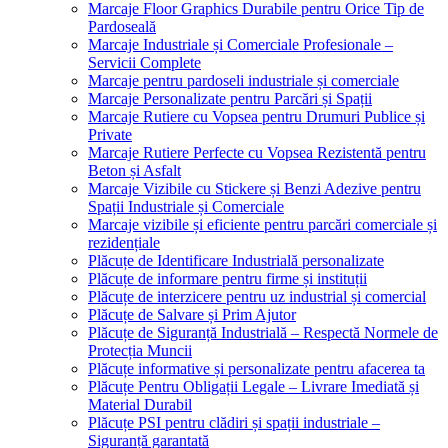
Marcaje Floor Graphics Durabile pentru Orice Tip de
Pardoseală
Marcaje Industriale și Comerciale Profesionale –
Servicii Complete
Marcaje pentru pardoseli industriale și comerciale
Marcaje Personalizate pentru Parcări și Spații
Marcaje Rutiere cu Vopsea pentru Drumuri Publice și
Private
Marcaje Rutiere Perfecte cu Vopsea Rezistentă pentru
Beton și Asfalt
Marcaje Vizibile cu Stickere și Benzi Adezive pentru
Spații Industriale și Comerciale
Marcaje vizibile și eficiente pentru parcări comerciale și
rezidențiale
Plăcuțe de Identificare Industrială personalizate
Plăcuțe de informare pentru firme și instituții
Plăcuțe de interzicere pentru uz industrial și comercial
Plăcuțe de Salvare și Prim Ajutor
Plăcuțe de Siguranță Industrială – Respectă Normele de
Protecția Muncii
Plăcuțe informative și personalizate pentru afacerea ta
Plăcuțe Pentru Obligații Legale – Livrare Imediată și
Material Durabil
Plăcuțe PSI pentru clădiri și spații industriale –
Siguranță garantată