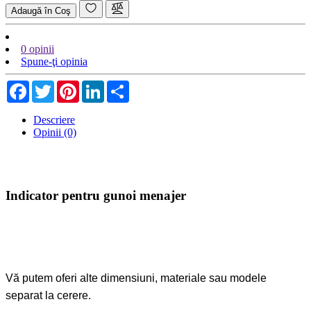
Adaugă în Coş
0 opinii
Spune-ţi opinia
Facebook
Twitter
Pinterest
LinkedIn
Share
Descriere
Opinii (0)
Indicator pentru gunoi menajer
Vă putem oferi alte dimensiuni, materiale sau modele
separat la cerere.