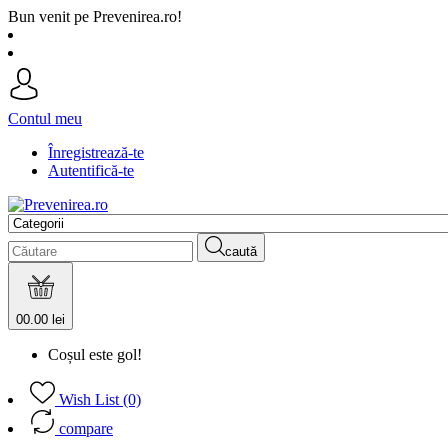
Bun venit pe Prevenirea.ro!
Contul meu
Înregistrează-te
Autentifică-te
caută
0
0.00 lei
Coșul este gol!
Wish List (0)
compare