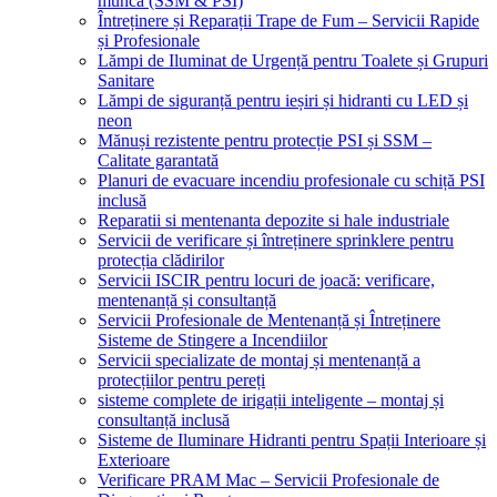
muncă (SSM & PSI)
Întreținere și Reparații Trape de Fum – Servicii Rapide
și Profesionale
Lămpi de Iluminat de Urgență pentru Toalete și Grupuri
Sanitare
Lămpi de siguranță pentru ieșiri și hidranti cu LED și
neon
Mănuși rezistente pentru protecție PSI și SSM –
Calitate garantată
Planuri de evacuare incendiu profesionale cu schiță PSI
inclusă
Reparatii si mentenanta depozite si hale industriale
Servicii de verificare și întreținere sprinklere pentru
protecția clădirilor
Servicii ISCIR pentru locuri de joacă: verificare,
mentenanță și consultanță
Servicii Profesionale de Mentenanță și Întreținere
Sisteme de Stingere a Incendiilor
Servicii specializate de montaj și mentenanță a
protecțiilor pentru pereți
sisteme complete de irigații inteligente – montaj și
consultanță inclusă
Sisteme de Iluminare Hidranti pentru Spații Interioare și
Exterioare
Verificare PRAM Mac – Servicii Profesionale de