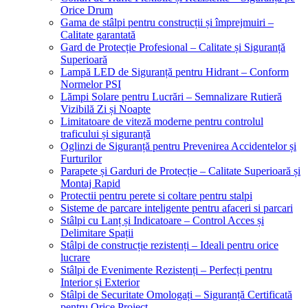
Orice Drum
Gama de stâlpi pentru construcții și împrejmuiri –
Calitate garantată
Gard de Protecție Profesional – Calitate și Siguranță
Superioară
Lampă LED de Siguranță pentru Hidrant – Conform
Normelor PSI
Lămpi Solare pentru Lucrări – Semnalizare Rutieră
Vizibilă Zi și Noapte
Limitatoare de viteză moderne pentru controlul
traficului și siguranță
Oglinzi de Siguranță pentru Prevenirea Accidentelor și
Furturilor
Parapete și Garduri de Protecție – Calitate Superioară și
Montaj Rapid
Protectii pentru perete si coltare pentru stalpi
Sisteme de parcare inteligente pentru afaceri si parcari
Stâlpi cu Lanț și Indicatoare – Control Acces și
Delimitare Spații
Stâlpi de construcție rezistenți – Ideali pentru orice
lucrare
Stâlpi de Evenimente Rezistenți – Perfecți pentru
Interior și Exterior
Stâlpi de Securitate Omologați – Siguranță Certificată
pentru Orice Proiect