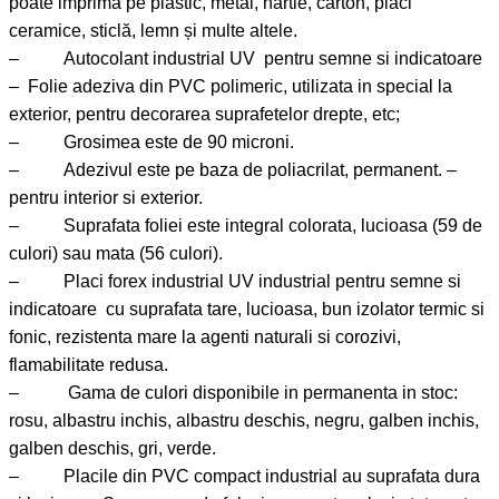
poate imprima pe plastic, metal, hârtie, carton, plăci
ceramice, sticlă, lemn și multe altele.
– Autocolant industrial UV pentru semne si indicatoare
– Folie adeziva din PVC polimeric, utilizata in special la
exterior, pentru decorarea suprafetelor drepte, etc;
– Grosimea este de 90 microni.
– Adezivul este pe baza de poliacrilat, permanent. –
pentru interior si exterior.
– Suprafata foliei este integral colorata, lucioasa (59 de
culori) sau mata (56 culori).
– Placi forex industrial UV industrial pentru semne si
indicatoare cu suprafata tare, lucioasa, bun izolator termic si
fonic, rezistenta mare la agenti naturali si corozivi,
flamabilitate redusa.
– Gama de culori disponibile in permanenta in stoc:
rosu, albastru inchis, albastru deschis, negru, galben inchis,
galben deschis, gri, verde.
– Placile din PVC compact industrial au suprafata dura