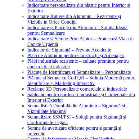
Indicatoare personalizate din plastic pentru Interior și
Exterior
Indicatoare Rutiere din Aluminiu – Rezistente și
Vizibile în Orice Condiții
Indicatoare și Plăcuțe din Aluminiu – Soluția Ideală
pentru Semnalizare
Indicatoare și Semne Prim Ajutor – Protejează Viața în
Caz de Urgență
Indicator de Siguranță – Previne Accidente
Plăci de Aluminiu pentru Construcții și Amenajări
Plăci industriale rezistente – calitate premium pentru
construcții și industrie
Plăcuțe de Identificare și Semnalizare – Personalizate
Plăcuțe și Semne cu Cod QR – Soluția Modernă pentru
Identificare și Marketing Interactiv
Reclame 3D Personalizate comerciale si industriale
Sabloane pentru pardoseli Industriale și Comerciale din
Interior și Exterior
Semnalistică Durabilă din Aluminiu – Siguranță și
Vizibilitate Maximă
Semnalizare SSM/PSI – Soluții pentru Siguranță și
Conformitate Legală
Semne de avertizare eficiente pentru siguranță și
prevenție