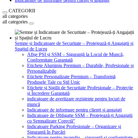
Indicatoare de informare pentru clienți și angajați
CATEGORII
all categories
all categories
Semne și Indicatoare de Securitate – Protejează-ți Angajații și
Spațiul de Lucru
Afișe PSI și SSM – Siguranță la Locul de Muncă,
Conformitate Garantată
Etichete Aluminiu Premium – Durabile, Profesionale și
Personalizabile
Etichete Personalizate Premium – Transformă
Produsele Tale cu Stil Unic
Etichete și Sigilii de Securitate Profesionale – Protecție
și Încredere Garantată
indicatoare de avertizare rezistente pentru locuri de
muncă
Indicatoare de informare pentru clienți și angajați
Indicatoare de Obligație SSM – Protejează-ți Angajații
cu Semnalizare Corectă”
Indicatoare Parking Profesionale – Organizare și
Siguranță în Parcări
Indicatoare pentru incendiu – siguranță și conformitate