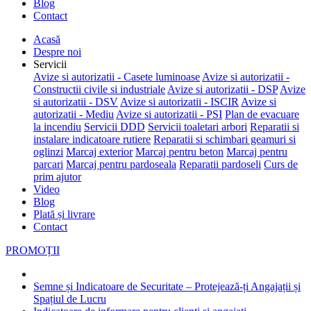
Blog
Contact
Acasă
Despre noi
Servicii
Avize si autorizatii - Casete luminoase
Avize si autorizatii -
Constructii civile si industriale
Avize si autorizatii - DSP
Avize
si autorizatii - DSV
Avize si autorizatii - ISCIR
Avize si
autorizatii - Mediu
Avize si autorizatii - PSI
Plan de evacuare
la incendiu
Servicii DDD
Servicii toaletari arbori
Reparatii si
instalare indicatoare rutiere
Reparatii si schimbari geamuri si
oglinzi
Marcaj exterior
Marcaj pentru beton
Marcaj pentru
parcari
Marcaj pentru pardoseala
Reparatii pardoseli
Curs de
prim ajutor
Video
Blog
Plată și livrare
Contact
PROMOȚII
Semne și Indicatoare de Securitate – Protejează-ți Angajații și
Spațiul de Lucru