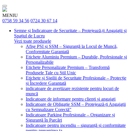
MENIU
0758 59 34 56
0724 30 67 14
Semne și Indicatoare de Securitate – Protejează-ți Angajații și
Spațiul de Lucru
Vezi toate produsele
Afișe PSI și SSM – Siguranță la Locul de Muncă,
Conformitate Garantată
Etichete Aluminiu Premium – Durabile, Profesionale și
Personalizabile
Etichete Personalizate Premium – Transformă
Produsele Tale cu Stil Unic
Etichete și Sigilii de Securitate Profesionale – Protecție
și Încredere Garantată
indicatoare de avertizare rezistente pentru locuri de
muncă
Indicatoare de informare pentru clienți și angajați
Indicatoare de Obligație SSM – Protejează-ți Angajații
cu Semnalizare Corectă”
Indicatoare Parking Profesionale – Organizare și
Siguranță în Parcări
Indicatoare pentru incendiu – siguranță și conformitate
pentru prevenirea ta