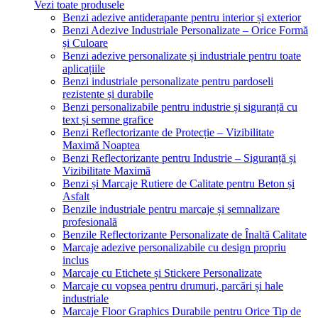
Vezi toate produsele
Benzi adezive antiderapante pentru interior și exterior
Benzi Adezive Industriale Personalizate – Orice Formă
și Culoare
Benzi adezive personalizate și industriale pentru toate
aplicațiile
Benzi industriale personalizate pentru pardoseli
rezistente și durabile
Benzi personalizabile pentru industrie și siguranță cu
text și semne grafice
Benzi Reflectorizante de Protecție – Vizibilitate
Maximă Noaptea
Benzi Reflectorizante pentru Industrie – Siguranță și
Vizibilitate Maximă
Benzi și Marcaje Rutiere de Calitate pentru Beton și
Asfalt
Benzile industriale pentru marcaje și semnalizare
profesională
Benzile Reflectorizante Personalizate de Înaltă Calitate
Marcaje adezive personalizabile cu design propriu
inclus
Marcaje cu Etichete și Stickere Personalizate
Marcaje cu vopsea pentru drumuri, parcări și hale
industriale
Marcaje Floor Graphics Durabile pentru Orice Tip de