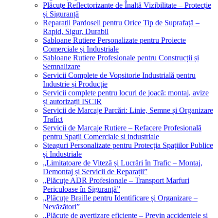
Plăcuțe Reflectorizante de Înaltă Vizibilitate – Protecție
și Siguranță
Reparații Pardoseli pentru Orice Tip de Suprafață –
Rapid, Sigur, Durabil
Sabloane Rutiere Personalizate pentru Proiecte
Comerciale și Industriale
Sabloane Rutiere Profesionale pentru Construcții și
Semnalizare
Servicii Complete de Vopsitorie Industrială pentru
Industrie și Producție
Servicii complete pentru locuri de joacă: montaj, avize
și autorizații ISCIR
Servicii de Marcaje Parcări: Linie, Semne și Organizare
Trafict
Servicii de Marcaje Rutiere – Refacere Profesională
pentru Spații Comerciale si industriale
Steaguri Personalizate pentru Protecția Spațiilor Publice
și Industriale
„Limitatoare de Viteză și Lucrări în Trafic – Montaj,
Demontaj și Servicii de Reparații”
„Plăcuțe ADR Profesionale – Transport Marfuri
Periculoase în Siguranță”
„Plăcuțe Braille pentru Identificare și Organizare –
Nevăzători”
„Plăcuțe de avertizare eficiente – Previn accidentele și