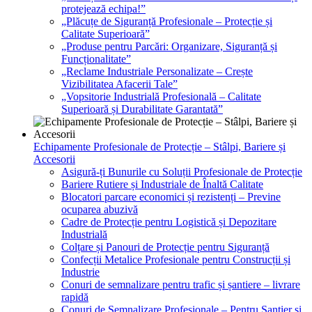
protejează echipa!”
„Plăcuțe de Siguranță Profesionale – Protecție și
Calitate Superioară”
„Produse pentru Parcări: Organizare, Siguranță și
Funcționalitate”
„Reclame Industriale Personalizate – Crește
Vizibilitatea Afacerii Tale”
„Vopsitorie Industrială Profesională – Calitate
Superioară și Durabilitate Garantată”
Echipamente Profesionale de Protecție – Stâlpi, Bariere și
Accesorii
Asigură-ți Bunurile cu Soluții Profesionale de Protecție
Bariere Rutiere și Industriale de Înaltă Calitate
Blocatori parcare economici și rezistenți – Previne
ocuparea abuzivă
Cadre de Protecție pentru Logistică și Depozitare
Industrială
Colțare și Panouri de Protecție pentru Siguranță
Confecții Metalice Profesionale pentru Construcții și
Industrie
Conuri de semnalizare pentru trafic și șantiere – livrare
rapidă
Conuri de Semnalizare Profesionale – Pentru Șantier și