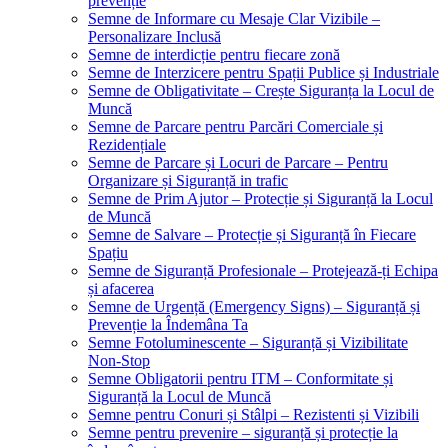
prevenție
Semne de Informare cu Mesaje Clar Vizibile –
Personalizare Inclusă
Semne de interdicție pentru fiecare zonă
Semne de Interzicere pentru Spații Publice și Industriale
Semne de Obligativitate – Crește Siguranța la Locul de
Muncă
Semne de Parcare pentru Parcări Comerciale și
Rezidențiale
Semne de Parcare și Locuri de Parcare – Pentru
Organizare și Siguranță in trafic
Semne de Prim Ajutor – Protecție și Siguranță la Locul
de Muncă
Semne de Salvare – Protecție și Siguranță în Fiecare
Spațiu
Semne de Siguranță Profesionale – Protejează-ți Echipa
și afacerea
Semne de Urgență (Emergency Signs) – Siguranță și
Prevenție la Îndemâna Ta
Semne Fotoluminescente – Siguranță și Vizibilitate
Non-Stop
Semne Obligatorii pentru ITM – Conformitate și
Siguranță la Locul de Muncă
Semne pentru Conuri și Stâlpi – Rezistenti și Vizibili
Semne pentru prevenire – siguranță și protecție la