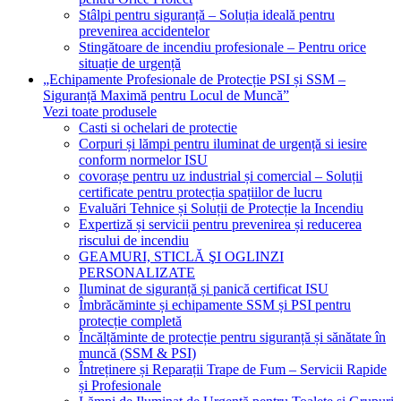
Stâlpi pentru siguranță – Soluția ideală pentru
prevenirea accidentelor
Stingătoare de incendiu profesionale – Pentru orice
situație de urgență
„Echipamente Profesionale de Protecție PSI și SSM –
Siguranță Maximă pentru Locul de Muncă”
Vezi toate produsele
Casti si ochelari de protectie
Corpuri și lămpi pentru iluminat de urgență si iesire
conform normelor ISU
covorașe pentru uz industrial și comercial – Soluții
certificate pentru protecția spațiilor de lucru
Evaluări Tehnice și Soluții de Protecție la Incendiu
Expertiză și servicii pentru prevenirea și reducerea
riscului de incendiu
GEAMURI, STICLĂ ŞI OGLINZI
PERSONALIZATE
Iluminat de siguranță și panică certificat ISU
Îmbrăcăminte și echipamente SSM și PSI pentru
protecție completă
Încălțăminte de protecție pentru siguranță și sănătate în
muncă (SSM & PSI)
Întreținere și Reparații Trape de Fum – Servicii Rapide
și Profesionale