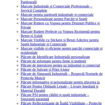
Pardoseală
Marcaje Industriale și Comerciale Profesionale –
Servicii Complete
Marcaje pentru pardoseli industriale și comerciale
Marcaje Personalizate pentru Parcări și Spații
Marcaje Rutiere cu Vopsea pentru Drumuri Publice și
Private
Marcaje Rutiere Perfecte cu Vopsea Rezistentă pentru
Beton și Asfalt
Marcaje Vizibile cu Stickere și Benzi Adezive pentru
Spații Industriale și Comerciale
Marcaje vizibile și eficiente pentru parcări comerciale și
rezidențiale
Plăcuțe de Identificare Industrială personalizate
Plăcuțe de informare pentru firme și instituții
Plăcuțe de interzicere pentru uz industrial și comercial
Plăcuțe de Salvare și Prim Ajutor
Plăcuțe de Siguranță Industrială – Respectă Normele de
Protecția Muncii
Plăcuțe informative și personalizate pentru afacerea ta
Plăcuțe Pentru Obligații Legale – Livrare Imediată și
Material Durabil
Plăcuțe PSI pentru clădiri și spații industriale –
Siguranță garantată
Plăcuțe Reflectorizante de Înaltă Vizibilitate – Protecție