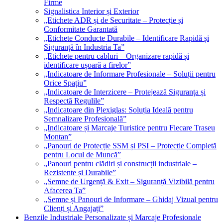
Firme
Signalistica Interior și Exterior
„Etichete ADR și de Securitate – Protecție și
Conformitate Garantată
„Etichete Conducte Durabile – Identificare Rapidă și
Siguranță în Industria Ta”
„Etichete pentru cabluri – Organizare rapidă și
identificare ușoară a firelor”
„Indicatoare de Informare Profesionale – Soluții pentru
Orice Spațiu”
„Indicatoare de Interzicere – Protejează Siguranța și
Respectă Regulile”
„Indicatoare din Plexiglas: Soluția Ideală pentru
Semnalizare Profesională”
„Indicatoare și Marcaje Turistice pentru Fiecare Traseu
Montan”
„Panouri de Protecție SSM și PSI – Protecție Completă
pentru Locul de Muncă”
„Panouri pentru clădiri și construcții industriale –
Rezistente și Durabile”
„Semne de Urgență & Exit – Siguranță Vizibilă pentru
Afacerea Ta”
„Semne și Panouri de Informare – Ghidaj Vizual pentru
Clienți și Angajați”
Benzile Industriale Personalizate și Marcaje Profesionale