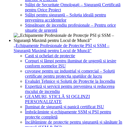
Stâlpi de Securitate Omologați – Siguranță Certificată
pentru Orice Proiect
Stâlpi pentru siguranță – Soluția ideală pentru
prevenirea accidentelor
Stingătoare de incendiu profesionale – Pentru orice
situație de urgență
„Echipamente Profesionale de Protecție PSI și SSM –
Siguranță Maximă pentru Locul de Muncă”
Casti si ochelari de protectie
Corpuri și lămpi pentru iluminat de urgență si iesire
conform normelor ISU
covorașe pentru uz industrial și comercial – Soluții
certificate pentru protecția spațiilor de lucru
Evaluări Tehnice și Soluții de Protecție la Incendiu
Expertiză și servicii pentru prevenirea și reducerea
riscului de incendiu
GEAMURI, STICLĂ ŞI OGLINZI
PERSONALIZATE
Iluminat de siguranță și panică certificat ISU
Îmbrăcăminte și echipamente SSM și PSI pentru
protecție completă
Încălțăminte de protecție pentru siguranță și sănătate în