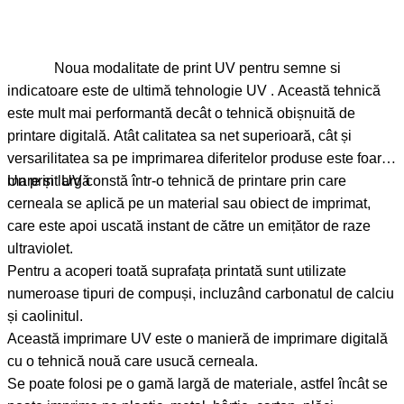
Noua modalitate de print UV pentru semne si
indicatoare este de ultimă tehnologie UV . Această tehnică
este mult mai performantă decât o tehnică obișnuită de
printare digitală. Atât calitatea sa net superioară, cât și
versarilitatea sa pe imprimarea diferitelor produse este foarte
mare și largă
Un print UV constă într-o tehnică de printare prin care
cerneala se aplică pe un material sau obiect de imprimat,
care este apoi uscată instant de către un emițător de raze
ultraviolet.
Pentru a acoperi toată suprafața printată sunt utilizate
numeroase tipuri de compuși, incluzând carbonatul de calciu
și caolinitul.
Această imprimare UV este o manieră de imprimare digitală
cu o tehnică nouă care usucă cerneala.
Se poate folosi pe o gamă largă de materiale, astfel încât se