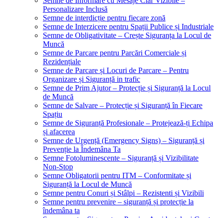
Semne de Informare cu Mesaje Clar Vizibile –
Personalizare Inclusă
Semne de interdicție pentru fiecare zonă
Semne de Interzicere pentru Spații Publice și Industriale
Semne de Obligativitate – Crește Siguranța la Locul de
Muncă
Semne de Parcare pentru Parcări Comerciale și
Rezidențiale
Semne de Parcare și Locuri de Parcare – Pentru
Organizare și Siguranță in trafic
Semne de Prim Ajutor – Protecție și Siguranță la Locul
de Muncă
Semne de Salvare – Protecție și Siguranță în Fiecare
Spațiu
Semne de Siguranță Profesionale – Protejează-ți Echipa
și afacerea
Semne de Urgență (Emergency Signs) – Siguranță și
Prevenție la Îndemâna Ta
Semne Fotoluminescente – Siguranță și Vizibilitate
Non-Stop
Semne Obligatorii pentru ITM – Conformitate și
Siguranță la Locul de Muncă
Semne pentru Conuri și Stâlpi – Rezistenti și Vizibili
Semne pentru prevenire – siguranță și protecție la
îndemâna ta