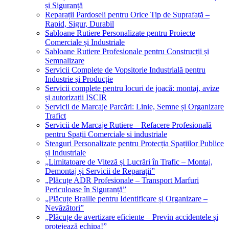
și Siguranță
Reparații Pardoseli pentru Orice Tip de Suprafață –
Rapid, Sigur, Durabil
Sabloane Rutiere Personalizate pentru Proiecte
Comerciale și Industriale
Sabloane Rutiere Profesionale pentru Construcții și
Semnalizare
Servicii Complete de Vopsitorie Industrială pentru
Industrie și Producție
Servicii complete pentru locuri de joacă: montaj, avize
și autorizații ISCIR
Servicii de Marcaje Parcări: Linie, Semne și Organizare
Trafict
Servicii de Marcaje Rutiere – Refacere Profesională
pentru Spații Comerciale si industriale
Steaguri Personalizate pentru Protecția Spațiilor Publice
și Industriale
„Limitatoare de Viteză și Lucrări în Trafic – Montaj,
Demontaj și Servicii de Reparații”
„Plăcuțe ADR Profesionale – Transport Marfuri
Periculoase în Siguranță”
„Plăcuțe Braille pentru Identificare și Organizare –
Nevăzători”
„Plăcuțe de avertizare eficiente – Previn accidentele și
protejează echipa!”