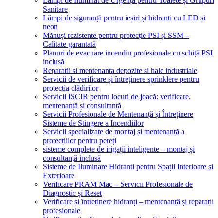
Lămpi de Iluminat de Urgență pentru Toalete și Grupuri
Sanitare
Lămpi de siguranță pentru ieșiri și hidranti cu LED și
neon
Mănuși rezistente pentru protecție PSI și SSM –
Calitate garantată
Planuri de evacuare incendiu profesionale cu schiță PSI
inclusă
Reparatii si mentenanta depozite si hale industriale
Servicii de verificare și întreținere sprinklere pentru
protecția clădirilor
Servicii ISCIR pentru locuri de joacă: verificare,
mentenanță și consultanță
Servicii Profesionale de Mentenanță și Întreținere
Sisteme de Stingere a Incendiilor
Servicii specializate de montaj și mentenanță a
protecțiilor pentru pereți
sisteme complete de irigații inteligente – montaj și
consultanță inclusă
Sisteme de Iluminare Hidranti pentru Spații Interioare și
Exterioare
Verificare PRAM Mac – Servicii Profesionale de
Diagnostic și Reset
Verificare și întreținere hidranți – mentenanță și reparații
profesionale