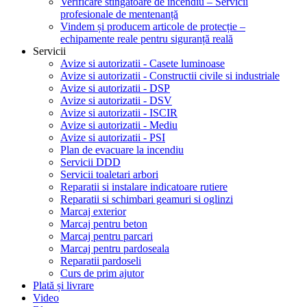
Verificare stingătoare de incendiu – Servicii
profesionale de mentenanță
Vindem și producem articole de protecție –
echipamente reale pentru siguranță reală
Servicii
Avize si autorizatii - Casete luminoase
Avize si autorizatii - Constructii civile si industriale
Avize si autorizatii - DSP
Avize si autorizatii - DSV
Avize si autorizatii - ISCIR
Avize si autorizatii - Mediu
Avize si autorizatii - PSI
Plan de evacuare la incendiu
Servicii DDD
Servicii toaletari arbori
Reparatii si instalare indicatoare rutiere
Reparatii si schimbari geamuri si oglinzi
Marcaj exterior
Marcaj pentru beton
Marcaj pentru parcari
Marcaj pentru pardoseala
Reparatii pardoseli
Curs de prim ajutor
Plată și livrare
Video