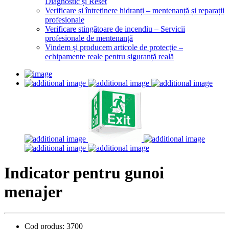
Diagnostic și Reset
Verificare și întreținere hidranți – mentenanță și reparații
profesionale
Verificare stingătoare de incendiu – Servicii
profesionale de mentenanță
Vindem și producem articole de protecție –
echipamente reale pentru siguranță reală
Indicator pentru gunoi
menajer
Cod produs:
3700