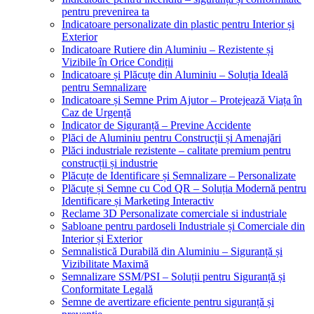
pentru prevenirea ta
Indicatoare personalizate din plastic pentru Interior și
Exterior
Indicatoare Rutiere din Aluminiu – Rezistente și
Vizibile în Orice Condiții
Indicatoare și Plăcuțe din Aluminiu – Soluția Ideală
pentru Semnalizare
Indicatoare și Semne Prim Ajutor – Protejează Viața în
Caz de Urgență
Indicator de Siguranță – Previne Accidente
Plăci de Aluminiu pentru Construcții și Amenajări
Plăci industriale rezistente – calitate premium pentru
construcții și industrie
Plăcuțe de Identificare și Semnalizare – Personalizate
Plăcuțe și Semne cu Cod QR – Soluția Modernă pentru
Identificare și Marketing Interactiv
Reclame 3D Personalizate comerciale si industriale
Sabloane pentru pardoseli Industriale și Comerciale din
Interior și Exterior
Semnalistică Durabilă din Aluminiu – Siguranță și
Vizibilitate Maximă
Semnalizare SSM/PSI – Soluții pentru Siguranță și
Conformitate Legală
Semne de avertizare eficiente pentru siguranță și