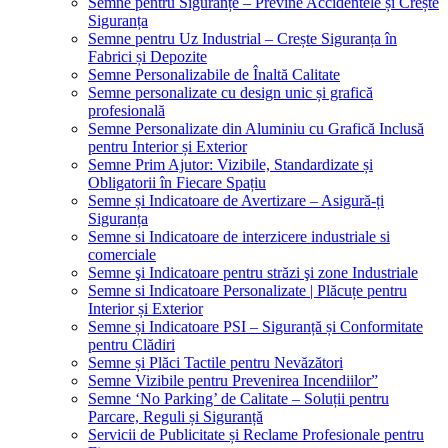
Semne pentru Siguranțe – Previne Accidentele și Crește
Siguranța
Semne pentru Uz Industrial – Crește Siguranța în
Fabrici și Depozite
Semne Personalizabile de Înaltă Calitate
Semne personalizate cu design unic și grafică
profesională
Semne Personalizate din Aluminiu cu Grafică Inclusă
pentru Interior și Exterior
Semne Prim Ajutor: Vizibile, Standardizate și
Obligatorii în Fiecare Spațiu
Semne și Indicatoare de Avertizare – Asigură-ți
Siguranța
Semne si Indicatoare de interzicere industriale si
comerciale
Semne şi Indicatoare pentru străzi şi zone Industriale
Semne si Indicatoare Personalizate | Plăcuțe pentru
Interior și Exterior
Semne și Indicatoare PSI – Siguranță și Conformitate
pentru Clădiri
Semne și Plăci Tactile pentru Nevăzători
Semne Vizibile pentru Prevenirea Incendiilor”
Semne ‘No Parking’ de Calitate – Soluții pentru
Parcare, Reguli și Siguranță
Servicii de Publicitate și Reclame Profesionale pentru