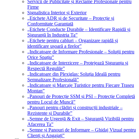
Servicii de Publicitate și Reclame Profesionale pentru
Firme
Signalistica Interior și Exterior
„Etichete ADR și de Securitate – Protecție și
Conformitate Garantată
„Etichete Conducte Durabile – Identificare Rapidă și
Siguranță în Industria Ta”
„Etichete pentru cabluri – Organizare rapidă și
identificare ușoară a firelor”
„Indicatoare de Informare Profesionale – Soluții pentru
Orice Spațiu”
„Indicatoare de Interzicere – Protejează Siguranța și
Respectă Regulile”
„Indicatoare din Plexiglas: Soluția Ideală pentru
Semnalizare Profesională”
„Indicatoare și Marcaje Turistice pentru Fiecare Traseu
Montan”
„Panouri de Protecție SSM și PSI – Protecție Completă
pentru Locul de Muncă”
„Panouri pentru clădiri și construcții industriale –
Rezistente și Durabile”
„Semne de Urgență & Exit – Siguranță Vizibilă pentru
Afacerea Ta”
„Semne și Panouri de Informare – Ghidaj Vizual pentru
Clienți și Angajați”