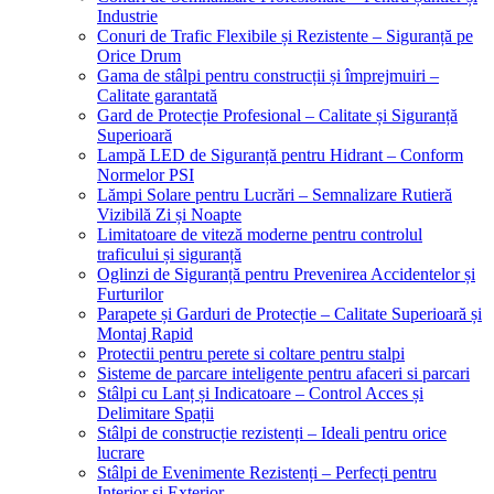
Industrie
Conuri de Trafic Flexibile și Rezistente – Siguranță pe
Orice Drum
Gama de stâlpi pentru construcții și împrejmuiri –
Calitate garantată
Gard de Protecție Profesional – Calitate și Siguranță
Superioară
Lampă LED de Siguranță pentru Hidrant – Conform
Normelor PSI
Lămpi Solare pentru Lucrări – Semnalizare Rutieră
Vizibilă Zi și Noapte
Limitatoare de viteză moderne pentru controlul
traficului și siguranță
Oglinzi de Siguranță pentru Prevenirea Accidentelor și
Furturilor
Parapete și Garduri de Protecție – Calitate Superioară și
Montaj Rapid
Protectii pentru perete si coltare pentru stalpi
Sisteme de parcare inteligente pentru afaceri si parcari
Stâlpi cu Lanț și Indicatoare – Control Acces și
Delimitare Spații
Stâlpi de construcție rezistenți – Ideali pentru orice
lucrare
Stâlpi de Evenimente Rezistenți – Perfecți pentru
Interior și Exterior