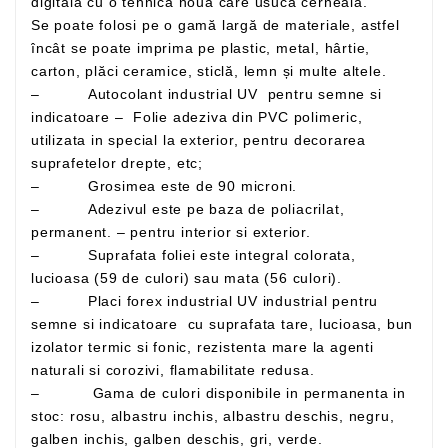
digitală cu o tehnică nouă care usucă cerneala.
Se poate folosi pe o gamă largă de materiale, astfel
încât se poate imprima pe plastic, metal, hârtie,
carton, plăci ceramice, sticlă, lemn și multe altele.
– Autocolant industrial UV pentru semne si
indicatoare – Folie adeziva din PVC polimeric,
utilizata in special la exterior, pentru decorarea
suprafetelor drepte, etc;
– Grosimea este de 90 microni.
– Adezivul este pe baza de poliacrilat,
permanent. – pentru interior si exterior.
– Suprafata foliei este integral colorata,
lucioasa (59 de culori) sau mata (56 culori).
– Placi forex industrial UV industrial pentru
semne si indicatoare cu suprafata tare, lucioasa, bun
izolator termic si fonic, rezistenta mare la agenti
naturali si corozivi, flamabilitate redusa.
– Gama de culori disponibile in permanenta in
stoc: rosu, albastru inchis, albastru deschis, negru,
galben inchis, galben deschis, gri, verde.