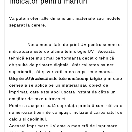
Indicator pentru marfuri
Vă putem oferi alte dimensiuni, materiale sau modele
separat la cerere.
Noua modalitate de print UV pentru semne si
indicatoare este de ultimă tehnologie UV . Această
tehnică este mult mai performantă decât o tehnică
obișnuită de printare digitală. Atât calitatea sa net
superioară, cât și versarilitatea sa pe imprimarea
Un print UV constă într-o tehnică de printare prin care
diferitelor produse este foarte mare și largă
cerneala se aplică pe un material sau obiect de
imprimat, care este apoi uscată instant de către un
emițător de raze ultraviolet.
Pentru a acoperi toată suprafața printată sunt utilizate
numeroase tipuri de compuși, incluzând carbonatul de
calciu și caolinitul.
Această imprimare UV este o manieră de imprimare