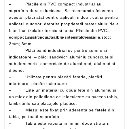
– Placile din PVC compact industrial au
suprafata dura si lucioasa. Se recomanda folosirea
acestor placi atat pentru aplicatii indoor, cat si pentru
aplicatii outdoor, datorita proprietatii materialului de a
fi un bun izolator termic si fonic. Placile din PVC
– Grosimi disponibile in permanenta in stoc:
compact sunt vacuumabile si termoformabile.
2mm; 3mm.
– Plăci bond industrial uv pentru semne si
indicatoare – plăci sandwich aluminiu cunoscute si
sub denumirile comerciale de alucobond, alubond si
dibond.
– Utilizate pentru placări fațade, placări
interioare, placări exterioare.
– Este un material cu două fete din aluminiu si
un miez din polietilena ce inlocuieste cu succes tabla,
lambriurile sau placajele plastice.
– Miezul este fixat prin aderenta pe fetele din
tabla, pe toată suprafața.
– Tabla este vopsita in minim doua straturi,