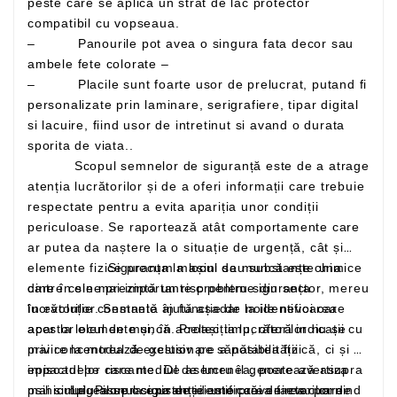
peste care se aplica un strat de lac protector
compatibil cu vopseaua.
– Panourile pot avea o singura fata decor sau
ambele fete colorate –
– Placile sunt foarte usor de prelucrat, putand fi
personalizate prin laminare, serigrafiere, tipar digital
si lacuire, fiind usor de intretinut si avand o durata
sporita de viata..
Scopul semnelor de siguranță este de a atrage
atenția lucrătorilor și de a oferi informații care trebuie
respectate pentru a evita apariția unor condiții
periculoase. Se raportează atât comportamente care
ar putea da naștere la o situație de urgență, cât și
elemente fizice precum mașini sau substanțe chimice
Siguranța la locul de muncă este una
care în sine prezintă un risc pentru siguranța
dintre cele mai importante probleme din sector, mereu
lucrătorilor. Semnele ajută așadar la identificarea
în evoluție constantă în funcție de noile nevoi care
acestor elemente și, în același timp, oferă indicații cu
apar la locul de muncă. Protecția lucrătorilor nu se
privire la modul de gestionare a posibilității
mai concentrează exclusiv pe sănătatea fizică, ci și pe
episoadelor riscante. De asemenea, poate avertiza
impactul pe care mediul de lucru îl generează asupra
mai simplu asupra existenței unor căi de evacuare
psihicului. Pilonul siguranței este prevenirea: pornind
Legea se ocupa de identificarea factorilor de