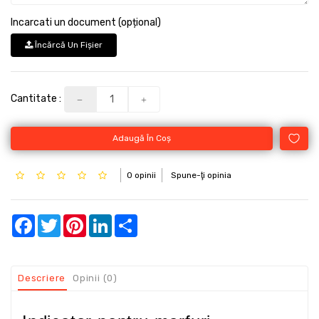
Incarcati un document (opțional)
Încărcă Un Fişier
Cantitate :
Adaugă În Coş
0 opinii
Spune-ţi opinia
Facebook
Twitter
Pinterest
LinkedIn
Share
Descriere
Opinii (0)