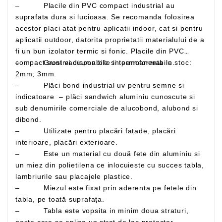
– Placile din PVC compact industrial au
suprafata dura si lucioasa. Se recomanda folosirea
acestor placi atat pentru aplicatii indoor, cat si pentru
aplicatii outdoor, datorita proprietatii materialului de a
fi un bun izolator termic si fonic. Placile din PVC
– Grosimi disponibile in permanenta in stoc:
compact sunt vacuumabile si termoformabile.
2mm; 3mm.
– Plăci bond industrial uv pentru semne si
indicatoare – plăci sandwich aluminiu cunoscute si
sub denumirile comerciale de alucobond, alubond si
dibond.
– Utilizate pentru placări fațade, placări
interioare, placări exterioare.
– Este un material cu două fete din aluminiu si
un miez din polietilena ce inlocuieste cu succes tabla,
lambriurile sau placajele plastice.
– Miezul este fixat prin aderenta pe fetele din
tabla, pe toată suprafața.
– Tabla este vopsita in minim doua straturi,
peste care se aplica un strat de lac protector