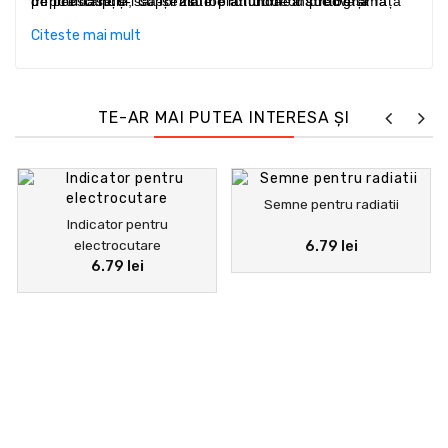
periculoase și să prezinte planuri de instruire și
împiedicându-l să-și asume atitudinea adecvată față
de prescripție, cu forma lor rotundă cu pictogramă
informare a personalului.
albă pe fond albastru, avertizează asupra necesității
de situație.
Citeste mai mult
de a efectua o anumită acțiune, precum purtarea unui
dispozitiv personal de siguranță. În cele din urmă,
indicatoarele de urgență arată traseele de urmat și
ieșirile de utilizat în caz de pericol și sunt recunoscute
TE-AR MAI PUTEA INTERESA ȘI
prin forma lor pătrată cu pictogramă albă pe fond
verde.
Semne pentru radiatii
Indicator pentru
electrocutare
6.79 lei
6.79 lei