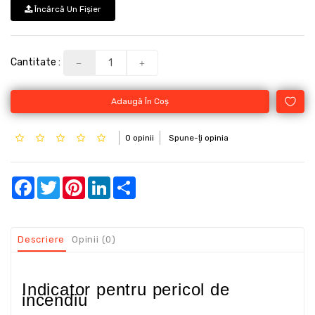
Încărcă Un Fişier
Cantitate :
Adaugă În Coş
0 opinii
Spune-ţi opinia
Facebook
Twitter
Pinterest
LinkedIn
Share
Descriere
Opinii (0)
Indicator pentru pericol de
incendiu