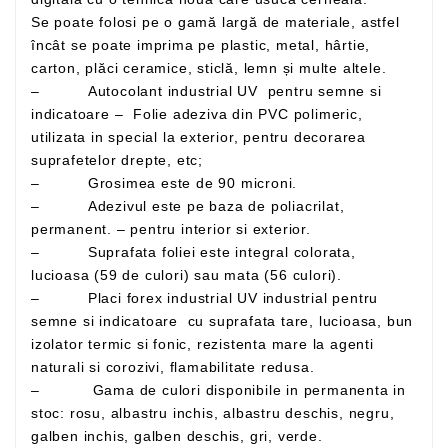
Se poate folosi pe o gamă largă de materiale, astfel
încât se poate imprima pe plastic, metal, hârtie,
carton, plăci ceramice, sticlă, lemn și multe altele.
– Autocolant industrial UV pentru semne si
indicatoare – Folie adeziva din PVC polimeric,
utilizata in special la exterior, pentru decorarea
suprafetelor drepte, etc;
– Grosimea este de 90 microni.
– Adezivul este pe baza de poliacrilat,
permanent. – pentru interior si exterior.
– Suprafata foliei este integral colorata,
lucioasa (59 de culori) sau mata (56 culori).
– Placi forex industrial UV industrial pentru
semne si indicatoare cu suprafata tare, lucioasa, bun
izolator termic si fonic, rezistenta mare la agenti
naturali si corozivi, flamabilitate redusa.
– Gama de culori disponibile in permanenta in
stoc: rosu, albastru inchis, albastru deschis, negru,
galben inchis, galben deschis, gri, verde.