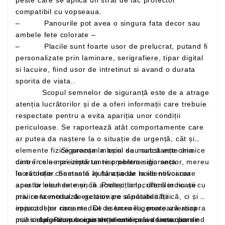
compatibil cu vopseaua.
– Panourile pot avea o singura fata decor sau
ambele fete colorate –
– Placile sunt foarte usor de prelucrat, putand fi
personalizate prin laminare, serigrafiere, tipar digital
si lacuire, fiind usor de intretinut si avand o durata
sporita de viata..
Scopul semnelor de siguranță este de a atrage
atenția lucrătorilor și de a oferi informații care trebuie
respectate pentru a evita apariția unor condiții
periculoase. Se raportează atât comportamente care
ar putea da naștere la o situație de urgență, cât și
elemente fizice precum mașini sau substanțe chimice
Siguranța la locul de muncă este una
care în sine prezintă un risc pentru siguranța
dintre cele mai importante probleme din sector, mereu
lucrătorilor. Semnele ajută așadar la identificarea
în evoluție constantă în funcție de noile nevoi care
acestor elemente și, în același timp, oferă indicații cu
apar la locul de muncă. Protecția lucrătorilor nu se
privire la modul de gestionare a posibilității
mai concentrează exclusiv pe sănătatea fizică, ci și pe
episoadelor riscante. De asemenea, poate avertiza
impactul pe care mediul de lucru îl generează asupra
mai simplu asupra existenței unor căi de evacuare
psihicului. Pilonul siguranței este prevenirea: pornind
Legea se ocupa de identificarea factorilor de