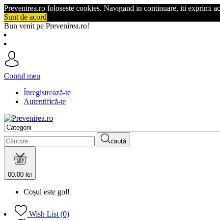
Prevenirea.ro foloseste cookies. Navigand in continuare, iti exprimi a
Sunt de acord
Bun venit pe Prevenirea.ro!
Contul meu
Înregistrează-te
Autentifică-te
caută
0
0.00 lei
Coșul este gol!
Wish List (0)