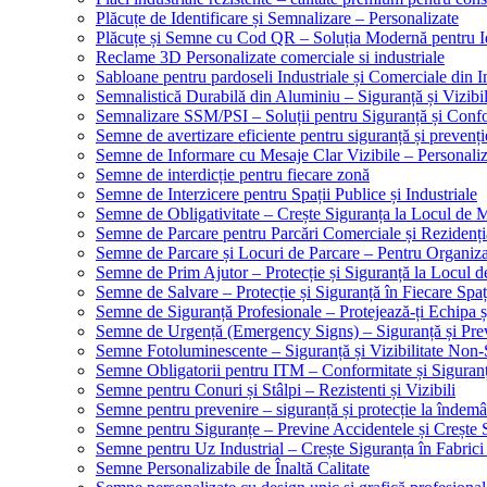
Plăcuțe de Identificare și Semnalizare – Personalizate
Plăcuțe și Semne cu Cod QR – Soluția Modernă pentru Ide
Reclame 3D Personalizate comerciale si industriale
Sabloane pentru pardoseli Industriale și Comerciale din In
Semnalistică Durabilă din Aluminiu – Siguranță și Vizibi
Semnalizare SSM/PSI – Soluții pentru Siguranță și Conf
Semne de avertizare eficiente pentru siguranță și prevenți
Semne de Informare cu Mesaje Clar Vizibile – Personaliz
Semne de interdicție pentru fiecare zonă
Semne de Interzicere pentru Spații Publice și Industriale
Semne de Obligativitate – Crește Siguranța la Locul de
Semne de Parcare pentru Parcări Comerciale și Rezidenți
Semne de Parcare și Locuri de Parcare – Pentru Organizare
Semne de Prim Ajutor – Protecție și Siguranță la Locul 
Semne de Salvare – Protecție și Siguranță în Fiecare Spaț
Semne de Siguranță Profesionale – Protejează-ți Echipa ș
Semne de Urgență (Emergency Signs) – Siguranță și Pre
Semne Fotoluminescente – Siguranță și Vizibilitate Non-
Semne Obligatorii pentru ITM – Conformitate și Siguran
Semne pentru Conuri și Stâlpi – Rezistenti și Vizibili
Semne pentru prevenire – siguranță și protecție la îndemâ
Semne pentru Siguranțe – Previne Accidentele și Crește 
Semne pentru Uz Industrial – Crește Siguranța în Fabrici
Semne Personalizabile de Înaltă Calitate