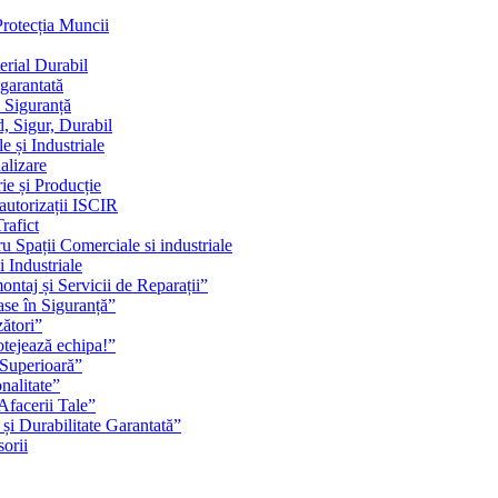
Protecția Muncii
erial Durabil
 garantată
i Siguranță
, Sigur, Durabil
 și Industriale
alizare
ie și Producție
 autorizații ISCIR
rafict
u Spații Comerciale si industriale
i Industriale
ontaj și Servicii de Reparații”
se în Siguranță”
zători”
rotejează echipa!”
 Superioară”
nalitate”
Afacerii Tale”
 și Durabilitate Garantată”
orii