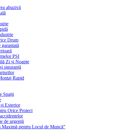
rea abuzivă
ială
strie
apidă
dustrie
Orice Drum
e garantată
erioară
rmelor PSI
ilă Zi și Noapte
și siguranță
rturilor
 Montaj Rapid
e Spații
e
și Exterior
ntru Orice Proiect
 accidentelor
ie de urgență
nță Maximă pentru Locul de Muncă”