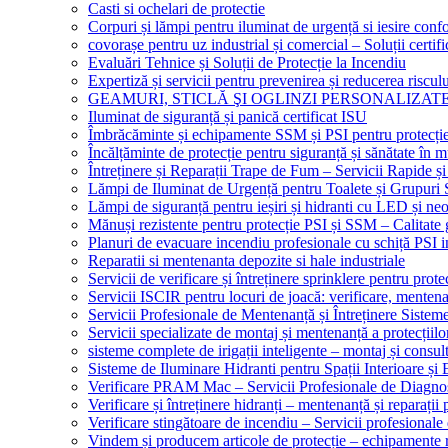
Casti si ochelari de protectie
Corpuri și lămpi pentru iluminat de urgență si iesire co
covorașe pentru uz industrial și comercial – Soluții certifi
Evaluări Tehnice și Soluții de Protecție la Incendiu
Expertiză și servicii pentru prevenirea și reducerea riscul
GEAMURI, STICLĂ ŞI OGLINZI PERSONALIZAT
Iluminat de siguranță și panică certificat ISU
Îmbrăcăminte și echipamente SSM și PSI pentru protecți
Încălțăminte de protecție pentru siguranță și sănătate î
Întreținere și Reparații Trape de Fum – Servicii Rapide și
Lămpi de Iluminat de Urgență pentru Toalete și Grupuri 
Lămpi de siguranță pentru ieșiri și hidranti cu LED și ne
Mănuși rezistente pentru protecție PSI și SSM – Calitate 
Planuri de evacuare incendiu profesionale cu schiță PSI i
Reparatii si mentenanta depozite si hale industriale
Servicii de verificare și întreținere sprinklere pentru protec
Servicii ISCIR pentru locuri de joacă: verificare, mentena
Servicii Profesionale de Mentenanță și Întreținere Sisteme
Servicii specializate de montaj și mentenanță a protecțiilo
sisteme complete de irigații inteligente – montaj și consul
Sisteme de Iluminare Hidranti pentru Spații Interioare și 
Verificare PRAM Mac – Servicii Profesionale de Diagnos
Verificare și întreținere hidranți – mentenanță și reparații
Verificare stingătoare de incendiu – Servicii profesional
Vindem și producem articole de protecție – echipamente r