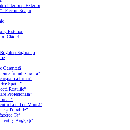
ă
ru Interior și Exterior
 în Fiecare Spațiu
ale
r și Exterior
tru Clădiri
Reguli și Siguranță
rme
te Garantată
ranță în Industria Ta”
e ușoară a firelor”
rice Spațiu”
pectă Regulile”
zare Profesională”
Montan”
pentru Locul de Muncă”
nte și Durabile”
facerea Ta”
ienți și Angajați”