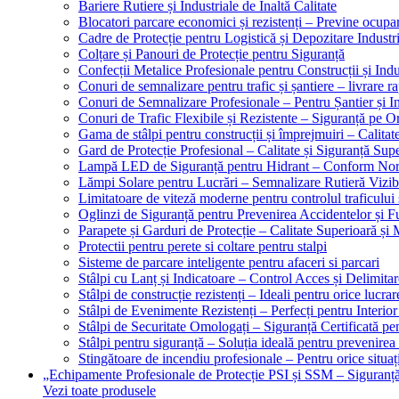
Bariere Rutiere și Industriale de Înaltă Calitate
Blocatori parcare economici și rezistenți – Previne ocupa
Cadre de Protecție pentru Logistică și Depozitare Industr
Colțare și Panouri de Protecție pentru Siguranță
Confecții Metalice Profesionale pentru Construcții și Indu
Conuri de semnalizare pentru trafic și șantiere – livrare r
Conuri de Semnalizare Profesionale – Pentru Șantier și In
Conuri de Trafic Flexibile și Rezistente – Siguranță pe 
Gama de stâlpi pentru construcții și împrejmuiri – Calitat
Gard de Protecție Profesional – Calitate și Siguranță Sup
Lampă LED de Siguranță pentru Hidrant – Conform No
Lămpi Solare pentru Lucrări – Semnalizare Rutieră Vizib
Limitatoare de viteză moderne pentru controlul traficului 
Oglinzi de Siguranță pentru Prevenirea Accidentelor și Fu
Parapete și Garduri de Protecție – Calitate Superioară și
Protectii pentru perete si coltare pentru stalpi
Sisteme de parcare inteligente pentru afaceri si parcari
Stâlpi cu Lanț și Indicatoare – Control Acces și Delimitar
Stâlpi de construcție rezistenți – Ideali pentru orice lucrar
Stâlpi de Evenimente Rezistenți – Perfecți pentru Interior 
Stâlpi de Securitate Omologați – Siguranță Certificată pe
Stâlpi pentru siguranță – Soluția ideală pentru prevenirea
Stingătoare de incendiu profesionale – Pentru orice situaț
„Echipamente Profesionale de Protecție PSI și SSM – Sigura
Vezi toate produsele