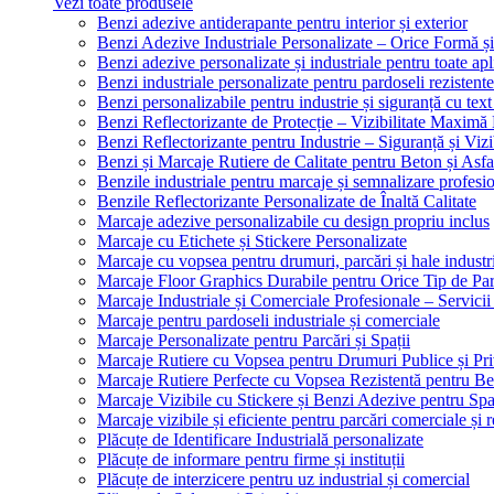
Vezi toate produsele
Benzi adezive antiderapante pentru interior și exterior
Benzi Adezive Industriale Personalizate – Orice Formă ș
Benzi adezive personalizate și industriale pentru toate apli
Benzi industriale personalizate pentru pardoseli rezistente
Benzi personalizabile pentru industrie și siguranță cu text
Benzi Reflectorizante de Protecție – Vizibilitate Maximă
Benzi Reflectorizante pentru Industrie – Siguranță și Viz
Benzi și Marcaje Rutiere de Calitate pentru Beton și Asfa
Benzile industriale pentru marcaje și semnalizare profesi
Benzile Reflectorizante Personalizate de Înaltă Calitate
Marcaje adezive personalizabile cu design propriu inclus
Marcaje cu Etichete și Stickere Personalizate
Marcaje cu vopsea pentru drumuri, parcări și hale industr
Marcaje Floor Graphics Durabile pentru Orice Tip de Pa
Marcaje Industriale și Comerciale Profesionale – Servici
Marcaje pentru pardoseli industriale și comerciale
Marcaje Personalizate pentru Parcări și Spații
Marcaje Rutiere cu Vopsea pentru Drumuri Publice și Pri
Marcaje Rutiere Perfecte cu Vopsea Rezistentă pentru Bet
Marcaje Vizibile cu Stickere și Benzi Adezive pentru Spaț
Marcaje vizibile și eficiente pentru parcări comerciale și r
Plăcuțe de Identificare Industrială personalizate
Plăcuțe de informare pentru firme și instituții
Plăcuțe de interzicere pentru uz industrial și comercial