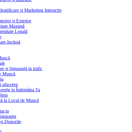
ntificare și Marketing Interactiv
terior și Exterior
litate Maximă
ormitate Legală
e
are Inclusă
 Muncă
ale
 și Siguranță in trafic
de Muncă
iu
i afacerea
venție la Îndemâna Ta
Stop
ță la Locul de Muncă
na ta
Siguranța
 și Depozite