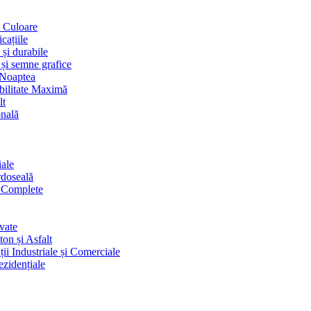
i Culoare
cațiile
 și durabile
 și semne grafice
 Noaptea
ibilitate Maximă
lt
onală
iale
rdoseală
i Complete
vate
on și Asfalt
ii Industriale și Comerciale
ezidențiale