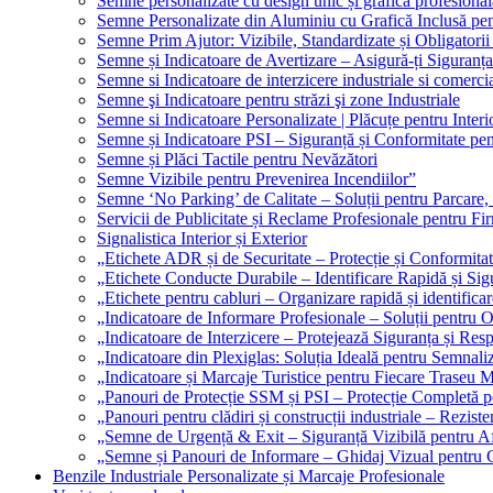
Semne personalizate cu design unic și grafică profesional
Semne Personalizate din Aluminiu cu Grafică Inclusă pent
Semne Prim Ajutor: Vizibile, Standardizate și Obligatorii
Semne și Indicatoare de Avertizare – Asigură-ți Siguranța
Semne si Indicatoare de interzicere industriale si comerci
Semne şi Indicatoare pentru străzi şi zone Industriale
Semne si Indicatoare Personalizate | Plăcuțe pentru Interio
Semne și Indicatoare PSI – Siguranță și Conformitate pen
Semne și Plăci Tactile pentru Nevăzători
Semne Vizibile pentru Prevenirea Incendiilor”
Semne ‘No Parking’ de Calitate – Soluții pentru Parcare, 
Servicii de Publicitate și Reclame Profesionale pentru Fi
Signalistica Interior și Exterior
„Etichete ADR și de Securitate – Protecție și Conformita
„Etichete Conducte Durabile – Identificare Rapidă și Sigu
„Etichete pentru cabluri – Organizare rapidă și identificar
„Indicatoare de Informare Profesionale – Soluții pentru O
„Indicatoare de Interzicere – Protejează Siguranța și Res
„Indicatoare din Plexiglas: Soluția Ideală pentru Semnali
„Indicatoare și Marcaje Turistice pentru Fiecare Traseu 
„Panouri de Protecție SSM și PSI – Protecție Completă 
„Panouri pentru clădiri și construcții industriale – Reziste
„Semne de Urgență & Exit – Siguranță Vizibilă pentru A
„Semne și Panouri de Informare – Ghidaj Vizual pentru Cl
Benzile Industriale Personalizate și Marcaje Profesionale