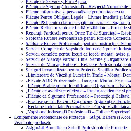
Plăcuțe de Salvare și Prim Ajutor
Plăcuțe de Siguranță Industrială – Respectă Normele de 
Plăcuțe informative și personalizate pentru afacerea ta
Plăcuțe Pentru Obligații Legale – Livrare Imediată și Mat
Plăcuțe PSI pentru clădiri și spații industriale – Siguranță
Plăcuțe Reflectorizante de Înaltă Vizibilitate – Protecție ș
Reparații Pardoseli pentru Orice Tip de Suprafață – Rapid
Sabloane Rutiere Personalizate pentru Proiecte Comerciale
Sabloane Rutiere Profesionale pentru Construcții și Semn
Servicii Complete de Vopsitorie Industrială pentru Industr
Servicii complete pentru locuri de joacă: montaj, avize și
Servicii de Marcaje Parcări: Linie, Semne și Organizare T
Servicii de Marcaje Rutiere – Refacere Profesională pentr
Steaguri Personalizate pentru Protecția Spațiilor Publice ș
„Limitatoare de Viteză și Lucrări în Trafic – Montaj, Dem
„Plăcuțe ADR Profesionale – Transport Marfuri Periculoa
„Plăcuțe Braille pentru Identificare și Organizare – Nevă
„Plăcuțe de avertizare eficiente – Previn accidentele și p
„Plăcuțe de Siguranță Profesionale – Protecție și Calitate
„Produse pentru Parcări: Organizare, Siguranță și Funcțio
„Reclame Industriale Personalizate – Crește Vizibilitatea 
„Vopsitorie Industrială Profesională – Calitate Superioară
Echipamente Profesionale de Protecție – Stâlpi, Bariere și Acces
Vezi toate produsele
Asigură-ți Bunurile cu Soluții Profesionale de Protecție