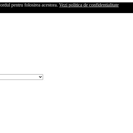
cordul pentru folosirea acestora.
Vezi politica de confidentialitate