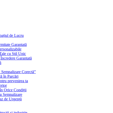
Spațiul de Lucru
mitate Garantată
ersonalizabile
ale cu Stil Unic
i Încredere Garantată
ă
cu Semnalizare Corectă”
ă în Parcări
ntru prevenirea ta
erior
în Orice Condiții
ru Semnalizare
Caz de Urgență
rucții și industrie