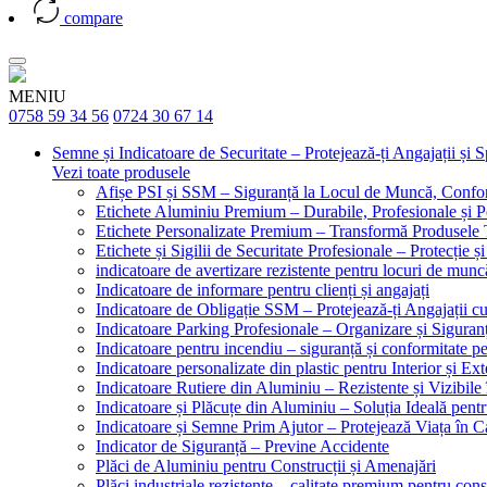
compare
MENIU
0758 59 34 56
0724 30 67 14
Semne și Indicatoare de Securitate – Protejează-ți Angajații și 
Vezi toate produsele
Afișe PSI și SSM – Siguranță la Locul de Muncă, Confor
Etichete Aluminiu Premium – Durabile, Profesionale și P
Etichete Personalizate Premium – Transformă Produsele T
Etichete și Sigilii de Securitate Profesionale – Protecție ș
indicatoare de avertizare rezistente pentru locuri de munc
Indicatoare de informare pentru clienți și angajați
Indicatoare de Obligație SSM – Protejează-ți Angajații 
Indicatoare Parking Profesionale – Organizare și Siguranț
Indicatoare pentru incendiu – siguranță și conformitate pe
Indicatoare personalizate din plastic pentru Interior și Ext
Indicatoare Rutiere din Aluminiu – Rezistente și Vizibile 
Indicatoare și Plăcuțe din Aluminiu – Soluția Ideală pent
Indicatoare și Semne Prim Ajutor – Protejează Viața în 
Indicator de Siguranță – Previne Accidente
Plăci de Aluminiu pentru Construcții și Amenajări
Plăci industriale rezistente – calitate premium pentru const