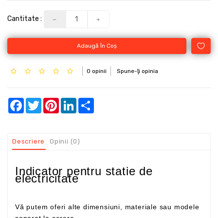
Cantitate :
Adaugă În Coş
0 opinii
Spune-ţi opinia
Facebook
Twitter
Pinterest
LinkedIn
Share
Descriere
Opinii (0)
Indicator pentru statie de
electricitate
Vă putem oferi alte dimensiuni, materiale sau modele
separat la cerere.