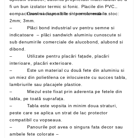
fi un bun izolator termic si fonic. Placile din PVC
– Grosimi disponibile in permanenta in stoc:
compact sunt vacuumabile si termoformabile.
2mm; 3mm.
– Plăci bond industrial uv pentru semne si
indicatoare – plăci sandwich aluminiu cunoscute si
sub denumirile comerciale de alucobond, alubond si
dibond.
– Utilizate pentru placări fațade, placări
interioare, placări exterioare.
– Este un material cu două fete din aluminiu si
un miez din polietilena ce inlocuieste cu succes tabla,
lambriurile sau placajele plastice.
– Miezul este fixat prin aderenta pe fetele din
tabla, pe toată suprafața.
– Tabla este vopsita in minim doua straturi,
peste care se aplica un strat de lac protector
compatibil cu vopseaua.
– Panourile pot avea o singura fata decor sau
ambele fete colorate –