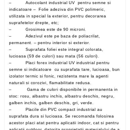
– Autocolant industrial UV pentru semne si
indicatoare – Folie adeziva din PVC polimeric,
utilizata in special la exterior, pentru decorarea
suprafetelor drepte, etc;
– Grosimea este de 90 microni.
– Adezivul este pe baza de poliacrilat,
permanent. – pentru interior si exterior.
– Suprafata foliei este integral colorata,
lucioasa (59 de culori) sau mata (56 culori).
– Placi forex industrial UV industrial pentru
semne si indicatoare cu suprafata tare, lucioasa, bun
izolator termic si fonic, rezistenta mare la agenti
naturali si corozivi, flamabilitate redusa.
– Gama de culori disponibile in permanenta in
stoc: rosu, albastru inchis, albastru deschis, negru,
galben inchis, galben deschis, gri, verde.
– Placile din PVC compact industrial au
suprafata dura si lucioasa. Se recomanda folosirea
acestor placi atat pentru aplicatii indoor, cat si pentru
aplicatii outdoor, datorita proprietatii materialului de a