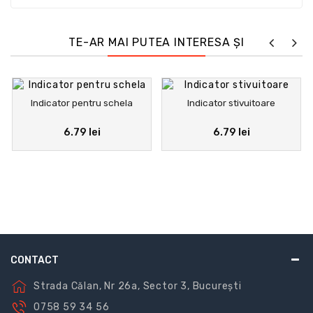
indicatoarele de urgență arată traseele de urmat și
ieșirile de utilizat în caz de pericol și sunt recunoscute
prin forma lor pătrată cu pictogramă albă pe fond
TE-AR MAI PUTEA INTERESA ȘI
verde.
Indicator pentru schela
Indicator stivuitoare
6.79 lei
6.79 lei
CONTACT
Strada Călan, Nr 26a, Sector 3, București
0758 59 34 56