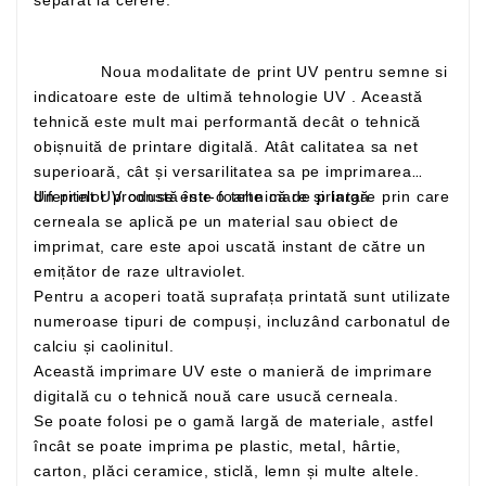
Noua modalitate de print UV pentru semne si
indicatoare este de ultimă tehnologie UV . Această
tehnică este mult mai performantă decât o tehnică
obișnuită de printare digitală. Atât calitatea sa net
superioară, cât și versarilitatea sa pe imprimarea
Un print UV constă într-o tehnică de printare prin care
diferitelor produse este foarte mare și largă
cerneala se aplică pe un material sau obiect de
imprimat, care este apoi uscată instant de către un
emițător de raze ultraviolet.
Pentru a acoperi toată suprafața printată sunt utilizate
numeroase tipuri de compuși, incluzând carbonatul de
calciu și caolinitul.
Această imprimare UV este o manieră de imprimare
digitală cu o tehnică nouă care usucă cerneala.
Se poate folosi pe o gamă largă de materiale, astfel
încât se poate imprima pe plastic, metal, hârtie,
carton, plăci ceramice, sticlă, lemn și multe altele.