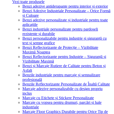
Vezi toate produsele
Benzi adezive antiderapante pentru interior și exterior
Benzi Adezive Industriale Personalizate – Orice Formă
și Culoare
Benzi adezive personalizate și industriale pentru toate
aplicațiile
Benzi industriale personalizate pentru pardoseli
rezistente și durabile
Benzi personalizabile pentru industrie și siguranță cu
text și semne grafice
Benzi Reflectorizante de Protecție – Vizibilitate
Maximă Noaptea
Benzi Reflectorizante pentru Industrie – Siguranță și
Vizibilitate Maximă
Benzi și Marcaje Rutiere de Calitate pentru Beton și
Asfalt
Benzile industriale pentru marcaje și semnalizare
profesională
Benzile Reflectorizante Personalizate de Înaltă Calitate
Marcaje adezive personalizabile cu design propriu
inclus
Marcaje cu Etichete și Stickere Personalizate
Marcaje cu vopsea pentru drumuri, parcări și hale
industriale
Marcaje Floor Graphics Durabile pentru Orice Tip de