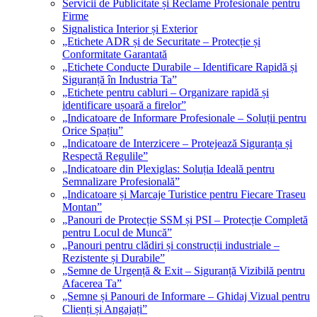
Servicii de Publicitate și Reclame Profesionale pentru
Firme
Signalistica Interior și Exterior
„Etichete ADR și de Securitate – Protecție și
Conformitate Garantată
„Etichete Conducte Durabile – Identificare Rapidă și
Siguranță în Industria Ta”
„Etichete pentru cabluri – Organizare rapidă și
identificare ușoară a firelor”
„Indicatoare de Informare Profesionale – Soluții pentru
Orice Spațiu”
„Indicatoare de Interzicere – Protejează Siguranța și
Respectă Regulile”
„Indicatoare din Plexiglas: Soluția Ideală pentru
Semnalizare Profesională”
„Indicatoare și Marcaje Turistice pentru Fiecare Traseu
Montan”
„Panouri de Protecție SSM și PSI – Protecție Completă
pentru Locul de Muncă”
„Panouri pentru clădiri și construcții industriale –
Rezistente și Durabile”
„Semne de Urgență & Exit – Siguranță Vizibilă pentru
Afacerea Ta”
„Semne și Panouri de Informare – Ghidaj Vizual pentru
Clienți și Angajați”