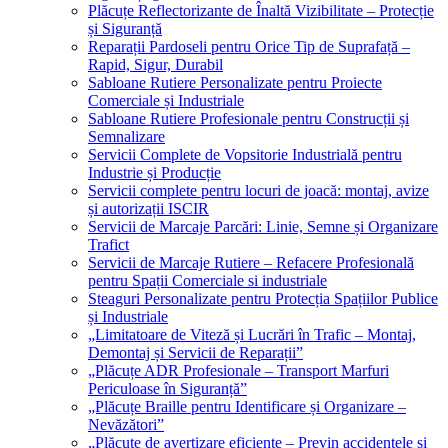
Plăcuțe Reflectorizante de Înaltă Vizibilitate – Protecție
și Siguranță
Reparații Pardoseli pentru Orice Tip de Suprafață –
Rapid, Sigur, Durabil
Sabloane Rutiere Personalizate pentru Proiecte
Comerciale și Industriale
Sabloane Rutiere Profesionale pentru Construcții și
Semnalizare
Servicii Complete de Vopsitorie Industrială pentru
Industrie și Producție
Servicii complete pentru locuri de joacă: montaj, avize
și autorizații ISCIR
Servicii de Marcaje Parcări: Linie, Semne și Organizare
Trafict
Servicii de Marcaje Rutiere – Refacere Profesională
pentru Spații Comerciale si industriale
Steaguri Personalizate pentru Protecția Spațiilor Publice
și Industriale
„Limitatoare de Viteză și Lucrări în Trafic – Montaj,
Demontaj și Servicii de Reparații”
„Plăcuțe ADR Profesionale – Transport Marfuri
Periculoase în Siguranță”
„Plăcuțe Braille pentru Identificare și Organizare –
Nevăzători”
„Plăcuțe de avertizare eficiente – Previn accidentele și