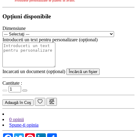
Produsele personalizate se plătesc în avans.
Opţiuni disponibile
Dimensiune
Introduceti un text pentru personalizare (opțional)
Incarcati un document (opțional)
Încărcă un fişier
Cantitate :
Adaugă în Coş
0 opinii
Spune-ţi opinia
Facebook
Twitter
Pinterest
LinkedIn
Share