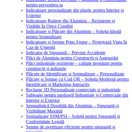
pentru prevenirea ta
Indicatoare personalizate din plastic pentru Interior și
Exterior
Indicatoare Rutiere din Aluminiu – Rezistente și
Vizibile în Orice Condiții
Indicatoare și Plăcuțe din Aluminiu – Soluția Ideală
pentru Semnalizare
Indicatoare și Semne Prim Ajutor – Protejează Viața în
Caz de Urgență
Indicator de Siguranță – Previne Accidente
Plăci de Aluminiu pentru Construcții și Amenajări
Plăci industriale rezistente – calitate premium pentru
construcții și industrie
Plăcuțe de Identificare și Semnalizare – Personalizate
Plăcuțe și Semne cu Cod QR – Soluția Modernă pentru
Identificare și Marketing Interactiv
Reclame 3D Personalizate comerciale si industriale
Sabloane pentru pardoseli Industriale și Comerciale din
Interior și Exterior
Semnalistică Durabilă din Aluminiu – Siguranță și
Vizibilitate Maximă
Semnalizare SSM/PSI – Soluții pentru Siguranță și
Conformitate Legală
Semne de avertizare eficiente pentru siguranță și