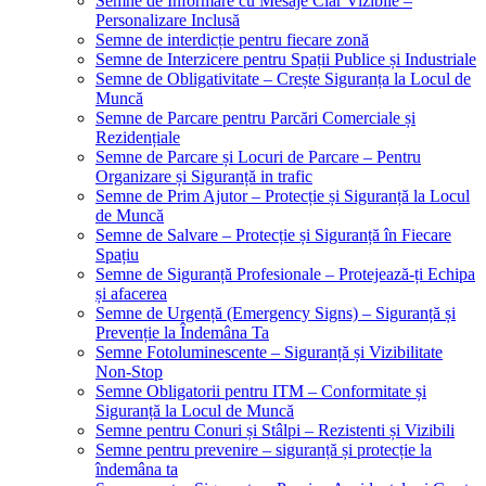
Semne de Informare cu Mesaje Clar Vizibile –
Personalizare Inclusă
Semne de interdicție pentru fiecare zonă
Semne de Interzicere pentru Spații Publice și Industriale
Semne de Obligativitate – Crește Siguranța la Locul de
Muncă
Semne de Parcare pentru Parcări Comerciale și
Rezidențiale
Semne de Parcare și Locuri de Parcare – Pentru
Organizare și Siguranță in trafic
Semne de Prim Ajutor – Protecție și Siguranță la Locul
de Muncă
Semne de Salvare – Protecție și Siguranță în Fiecare
Spațiu
Semne de Siguranță Profesionale – Protejează-ți Echipa
și afacerea
Semne de Urgență (Emergency Signs) – Siguranță și
Prevenție la Îndemâna Ta
Semne Fotoluminescente – Siguranță și Vizibilitate
Non-Stop
Semne Obligatorii pentru ITM – Conformitate și
Siguranță la Locul de Muncă
Semne pentru Conuri și Stâlpi – Rezistenti și Vizibili
Semne pentru prevenire – siguranță și protecție la
îndemâna ta