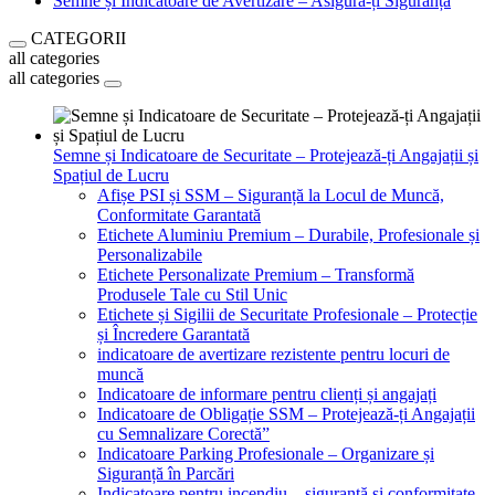
Semne și Indicatoare de Avertizare – Asigură-ți Siguranța
CATEGORII
all categories
all categories
Semne și Indicatoare de Securitate – Protejează-ți Angajații și
Spațiul de Lucru
Afișe PSI și SSM – Siguranță la Locul de Muncă,
Conformitate Garantată
Etichete Aluminiu Premium – Durabile, Profesionale și
Personalizabile
Etichete Personalizate Premium – Transformă
Produsele Tale cu Stil Unic
Etichete și Sigilii de Securitate Profesionale – Protecție
și Încredere Garantată
indicatoare de avertizare rezistente pentru locuri de
muncă
Indicatoare de informare pentru clienți și angajați
Indicatoare de Obligație SSM – Protejează-ți Angajații
cu Semnalizare Corectă”
Indicatoare Parking Profesionale – Organizare și
Siguranță în Parcări
Indicatoare pentru incendiu – siguranță și conformitate