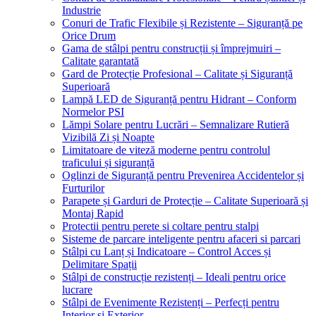
Industrie
Conuri de Trafic Flexibile și Rezistente – Siguranță pe
Orice Drum
Gama de stâlpi pentru construcții și împrejmuiri –
Calitate garantată
Gard de Protecție Profesional – Calitate și Siguranță
Superioară
Lampă LED de Siguranță pentru Hidrant – Conform
Normelor PSI
Lămpi Solare pentru Lucrări – Semnalizare Rutieră
Vizibilă Zi și Noapte
Limitatoare de viteză moderne pentru controlul
traficului și siguranță
Oglinzi de Siguranță pentru Prevenirea Accidentelor și
Furturilor
Parapete și Garduri de Protecție – Calitate Superioară și
Montaj Rapid
Protectii pentru perete si coltare pentru stalpi
Sisteme de parcare inteligente pentru afaceri si parcari
Stâlpi cu Lanț și Indicatoare – Control Acces și
Delimitare Spații
Stâlpi de construcție rezistenți – Ideali pentru orice
lucrare
Stâlpi de Evenimente Rezistenți – Perfecți pentru
Interior și Exterior