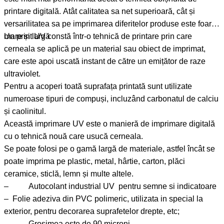
printare digitală. Atât calitatea sa net superioară, cât și
versarilitatea sa pe imprimarea diferitelor produse este foarte
mare și largă
Un print UV constă într-o tehnică de printare prin care
cerneala se aplică pe un material sau obiect de imprimat,
care este apoi uscată instant de către un emițător de raze
ultraviolet.
Pentru a acoperi toată suprafața printată sunt utilizate
numeroase tipuri de compuși, incluzând carbonatul de calciu
și caolinitul.
Această imprimare UV este o manieră de imprimare digitală
cu o tehnică nouă care usucă cerneala.
Se poate folosi pe o gamă largă de materiale, astfel încât se
poate imprima pe plastic, metal, hârtie, carton, plăci
ceramice, sticlă, lemn și multe altele.
– Autocolant industrial UV pentru semne si indicatoare
– Folie adeziva din PVC polimeric, utilizata in special la
exterior, pentru decorarea suprafetelor drepte, etc;
– Grosimea este de 90 microni.