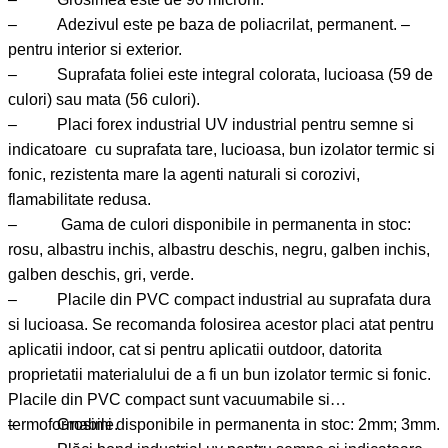
– Adezivul este pe baza de poliacrilat, permanent. –
pentru interior si exterior.
– Suprafata foliei este integral colorata, lucioasa (59 de
culori) sau mata (56 culori).
– Placi forex industrial UV industrial pentru semne si
indicatoare cu suprafata tare, lucioasa, bun izolator termic si
fonic, rezistenta mare la agenti naturali si corozivi,
flamabilitate redusa.
– Gama de culori disponibile in permanenta in stoc:
rosu, albastru inchis, albastru deschis, negru, galben inchis,
galben deschis, gri, verde.
– Placile din PVC compact industrial au suprafata dura
si lucioasa. Se recomanda folosirea acestor placi atat pentru
aplicatii indoor, cat si pentru aplicatii outdoor, datorita
proprietatii materialului de a fi un bun izolator termic si fonic.
Placile din PVC compact sunt vacuumabile si
termoformabile.
– Grosimi disponibile in permanenta in stoc: 2mm; 3mm.