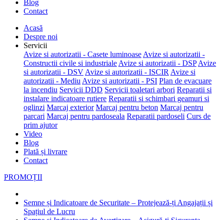
Blog
Contact
Acasă
Despre noi
Servicii
Avize si autorizatii - Casete luminoase
Avize si autorizatii -
Constructii civile si industriale
Avize si autorizatii - DSP
Avize
si autorizatii - DSV
Avize si autorizatii - ISCIR
Avize si
autorizatii - Mediu
Avize si autorizatii - PSI
Plan de evacuare
la incendiu
Servicii DDD
Servicii toaletari arbori
Reparatii si
instalare indicatoare rutiere
Reparatii si schimbari geamuri si
oglinzi
Marcaj exterior
Marcaj pentru beton
Marcaj pentru
parcari
Marcaj pentru pardoseala
Reparatii pardoseli
Curs de
prim ajutor
Video
Blog
Plată și livrare
Contact
PROMOȚII
Semne și Indicatoare de Securitate – Protejează-ți Angajații și
Spațiul de Lucru