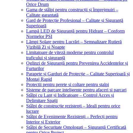
Orice Drum
Gama de stâlpi pentru construcții și împrejmuiri –
Calitate garantată
Gard de Protecție Profesional – Calitate și Siguranță
Superioară
Lampă LED de Siguranță pentru Hidrant – Conform
Normelor PSI
Lămpi Solare pentru Lucrări – Semnalizare Rutieră
Vizibilă Zi și Noapte
Limitatoare de viteză moderne pentru controlul
traficului și siguranță
Oglinzi de Siguranță pentru Prevenirea Accidentelor și
Furturilor
Parapete și Garduri de Protecție – Calitate Superioară și
Montaj Rapid
Protectii pentru perete si coltare pentru stalpi
Sisteme de parcare inteligente pentru afaceri si parcari
Stâlpi cu Lanț și Indicatoare – Control Acces și
Delimitare Spații
Stâlpi de construcție rezistenți – Ideali pentru orice
lucrare
Stâlpi de Evenimente Rezistenți – Perfecți pentru
Interior și Exterior
Stâlpi de Securitate Omologați – Siguranță Certificată
pentru Orice Proiect