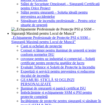
Stâlpi de Securitate Omologați – Siguranță Certificată
pentru Orice Proiect
Stâlpi pentru siguranță – Soluția ideală pentru
prevenirea accidentelor
Stingătoare de incendiu profesionale – Pentru orice
situație de urgență
„Echipamente Profesionale de Protecție PSI și SSM –
Siguranță Maximă pentru Locul de Muncă”
Casti si ochelari de protectie
Corpuri și lămpi pentru iluminat de urgență si iesire
conform normelor ISU
covorașe pentru uz industrial și comercial – Soluții
certificate pentru protecția spațiilor de lucru
Evaluări Tehnice și Soluții de Protecție la Incendiu
Expertiză și servicii pentru prevenirea și reducerea
riscului de incendiu
GEAMURI, STICLĂ ŞI OGLINZI
PERSONALIZATE
Iluminat de siguranță și panică certificat ISU
Îmbrăcăminte și echipamente SSM și PSI pentru
protecție completă
Încălțăminte de protecție pentru siguranță și sănătate în