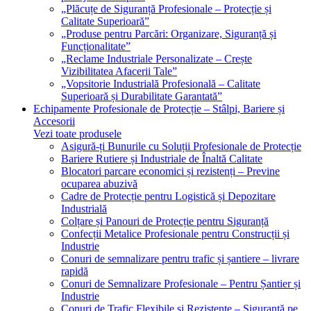
„Plăcuțe de Siguranță Profesionale – Protecție și
Calitate Superioară”
„Produse pentru Parcări: Organizare, Siguranță și
Funcționalitate”
„Reclame Industriale Personalizate – Crește
Vizibilitatea Afacerii Tale”
„Vopsitorie Industrială Profesională – Calitate
Superioară și Durabilitate Garantată”
Echipamente Profesionale de Protecție – Stâlpi, Bariere și
Accesorii
Vezi toate produsele
Asigură-ți Bunurile cu Soluții Profesionale de Protecție
Bariere Rutiere și Industriale de Înaltă Calitate
Blocatori parcare economici și rezistenți – Previne
ocuparea abuzivă
Cadre de Protecție pentru Logistică și Depozitare
Industrială
Colțare și Panouri de Protecție pentru Siguranță
Confecții Metalice Profesionale pentru Construcții și
Industrie
Conuri de semnalizare pentru trafic și șantiere – livrare
rapidă
Conuri de Semnalizare Profesionale – Pentru Șantier și
Industrie
Conuri de Trafic Flexibile și Rezistente – Siguranță pe