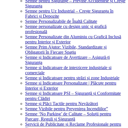
Semne pentru Siguranțe – Previne Accidentele și Crește
Siguranța
Semne pentru Uz Industrial – Crește Siguranța în
Fabrici și Depozite
Semne Personalizabile de Înaltă Calitate
Semne personalizate cu design unic și grafică
profesională
Semne Personalizate din Aluminiu cu Grafică Inclusă
pentru Interior și Exterior
Semne Prim Ajutor: Vizibile, Standardizate și
Obligatorii în Fiecare Spațiu
Semne și Indicatoare de Avertizare – Asigură-ți
Siguranța
Semne si Indicatoare de interzicere industriale si
comerciale
Semne şi Indicatoare pentru străzi şi zone Industriale
Semne si Indicatoare Personalizate | Plăcuțe pentru
Interior și Exterior
Semne și Indicatoare PSI – Siguranță și Conformitate
pentru Clădiri
Semne și Plăci Tactile pentru Nevăzători
Semne Vizibile pentru Prevenirea Incendiilor”
Semne ‘No Parking’ de Calitate – Soluții pentru
Parcare, Reguli și Siguranță
Servicii de Publicitate și Reclame Profesionale pentru