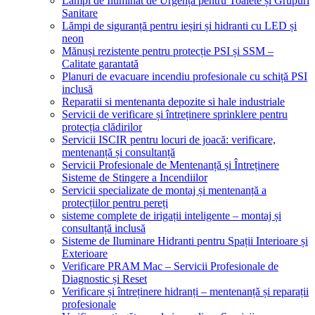
Lămpi de Iluminat de Urgență pentru Toalete și Grupuri
Sanitare
Lămpi de siguranță pentru ieșiri și hidranti cu LED și
neon
Mănuși rezistente pentru protecție PSI și SSM –
Calitate garantată
Planuri de evacuare incendiu profesionale cu schiță PSI
inclusă
Reparatii si mentenanta depozite si hale industriale
Servicii de verificare și întreținere sprinklere pentru
protecția clădirilor
Servicii ISCIR pentru locuri de joacă: verificare,
mentenanță și consultanță
Servicii Profesionale de Mentenanță și Întreținere
Sisteme de Stingere a Incendiilor
Servicii specializate de montaj și mentenanță a
protecțiilor pentru pereți
sisteme complete de irigații inteligente – montaj și
consultanță inclusă
Sisteme de Iluminare Hidranti pentru Spații Interioare și
Exterioare
Verificare PRAM Mac – Servicii Profesionale de
Diagnostic și Reset
Verificare și întreținere hidranți – mentenanță și reparații
profesionale