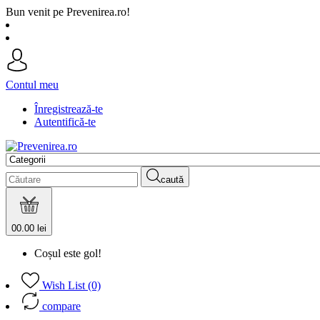
Bun venit pe Prevenirea.ro!
Contul meu
Înregistrează-te
Autentifică-te
caută
0
0.00 lei
Coșul este gol!
Wish List (0)
compare