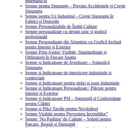
îndemâna ta
Semne pentru Siguranțe – Previne Accidentele și Crește
Siguranța
Semne pentru Uz Industrial – Crește Siguranța în
Fabrici și Depozite
Semne Personalizabile de Înaltă Calitate
Semne personalizate cu design unic și grafică
profesională
Semne Personalizate din Aluminiu cu Grafică Inclusă
pentru Interior și Exterior
Semne Prim Ajutor: Vizibile, Standardizate și
Obligatorii în Fiecare Spațiu
Semne și Indicatoare de Avertizare – Asigură-ți
Siguranța
Semne si Indicatoare de interzicere industriale si
comerciale
Semne şi Indicatoare pentru străzi şi zone Industriale
Semne si Indicatoare Personalizate | Plăcuțe pentru
Interior și Exterior
Semne și Indicatoare PSI – Siguranță și Conformitate
pentru Clădiri
Semne și Plăci Tactile pentru Nevăzători
Semne Vizibile pentru Prevenirea Incendiilor”
Semne ‘No Parking’ de Calitate – Soluții pentru
Parcare, Reguli și Siguranță