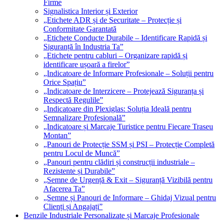
Firme
Signalistica Interior și Exterior
„Etichete ADR și de Securitate – Protecție și
Conformitate Garantată
„Etichete Conducte Durabile – Identificare Rapidă și
Siguranță în Industria Ta”
„Etichete pentru cabluri – Organizare rapidă și
identificare ușoară a firelor”
„Indicatoare de Informare Profesionale – Soluții pentru
Orice Spațiu”
„Indicatoare de Interzicere – Protejează Siguranța și
Respectă Regulile”
„Indicatoare din Plexiglas: Soluția Ideală pentru
Semnalizare Profesională”
„Indicatoare și Marcaje Turistice pentru Fiecare Traseu
Montan”
„Panouri de Protecție SSM și PSI – Protecție Completă
pentru Locul de Muncă”
„Panouri pentru clădiri și construcții industriale –
Rezistente și Durabile”
„Semne de Urgență & Exit – Siguranță Vizibilă pentru
Afacerea Ta”
„Semne și Panouri de Informare – Ghidaj Vizual pentru
Clienți și Angajați”
Benzile Industriale Personalizate și Marcaje Profesionale