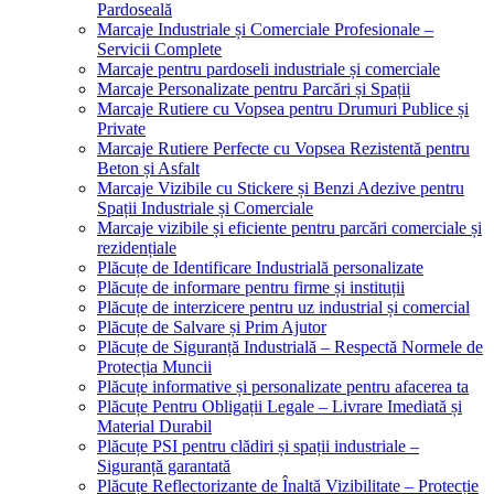
Pardoseală
Marcaje Industriale și Comerciale Profesionale –
Servicii Complete
Marcaje pentru pardoseli industriale și comerciale
Marcaje Personalizate pentru Parcări și Spații
Marcaje Rutiere cu Vopsea pentru Drumuri Publice și
Private
Marcaje Rutiere Perfecte cu Vopsea Rezistentă pentru
Beton și Asfalt
Marcaje Vizibile cu Stickere și Benzi Adezive pentru
Spații Industriale și Comerciale
Marcaje vizibile și eficiente pentru parcări comerciale și
rezidențiale
Plăcuțe de Identificare Industrială personalizate
Plăcuțe de informare pentru firme și instituții
Plăcuțe de interzicere pentru uz industrial și comercial
Plăcuțe de Salvare și Prim Ajutor
Plăcuțe de Siguranță Industrială – Respectă Normele de
Protecția Muncii
Plăcuțe informative și personalizate pentru afacerea ta
Plăcuțe Pentru Obligații Legale – Livrare Imediată și
Material Durabil
Plăcuțe PSI pentru clădiri și spații industriale –
Siguranță garantată
Plăcuțe Reflectorizante de Înaltă Vizibilitate – Protecție