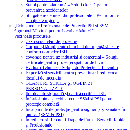
Stâlpi pentru siguranță – Soluția ideală pentru
prevenirea accidentelor
Stingătoare de incendiu profesionale – Pentru orice
situație de urgență
„Echipamente Profesionale de Protecție PSI și SSM –
Siguranță Maximă pentru Locul de Muncă”
Vezi toate produsele
Casti si ochelari de protectie
Corpuri și lămpi pentru iluminat de urgență si iesire
conform normelor ISU
covorașe pentru uz industrial și comercial – Soluții
certificate pentru protecția spațiilor de lucru
Evaluări Tehnice și Soluții de Protecție la Incendiu
Expertiză și servicii pentru prevenirea și reducerea
riscului de incendiu
GEAMURI, STICLĂ ŞI OGLINZI
PERSONALIZATE
Iluminat de siguranță și panică certificat ISU
Îmbrăcăminte și echipamente SSM și PSI pentru
protecție completă
Încălțăminte de protecție pentru siguranță și sănătate în
muncă (SSM & PSI)
Întreținere și Reparații Trape de Fum – Servicii Rapide
și Profesionale