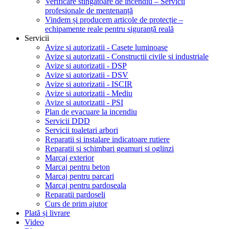
Verificare stingătoare de incendiu – Servicii
profesionale de mentenanță
Vindem și producem articole de protecție –
echipamente reale pentru siguranță reală
Servicii
Avize si autorizatii - Casete luminoase
Avize si autorizatii - Constructii civile si industriale
Avize si autorizatii - DSP
Avize si autorizatii - DSV
Avize si autorizatii - ISCIR
Avize si autorizatii - Mediu
Avize si autorizatii - PSI
Plan de evacuare la incendiu
Servicii DDD
Servicii toaletari arbori
Reparatii si instalare indicatoare rutiere
Reparatii si schimbari geamuri si oglinzi
Marcaj exterior
Marcaj pentru beton
Marcaj pentru parcari
Marcaj pentru pardoseala
Reparatii pardoseli
Curs de prim ajutor
Plată și livrare
Video