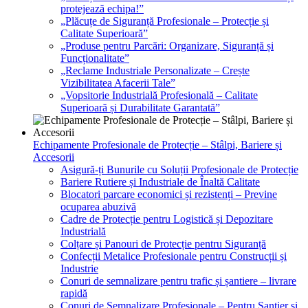
protejează echipa!”
„Plăcuțe de Siguranță Profesionale – Protecție și
Calitate Superioară”
„Produse pentru Parcări: Organizare, Siguranță și
Funcționalitate”
„Reclame Industriale Personalizate – Crește
Vizibilitatea Afacerii Tale”
„Vopsitorie Industrială Profesională – Calitate
Superioară și Durabilitate Garantată”
Echipamente Profesionale de Protecție – Stâlpi, Bariere și
Accesorii
Asigură-ți Bunurile cu Soluții Profesionale de Protecție
Bariere Rutiere și Industriale de Înaltă Calitate
Blocatori parcare economici și rezistenți – Previne
ocuparea abuzivă
Cadre de Protecție pentru Logistică și Depozitare
Industrială
Colțare și Panouri de Protecție pentru Siguranță
Confecții Metalice Profesionale pentru Construcții și
Industrie
Conuri de semnalizare pentru trafic și șantiere – livrare
rapidă
Conuri de Semnalizare Profesionale – Pentru Șantier și