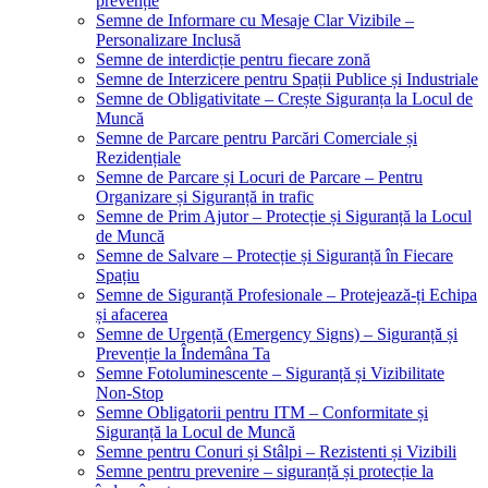
prevenție
Semne de Informare cu Mesaje Clar Vizibile –
Personalizare Inclusă
Semne de interdicție pentru fiecare zonă
Semne de Interzicere pentru Spații Publice și Industriale
Semne de Obligativitate – Crește Siguranța la Locul de
Muncă
Semne de Parcare pentru Parcări Comerciale și
Rezidențiale
Semne de Parcare și Locuri de Parcare – Pentru
Organizare și Siguranță in trafic
Semne de Prim Ajutor – Protecție și Siguranță la Locul
de Muncă
Semne de Salvare – Protecție și Siguranță în Fiecare
Spațiu
Semne de Siguranță Profesionale – Protejează-ți Echipa
și afacerea
Semne de Urgență (Emergency Signs) – Siguranță și
Prevenție la Îndemâna Ta
Semne Fotoluminescente – Siguranță și Vizibilitate
Non-Stop
Semne Obligatorii pentru ITM – Conformitate și
Siguranță la Locul de Muncă
Semne pentru Conuri și Stâlpi – Rezistenti și Vizibili
Semne pentru prevenire – siguranță și protecție la