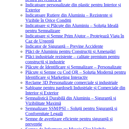
Indicatoare personalizate din plastic pentru Interior și
Exterior
Indicatoare Rutiere din Aluminiu – Rezistente și
Vizibile în Orice Condiții
Indicatoare și Plăcuțe din Aluminiu – Soluția Ideală
pentru Semnalizare
Indicatoare și Semne Prim Ajutor – Protejează Viața în
Caz de Urgență
Indicator de Siguranță – Previne Accidente
Plăci de Aluminiu pentru Construcții și Amenajări
Plăci industriale rezistente – calitate premium pentru
construcții și industrie
Plăcuțe de Identificare și Semnalizare – Personalizate
Plăcuțe și Semne cu Cod QR – Soluția Modernă pentru
Identificare și Marketing Interactiv
Reclame 3D Personalizate comerciale si industriale
Sabloane pentru pardoseli Industriale și Comerciale din
Interior și Exterior
Semnalistică Durabilă din Aluminiu – Siguranță și
Vizibilitate Maximă
Semnalizare SSM/PSI – Soluții pentru Siguranță și
Conformitate Legală
Semne de avertizare eficiente pentru siguranță și
prevenție