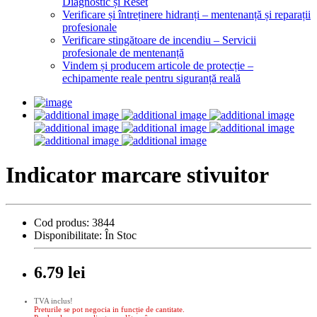
Diagnostic și Reset
Verificare și întreținere hidranți – mentenanță și reparații
profesionale
Verificare stingătoare de incendiu – Servicii
profesionale de mentenanță
Vindem și producem articole de protecție –
echipamente reale pentru siguranță reală
Indicator marcare stivuitor
Cod produs:
3844
Disponibilitate:
În Stoc
6.79 lei
TVA inclus!
Preturile se pot negocia in funcție de cantitate.