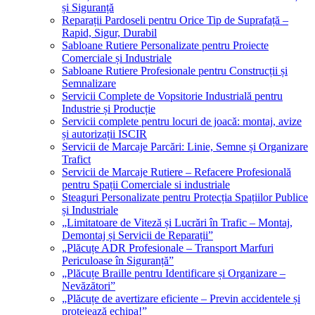
și Siguranță
Reparații Pardoseli pentru Orice Tip de Suprafață –
Rapid, Sigur, Durabil
Sabloane Rutiere Personalizate pentru Proiecte
Comerciale și Industriale
Sabloane Rutiere Profesionale pentru Construcții și
Semnalizare
Servicii Complete de Vopsitorie Industrială pentru
Industrie și Producție
Servicii complete pentru locuri de joacă: montaj, avize
și autorizații ISCIR
Servicii de Marcaje Parcări: Linie, Semne și Organizare
Trafict
Servicii de Marcaje Rutiere – Refacere Profesională
pentru Spații Comerciale si industriale
Steaguri Personalizate pentru Protecția Spațiilor Publice
și Industriale
„Limitatoare de Viteză și Lucrări în Trafic – Montaj,
Demontaj și Servicii de Reparații”
„Plăcuțe ADR Profesionale – Transport Marfuri
Periculoase în Siguranță”
„Plăcuțe Braille pentru Identificare și Organizare –
Nevăzători”
„Plăcuțe de avertizare eficiente – Previn accidentele și
protejează echipa!”