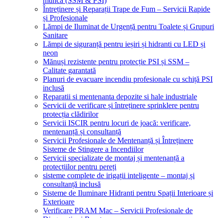
muncă (SSM & PSI)
Întreținere și Reparații Trape de Fum – Servicii Rapide
și Profesionale
Lămpi de Iluminat de Urgență pentru Toalete și Grupuri
Sanitare
Lămpi de siguranță pentru ieșiri și hidranti cu LED și
neon
Mănuși rezistente pentru protecție PSI și SSM –
Calitate garantată
Planuri de evacuare incendiu profesionale cu schiță PSI
inclusă
Reparatii si mentenanta depozite si hale industriale
Servicii de verificare și întreținere sprinklere pentru
protecția clădirilor
Servicii ISCIR pentru locuri de joacă: verificare,
mentenanță și consultanță
Servicii Profesionale de Mentenanță și Întreținere
Sisteme de Stingere a Incendiilor
Servicii specializate de montaj și mentenanță a
protecțiilor pentru pereți
sisteme complete de irigații inteligente – montaj și
consultanță inclusă
Sisteme de Iluminare Hidranti pentru Spații Interioare și
Exterioare
Verificare PRAM Mac – Servicii Profesionale de