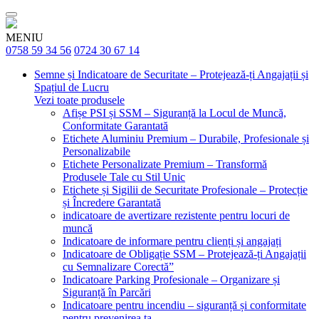
MENIU
0758 59 34 56
0724 30 67 14
Semne și Indicatoare de Securitate – Protejează-ți Angajații și
Spațiul de Lucru
Vezi toate produsele
Afișe PSI și SSM – Siguranță la Locul de Muncă,
Conformitate Garantată
Etichete Aluminiu Premium – Durabile, Profesionale și
Personalizabile
Etichete Personalizate Premium – Transformă
Produsele Tale cu Stil Unic
Etichete și Sigilii de Securitate Profesionale – Protecție
și Încredere Garantată
indicatoare de avertizare rezistente pentru locuri de
muncă
Indicatoare de informare pentru clienți și angajați
Indicatoare de Obligație SSM – Protejează-ți Angajații
cu Semnalizare Corectă”
Indicatoare Parking Profesionale – Organizare și
Siguranță în Parcări
Indicatoare pentru incendiu – siguranță și conformitate
pentru prevenirea ta