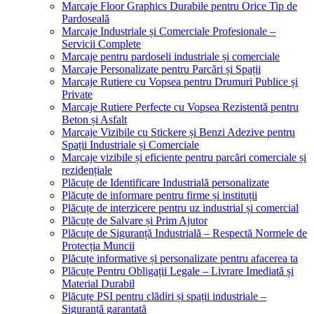
Marcaje Floor Graphics Durabile pentru Orice Tip de
Pardoseală
Marcaje Industriale și Comerciale Profesionale –
Servicii Complete
Marcaje pentru pardoseli industriale și comerciale
Marcaje Personalizate pentru Parcări și Spații
Marcaje Rutiere cu Vopsea pentru Drumuri Publice și
Private
Marcaje Rutiere Perfecte cu Vopsea Rezistentă pentru
Beton și Asfalt
Marcaje Vizibile cu Stickere și Benzi Adezive pentru
Spații Industriale și Comerciale
Marcaje vizibile și eficiente pentru parcări comerciale și
rezidențiale
Plăcuțe de Identificare Industrială personalizate
Plăcuțe de informare pentru firme și instituții
Plăcuțe de interzicere pentru uz industrial și comercial
Plăcuțe de Salvare și Prim Ajutor
Plăcuțe de Siguranță Industrială – Respectă Normele de
Protecția Muncii
Plăcuțe informative și personalizate pentru afacerea ta
Plăcuțe Pentru Obligații Legale – Livrare Imediată și
Material Durabil
Plăcuțe PSI pentru clădiri și spații industriale –
Siguranță garantată