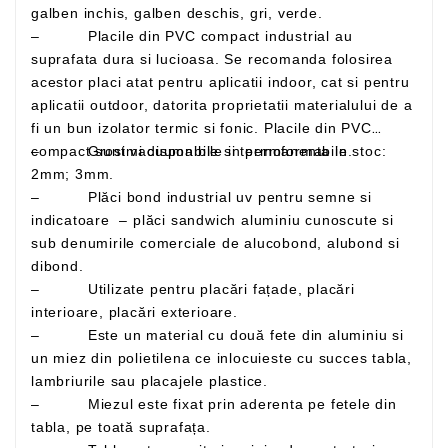
galben inchis, galben deschis, gri, verde.
– Placile din PVC compact industrial au
suprafata dura si lucioasa. Se recomanda folosirea
acestor placi atat pentru aplicatii indoor, cat si pentru
aplicatii outdoor, datorita proprietatii materialului de a
fi un bun izolator termic si fonic. Placile din PVC
– Grosimi disponibile in permanenta in stoc:
compact sunt vacuumabile si termoformabile.
2mm; 3mm.
– Plăci bond industrial uv pentru semne si
indicatoare – plăci sandwich aluminiu cunoscute si
sub denumirile comerciale de alucobond, alubond si
dibond.
– Utilizate pentru placări fațade, placări
interioare, placări exterioare.
– Este un material cu două fete din aluminiu si
un miez din polietilena ce inlocuieste cu succes tabla,
lambriurile sau placajele plastice.
– Miezul este fixat prin aderenta pe fetele din
tabla, pe toată suprafața.