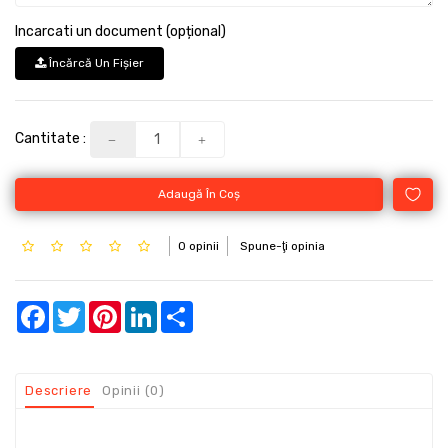
Incarcati un document (opțional)
Încărcă Un Fişier
Cantitate :
Adaugă În Coş
0 opinii
Spune-ţi opinia
Facebook
Twitter
Pinterest
LinkedIn
Share
Descriere
Opinii (0)