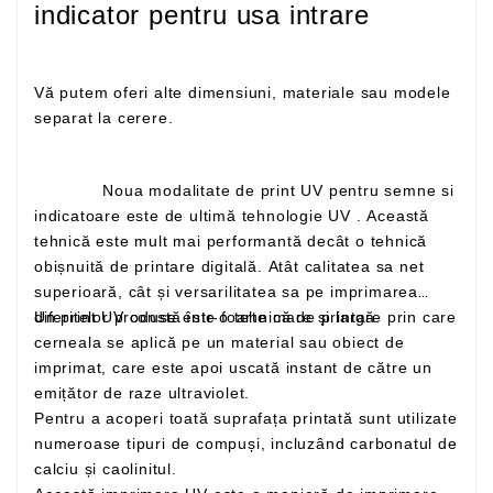
indicator pentru usa intrare
Vă putem oferi alte dimensiuni, materiale sau modele
separat la cerere.
Noua modalitate de print UV pentru semne si
indicatoare este de ultimă tehnologie UV . Această
tehnică este mult mai performantă decât o tehnică
obișnuită de printare digitală. Atât calitatea sa net
superioară, cât și versarilitatea sa pe imprimarea
Un print UV constă într-o tehnică de printare prin care
diferitelor produse este foarte mare și largă
cerneala se aplică pe un material sau obiect de
imprimat, care este apoi uscată instant de către un
emițător de raze ultraviolet.
Pentru a acoperi toată suprafața printată sunt utilizate
numeroase tipuri de compuși, incluzând carbonatul de
calciu și caolinitul.