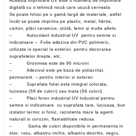
Această imprimare UV este o manieră de imprimare
digitală cu o tehnică nouă care usucă cerneala.
Se poate folosi pe o gamă largă de materiale, astfel
încât se poate imprima pe plastic, metal, hârtie,
carton, plăci ceramice, sticlă, lemn și multe altele.
– Autocolant industrial UV pentru semne si
indicatoare – Folie adeziva din PVC polimeric,
utilizata in special la exterior, pentru decorarea
suprafetelor drepte, etc;
– Grosimea este de 90 microni.
– Adezivul este pe baza de poliacrilat,
permanent. – pentru interior si exterior.
– Suprafata foliei este integral colorata,
lucioasa (59 de culori) sau mata (56 culori).
– Placi forex industrial UV industrial pentru
semne si indicatoare cu suprafata tare, lucioasa, bun
izolator termic si fonic, rezistenta mare la agenti
naturali si corozivi, flamabilitate redusa.
– Gama de culori disponibile in permanenta in
stoc: rosu, albastru inchis, albastru deschis, negru,