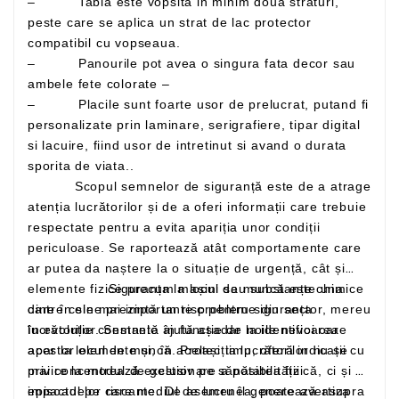
– Tabla este vopsita in minim doua straturi,
peste care se aplica un strat de lac protector
compatibil cu vopseaua.
– Panourile pot avea o singura fata decor sau
ambele fete colorate –
– Placile sunt foarte usor de prelucrat, putand fi
personalizate prin laminare, serigrafiere, tipar digital
si lacuire, fiind usor de intretinut si avand o durata
sporita de viata..
Scopul semnelor de siguranță este de a atrage
atenția lucrătorilor și de a oferi informații care trebuie
respectate pentru a evita apariția unor condiții
periculoase. Se raportează atât comportamente care
ar putea da naștere la o situație de urgență, cât și
elemente fizice precum mașini sau substanțe chimice
Siguranța la locul de muncă este una
care în sine prezintă un risc pentru siguranța
dintre cele mai importante probleme din sector, mereu
lucrătorilor. Semnele ajută așadar la identificarea
în evoluție constantă în funcție de noile nevoi care
acestor elemente și, în același timp, oferă indicații cu
apar la locul de muncă. Protecția lucrătorilor nu se
privire la modul de gestionare a posibilității
mai concentrează exclusiv pe sănătatea fizică, ci și pe
episoadelor riscante. De asemenea, poate avertiza
impactul pe care mediul de lucru îl generează asupra