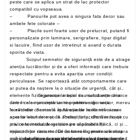
peste care se aplica un strat de lac protector
compatibil cu vopseaua.
– Panourile pot avea o singura fata decor sau
ambele fete colorate –
– Placile sunt foarte usor de prelucrat, putand fi
personalizate prin laminare, serigrafiere, tipar digital
si lacuire, fiind usor de intretinut si avand o durata
sporita de viata..
Scopul semnelor de siguranță este de a atrage
atenția lucrătorilor și de a oferi informații care trebuie
respectate pentru a evita apariția unor condiții
periculoase. Se raportează atât comportamente care
ar putea da naștere la o situație de urgență, cât și
elemente fizice precum mașini sau substanțe chimice
Siguranța la locul de muncă este una
care în sine prezintă un risc pentru siguranța
dintre cele mai importante probleme din sector, mereu
lucrătorilor. Semnele ajută așadar la identificarea
în evoluție constantă în funcție de noile nevoi care
acestor elemente și, în același timp, oferă indicații cu
apar la locul de muncă. Protecția lucrătorilor nu se
privire la modul de gestionare a posibilității
mai concentrează exclusiv pe sănătatea fizică, ci și pe
episoadelor riscante. De asemenea, poate avertiza
impactul pe care mediul de lucru îl generează asupra
mai simplu asupra existenței unor căi de evacuare
psihicului. Pilonul siguranței este prevenirea: pornind
Legea se ocupa de identificarea factorilor de