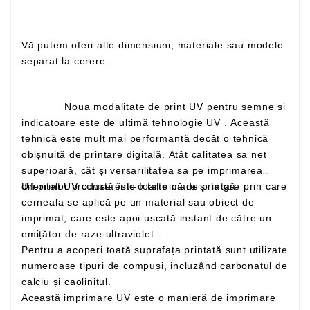
Vă putem oferi alte dimensiuni, materiale sau modele
separat la cerere.
Noua modalitate de print UV pentru semne si
indicatoare este de ultimă tehnologie UV . Această
tehnică este mult mai performantă decât o tehnică
obișnuită de printare digitală. Atât calitatea sa net
superioară, cât și versarilitatea sa pe imprimarea
Un print UV constă într-o tehnică de printare prin care
diferitelor produse este foarte mare și largă
cerneala se aplică pe un material sau obiect de
imprimat, care este apoi uscată instant de către un
emițător de raze ultraviolet.
Pentru a acoperi toată suprafața printată sunt utilizate
numeroase tipuri de compuși, incluzând carbonatul de
calciu și caolinitul.
Această imprimare UV este o manieră de imprimare