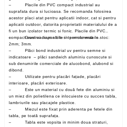
– Placile din PVC compact industrial au
suprafata dura si lucioasa. Se recomanda folosirea
acestor placi atat pentru aplicatii indoor, cat si pentru
aplicatii outdoor, datorita proprietatii materialului de a
fi un bun izolator termic si fonic. Placile din PVC
– Grosimi disponibile in permanenta in stoc:
compact sunt vacuumabile si termoformabile.
2mm; 3mm.
– Plăci bond industrial uv pentru semne si
indicatoare – plăci sandwich aluminiu cunoscute si
sub denumirile comerciale de alucobond, alubond si
dibond.
– Utilizate pentru placări fațade, placări
interioare, placări exterioare.
– Este un material cu două fete din aluminiu si
un miez din polietilena ce inlocuieste cu succes tabla,
lambriurile sau placajele plastice.
– Miezul este fixat prin aderenta pe fetele din
tabla, pe toată suprafața.
– Tabla este vopsita in minim doua straturi,