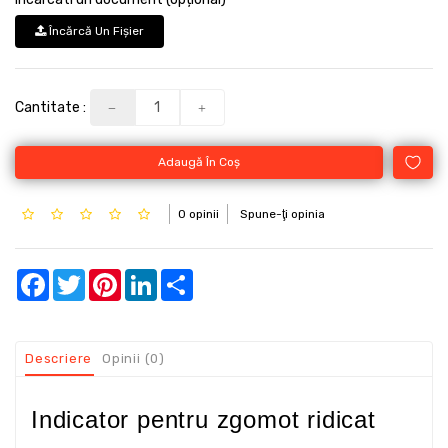
Încărcă Un Fişier
Cantitate :
Adaugă În Coş
0 opinii
Spune-ţi opinia
Facebook
Twitter
Pinterest
LinkedIn
Share
Descriere
Opinii (0)
Indicator pentru zgomot ridicat