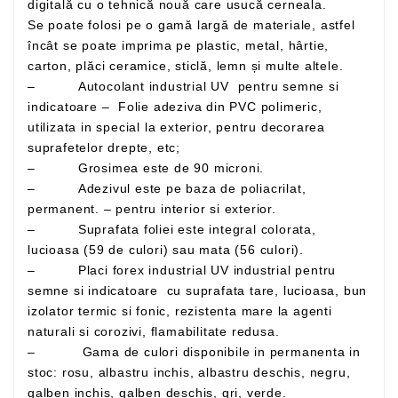
digitală cu o tehnică nouă care usucă cerneala.
Se poate folosi pe o gamă largă de materiale, astfel
încât se poate imprima pe plastic, metal, hârtie,
carton, plăci ceramice, sticlă, lemn și multe altele.
– Autocolant industrial UV pentru semne si
indicatoare – Folie adeziva din PVC polimeric,
utilizata in special la exterior, pentru decorarea
suprafetelor drepte, etc;
– Grosimea este de 90 microni.
– Adezivul este pe baza de poliacrilat,
permanent. – pentru interior si exterior.
– Suprafata foliei este integral colorata,
lucioasa (59 de culori) sau mata (56 culori).
– Placi forex industrial UV industrial pentru
semne si indicatoare cu suprafata tare, lucioasa, bun
izolator termic si fonic, rezistenta mare la agenti
naturali si corozivi, flamabilitate redusa.
– Gama de culori disponibile in permanenta in
stoc: rosu, albastru inchis, albastru deschis, negru,
galben inchis, galben deschis, gri, verde.