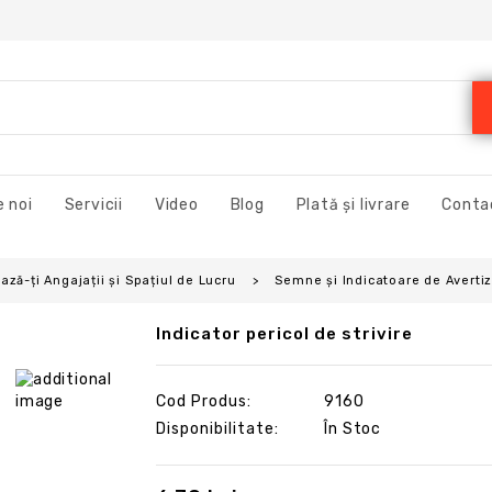
 noi
Servicii
Video
Blog
Plată și livrare
Conta
ză-ți Angajații și Spațiul de Lucru
Semne și Indicatoare de Avertiz
Indicator pericol de strivire
Cod Produs:
9160
Disponibilitate:
În Stoc