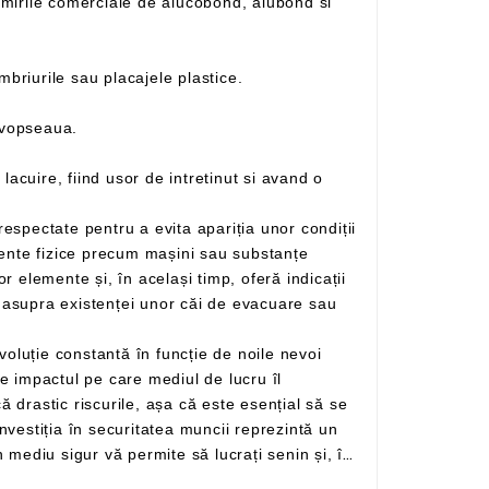
– Este un material cu două fete din aluminiu si un miez din polietilena ce inlocuieste cu succes tabla, lambriurile sau placajele plastice.
 vopseaua.