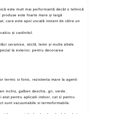
obișnuită de printare digitală. Atât calitatea sa net superioară, cât și versarilitatea sa pe imprimarea diferitelor produse este foarte mare și largă
, incluzând carbonatul de calciu și caolinitul.
Se poate folosi pe o gamă largă de materiale, astfel încât se poate imprima pe plastic, metal, hârtie, carton, plăci ceramice, sticlă, lemn și multe altele.
– Gama de culori disponibile in permanenta in stoc: rosu, albastru inchis, albastru deschis, negru, galben inchis, galben deschis, gri, verde.
aplicatii outdoor, datorita proprietatii materialului de a fi un bun izolator termic si fonic. Placile din PVC compact sunt vacuumabile si termoformabile.