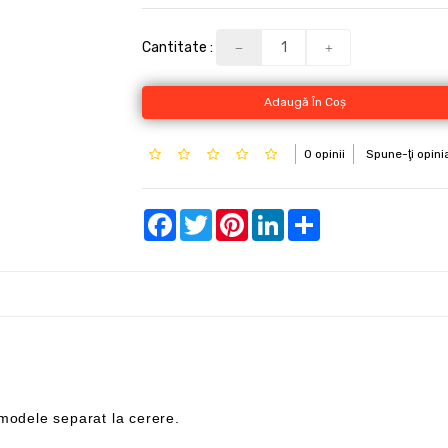
Cantitate :
Adaugă În Coş
0 opinii
Spune-ţi opini
Facebook
Twitter
Pinterest
LinkedIn
Share
u modele separat la cerere.