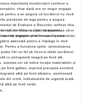
specții la locul de muncă pentru verificarea condițiilor periculoase și să prezinte planuri de instruire și informare a personalului.
te prin forma lor pătrată cu pictogramă albă pe fond verde.
re.
.