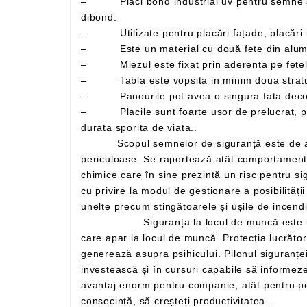
– Plăci bond industrial uv pentru semne si indicatoare – plăci sandwich aluminiu cunoscute si sub denumirile comerciale de alucobond, alubond si
dibond.
– Utilizate pentru placări fațade, placări in
– Miezul este fixat prin aderenta pe fetele 
– Tabla este vopsita in minim doua straturi,
– Panourile pot avea o singura fata decor 
– Placile sunt foarte usor de prelucrat, putand fi personalizate prin laminare, serigrafiere, tipar digital si lacuire, fiind usor de intretinut si avand o
durata sporita de viata..
Scopul semnelor de siguranță este de a atrage atenția lucrătorilor și de a oferi informații care trebuie respectate pentru a evita apariția unor condiții
periculoase. Se raportează atât comportamente care ar putea da naștere la o situație de urgență, cât și elemente fizice precum mașini sau substanțe
chimice care în sine prezintă un risc pentru siguranța lucrătorilor. Semnele ajută așadar la identificarea acestor elemente și, în același timp, oferă indicații
cu privire la modul de gestionare a posibilității episoadelor riscante. De asemenea, poate avertiza mai simplu asupra existenței unor căi de evacuare sau
Siguranța la locul de muncă este una dintre cele mai importante probleme din sector, mereu în evoluție constantă în funcție de noile nevoi
care apar la locul de muncă. Protecția lucrătorilor nu se mai concentrează exclusiv pe sănătatea fizică, ci și pe 
generează asupra psihicului. Pilonul siguranței este prevenirea: pornind de la acesta, este posibil să se reducă drastic riscurile, așa că e
investească și în cursuri capabile să informeze angajații despre cum să se elibereze din situații periculoase. Investiția în securitatea muncii reprezintă un
avantaj enorm pentru companie, atât pentru personal, cât și pentru rentabilitate: îndeplinirea sarcinilor într-un mediu sigur vă permite să lucrați senin și, în
consecință, să creșteți productivitatea..