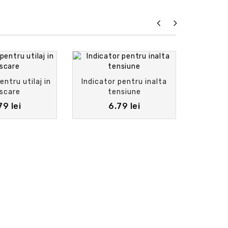
entru utilaj in
Indicator pentru inalta
scare
tensiune
79 lei
6.79 lei
Indicato