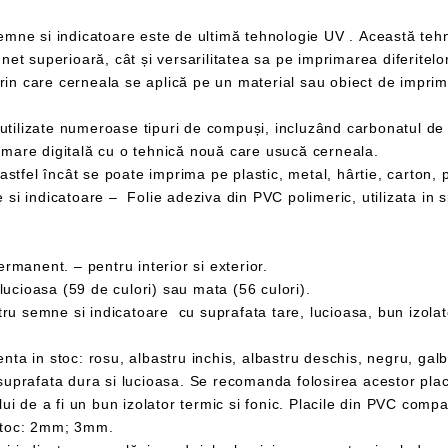
Pentru a acoperi toată suprafața printată sunt utilizate numeroase tipuri de compuși
mare digitală cu o tehnică nouă care usucă cerneala.
anent. – pentru interior si exterior.
cioasa (59 de culori) sau mata (56 culori).
toc: 2mm; 3mm.