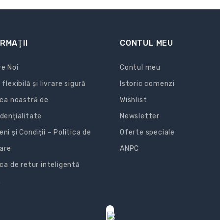
RMAŢII
CONTUL MEU
e Noi
Contul meu
 flexibilă și livrare sigură
Istoric comenzi
ica noastră de
Wishlist
dențialitate
Newsletter
ni și Condiții – Politica de
Oferte speciale
zare
ANPC
ica de retur inteligentă
R