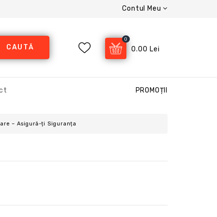
Contul Meu
0
CAUTĂ
0.00 Lei
ct
PROMOȚII
are – Asigură-ți Siguranța