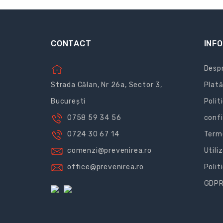
CONTACT
INFO
Despr
Strada Călan, Nr 26a, Sector 3,
Plată
București
Polit
0758 59 34 56
confi
0724 30 67 14
Terme
comenzi@prevenirea.ro
Utili
office@prevenirea.ro
Polit
GDP