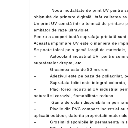
Noua modalitate de print UV pentru semne si indicatoare este de ultimă tehnologie UV . Această tehnică este mult mai performantă decât o tehnică
Un print UV constă într-o tehnică de printare prin care cerneala se aplică pe un material sau obiect de imprimat, care este apoi uscată instant de către un
emițător de raze ultraviolet.
Această imprimare UV este o manieră de impri
– Autocolant industrial UV pentru semne si indicatoare – Folie adeziva din PVC polimeric, utilizata in special la exterior, pentru decorarea
suprafetelor drepte, etc;
– Grosimea este de 90 microni.
– Adezivul este pe baza de poliacrilat, perm
– Suprafata foliei este integral colorata, lu
– Placi forex industrial UV industrial pentru semne si indicatoare cu suprafata tare, lucioasa, bun izolator termic si fonic, rezistenta mare la agenti
naturali si corozivi, flamabilitate redusa.
– Placile din PVC compact industrial au suprafata dura si lucioasa. Se recomanda folosirea acestor placi atat pentru aplicatii indoor, cat si pentru
– Grosimi disponibile in permanenta in s