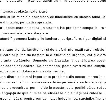
terioare, placări exterioare.
din tabla, pe toată suprafața.
 peste care se aplica un strat de lac protector compatibil cu
sau ambele fete colorate –
unelte precum stingătoarele și ușile de incendiu, pentru a fi folosite în caz de nevoie.
impactul pe care mediul de lucru îl
ste esențial să se