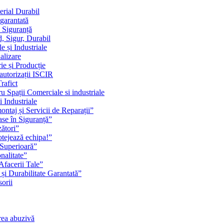
erial Durabil
 garantată
i Siguranță
, Sigur, Durabil
 și Industriale
alizare
ie și Producție
 autorizații ISCIR
rafict
u Spații Comerciale si industriale
i Industriale
ontaj și Servicii de Reparații”
se în Siguranță”
zători”
rotejează echipa!”
 Superioară”
nalitate”
Afacerii Tale”
 și Durabilitate Garantată”
orii
rea abuzivă