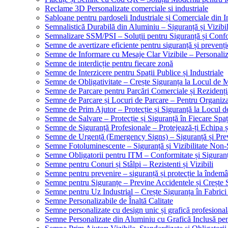
Reclame 3D Personalizate comerciale si industriale
Sabloane pentru pardoseli Industriale și Comerciale din In
Semnalistică Durabilă din Aluminiu – Siguranță și Vizibi
Semnalizare SSM/PSI – Soluții pentru Siguranță și Conf
Semne de avertizare eficiente pentru siguranță și prevenți
Semne de Informare cu Mesaje Clar Vizibile – Personaliz
Semne de interdicție pentru fiecare zonă
Semne de Interzicere pentru Spații Publice și Industriale
Semne de Obligativitate – Crește Siguranța la Locul de
Semne de Parcare pentru Parcări Comerciale și Rezidenți
Semne de Parcare și Locuri de Parcare – Pentru Organizare
Semne de Prim Ajutor – Protecție și Siguranță la Locul 
Semne de Salvare – Protecție și Siguranță în Fiecare Spaț
Semne de Siguranță Profesionale – Protejează-ți Echipa ș
Semne de Urgență (Emergency Signs) – Siguranță și Pre
Semne Fotoluminescente – Siguranță și Vizibilitate Non-
Semne Obligatorii pentru ITM – Conformitate și Siguran
Semne pentru Conuri și Stâlpi – Rezistenti și Vizibili
Semne pentru prevenire – siguranță și protecție la îndemâ
Semne pentru Siguranțe – Previne Accidentele și Crește 
Semne pentru Uz Industrial – Crește Siguranța în Fabrici
Semne Personalizabile de Înaltă Calitate
Semne personalizate cu design unic și grafică profesional
Semne Personalizate din Aluminiu cu Grafică Inclusă pent