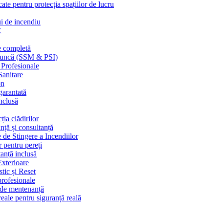
cate pentru protecția spațiilor de lucru
ui de incendiu
E
e completă
n muncă (SSM & PSI)
 Profesionale
Sanitare
on
garantată
nclusă
ția clădirilor
nță și consultanță
 de Stingere a Incendiilor
r pentru pereți
tanță inclusă
Exterioare
tic și Reset
 profesionale
e de mentenanță
eale pentru siguranță reală