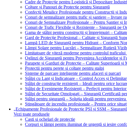
Cadre de Protecție pentru Logistică și Depozitare Industr
Colțare și Panouri de Protecție pentru Siguranță
Confecții Metalice Profesionale pentru Construcții și Indu
Conuri de semnalizare pentru trafic și șantiere – livrare r
Conuri de Semnalizare Profesionale – Pentru Șantier și In
Conuri de Trafic Flexibile și Rezistente – Siguranță pe 
Gama de stâlpi pentru construcții și împrejmuiri – Calitat
Gard de Protecție Profesional – Calitate și Siguranță Sup
Lampă LED de Siguranță pentru Hidrant – Conform No
Lămpi Solare pentru Lucrări – Semnalizare Rutieră Vizib
Limitatoare de viteză moderne pentru controlul traficului 
Oglinzi de Siguranță pentru Prevenirea Accidentelor și Fu
Parapete și Garduri de Protecție – Calitate Superioară și
Protectii pentru perete si coltare pentru stalpi
Sisteme de parcare inteligente pentru afaceri si parcari
Stâlpi cu Lanț și Indicatoare – Control Acces și Delimitar
Stâlpi de construcție rezistenți – Ideali pentru orice lucrar
Stâlpi de Evenimente Rezistenți – Perfecți pentru Interior 
Stâlpi de Securitate Omologați – Siguranță Certificată pe
Stâlpi pentru siguranță – Soluția ideală pentru prevenirea
Stingătoare de incendiu profesionale – Pentru orice situaț
„Echipamente Profesionale de Protecție PSI și SSM – Sigura
Vezi toate produsele
Casti si ochelari de protectie
Corpuri și lămpi pentru iluminat de urgență si iesire co