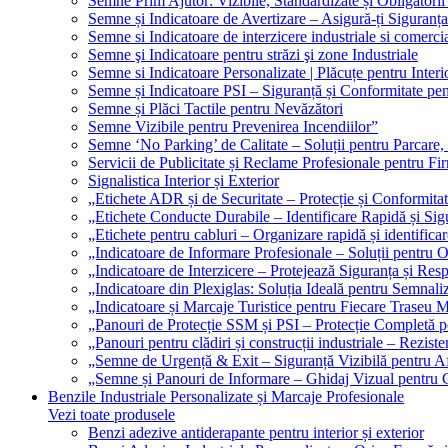
Semne Prim Ajutor: Vizibile, Standardizate și Obligatorii
Semne și Indicatoare de Avertizare – Asigură-ți Siguranța
Semne si Indicatoare de interzicere industriale si comerci
Semne şi Indicatoare pentru străzi şi zone Industriale
Semne si Indicatoare Personalizate | Plăcuțe pentru Interio
Semne și Indicatoare PSI – Siguranță și Conformitate pen
Semne și Plăci Tactile pentru Nevăzători
Semne Vizibile pentru Prevenirea Incendiilor”
Semne ‘No Parking’ de Calitate – Soluții pentru Parcare, 
Servicii de Publicitate și Reclame Profesionale pentru Fi
Signalistica Interior și Exterior
„Etichete ADR și de Securitate – Protecție și Conformita
„Etichete Conducte Durabile – Identificare Rapidă și Sigu
„Etichete pentru cabluri – Organizare rapidă și identificar
„Indicatoare de Informare Profesionale – Soluții pentru O
„Indicatoare de Interzicere – Protejează Siguranța și Res
„Indicatoare din Plexiglas: Soluția Ideală pentru Semnali
„Indicatoare și Marcaje Turistice pentru Fiecare Traseu 
„Panouri de Protecție SSM și PSI – Protecție Completă 
„Panouri pentru clădiri și construcții industriale – Reziste
„Semne de Urgență & Exit – Siguranță Vizibilă pentru A
„Semne și Panouri de Informare – Ghidaj Vizual pentru Cl
Benzile Industriale Personalizate și Marcaje Profesionale
Vezi toate produsele
Benzi adezive antiderapante pentru interior și exterior