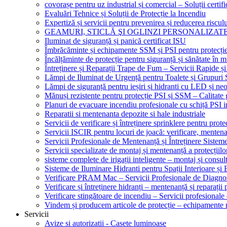
covorașe pentru uz industrial și comercial – Soluții certifi
Evaluări Tehnice și Soluții de Protecție la Incendiu
Expertiză și servicii pentru prevenirea și reducerea riscul
GEAMURI, STICLĂ ŞI OGLINZI PERSONALIZAT
Iluminat de siguranță și panică certificat ISU
Îmbrăcăminte și echipamente SSM și PSI pentru protecți
Încălțăminte de protecție pentru siguranță și sănătate î
Întreținere și Reparații Trape de Fum – Servicii Rapide și
Lămpi de Iluminat de Urgență pentru Toalete și Grupuri 
Lămpi de siguranță pentru ieșiri și hidranti cu LED și ne
Mănuși rezistente pentru protecție PSI și SSM – Calitate 
Planuri de evacuare incendiu profesionale cu schiță PSI i
Reparatii si mentenanta depozite si hale industriale
Servicii de verificare și întreținere sprinklere pentru protec
Servicii ISCIR pentru locuri de joacă: verificare, mentena
Servicii Profesionale de Mentenanță și Întreținere Sisteme
Servicii specializate de montaj și mentenanță a protecțiilo
sisteme complete de irigații inteligente – montaj și consul
Sisteme de Iluminare Hidranti pentru Spații Interioare și 
Verificare PRAM Mac – Servicii Profesionale de Diagnos
Verificare și întreținere hidranți – mentenanță și reparații
Verificare stingătoare de incendiu – Servicii profesional
Vindem și producem articole de protecție – echipamente r
Servicii
Avize si autorizatii - Casete luminoase