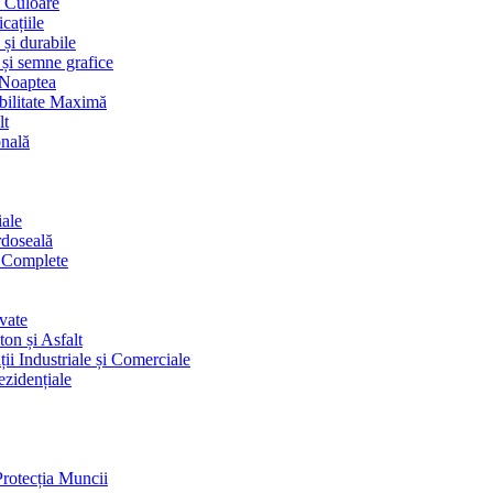
i Culoare
cațiile
 și durabile
 și semne grafice
 Noaptea
ibilitate Maximă
lt
onală
iale
rdoseală
i Complete
vate
on și Asfalt
ii Industriale și Comerciale
ezidențiale
Protecția Muncii