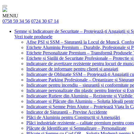
MENIU
0758 59 34 56
0724 30 67 14
Semne și Indicatoare de Securitate – Protejează-ți Angajații și 
Vezi toate produsele
Afișe PSI și SSM – Siguranță la Locul de Muncă, Confor
Etichete Aluminiu Premium – Durabile, Profesionale și P
Etichete Personalizate Premium – Transformă Produsele T
Etichete și Sigilii de Securitate Profesionale – Protecție ș
indicatoare de avertizare rezistente pentru locuri de munc
Indicatoare de informare pentru clienți și angajați
Indicatoare de Obligație SSM – Protejează-ți Angajații 
Indicatoare Parking Profesionale – Organizare și Siguranț
Indicatoare pentru incendiu – siguranță și conformitate pe
Indicatoare personalizate din plastic pentru Interior și Ext
Indicatoare Rutiere din Aluminiu – Rezistente și Vizibile 
Indicatoare și Plăcuțe din Aluminiu – Soluția Ideală pent
Indicatoare și Semne Prim Ajutor – Protejează Viața în 
Indicator de Siguranță – Previne Accidente
Plăci de Aluminiu pentru Construcții și Amenajări
Plăci industriale rezistente – calitate premium pentru const
Plăcuțe de Identificare și Semnalizare – Personalizate
Plăcuțe și Semne cu Cod QR – Soluția Modernă pentru Ide