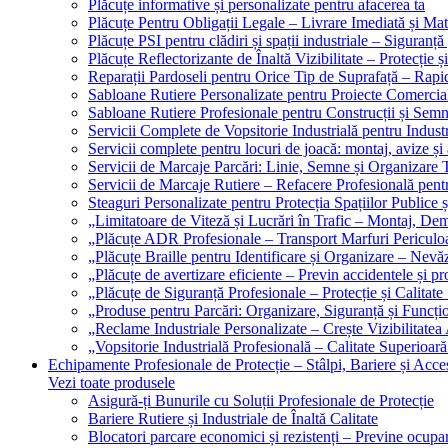
Plăcuțe informative și personalizate pentru afacerea ta
Plăcuțe Pentru Obligații Legale – Livrare Imediată și Mat
Plăcuțe PSI pentru clădiri și spații industriale – Siguranță
Plăcuțe Reflectorizante de Înaltă Vizibilitate – Protecție ș
Reparații Pardoseli pentru Orice Tip de Suprafață – Rapid
Sabloane Rutiere Personalizate pentru Proiecte Comerciale
Sabloane Rutiere Profesionale pentru Construcții și Semn
Servicii Complete de Vopsitorie Industrială pentru Industr
Servicii complete pentru locuri de joacă: montaj, avize și
Servicii de Marcaje Parcări: Linie, Semne și Organizare T
Servicii de Marcaje Rutiere – Refacere Profesională pentr
Steaguri Personalizate pentru Protecția Spațiilor Publice ș
„Limitatoare de Viteză și Lucrări în Trafic – Montaj, Dem
„Plăcuțe ADR Profesionale – Transport Marfuri Periculoa
„Plăcuțe Braille pentru Identificare și Organizare – Nevă
„Plăcuțe de avertizare eficiente – Previn accidentele și p
„Plăcuțe de Siguranță Profesionale – Protecție și Calitate
„Produse pentru Parcări: Organizare, Siguranță și Funcțio
„Reclame Industriale Personalizate – Crește Vizibilitatea 
„Vopsitorie Industrială Profesională – Calitate Superioară
Echipamente Profesionale de Protecție – Stâlpi, Bariere și Acces
Vezi toate produsele
Asigură-ți Bunurile cu Soluții Profesionale de Protecție
Bariere Rutiere și Industriale de Înaltă Calitate
Blocatori parcare economici și rezistenți – Previne ocupa