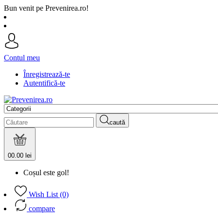
Bun venit pe Prevenirea.ro!
Contul meu
Înregistrează-te
Autentifică-te
caută
0
0.00 lei
Coșul este gol!
Wish List (0)
compare