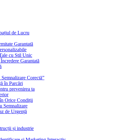
Spațiul de Lucru
mitate Garantată
ersonalizabile
ale cu Stil Unic
i Încredere Garantată
ă
cu Semnalizare Corectă”
ă în Parcări
ntru prevenirea ta
erior
în Orice Condiții
ru Semnalizare
Caz de Urgență
rucții și industrie
ntificare și Marketing Interactiv