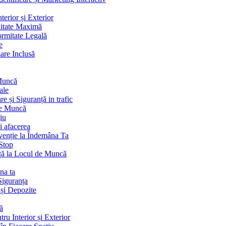
terior și Exterior
litate Maximă
ormitate Legală
e
are Inclusă
 Muncă
ale
 și Siguranță in trafic
de Muncă
iu
i afacerea
venție la Îndemâna Ta
Stop
ță la Locul de Muncă
na ta
Siguranța
 și Depozite
ă
ru Interior și Exterior