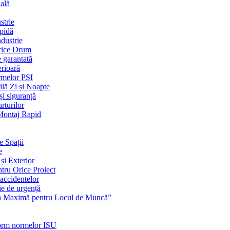
ială
strie
apidă
dustrie
Orice Drum
e garantată
erioară
rmelor PSI
ilă Zi și Noapte
și siguranță
rturilor
 Montaj Rapid
e Spații
e
și Exterior
ntru Orice Proiect
 accidentelor
ie de urgență
nță Maximă pentru Locul de Muncă”
nform normelor ISU