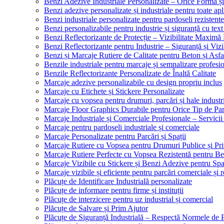
Benzi Adezive Industriale Personalizate – Orice Formă ș
Benzi adezive personalizate și industriale pentru toate apli
Benzi industriale personalizate pentru pardoseli rezistente
Benzi personalizabile pentru industrie și siguranță cu text
Benzi Reflectorizante de Protecție – Vizibilitate Maximă
Benzi Reflectorizante pentru Industrie – Siguranță și Viz
Benzi și Marcaje Rutiere de Calitate pentru Beton și Asfa
Benzile industriale pentru marcaje și semnalizare profesi
Benzile Reflectorizante Personalizate de Înaltă Calitate
Marcaje adezive personalizabile cu design propriu inclus
Marcaje cu Etichete și Stickere Personalizate
Marcaje cu vopsea pentru drumuri, parcări și hale industr
Marcaje Floor Graphics Durabile pentru Orice Tip de Pa
Marcaje Industriale și Comerciale Profesionale – Servici
Marcaje pentru pardoseli industriale și comerciale
Marcaje Personalizate pentru Parcări și Spații
Marcaje Rutiere cu Vopsea pentru Drumuri Publice și Pri
Marcaje Rutiere Perfecte cu Vopsea Rezistentă pentru Bet
Marcaje Vizibile cu Stickere și Benzi Adezive pentru Spaț
Marcaje vizibile și eficiente pentru parcări comerciale și r
Plăcuțe de Identificare Industrială personalizate
Plăcuțe de informare pentru firme și instituții
Plăcuțe de interzicere pentru uz industrial și comercial
Plăcuțe de Salvare și Prim Ajutor
Plăcuțe de Siguranță Industrială – Respectă Normele de 