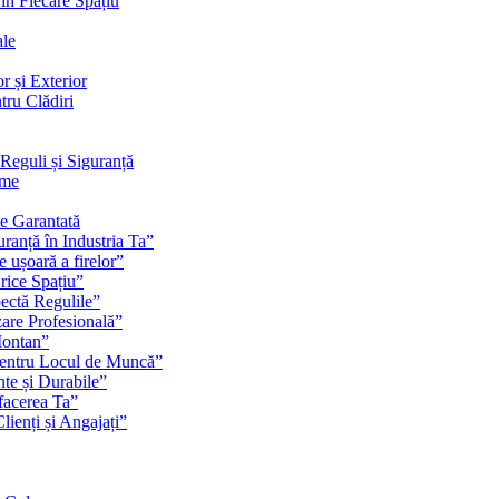
 în Fiecare Spațiu
ale
r și Exterior
tru Clădiri
Reguli și Siguranță
rme
te Garantată
ranță în Industria Ta”
e ușoară a firelor”
rice Spațiu”
pectă Regulile”
zare Profesională”
Montan”
pentru Locul de Muncă”
nte și Durabile”
facerea Ta”
ienți și Angajați”