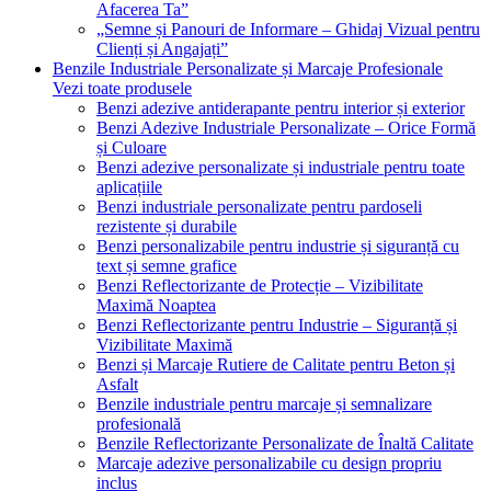
Afacerea Ta”
„Semne și Panouri de Informare – Ghidaj Vizual pentru
Clienți și Angajați”
Benzile Industriale Personalizate și Marcaje Profesionale
Vezi toate produsele
Benzi adezive antiderapante pentru interior și exterior
Benzi Adezive Industriale Personalizate – Orice Formă
și Culoare
Benzi adezive personalizate și industriale pentru toate
aplicațiile
Benzi industriale personalizate pentru pardoseli
rezistente și durabile
Benzi personalizabile pentru industrie și siguranță cu
text și semne grafice
Benzi Reflectorizante de Protecție – Vizibilitate
Maximă Noaptea
Benzi Reflectorizante pentru Industrie – Siguranță și
Vizibilitate Maximă
Benzi și Marcaje Rutiere de Calitate pentru Beton și
Asfalt
Benzile industriale pentru marcaje și semnalizare
profesională
Benzile Reflectorizante Personalizate de Înaltă Calitate
Marcaje adezive personalizabile cu design propriu
inclus