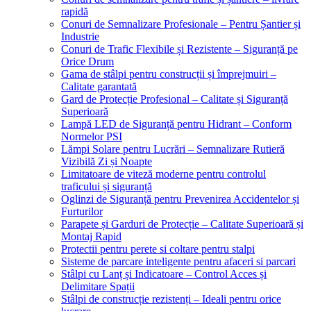
rapidă
Conuri de Semnalizare Profesionale – Pentru Șantier și
Industrie
Conuri de Trafic Flexibile și Rezistente – Siguranță pe
Orice Drum
Gama de stâlpi pentru construcții și împrejmuiri –
Calitate garantată
Gard de Protecție Profesional – Calitate și Siguranță
Superioară
Lampă LED de Siguranță pentru Hidrant – Conform
Normelor PSI
Lămpi Solare pentru Lucrări – Semnalizare Rutieră
Vizibilă Zi și Noapte
Limitatoare de viteză moderne pentru controlul
traficului și siguranță
Oglinzi de Siguranță pentru Prevenirea Accidentelor și
Furturilor
Parapete și Garduri de Protecție – Calitate Superioară și
Montaj Rapid
Protectii pentru perete si coltare pentru stalpi
Sisteme de parcare inteligente pentru afaceri si parcari
Stâlpi cu Lanț și Indicatoare – Control Acces și
Delimitare Spații
Stâlpi de construcție rezistenți – Ideali pentru orice