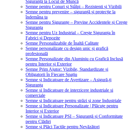
Siguranță la Locul de Muncă
Semne pentru Conuri și Stâlpi – Rezistenti și Vizibili
Semne pentru prevenire – siguranță și protecție la
îndemâna ta
Semne pentru Siguranțe – Previne Accidentele și Crește
Siguranța
Semne pentru Uz Industrial – Crește Siguranța în
Fabrici și Depozite
Semne Personalizabile de Înaltă Calitate
Semne personalizate cu design unic și grafică
profesională
Semne Personalizate din Aluminiu cu Grafică Inclusă
pentru Interior și Exterior
Semne Prim Ajutor: Vizibile, Standardizate și
Obligatorii în Fiecare Spațiu
Semne și Indicatoare de Avertizare – Asigură-ți
Siguranța
Semne si Indicatoare de interzicere industriale si
comerciale
Semne şi Indicatoare pentru străzi şi zone Industriale
Semne si Indicatoare Personalizate | Plăcuțe pentru
Interior și Exterior
Semne și Indicatoare PSI – Siguranță și Conformitate
pentru Clădiri
Semne și Plăci Tactile pentru Nevăzători