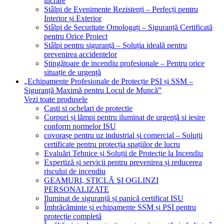
lucrare
Stâlpi de Evenimente Rezistenți – Perfecți pentru
Interior și Exterior
Stâlpi de Securitate Omologați – Siguranță Certificată
pentru Orice Proiect
Stâlpi pentru siguranță – Soluția ideală pentru
prevenirea accidentelor
Stingătoare de incendiu profesionale – Pentru orice
situație de urgență
„Echipamente Profesionale de Protecție PSI și SSM –
Siguranță Maximă pentru Locul de Muncă”
Vezi toate produsele
Casti si ochelari de protectie
Corpuri și lămpi pentru iluminat de urgență si iesire
conform normelor ISU
covorașe pentru uz industrial și comercial – Soluții
certificate pentru protecția spațiilor de lucru
Evaluări Tehnice și Soluții de Protecție la Incendiu
Expertiză și servicii pentru prevenirea și reducerea
riscului de incendiu
GEAMURI, STICLĂ ŞI OGLINZI
PERSONALIZATE
Iluminat de siguranță și panică certificat ISU
Îmbrăcăminte și echipamente SSM și PSI pentru
protecție completă