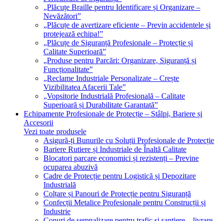
„Plăcuțe Braille pentru Identificare și Organizare –
Nevăzători”
„Plăcuțe de avertizare eficiente – Previn accidentele și
protejează echipa!”
„Plăcuțe de Siguranță Profesionale – Protecție și
Calitate Superioară”
„Produse pentru Parcări: Organizare, Siguranță și
Funcționalitate”
„Reclame Industriale Personalizate – Crește
Vizibilitatea Afacerii Tale”
„Vopsitorie Industrială Profesională – Calitate
Superioară și Durabilitate Garantată”
Echipamente Profesionale de Protecție – Stâlpi, Bariere și
Accesorii
Vezi toate produsele
Asigură-ți Bunurile cu Soluții Profesionale de Protecție
Bariere Rutiere și Industriale de Înaltă Calitate
Blocatori parcare economici și rezistenți – Previne
ocuparea abuzivă
Cadre de Protecție pentru Logistică și Depozitare
Industrială
Colțare și Panouri de Protecție pentru Siguranță
Confecții Metalice Profesionale pentru Construcții și
Industrie
Conuri de semnalizare pentru trafic și șantiere – livrare