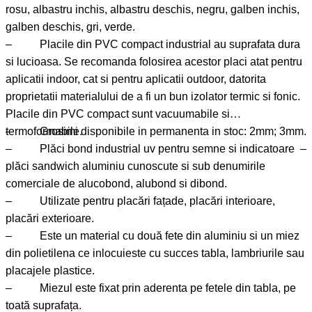
rosu, albastru inchis, albastru deschis, negru, galben inchis,
galben deschis, gri, verde.
– Placile din PVC compact industrial au suprafata dura
si lucioasa. Se recomanda folosirea acestor placi atat pentru
aplicatii indoor, cat si pentru aplicatii outdoor, datorita
proprietatii materialului de a fi un bun izolator termic si fonic.
Placile din PVC compact sunt vacuumabile si
termoformabile.
– Grosimi disponibile in permanenta in stoc: 2mm; 3mm.
– Plăci bond industrial uv pentru semne si indicatoare –
plăci sandwich aluminiu cunoscute si sub denumirile
comerciale de alucobond, alubond si dibond.
– Utilizate pentru placări fațade, placări interioare,
placări exterioare.
– Este un material cu două fete din aluminiu si un miez
din polietilena ce inlocuieste cu succes tabla, lambriurile sau
placajele plastice.
– Miezul este fixat prin aderenta pe fetele din tabla, pe
toată suprafața.