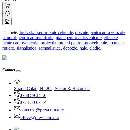
Etichete:
Indicator pentru autovehicule
,
placute pentru autovehicule
,
panouri pentru autovehicule
,
placi pentru autovehicule
,
etichete
pentru autovehicule
,
protectia muncii pentru autovehicule
,
marcaje
rutiere
,
signalistica
,
semnalistica
,
depozie
,
hale
,
cladie
,
Contact
Strada Călan, Nr 26a, Sector 3, București
0758 59 34 56
0724 30 67 14
comenzi@prevenirea.ro
office@prevenirea.ro