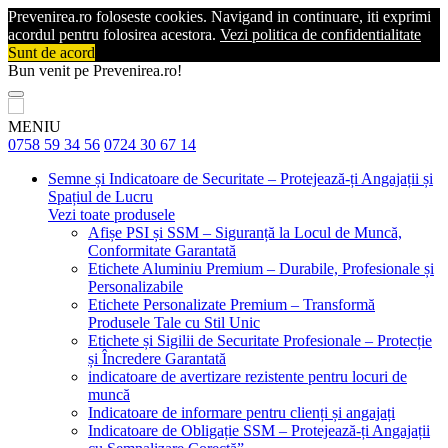
Prevenirea.ro foloseste cookies. Navigand in continuare, iti exprimi
acordul pentru folosirea acestora.
Vezi politica de confidentialitate
Sunt de acord
Bun venit pe Prevenirea.ro!
MENIU
0758 59 34 56
0724 30 67 14
Semne și Indicatoare de Securitate – Protejează-ți Angajații și
Spațiul de Lucru
Vezi toate produsele
Afișe PSI și SSM – Siguranță la Locul de Muncă,
Conformitate Garantată
Etichete Aluminiu Premium – Durabile, Profesionale și
Personalizabile
Etichete Personalizate Premium – Transformă
Produsele Tale cu Stil Unic
Etichete și Sigilii de Securitate Profesionale – Protecție
și Încredere Garantată
indicatoare de avertizare rezistente pentru locuri de
muncă
Indicatoare de informare pentru clienți și angajați
Indicatoare de Obligație SSM – Protejează-ți Angajații