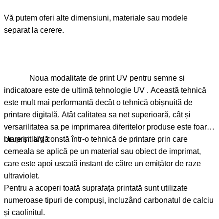
Vă putem oferi alte dimensiuni, materiale sau modele
separat la cerere.
Noua modalitate de print UV pentru semne si
indicatoare este de ultimă tehnologie UV . Această tehnică
este mult mai performantă decât o tehnică obișnuită de
printare digitală. Atât calitatea sa net superioară, cât și
versarilitatea sa pe imprimarea diferitelor produse este foarte
mare și largă
Un print UV constă într-o tehnică de printare prin care
cerneala se aplică pe un material sau obiect de imprimat,
care este apoi uscată instant de către un emițător de raze
ultraviolet.
Pentru a acoperi toată suprafața printată sunt utilizate
numeroase tipuri de compuși, incluzând carbonatul de calciu
și caolinitul.