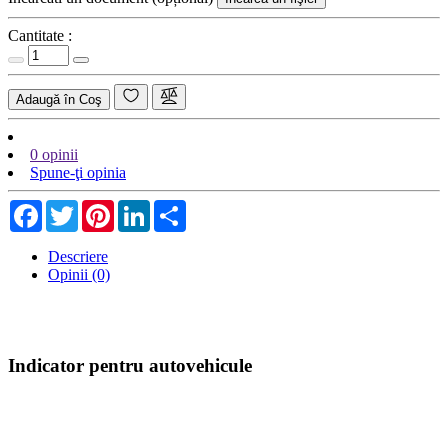
Cantitate :
Adaugă în Coş
0 opinii
Spune-ţi opinia
Facebook
Twitter
Pinterest
LinkedIn
Share
Descriere
Opinii (0)
Indicator pentru autovehicule