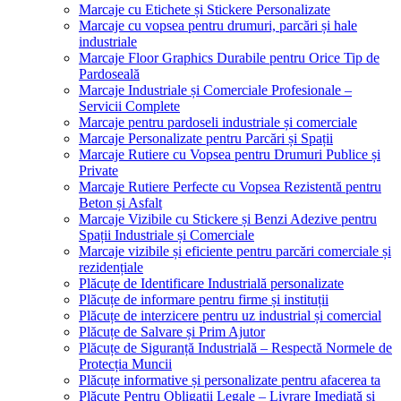
Marcaje cu Etichete și Stickere Personalizate
Marcaje cu vopsea pentru drumuri, parcări și hale
industriale
Marcaje Floor Graphics Durabile pentru Orice Tip de
Pardoseală
Marcaje Industriale și Comerciale Profesionale –
Servicii Complete
Marcaje pentru pardoseli industriale și comerciale
Marcaje Personalizate pentru Parcări și Spații
Marcaje Rutiere cu Vopsea pentru Drumuri Publice și
Private
Marcaje Rutiere Perfecte cu Vopsea Rezistentă pentru
Beton și Asfalt
Marcaje Vizibile cu Stickere și Benzi Adezive pentru
Spații Industriale și Comerciale
Marcaje vizibile și eficiente pentru parcări comerciale și
rezidențiale
Plăcuțe de Identificare Industrială personalizate
Plăcuțe de informare pentru firme și instituții
Plăcuțe de interzicere pentru uz industrial și comercial
Plăcuțe de Salvare și Prim Ajutor
Plăcuțe de Siguranță Industrială – Respectă Normele de
Protecția Muncii
Plăcuțe informative și personalizate pentru afacerea ta
Plăcuțe Pentru Obligații Legale – Livrare Imediată și