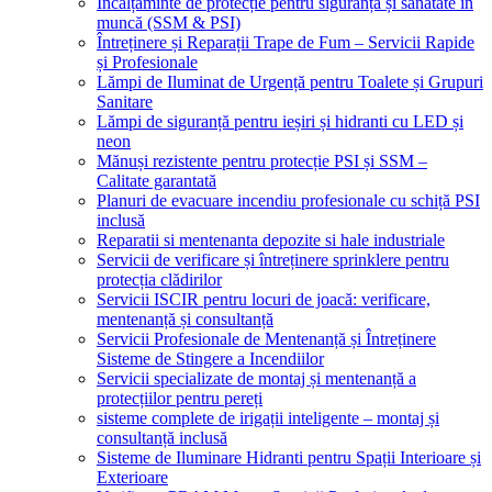
Încălțăminte de protecție pentru siguranță și sănătate în
muncă (SSM & PSI)
Întreținere și Reparații Trape de Fum – Servicii Rapide
și Profesionale
Lămpi de Iluminat de Urgență pentru Toalete și Grupuri
Sanitare
Lămpi de siguranță pentru ieșiri și hidranti cu LED și
neon
Mănuși rezistente pentru protecție PSI și SSM –
Calitate garantată
Planuri de evacuare incendiu profesionale cu schiță PSI
inclusă
Reparatii si mentenanta depozite si hale industriale
Servicii de verificare și întreținere sprinklere pentru
protecția clădirilor
Servicii ISCIR pentru locuri de joacă: verificare,
mentenanță și consultanță
Servicii Profesionale de Mentenanță și Întreținere
Sisteme de Stingere a Incendiilor
Servicii specializate de montaj și mentenanță a
protecțiilor pentru pereți
sisteme complete de irigații inteligente – montaj și
consultanță inclusă
Sisteme de Iluminare Hidranti pentru Spații Interioare și
Exterioare