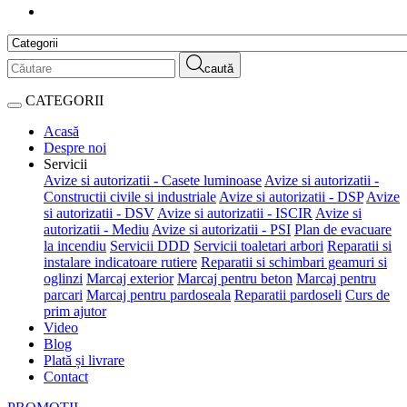
caută
CATEGORII
Acasă
Despre noi
Servicii
Avize si autorizatii - Casete luminoase
Avize si autorizatii -
Constructii civile si industriale
Avize si autorizatii - DSP
Avize
si autorizatii - DSV
Avize si autorizatii - ISCIR
Avize si
autorizatii - Mediu
Avize si autorizatii - PSI
Plan de evacuare
la incendiu
Servicii DDD
Servicii toaletari arbori
Reparatii si
instalare indicatoare rutiere
Reparatii si schimbari geamuri si
oglinzi
Marcaj exterior
Marcaj pentru beton
Marcaj pentru
parcari
Marcaj pentru pardoseala
Reparatii pardoseli
Curs de
prim ajutor
Video
Blog
Plată și livrare
Contact