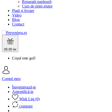
Reparatii pardoseli
Curs de prim ajutor
Plată și livrare
Video
Blog
Contact
0
0.00 lei
Coșul este gol!
Contul meu
Înregistrează-te
Autentifică-te
Wish List (0)
compare