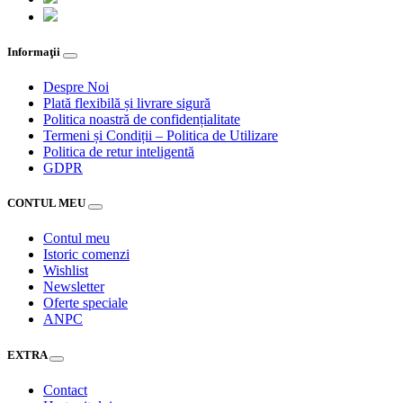
Informaţii
Despre Noi
Plată flexibilă și livrare sigură
Politica noastră de confidențialitate
Termeni și Condiții – Politica de Utilizare
Politica de retur inteligentă
GDPR
CONTUL MEU
Contul meu
Istoric comenzi
Wishlist
Newsletter
Oferte speciale
ANPC
EXTRA
Contact