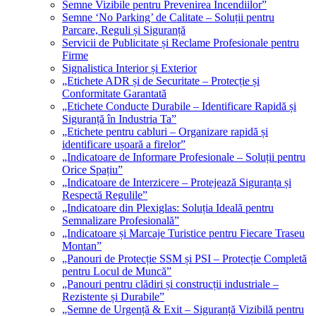
Semne Vizibile pentru Prevenirea Incendiilor”
Semne ‘No Parking’ de Calitate – Soluții pentru
Parcare, Reguli și Siguranță
Servicii de Publicitate și Reclame Profesionale pentru
Firme
Signalistica Interior și Exterior
„Etichete ADR și de Securitate – Protecție și
Conformitate Garantată
„Etichete Conducte Durabile – Identificare Rapidă și
Siguranță în Industria Ta”
„Etichete pentru cabluri – Organizare rapidă și
identificare ușoară a firelor”
„Indicatoare de Informare Profesionale – Soluții pentru
Orice Spațiu”
„Indicatoare de Interzicere – Protejează Siguranța și
Respectă Regulile”
„Indicatoare din Plexiglas: Soluția Ideală pentru
Semnalizare Profesională”
„Indicatoare și Marcaje Turistice pentru Fiecare Traseu
Montan”
„Panouri de Protecție SSM și PSI – Protecție Completă
pentru Locul de Muncă”
„Panouri pentru clădiri și construcții industriale –
Rezistente și Durabile”
„Semne de Urgență & Exit – Siguranță Vizibilă pentru