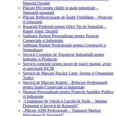
Material Durabil
Plăcuțe PSI pentru clădiri și spații industriale –
Siguranță garantată
Plăcuțe Reflectorizante de Înaltă Vizibilitate – Protecție
și Siguranță
Reparații Pardoseli pentru Orice Tip de Suprafață –
Rapid, Sigur, Durabil
Sabloane Rutiere Personalizate pentru Proiecte
Comerciale și Industriale
Sabloane Rutiere Profesionale pentru Construcții și
Semnalizare
Servicii Complete de Vopsitorie Industrială pentru
Industrie și Producție
Servicii complete pentru locuri de joacă: montaj, avize
și autorizații ISCIR
Servicii de Marcaje Parcări: Linie, Semne și Organizare
Trafict
Servicii de Marcaje Rutiere – Refacere Profesională
pentru Spații Comerciale si industriale
Steaguri Personalizate pentru Protecția Spațiilor Publice
și Industriale
„Limitatoare de Viteză și Lucrări în Trafic – Montaj,
Demontaj și Servicii de Reparații”
„Plăcuțe ADR Profesionale – Transport Marfuri
Periculoase în Siguranță”