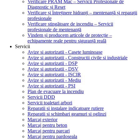
Verificare PRAM Mac – Servicii Profesionale de
Diagnostic și Reset
Verificare și întreținere hidranți – mentenanță și reparații
profesionale
Verificare stingătoare de incendiu – Servicii
profesionale de mentenanță
Vindem și producem articole de protecție –
echipamente reale pentru siguranță reală
Servicii
Avize si autorizatii - Casete luminoase
Avize si autorizatii - Constructii civile si industriale
Avize si autorizatii - DSP
Avize si autorizatii - DSV
Avize si autorizatii - ISCIR
Avize si autorizatii - Mediu
Avize si autorizatii - PSI
Plan de evacuare la incendiu
Servicii DDD
Servicii toaletari arbori
Reparatii si instalare indicatoare rutiere
Reparatii si schimbari geamuri si oglinzi
Marcaj exterior
Marcaj pentru beton
Marcaj pentru parcari
Marcaj pentru pardoseala