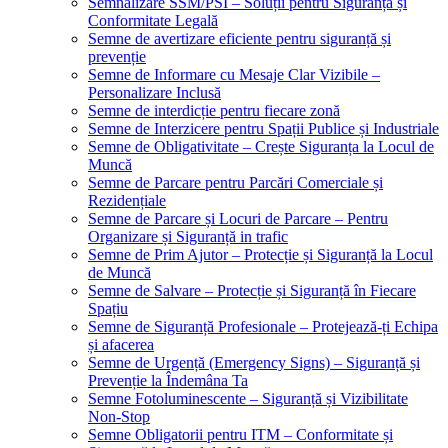
Semnalizare SSM/PSI – Soluții pentru Siguranță și
Conformitate Legală
Semne de avertizare eficiente pentru siguranță și
prevenție
Semne de Informare cu Mesaje Clar Vizibile –
Personalizare Inclusă
Semne de interdicție pentru fiecare zonă
Semne de Interzicere pentru Spații Publice și Industriale
Semne de Obligativitate – Crește Siguranța la Locul de
Muncă
Semne de Parcare pentru Parcări Comerciale și
Rezidențiale
Semne de Parcare și Locuri de Parcare – Pentru
Organizare și Siguranță in trafic
Semne de Prim Ajutor – Protecție și Siguranță la Locul
de Muncă
Semne de Salvare – Protecție și Siguranță în Fiecare
Spațiu
Semne de Siguranță Profesionale – Protejează-ți Echipa
și afacerea
Semne de Urgență (Emergency Signs) – Siguranță și
Prevenție la Îndemâna Ta
Semne Fotoluminescente – Siguranță și Vizibilitate
Non-Stop
Semne Obligatorii pentru ITM – Conformitate și