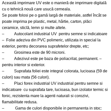
Această imprimare UV este o manieră de imprimare digitală
cu o tehnică nouă care usucă cerneala.
Se poate folosi pe o gamă largă de materiale, astfel încât se
poate imprima pe plastic, metal, hârtie, carton, plăci
ceramice, sticlă, lemn și multe altele.
– Autocolant industrial UV pentru semne si indicatoare
– Folie adeziva din PVC polimeric, utilizata in special la
exterior, pentru decorarea suprafetelor drepte, etc;
– Grosimea este de 90 microni.
– Adezivul este pe baza de poliacrilat, permanent. –
pentru interior si exterior.
– Suprafata foliei este integral colorata, lucioasa (59 de
culori) sau mata (56 culori).
– Placi forex industrial UV industrial pentru semne si
indicatoare cu suprafata tare, lucioasa, bun izolator termic si
fonic, rezistenta mare la agenti naturali si corozivi,
flamabilitate redusa.
– Gama de culori disponibile in permanenta in stoc: