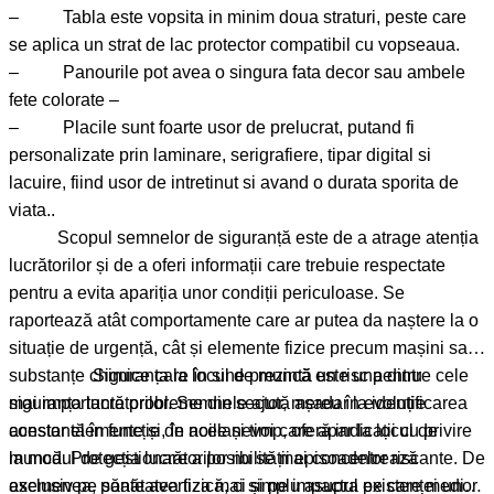
– Tabla este vopsita in minim doua straturi, peste care
se aplica un strat de lac protector compatibil cu vopseaua.
– Panourile pot avea o singura fata decor sau ambele
fete colorate –
– Placile sunt foarte usor de prelucrat, putand fi
personalizate prin laminare, serigrafiere, tipar digital si
lacuire, fiind usor de intretinut si avand o durata sporita de
viata..
Scopul semnelor de siguranță este de a atrage atenția
lucrătorilor și de a oferi informații care trebuie respectate
pentru a evita apariția unor condiții periculoase. Se
raportează atât comportamente care ar putea da naștere la o
situație de urgență, cât și elemente fizice precum mașini sau
substanțe chimice care în sine prezintă un risc pentru
Siguranța la locul de muncă este una dintre cele
siguranța lucrătorilor. Semnele ajută așadar la identificarea
mai importante probleme din sector, mereu în evoluție
acestor elemente și, în același timp, oferă indicații cu privire
constantă în funcție de noile nevoi care apar la locul de
la modul de gestionare a posibilității episoadelor riscante. De
muncă. Protecția lucrătorilor nu se mai concentrează
asemenea, poate avertiza mai simplu asupra existenței unor
exclusiv pe sănătatea fizică, ci și pe impactul pe care mediul