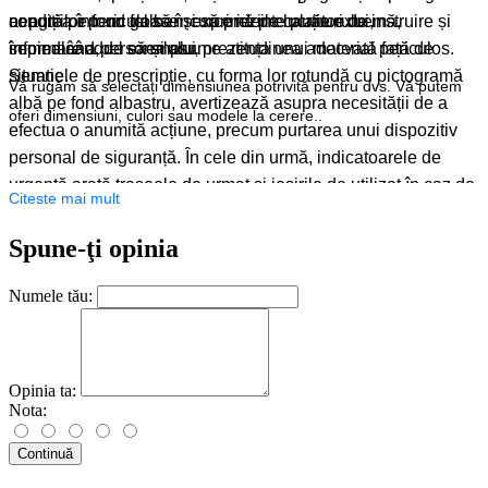
condițiilor periculoase și să prezinte planuri de instruire și
ar putea într-un fel să încurce ideile lucrătorului,
neagră pe fond galben, exprimă precauție extremă,
informare a personalului.
împiedicându-l să-și asume atitudinea adecvată față de
semnalând, de exemplu, prezența unui material periculos.
situație.
Semnele de prescripție, cu forma lor rotundă cu pictogramă
Vă rugăm să selectați dimensiunea potrivită pentru dvs. Vă putem
albă pe fond albastru, avertizează asupra necesității de a
oferi dimensiuni, culori sau modele la cerere.
.
efectua o anumită acțiune, precum purtarea unui dispozitiv
personal de siguranță. În cele din urmă, indicatoarele de
urgență arată traseele de urmat și ieșirile de utilizat în caz de
Citeste mai mult
pericol și sunt recunoscute prin forma lor pătrată cu
pictogramă albă pe fond verde.
Spune-ţi opinia
Numele tău:
Opinia ta:
Nota:
Continuă