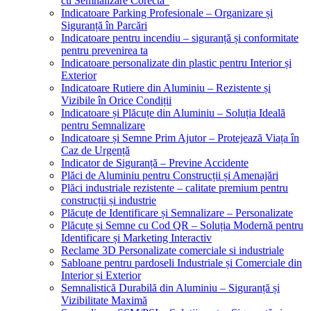
cu Semnalizare Corectă”
Indicatoare Parking Profesionale – Organizare și
Siguranță în Parcări
Indicatoare pentru incendiu – siguranță și conformitate
pentru prevenirea ta
Indicatoare personalizate din plastic pentru Interior și
Exterior
Indicatoare Rutiere din Aluminiu – Rezistente și
Vizibile în Orice Condiții
Indicatoare și Plăcuțe din Aluminiu – Soluția Ideală
pentru Semnalizare
Indicatoare și Semne Prim Ajutor – Protejează Viața în
Caz de Urgență
Indicator de Siguranță – Previne Accidente
Plăci de Aluminiu pentru Construcții și Amenajări
Plăci industriale rezistente – calitate premium pentru
construcții și industrie
Plăcuțe de Identificare și Semnalizare – Personalizate
Plăcuțe și Semne cu Cod QR – Soluția Modernă pentru
Identificare și Marketing Interactiv
Reclame 3D Personalizate comerciale si industriale
Sabloane pentru pardoseli Industriale și Comerciale din
Interior și Exterior
Semnalistică Durabilă din Aluminiu – Siguranță și
Vizibilitate Maximă