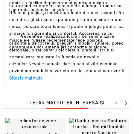
pentru a facilita deplasarea și pentru a asigura
tuturor indicatoarelor instalate de-a lungul drumurilor.
siguranța pietonilor și șoferilor..
Reunind poliția și indicatoarele de direcție, scopul său
este de a ghida șoferii pe drum prin transmiterea unui
mesaj pe care toată lumea îl poate înțelege pentru a-
și asigura siguranța și confortul. Asocierea sa cu
Prevenirea realizează lucrări de semnalizare
marcajele rutiere reglementate face posibilă
orizontală de tot felul, precum simboluri rutiere, poteci
garantarea unor amenajări conforme și sigure.
pietonale, piste pentru biciclete și pietoni, scris și
semnalizare realizate în funcție de nevoile
clienților.Nevoile actuale duc la actualizări continue
privind materialele și varietatea de produse care vor fi
utilizate pentru a crea noi tipuri de intervenții potrivite
Citeste mai mult
atât pentru administrațiile publice, cât și pentru clienții
privați
www.prevenirea.ro
De la
instalarea unui simplu semn de poliție până la
TE-AR MAI PUTEA INTERESA ȘI
instalarea unui portal de autostradă, echipele noastre
sunt formate din instalatori competenți și calificați
pentru toate tipurile de lucrări. Ca parte a certificării
noastre ISO 9001, serviciile noastre de instalare de
semnalizare verticală sunt guvernate de proceduri de