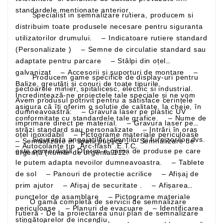
standardele mentionate anterior,
Specialist in semnalizare rutiera, producem si
distribuim toate produsele necesare pentru siguranta
utilizatorilor drumului. – Indicatoare rutiere standard
(Personalizate ) – Semne de circulatie standard sau
adaptate pentru parcare – Stâlpi din oțel
galvanizat – Accesorii și suporturi de montare –
Producem game specifice de display-uri pentru
Balize, greutăți și conuri de toate tipurile.
sectoarele minier, spitalicesc, electric si industrial.
Încredințează-ne proiectele tale speciale și ne vom
Avem produsul potrivit pentru a satisface cerințele
asigura că îți oferim o soluție de calitate, la cheie, în
dumneavoastră: – Gravura laser pe plastic UV
conformitate cu standardele tale grafice. – Nume de
imprimare direct pe material. – Gravura laser pe
străzi standard sau personalizate – Intrări în oraș
oțel inoxidabil – Pictograme materiale periculoase
Siguranța angajaților, clienților și furnizorilor dvs.
– Semnalizare in spatii publice – Semnalizare de
– Autocolante tip „Arc-flash”.E.T.C.
este primordială. Oferim o gama de produse pe care
urgență (număr de urgenta 112.
le putem adapta nevoilor dumneavoastra. – Tablete
de sol – Panouri de protectie acrilice – Afișaj de
prim ajutor – Afișaj de securitate . – Afișarea
punctelor de asamblare – Pictograme materiale
O gamă completă de servicii de semnalizare
periculoase – Planuri de evacuare – Identificarea
rutieră - De la proiectarea unui plan de semnalizare
stingătoarelor de incendiu,