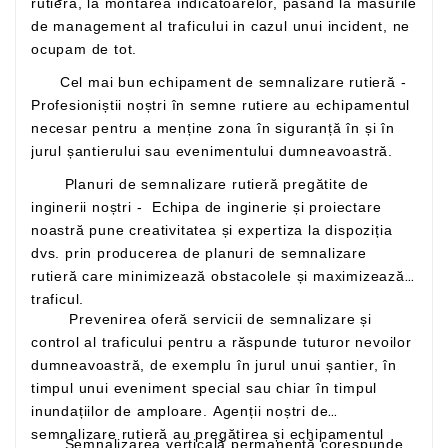
rutiera, la montarea indicatoarelor, pasand la masurile
de management al traficului in cazul unui incident, ne
ocupam de tot.
Cel mai bun echipament de semnalizare rutieră -
Profesioniștii noștri în semne rutiere au echipamentul
necesar pentru a menține zona în siguranță în și în
jurul șantierului sau evenimentului dumneavoastră.
Planuri de semnalizare rutieră pregătite de
inginerii noștri - Echipa de inginerie și proiectare
noastră pune creativitatea și expertiza la dispoziția
dvs. prin producerea de planuri de semnalizare
rutieră care minimizează obstacolele și maximizează
traficul.
Prevenirea oferă servicii de semnalizare și
control al traficului pentru a răspunde tuturor nevoilor
dumneavoastră, de exemplu în jurul unui șantier, în
timpul unui eveniment special sau chiar în timpul
inundațiilor de amploare. Agenții noștri de
semnalizare rutieră au pregătirea și echipamentul
Semnalizarea verticală permanentă corespunde