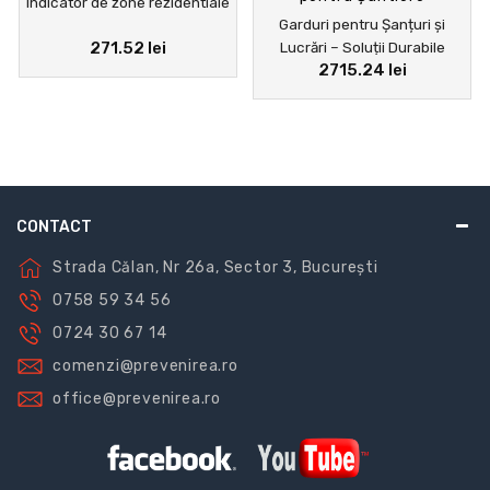
Indicator de zone rezidentiale
calitate pentru a garanta instalarea conform regulilor
Garduri pentru Șanțuri și
tehnicii și în conformitate cu cerințele de
271.52 lei
Lucrări – Soluții Durabile
2715.24 lei
reglementare..
pentru Șantiere
CONTACT
Strada Călan, Nr 26a, Sector 3, București
0758 59 34 56
0724 30 67 14
comenzi@prevenirea.ro
office@prevenirea.ro