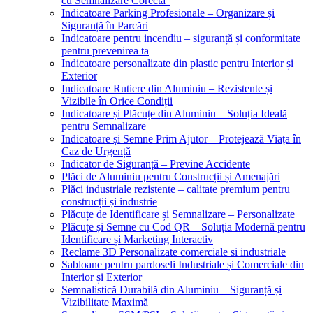
cu Semnalizare Corectă”
Indicatoare Parking Profesionale – Organizare și
Siguranță în Parcări
Indicatoare pentru incendiu – siguranță și conformitate
pentru prevenirea ta
Indicatoare personalizate din plastic pentru Interior și
Exterior
Indicatoare Rutiere din Aluminiu – Rezistente și
Vizibile în Orice Condiții
Indicatoare și Plăcuțe din Aluminiu – Soluția Ideală
pentru Semnalizare
Indicatoare și Semne Prim Ajutor – Protejează Viața în
Caz de Urgență
Indicator de Siguranță – Previne Accidente
Plăci de Aluminiu pentru Construcții și Amenajări
Plăci industriale rezistente – calitate premium pentru
construcții și industrie
Plăcuțe de Identificare și Semnalizare – Personalizate
Plăcuțe și Semne cu Cod QR – Soluția Modernă pentru
Identificare și Marketing Interactiv
Reclame 3D Personalizate comerciale si industriale
Sabloane pentru pardoseli Industriale și Comerciale din
Interior și Exterior
Semnalistică Durabilă din Aluminiu – Siguranță și
Vizibilitate Maximă