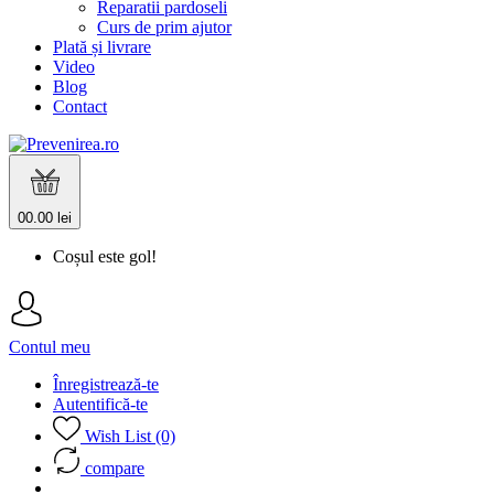
Reparatii pardoseli
Curs de prim ajutor
Plată și livrare
Video
Blog
Contact
0
0.00 lei
Coșul este gol!
Contul meu
Înregistrează-te
Autentifică-te
Wish List (0)
compare