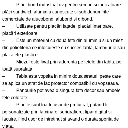
– Plăci bond industrial uv pentru semne si indicatoare –
plăci sandwich aluminiu cunoscute si sub denumirile
comerciale de alucobond, alubond si dibond.
– Utilizate pentru placări fațade, placări interioare,
placări exterioare.
– Este un material cu două fete din aluminiu si un miez
din polietilena ce inlocuieste cu succes tabla, lambriurile sau
placajele plastice.
– Miezul este fixat prin aderenta pe fetele din tabla, pe
toată suprafața.
– Tabla este vopsita in minim doua straturi, peste care
se aplica un strat de lac protector compatibil cu vopseaua.
– Panourile pot avea o singura fata decor sau ambele
fete colorate –
– Placile sunt foarte usor de prelucrat, putand fi
personalizate prin laminare, serigrafiere, tipar digital si
lacuire, fiind usor de intretinut si avand o durata sporita de
viata..