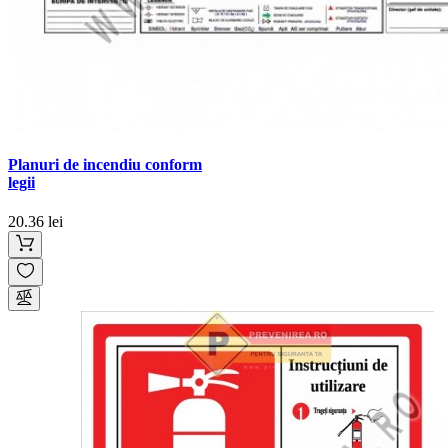
Planuri de incendiu conform
legii
20.36 lei