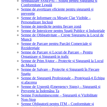
Semnalizare SSM/PSI – Soluții pentru Siguranță și
Conformitate Legală
Semne de avertizare eficiente pentru siguranță și
prevenție
Semne de Informare cu Mesaje Clar Vizibile –
Personalizare Inclusă
Semne de interdicție pentru fiecare zonă
Semne de Interzicere pentru Spații Publice și Industriale
Semne de Obligativitate – Crește Siguranța la Locul de
Muncă
Semne de Parcare pentru Parcări Comerciale și
Rezidențiale
Semne de Parcare și Locuri de Parcare – Pentru
Organizare și Siguranță in trafic
Semne de Prim Ajutor – Protecție și Siguranță la Locul
de Muncă
Semne de Salvare – Protecție și Siguranță în Fiecare
Spațiu
Semne de Siguranță Profesionale – Protejează-ți Echipa
și afacerea
Semne de Urgență (Emergency Signs) – Siguranță și
Prevenție la Îndemâna Ta
Semne Fotoluminescente – Siguranță și Vizibilitate
Non-Stop
Semne Obligatorii pentru ITM – Conformitate și