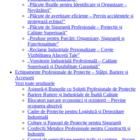
„Plăcuțe Braille pentru Identificare și Organizare –
Nevăzători”
„Plăcuțe de avertizare eficiente – Previn accidentele și
protejează echipa!”
„Plăcuțe de Siguranță Profesionale – Protecție și
Calitate Superioară”
„Produse pentru Parcări: Organizare, Siguranță și
Funcționalitate”
„Reclame Industriale Personalizate – Crește
Vizibilitatea Afacerii Tale”
„Vopsitorie Industrială Profesională – Calitate
Superioară și Durabilitate Garantată”
Echipamente Profesionale de Protecție – Stâlpi, Bariere și
Accesorii
Vezi toate produsele
Asigură-ți Bunurile cu Soluții Profesionale de Protecție
Bariere Rutiere și Industriale de Înaltă Calitate
Blocatori parcare economici și rezistenți – Previne
ocuparea abuzivă
Cadre de Protecție pentru Logistică și Depozitare
Industrială
Colțare și Panouri de Protecție pentru Siguranță
Confecții Metalice Profesionale pentru Construcții și
Industrie
Conuri de semnalizare pentru trafic și șantiere – livrare