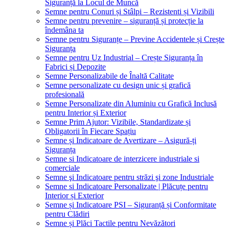
Siguranță la Locul de Muncă
Semne pentru Conuri și Stâlpi – Rezistenti și Vizibili
Semne pentru prevenire – siguranță și protecție la
îndemâna ta
Semne pentru Siguranțe – Previne Accidentele și Crește
Siguranța
Semne pentru Uz Industrial – Crește Siguranța în
Fabrici și Depozite
Semne Personalizabile de Înaltă Calitate
Semne personalizate cu design unic și grafică
profesională
Semne Personalizate din Aluminiu cu Grafică Inclusă
pentru Interior și Exterior
Semne Prim Ajutor: Vizibile, Standardizate și
Obligatorii în Fiecare Spațiu
Semne și Indicatoare de Avertizare – Asigură-ți
Siguranța
Semne si Indicatoare de interzicere industriale si
comerciale
Semne şi Indicatoare pentru străzi şi zone Industriale
Semne si Indicatoare Personalizate | Plăcuțe pentru
Interior și Exterior
Semne și Indicatoare PSI – Siguranță și Conformitate
pentru Clădiri
Semne și Plăci Tactile pentru Nevăzători