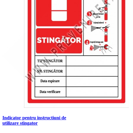
Indicator pentru instructiuni de
utilizare stingator