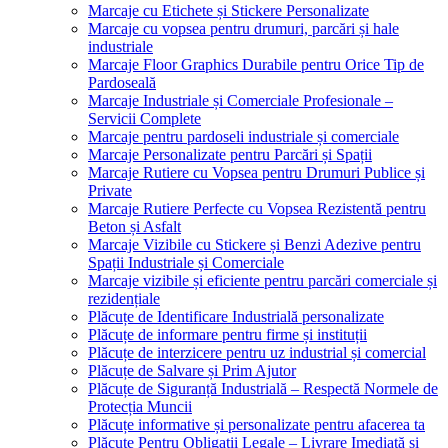
Marcaje cu Etichete și Stickere Personalizate
Marcaje cu vopsea pentru drumuri, parcări și hale
industriale
Marcaje Floor Graphics Durabile pentru Orice Tip de
Pardoseală
Marcaje Industriale și Comerciale Profesionale –
Servicii Complete
Marcaje pentru pardoseli industriale și comerciale
Marcaje Personalizate pentru Parcări și Spații
Marcaje Rutiere cu Vopsea pentru Drumuri Publice și
Private
Marcaje Rutiere Perfecte cu Vopsea Rezistentă pentru
Beton și Asfalt
Marcaje Vizibile cu Stickere și Benzi Adezive pentru
Spații Industriale și Comerciale
Marcaje vizibile și eficiente pentru parcări comerciale și
rezidențiale
Plăcuțe de Identificare Industrială personalizate
Plăcuțe de informare pentru firme și instituții
Plăcuțe de interzicere pentru uz industrial și comercial
Plăcuțe de Salvare și Prim Ajutor
Plăcuțe de Siguranță Industrială – Respectă Normele de
Protecția Muncii
Plăcuțe informative și personalizate pentru afacerea ta
Plăcuțe Pentru Obligații Legale – Livrare Imediată și