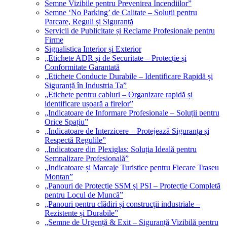
Semne Vizibile pentru Prevenirea Incendiilor”
Semne ‘No Parking’ de Calitate – Soluții pentru
Parcare, Reguli și Siguranță
Servicii de Publicitate și Reclame Profesionale pentru
Firme
Signalistica Interior și Exterior
„Etichete ADR și de Securitate – Protecție și
Conformitate Garantată
„Etichete Conducte Durabile – Identificare Rapidă și
Siguranță în Industria Ta”
„Etichete pentru cabluri – Organizare rapidă și
identificare ușoară a firelor”
„Indicatoare de Informare Profesionale – Soluții pentru
Orice Spațiu”
„Indicatoare de Interzicere – Protejează Siguranța și
Respectă Regulile”
„Indicatoare din Plexiglas: Soluția Ideală pentru
Semnalizare Profesională”
„Indicatoare și Marcaje Turistice pentru Fiecare Traseu
Montan”
„Panouri de Protecție SSM și PSI – Protecție Completă
pentru Locul de Muncă”
„Panouri pentru clădiri și construcții industriale –
Rezistente și Durabile”
„Semne de Urgență & Exit – Siguranță Vizibilă pentru