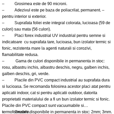
– Grosimea este de 90 microni.
– Adezivul este pe baza de poliacrilat, permanent. –
pentru interior si exterior.
– Suprafata foliei este integral colorata, lucioasa (59 de
culori) sau mata (56 culori).
– Placi forex industrial UV industrial pentru semne si
indicatoare cu suprafata tare, lucioasa, bun izolator termic si
fonic, rezistenta mare la agenti naturali si corozivi,
flamabilitate redusa.
– Gama de culori disponibile in permanenta in stoc:
rosu, albastru inchis, albastru deschis, negru, galben inchis,
galben deschis, gri, verde.
– Placile din PVC compact industrial au suprafata dura
si lucioasa. Se recomanda folosirea acestor placi atat pentru
aplicatii indoor, cat si pentru aplicatii outdoor, datorita
proprietatii materialului de a fi un bun izolator termic si fonic.
Placile din PVC compact sunt vacuumabile si
termoformabile.
– Grosimi disponibile in permanenta in stoc: 2mm; 3mm.