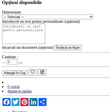
Opţiuni disponibile
Dimensiune
Introduceti un text pentru personalizare (opțional)
Incarcati un document (opțional)
Încărcă un fişier
Cantitate :
Adaugă în Coş
0 opinii
Spune-ţi opinia
Facebook
Twitter
Pinterest
LinkedIn
Share