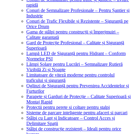
rapidă
Conuri de Semnalizare Profesionale – Pentru Șantier și
Industrie
Conuri de Trafic Flexibile și Rezistente – Siguranță pe
Orice Drum
Gama de stâlpi pentru construcții și împrejmuiri –
Calitate garantată
Gard de Protecție Profesional – Calitate și Siguranță
Superioară
Lampă LED de Siguranță pentru Hidrant – Conform
Normelor PSI
Lămpi Solare pentru Lucrări – Semnalizare Rutieră
Vizibilă Zi și Noapte
Limitatoare de viteză moderne pentru controlul
traficului și siguranță
Oglinzi de Siguranță pentru Prevenirea Accidentelor și
Furturilor
Parapete și Garduri de Protecție – Calitate Superioară și
Montaj Rapid
Protectii pentru perete si coltare pentru stalpi
Sisteme de parcare inteligente pentru afaceri si parcari
Stâlpi cu Lanț și Indicatoare – Control Acces și
Delimitare Spații
Stâlpi de construcție rezistenți – Ideali pentru orice