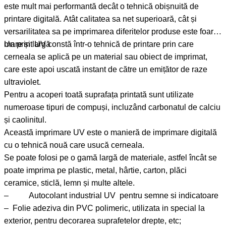
este mult mai performantă decât o tehnică obișnuită de
printare digitală. Atât calitatea sa net superioară, cât și
versarilitatea sa pe imprimarea diferitelor produse este foarte
mare și largă
Un print UV constă într-o tehnică de printare prin care
cerneala se aplică pe un material sau obiect de imprimat,
care este apoi uscată instant de către un emițător de raze
ultraviolet.
Pentru a acoperi toată suprafața printată sunt utilizate
numeroase tipuri de compuși, incluzând carbonatul de calciu
și caolinitul.
Această imprimare UV este o manieră de imprimare digitală
cu o tehnică nouă care usucă cerneala.
Se poate folosi pe o gamă largă de materiale, astfel încât se
poate imprima pe plastic, metal, hârtie, carton, plăci
ceramice, sticlă, lemn și multe altele.
– Autocolant industrial UV pentru semne si indicatoare
– Folie adeziva din PVC polimeric, utilizata in special la
exterior, pentru decorarea suprafetelor drepte, etc;