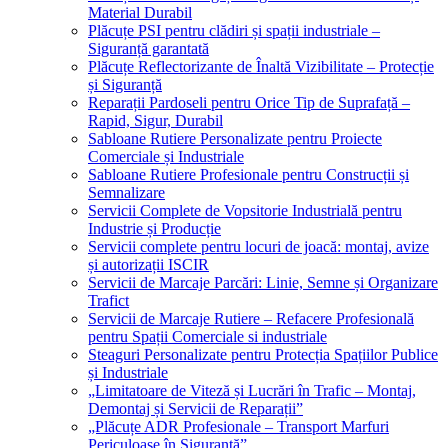
Material Durabil
Plăcuțe PSI pentru clădiri și spații industriale –
Siguranță garantată
Plăcuțe Reflectorizante de Înaltă Vizibilitate – Protecție
și Siguranță
Reparații Pardoseli pentru Orice Tip de Suprafață –
Rapid, Sigur, Durabil
Sabloane Rutiere Personalizate pentru Proiecte
Comerciale și Industriale
Sabloane Rutiere Profesionale pentru Construcții și
Semnalizare
Servicii Complete de Vopsitorie Industrială pentru
Industrie și Producție
Servicii complete pentru locuri de joacă: montaj, avize
și autorizații ISCIR
Servicii de Marcaje Parcări: Linie, Semne și Organizare
Trafict
Servicii de Marcaje Rutiere – Refacere Profesională
pentru Spații Comerciale si industriale
Steaguri Personalizate pentru Protecția Spațiilor Publice
și Industriale
„Limitatoare de Viteză și Lucrări în Trafic – Montaj,
Demontaj și Servicii de Reparații”
„Plăcuțe ADR Profesionale – Transport Marfuri
Periculoase în Siguranță”