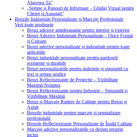
Afacerea Ta”
„Semne și Panouri de Informare – Ghidaj Vizual pentru
Clienți și Angajați”
Benzile Industriale Personalizate și Marcaje Profesionale
Vezi toate produsele
Benzi adezive antiderapante pentru interior și exterior
Benzi Adezive Industriale Personalizate – Orice Formă
și Culoare
Benzi adezive personalizate și industriale pentru toate
aplicațiile
Benzi industriale personalizate pentru pardoseli
rezistente și durabile
Benzi personalizabile pentru industrie și siguranță cu
text și semne grafice
Benzi Reflectorizante de Protecție – Vizibilitate
Maximă Noaptea
Benzi Reflectorizante pentru Industrie – Siguranță și
Vizibilitate Maximă
Benzi și Marcaje Rutiere de Calitate pentru Beton și
Asfalt
Benzile industriale pentru marcaje și semnalizare
profesională
Benzile Reflectorizante Personalizate de Înaltă Calitate
Marcaje adezive personalizabile cu design propriu
inclus