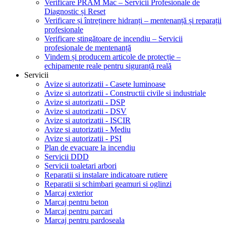
Verificare PRAM Mac – Servicii Profesionale de
Diagnostic și Reset
Verificare și întreținere hidranți – mentenanță și reparații
profesionale
Verificare stingătoare de incendiu – Servicii
profesionale de mentenanță
Vindem și producem articole de protecție –
echipamente reale pentru siguranță reală
Servicii
Avize si autorizatii - Casete luminoase
Avize si autorizatii - Constructii civile si industriale
Avize si autorizatii - DSP
Avize si autorizatii - DSV
Avize si autorizatii - ISCIR
Avize si autorizatii - Mediu
Avize si autorizatii - PSI
Plan de evacuare la incendiu
Servicii DDD
Servicii toaletari arbori
Reparatii si instalare indicatoare rutiere
Reparatii si schimbari geamuri si oglinzi
Marcaj exterior
Marcaj pentru beton
Marcaj pentru parcari
Marcaj pentru pardoseala