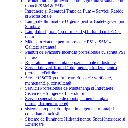
Încălțăminte de protecție pentru siguranță și sănătate în
muncă (SSM & PSI)
Întreținere și Reparații Trape de Fum – Servicii Rapide
și Profesionale
Lămpi de Iluminat de Urgență pentru Toalete și Grupuri
Sanitare
Lămpi de siguranță pentru ieșiri și hidranti cu LED și
neon
Mănuși rezistente pentru protecție PSI și SSM –
Calitate garantată
Planuri de evacuare incendiu profesionale cu schiță PSI
inclusă
Reparatii si mentenanta depozite si hale industriale
Servicii de verificare și întreținere sprinklere pentru
protecția clădirilor
Servicii ISCIR pentru locuri de joacă: verificare,
mentenanță și consultanță
Servicii Profesionale de Mentenanță și Întreținere
Sisteme de Stingere a Incendiilor
Servicii specializate de montaj și mentenanță a
protecțiilor pentru pereți
sisteme complete de irigații inteligente – montaj și
consultanță inclusă
Sisteme de Iluminare Hidranti pentru Spații Interioare și
Exterioare