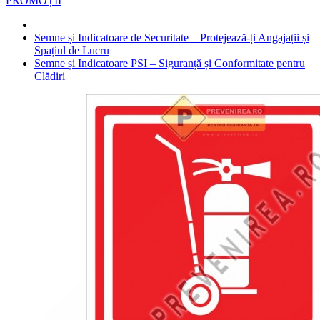
PROMOȚII
Semne și Indicatoare de Securitate – Protejează-ți Angajații și
Spațiul de Lucru
Semne și Indicatoare PSI – Siguranță și Conformitate pentru
Clădiri