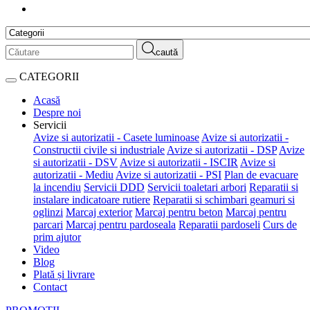
caută
CATEGORII
Acasă
Despre noi
Servicii
Avize si autorizatii - Casete luminoase
Avize si autorizatii -
Constructii civile si industriale
Avize si autorizatii - DSP
Avize
si autorizatii - DSV
Avize si autorizatii - ISCIR
Avize si
autorizatii - Mediu
Avize si autorizatii - PSI
Plan de evacuare
la incendiu
Servicii DDD
Servicii toaletari arbori
Reparatii si
instalare indicatoare rutiere
Reparatii si schimbari geamuri si
oglinzi
Marcaj exterior
Marcaj pentru beton
Marcaj pentru
parcari
Marcaj pentru pardoseala
Reparatii pardoseli
Curs de
prim ajutor
Video
Blog
Plată și livrare
Contact