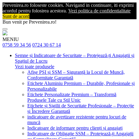
Prevenirea.ro foloseste cookies. Navigand in continuare, iti exprimi
acordul pentru folosirea acestora.
Vezi politica de confidentialitate
Sunt de acord
Bun venit pe Prevenirea.ro!
MENIU
0758 59 34 56
0724 30 67 14
Semne și Indicatoare de Securitate – Protejează-ți Angajații și
Spațiul de Lucru
Vezi toate produsele
Afișe PSI și SSM – Siguranță la Locul de Muncă,
Conformitate Garantată
Etichete Aluminiu Premium – Durabile, Profesionale și
Personalizabile
Etichete Personalizate Premium – Transformă
Produsele Tale cu Stil Unic
Etichete și Sigilii de Securitate Profesionale – Protecție
și Încredere Garantată
indicatoare de avertizare rezistente pentru locuri de
muncă
Indicatoare de informare pentru clienți și angajați
Indicatoare de Obligație SSM – Protejează-ți Angajații