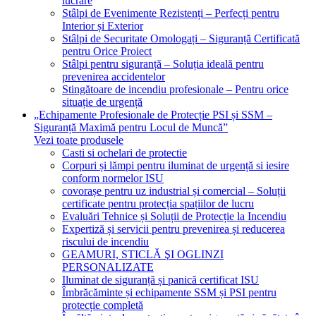
lucrare
Stâlpi de Evenimente Rezistenți – Perfecți pentru
Interior și Exterior
Stâlpi de Securitate Omologați – Siguranță Certificată
pentru Orice Proiect
Stâlpi pentru siguranță – Soluția ideală pentru
prevenirea accidentelor
Stingătoare de incendiu profesionale – Pentru orice
situație de urgență
„Echipamente Profesionale de Protecție PSI și SSM –
Siguranță Maximă pentru Locul de Muncă”
Vezi toate produsele
Casti si ochelari de protectie
Corpuri și lămpi pentru iluminat de urgență si iesire
conform normelor ISU
covorașe pentru uz industrial și comercial – Soluții
certificate pentru protecția spațiilor de lucru
Evaluări Tehnice și Soluții de Protecție la Incendiu
Expertiză și servicii pentru prevenirea și reducerea
riscului de incendiu
GEAMURI, STICLĂ ŞI OGLINZI
PERSONALIZATE
Iluminat de siguranță și panică certificat ISU
Îmbrăcăminte și echipamente SSM și PSI pentru
protecție completă