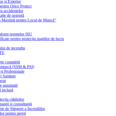
or și Exterior
pentru Orice Proiect
ea accidentelor
ație de urgență
nță Maximă pentru Locul de Muncă”
conform normelor ISU
ficate pentru protecția spațiilor de lucru
ului de incendiu
TE
ție completă
 în muncă (SSM & PSI)
 și Profesionale
i Sanitare
neon
e garantată
I inclusă
ecția clădirilor
nanță și consultanță
me de Stingere a Incendiilor
lor pentru pereți