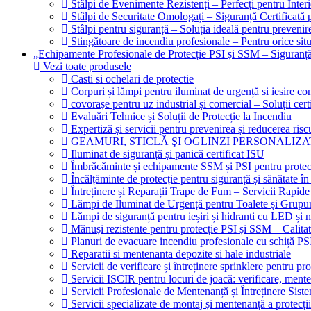
Stâlpi de Evenimente Rezistenți – Perfecți pentru Interi
Stâlpi de Securitate Omologați – Siguranță Certificată 
Stâlpi pentru siguranță – Soluția ideală pentru prevenir
Stingătoare de incendiu profesionale – Pentru orice situ
„Echipamente Profesionale de Protecție PSI și SSM – Sigura
Vezi toate produsele
Casti si ochelari de protectie
Corpuri și lămpi pentru iluminat de urgență si iesire 
covorașe pentru uz industrial și comercial – Soluții certi
Evaluări Tehnice și Soluții de Protecție la Incendiu
Expertiză și servicii pentru prevenirea și reducerea risc
GEAMURI, STICLĂ ŞI OGLINZI PERSONALIZA
Iluminat de siguranță și panică certificat ISU
Îmbrăcăminte și echipamente SSM și PSI pentru protec
Încălțăminte de protecție pentru siguranță și sănătate
Întreținere și Reparații Trape de Fum – Servicii Rapide
Lămpi de Iluminat de Urgență pentru Toalete și Grupur
Lămpi de siguranță pentru ieșiri și hidranti cu LED și 
Mănuși rezistente pentru protecție PSI și SSM – Calitat
Planuri de evacuare incendiu profesionale cu schiță PS
Reparatii si mentenanta depozite si hale industriale
Servicii de verificare și întreținere sprinklere pentru prot
Servicii ISCIR pentru locuri de joacă: verificare, mente
Servicii Profesionale de Mentenanță și Întreținere Siste
Servicii specializate de montaj și mentenanță a protecții