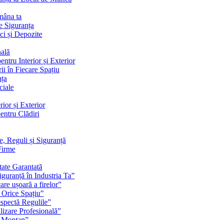
mâna ta
e Siguranța
ci și Depozite
nală
ntru Interior și Exterior
ii în Fiecare Spațiu
nța
ciale
ior și Exterior
entru Clădiri
e, Reguli și Siguranță
Firme
tate Garantată
guranță în Industria Ta”
are ușoară a firelor”
 Orice Spațiu”
espectă Regulile”
lizare Profesională”
u Montan”