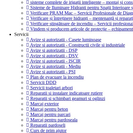
sisteme complete de irigații inteligente – montaj și cons
Sisteme de Iluminare Hidranti pentru Spații Interioare ș
Verificare PRAM Mac – Servicii Profesionale de Diagn
Verificare și întreținere hidranți – mentenanță și reparaț
Verificare stingătoare de incendiu – Servicii profesion
Vindem și producem articole de protecție – echipamente
Servicii
Avize si autorizatii - Casete luminoase
Avize si autorizatii - Constructii civile si industriale
Avize si autorizatii - DSP
Avize si autorizatii - DSV
Avize si autorizatii - ISCIR
Avize si autorizatii - Mediu
Avize si autorizatii - PSI
Plan de evacuare la incendiu
Servicii DDD
Servicii toaletari arbori
Reparatii si instalare indicatoare rutiere
Reparatii si schimbari geamuri si oglinzi
Marcaj exterior
Marcaj pentru beton
Marcaj pentru parcari
Marcaj pentru pardoseala
Reparatii pardoseli
Curs de prim ajutor