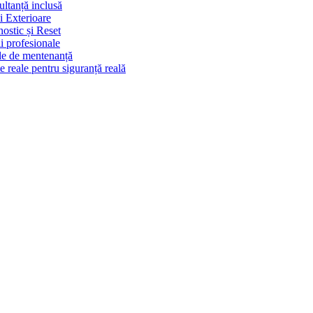
ultanță inclusă
i Exterioare
ostic și Reset
ii profesionale
ale de mentenanță
 reale pentru siguranță reală