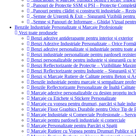
„Panouri de Protecție SSM și PSI – Protecție Complet
„Panouri pentru clădiri și construcții industriale – Rezi
„Semne de Urgență & Exit – Siguranță Vizibilă pentru
„Semne și Panouri de Informare – Ghidaj Vizual pentru 
Benzile Industriale Personalizate și Marcaje Profesionale
Vezi toate produsele
Benzi adezive antiderapante pentru interior și exterior
Benzi Adezive Industriale Personalizate – Orice Formă
Benzi adezive personalizate și industriale pentru toate ap
Benzi industriale personalizate pentru pardoseli rezisten
Benzi personalizabile pentru industrie și siguranță cu t
Benzi Reflectorizante de Protecție – Vizibilitate Max
Benzi Reflectorizante pentru Industrie – Siguranță și V
Benzi și Marcaje Rutiere de Calitate pentru Beton și As
Benzile industriale pentru marcaje și semnalizare profe
Benzile Reflectorizante Personalizate de Înaltă Calitate
Marcaje adezive personalizabile cu design propriu incl
Marcaje cu Etichete și Stickere Personalizate
Marcaje cu vopsea pentru drumuri, parcări și hale indus
Marcaje Floor Graphics Durabile pentru Orice Tip de 
Marcaje Industriale și Comerciale Profesionale – Servi
Marcaje pentru pardoseli industriale și comerciale
Marcaje Personalizate pentru Parcări și Spații
Marcaje Rutiere cu Vopsea pentru Drumuri Publice și P