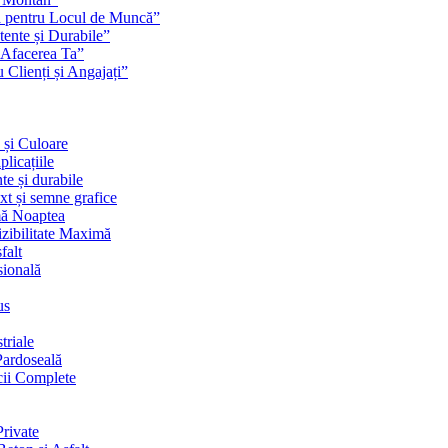
ă pentru Locul de Muncă”
stente și Durabile”
 Afacerea Ta”
Clienți și Angajați”
 și Culoare
licațiile
te și durabile
ext și semne grafice
imă Noaptea
izibilitate Maximă
falt
sională
us
triale
Pardoseală
cii Complete
rivate