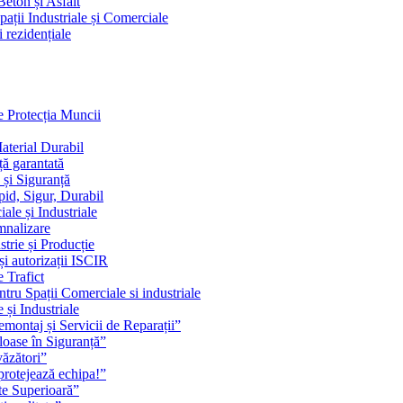
eton și Asfalt
ații Industriale și Comerciale
i rezidențiale
e Protecția Muncii
aterial Durabil
ță garantată
 și Siguranță
pid, Sigur, Durabil
le și Industriale
mnalizare
trie și Producție
și autorizații ISCIR
 Trafict
tru Spații Comerciale si industriale
 și Industriale
emontaj și Servicii de Reparații”
oase în Siguranță”
văzători”
 protejează echipa!”
ate Superioară”