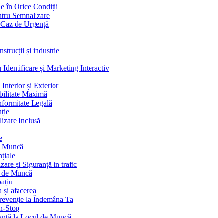
le în Orice Condiții
entru Semnalizare
n Caz de Urgență
strucții și industrie
dentificare și Marketing Interactiv
Interior și Exterior
bilitate Maximă
nformitate Legală
nție
izare Inclusă
e
de Muncă
țiale
re și Siguranță in trafic
l de Muncă
pațiu
 și afacerea
revenție la Îndemâna Ta
on-Stop
anță la Locul de Muncă