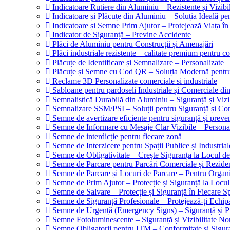
Indicatoare Rutiere din Aluminiu – Rezistente și Vizibi
Indicatoare și Plăcuțe din Aluminiu – Soluția Ideală p
Indicatoare și Semne Prim Ajutor – Protejează Viața î
Indicator de Siguranță – Previne Accidente
Plăci de Aluminiu pentru Construcții și Amenajări
Plăci industriale rezistente – calitate premium pentru con
Plăcuțe de Identificare și Semnalizare – Personalizate
Plăcuțe și Semne cu Cod QR – Soluția Modernă pentru I
Reclame 3D Personalizate comerciale si industriale
Sabloane pentru pardoseli Industriale și Comerciale din 
Semnalistică Durabilă din Aluminiu – Siguranță și Vizi
Semnalizare SSM/PSI – Soluții pentru Siguranță și Co
Semne de avertizare eficiente pentru siguranță și preve
Semne de Informare cu Mesaje Clar Vizibile – Personal
Semne de interdicție pentru fiecare zonă
Semne de Interzicere pentru Spații Publice și Industrial
Semne de Obligativitate – Crește Siguranța la Locul 
Semne de Parcare pentru Parcări Comerciale și Reziden
Semne de Parcare și Locuri de Parcare – Pentru Organiza
Semne de Prim Ajutor – Protecție și Siguranță la Locu
Semne de Salvare – Protecție și Siguranță în Fiecare S
Semne de Siguranță Profesionale – Protejează-ți Echipa
Semne de Urgență (Emergency Signs) – Siguranță și P
Semne Fotoluminescente – Siguranță și Vizibilitate N
Semne Obligatorii pentru ITM – Conformitate și Sigur