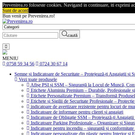
Prevenirea.ro foloseste cookies. Navigand in continuare, iti exprimi a
Sunt de acord
Bun venit pe Prevenirea.ro!
caută
MENIU
0758 59 34 56
0724 30 67 14
Semne și Indicatoare de Securitate – Protejează-ți Angajații și 
Vezi toate produsele
Afișe PSI și SSM – Siguranță la Locul de Muncă, Conf
Etichete Aluminiu Premium – Durabile, Profesionale și
Etichete Personalizate Premium – Transformă Produsele
Etichete și Sigilii de Securitate Profesionale – Protecți
indicatoare de avertizare rezistente pentru locuri de m
Indicatoare de informare pentru clienți și angajați
Indicatoare de Obligație SSM – Protejează-ți Angajați
Indicatoare Parking Profesionale – Organizare și Sigura
Indicatoare pentru incendiu – siguranță și conformitate 
Indicatoare personalizate din plastic pentru Interior și E