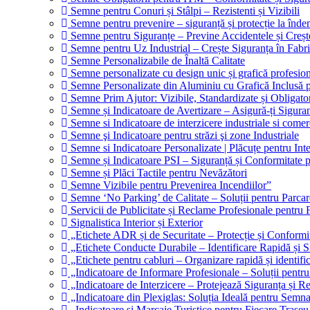
Semne pentru Conuri și Stâlpi – Rezistenti și Vizibili
Semne pentru prevenire – siguranță și protecție la înde
Semne pentru Siguranțe – Previne Accidentele și Creșt
Semne pentru Uz Industrial – Crește Siguranța în Fabri
Semne Personalizabile de Înaltă Calitate
Semne personalizate cu design unic și grafică profesio
Semne Personalizate din Aluminiu cu Grafică Inclusă pe
Semne Prim Ajutor: Vizibile, Standardizate și Obligator
Semne și Indicatoare de Avertizare – Asigură-ți Sigura
Semne si Indicatoare de interzicere industriale si comer
Semne şi Indicatoare pentru străzi şi zone Industriale
Semne si Indicatoare Personalizate | Plăcuțe pentru Inter
Semne și Indicatoare PSI – Siguranță și Conformitate p
Semne și Plăci Tactile pentru Nevăzători
Semne Vizibile pentru Prevenirea Incendiilor”
Semne ‘No Parking’ de Calitate – Soluții pentru Parcar
Servicii de Publicitate și Reclame Profesionale pentru 
Signalistica Interior și Exterior
„Etichete ADR și de Securitate – Protecție și Conformi
„Etichete Conducte Durabile – Identificare Rapidă și Si
„Etichete pentru cabluri – Organizare rapidă și identific
„Indicatoare de Informare Profesionale – Soluții pentru
„Indicatoare de Interzicere – Protejează Siguranța și R
„Indicatoare din Plexiglas: Soluția Ideală pentru Semna
„Indicatoare și Marcaje Turistice pentru Fiecare Trase