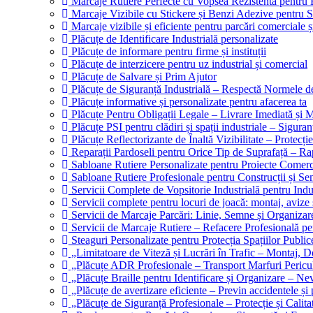
Marcaje Rutiere Perfecte cu Vopsea Rezistentă pentru B
Marcaje Vizibile cu Stickere și Benzi Adezive pentru Sp
Marcaje vizibile și eficiente pentru parcări comerciale ș
Plăcuțe de Identificare Industrială personalizate
Plăcuțe de informare pentru firme și instituții
Plăcuțe de interzicere pentru uz industrial și comercial
Plăcuțe de Salvare și Prim Ajutor
Plăcuțe de Siguranță Industrială – Respectă Normele d
Plăcuțe informative și personalizate pentru afacerea ta
Plăcuțe Pentru Obligații Legale – Livrare Imediată și M
Plăcuțe PSI pentru clădiri și spații industriale – Siguran
Plăcuțe Reflectorizante de Înaltă Vizibilitate – Protecție
Reparații Pardoseli pentru Orice Tip de Suprafață – Ra
Sabloane Rutiere Personalizate pentru Proiecte Comercia
Sabloane Rutiere Profesionale pentru Construcții și Se
Servicii Complete de Vopsitorie Industrială pentru Indus
Servicii complete pentru locuri de joacă: montaj, avize 
Servicii de Marcaje Parcări: Linie, Semne și Organizare
Servicii de Marcaje Rutiere – Refacere Profesională pen
Steaguri Personalizate pentru Protecția Spațiilor Publice
„Limitatoare de Viteză și Lucrări în Trafic – Montaj, D
„Plăcuțe ADR Profesionale – Transport Marfuri Pericul
„Plăcuțe Braille pentru Identificare și Organizare – Ne
„Plăcuțe de avertizare eficiente – Previn accidentele și
„Plăcuțe de Siguranță Profesionale – Protecție și Calit