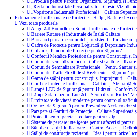
„Produse pentru Parcări: Organizare, Siguranță și Funcț
„Reclame Industriale Personalizate – Crește Vizibilitate
„Vopsitorie Industrială Profesională – Calitate Superioa
Echipamente Profesionale de Protecție – Stâlpi, Bariere și Acces
Vezi toate produsele
Asigură-ți Bunurile cu Soluții Profesionale de Protecție
Bariere Rutiere și Industriale de Înaltă Calitate
Blocatori parcare economici și rezistenți – Previne oc
Cadre de Protecție pentru Logistică și Depozitare Indus
Colțare și Panouri de Protecție pentru Siguranță
Confecții Metalice Profesionale pentru Construcții și In
Conuri de semnalizare pentru trafic și șantiere – livrare
Conuri de Semnalizare Profesionale – Pentru Șantier și
Conuri de Trafic Flexibile și Rezistente – Siguranță p
Gama de stâlpi pentru construcții și împrejmuiri – Calit
Gard de Protecție Profesional – Calitate și Siguranță S
Lampă LED de Siguranță pentru Hidrant – Conform N
Lămpi Solare pentru Lucrări – Semnalizare Rutieră Viz
Limitatoare de viteză moderne pentru controlul traficulu
Oglinzi de Siguranță pentru Prevenirea Accidentelor și 
Parapete și Garduri de Protecție – Calitate Superioară 
Protectii pentru perete si coltare pentru stalpi
Sisteme de parcare inteligente pentru afaceri si parcari
Stâlpi cu Lanț și Indicatoare – Control Acces și Delimit
Stâlpi de construcție rezistenți – Ideali pentru orice luc