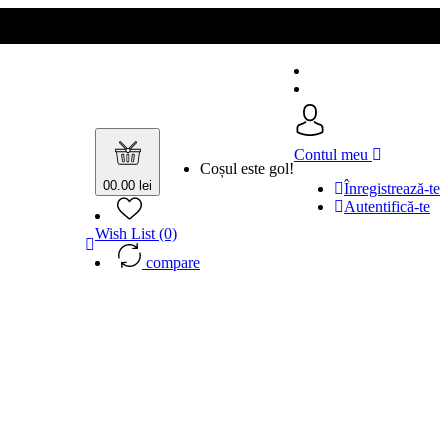
Contul meu
Coșul este gol!
0
0.00 lei
Înregistrează-te
Autentifică-te
Wish List (0)
compare