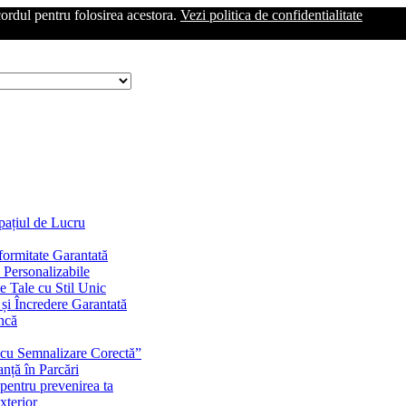
cordul pentru folosirea acestora.
Vezi politica de confidentialitate
Spațiul de Lucru
ormitate Garantată
 Personalizabile
 Tale cu Stil Unic
e și Încredere Garantată
uncă
i cu Semnalizare Corectă”
nță în Parcări
pentru prevenirea ta
xterior