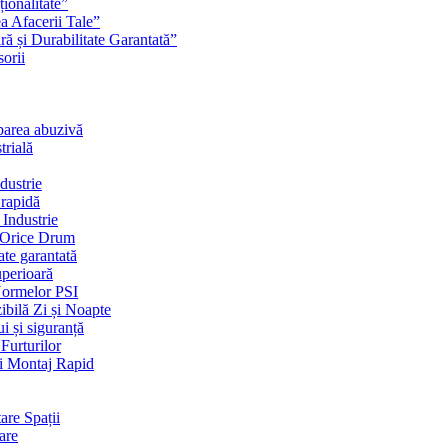
ionalitate”
a Afacerii Tale”
ră și Durabilitate Garantată”
orii
uparea abuzivă
trială
dustrie
 rapidă
 Industrie
e Orice Drum
ate garantată
uperioară
ormelor PSI
ibilă Zi și Noapte
i și siguranță
Furturilor
și Montaj Rapid
are Spații
rare