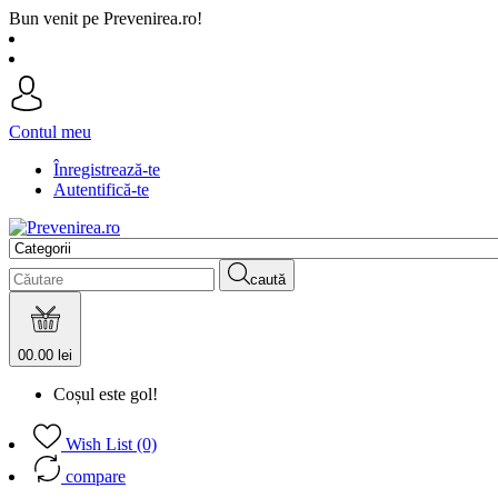
Bun venit pe Prevenirea.ro!
Contul meu
Înregistrează-te
Autentifică-te
caută
0
0.00 lei
Coșul este gol!
Wish List (0)
compare