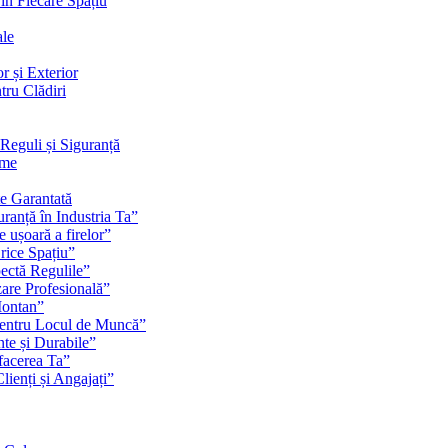
 în Fiecare Spațiu
ale
r și Exterior
tru Clădiri
Reguli și Siguranță
rme
te Garantată
ranță în Industria Ta”
e ușoară a firelor”
rice Spațiu”
pectă Regulile”
zare Profesională”
Montan”
pentru Locul de Muncă”
nte și Durabile”
facerea Ta”
ienți și Angajați”