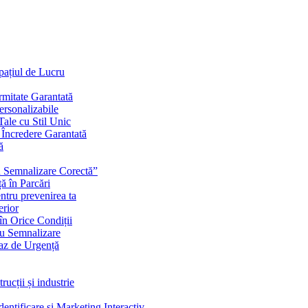
Spațiul de Lucru
mitate Garantată
ersonalizabile
ale cu Stil Unic
i Încredere Garantată
ă
cu Semnalizare Corectă”
ă în Parcări
ntru prevenirea ta
erior
în Orice Condiții
ru Semnalizare
Caz de Urgență
rucții și industrie
ntificare și Marketing Interactiv