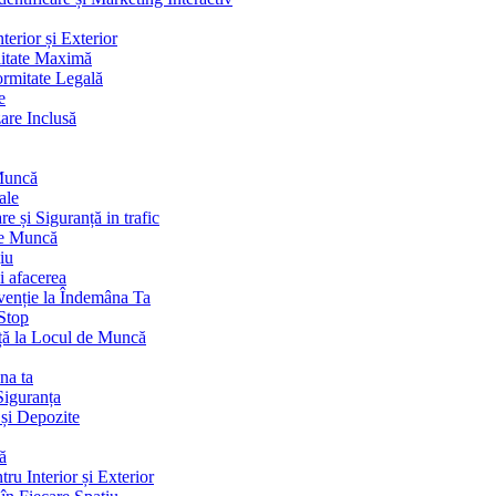
terior și Exterior
litate Maximă
ormitate Legală
e
are Inclusă
 Muncă
ale
 și Siguranță in trafic
de Muncă
iu
i afacerea
venție la Îndemâna Ta
Stop
ță la Locul de Muncă
na ta
Siguranța
 și Depozite
ă
ru Interior și Exterior