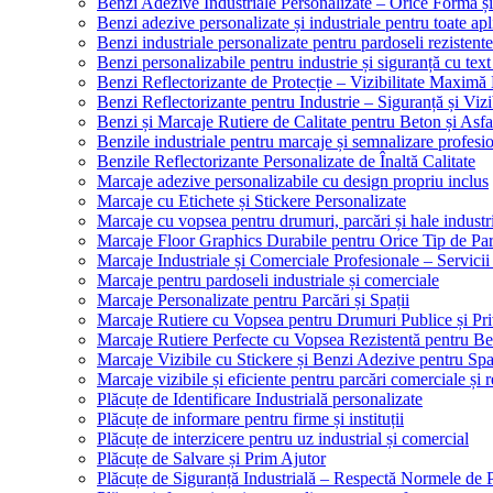
Benzi Adezive Industriale Personalizate – Orice Formă ș
Benzi adezive personalizate și industriale pentru toate apli
Benzi industriale personalizate pentru pardoseli rezistente
Benzi personalizabile pentru industrie și siguranță cu text
Benzi Reflectorizante de Protecție – Vizibilitate Maximă
Benzi Reflectorizante pentru Industrie – Siguranță și Viz
Benzi și Marcaje Rutiere de Calitate pentru Beton și Asfa
Benzile industriale pentru marcaje și semnalizare profesi
Benzile Reflectorizante Personalizate de Înaltă Calitate
Marcaje adezive personalizabile cu design propriu inclus
Marcaje cu Etichete și Stickere Personalizate
Marcaje cu vopsea pentru drumuri, parcări și hale industr
Marcaje Floor Graphics Durabile pentru Orice Tip de Pa
Marcaje Industriale și Comerciale Profesionale – Servici
Marcaje pentru pardoseli industriale și comerciale
Marcaje Personalizate pentru Parcări și Spații
Marcaje Rutiere cu Vopsea pentru Drumuri Publice și Pri
Marcaje Rutiere Perfecte cu Vopsea Rezistentă pentru Bet
Marcaje Vizibile cu Stickere și Benzi Adezive pentru Spaț
Marcaje vizibile și eficiente pentru parcări comerciale și r
Plăcuțe de Identificare Industrială personalizate
Plăcuțe de informare pentru firme și instituții
Plăcuțe de interzicere pentru uz industrial și comercial
Plăcuțe de Salvare și Prim Ajutor
Plăcuțe de Siguranță Industrială – Respectă Normele de 