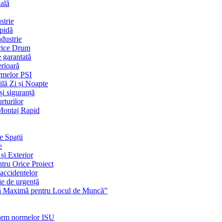
ială
strie
apidă
dustrie
Orice Drum
e garantată
erioară
rmelor PSI
ilă Zi și Noapte
și siguranță
rturilor
 Montaj Rapid
e Spații
e
și Exterior
ntru Orice Proiect
 accidentelor
ie de urgență
nță Maximă pentru Locul de Muncă”
nform normelor ISU