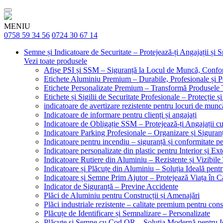
MENIU
0758 59 34 56
0724 30 67 14
Semne și Indicatoare de Securitate – Protejează-ți Angajații și 
Vezi toate produsele
Afișe PSI și SSM – Siguranță la Locul de Muncă, Confor
Etichete Aluminiu Premium – Durabile, Profesionale și P
Etichete Personalizate Premium – Transformă Produsele T
Etichete și Sigilii de Securitate Profesionale – Protecție ș
indicatoare de avertizare rezistente pentru locuri de munc
Indicatoare de informare pentru clienți și angajați
Indicatoare de Obligație SSM – Protejează-ți Angajații 
Indicatoare Parking Profesionale – Organizare și Siguranț
Indicatoare pentru incendiu – siguranță și conformitate pe
Indicatoare personalizate din plastic pentru Interior și Ext
Indicatoare Rutiere din Aluminiu – Rezistente și Vizibile 
Indicatoare și Plăcuțe din Aluminiu – Soluția Ideală pent
Indicatoare și Semne Prim Ajutor – Protejează Viața în 
Indicator de Siguranță – Previne Accidente
Plăci de Aluminiu pentru Construcții și Amenajări
Plăci industriale rezistente – calitate premium pentru const
Plăcuțe de Identificare și Semnalizare – Personalizate
Plăcuțe și Semne cu Cod QR – Soluția Modernă pentru Ide