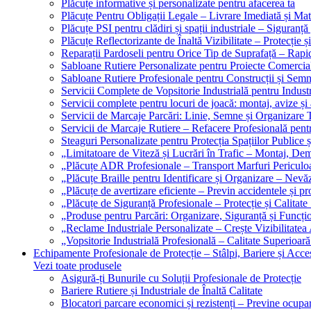
Plăcuțe informative și personalizate pentru afacerea ta
Plăcuțe Pentru Obligații Legale – Livrare Imediată și Mat
Plăcuțe PSI pentru clădiri și spații industriale – Siguranță
Plăcuțe Reflectorizante de Înaltă Vizibilitate – Protecție ș
Reparații Pardoseli pentru Orice Tip de Suprafață – Rapid
Sabloane Rutiere Personalizate pentru Proiecte Comerciale
Sabloane Rutiere Profesionale pentru Construcții și Semn
Servicii Complete de Vopsitorie Industrială pentru Industr
Servicii complete pentru locuri de joacă: montaj, avize și
Servicii de Marcaje Parcări: Linie, Semne și Organizare T
Servicii de Marcaje Rutiere – Refacere Profesională pentr
Steaguri Personalizate pentru Protecția Spațiilor Publice ș
„Limitatoare de Viteză și Lucrări în Trafic – Montaj, Dem
„Plăcuțe ADR Profesionale – Transport Marfuri Periculoa
„Plăcuțe Braille pentru Identificare și Organizare – Nevă
„Plăcuțe de avertizare eficiente – Previn accidentele și p
„Plăcuțe de Siguranță Profesionale – Protecție și Calitate
„Produse pentru Parcări: Organizare, Siguranță și Funcțio
„Reclame Industriale Personalizate – Crește Vizibilitatea 
„Vopsitorie Industrială Profesională – Calitate Superioară
Echipamente Profesionale de Protecție – Stâlpi, Bariere și Acces
Vezi toate produsele
Asigură-ți Bunurile cu Soluții Profesionale de Protecție
Bariere Rutiere și Industriale de Înaltă Calitate
Blocatori parcare economici și rezistenți – Previne ocupa