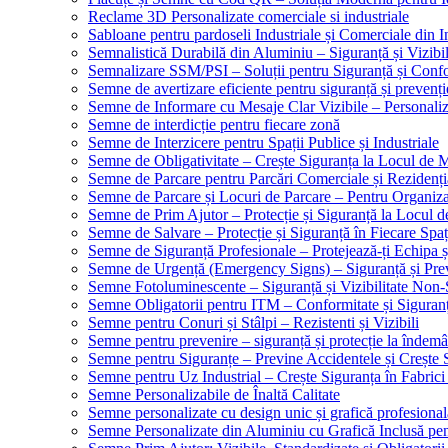
Reclame 3D Personalizate comerciale si industriale
Sabloane pentru pardoseli Industriale și Comerciale din In
Semnalistică Durabilă din Aluminiu – Siguranță și Vizibi
Semnalizare SSM/PSI – Soluții pentru Siguranță și Conf
Semne de avertizare eficiente pentru siguranță și prevenți
Semne de Informare cu Mesaje Clar Vizibile – Personaliz
Semne de interdicție pentru fiecare zonă
Semne de Interzicere pentru Spații Publice și Industriale
Semne de Obligativitate – Crește Siguranța la Locul de
Semne de Parcare pentru Parcări Comerciale și Rezidenți
Semne de Parcare și Locuri de Parcare – Pentru Organizare
Semne de Prim Ajutor – Protecție și Siguranță la Locul 
Semne de Salvare – Protecție și Siguranță în Fiecare Spaț
Semne de Siguranță Profesionale – Protejează-ți Echipa ș
Semne de Urgență (Emergency Signs) – Siguranță și Pre
Semne Fotoluminescente – Siguranță și Vizibilitate Non-
Semne Obligatorii pentru ITM – Conformitate și Siguran
Semne pentru Conuri și Stâlpi – Rezistenti și Vizibili
Semne pentru prevenire – siguranță și protecție la îndemâ
Semne pentru Siguranțe – Previne Accidentele și Crește 
Semne pentru Uz Industrial – Crește Siguranța în Fabrici
Semne Personalizabile de Înaltă Calitate
Semne personalizate cu design unic și grafică profesional
Semne Personalizate din Aluminiu cu Grafică Inclusă pent