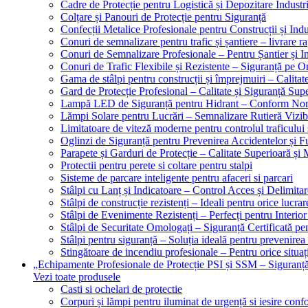
Cadre de Protecție pentru Logistică și Depozitare Industr
Colțare și Panouri de Protecție pentru Siguranță
Confecții Metalice Profesionale pentru Construcții și Indu
Conuri de semnalizare pentru trafic și șantiere – livrare r
Conuri de Semnalizare Profesionale – Pentru Șantier și In
Conuri de Trafic Flexibile și Rezistente – Siguranță pe 
Gama de stâlpi pentru construcții și împrejmuiri – Calitat
Gard de Protecție Profesional – Calitate și Siguranță Sup
Lampă LED de Siguranță pentru Hidrant – Conform No
Lămpi Solare pentru Lucrări – Semnalizare Rutieră Vizib
Limitatoare de viteză moderne pentru controlul traficului 
Oglinzi de Siguranță pentru Prevenirea Accidentelor și Fu
Parapete și Garduri de Protecție – Calitate Superioară și
Protectii pentru perete si coltare pentru stalpi
Sisteme de parcare inteligente pentru afaceri si parcari
Stâlpi cu Lanț și Indicatoare – Control Acces și Delimitar
Stâlpi de construcție rezistenți – Ideali pentru orice lucrar
Stâlpi de Evenimente Rezistenți – Perfecți pentru Interior 
Stâlpi de Securitate Omologați – Siguranță Certificată pe
Stâlpi pentru siguranță – Soluția ideală pentru prevenirea
Stingătoare de incendiu profesionale – Pentru orice situaț
„Echipamente Profesionale de Protecție PSI și SSM – Sigura
Vezi toate produsele
Casti si ochelari de protectie
Corpuri și lămpi pentru iluminat de urgență si iesire co