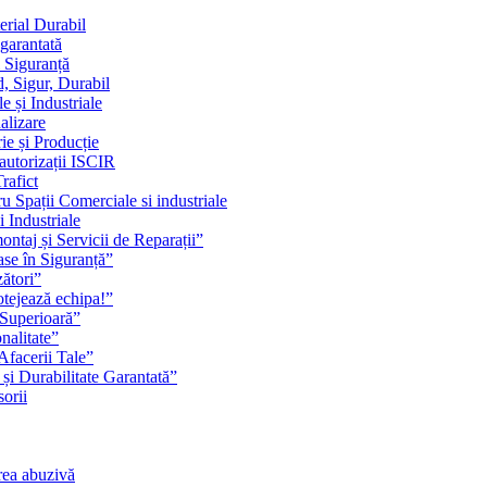
erial Durabil
 garantată
i Siguranță
, Sigur, Durabil
 și Industriale
alizare
ie și Producție
 autorizații ISCIR
rafict
u Spații Comerciale si industriale
i Industriale
ontaj și Servicii de Reparații”
se în Siguranță”
zători”
rotejează echipa!”
 Superioară”
nalitate”
Afacerii Tale”
 și Durabilitate Garantată”
orii
rea abuzivă