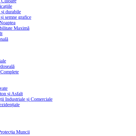
i Culoare
cațiile
 și durabile
 și semne grafice
 Noaptea
ibilitate Maximă
lt
onală
iale
rdoseală
i Complete
vate
on și Asfalt
ii Industriale și Comerciale
ezidențiale
Protecția Muncii