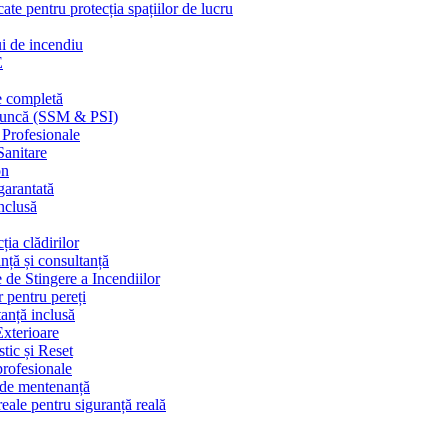
cate pentru protecția spațiilor de lucru
ui de incendiu
E
e completă
n muncă (SSM & PSI)
 Profesionale
Sanitare
on
garantată
nclusă
ția clădirilor
nță și consultanță
 de Stingere a Incendiilor
r pentru pereți
tanță inclusă
Exterioare
tic și Reset
 profesionale
e de mentenanță
eale pentru siguranță reală