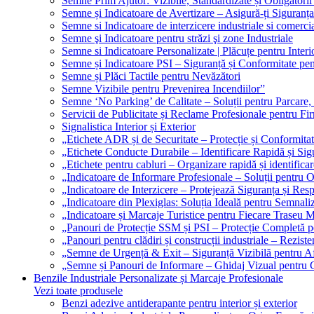
Semne Prim Ajutor: Vizibile, Standardizate și Obligatorii
Semne și Indicatoare de Avertizare – Asigură-ți Siguranța
Semne si Indicatoare de interzicere industriale si comerci
Semne şi Indicatoare pentru străzi şi zone Industriale
Semne si Indicatoare Personalizate | Plăcuțe pentru Interio
Semne și Indicatoare PSI – Siguranță și Conformitate pen
Semne și Plăci Tactile pentru Nevăzători
Semne Vizibile pentru Prevenirea Incendiilor”
Semne ‘No Parking’ de Calitate – Soluții pentru Parcare, 
Servicii de Publicitate și Reclame Profesionale pentru Fi
Signalistica Interior și Exterior
„Etichete ADR și de Securitate – Protecție și Conformita
„Etichete Conducte Durabile – Identificare Rapidă și Sigu
„Etichete pentru cabluri – Organizare rapidă și identificar
„Indicatoare de Informare Profesionale – Soluții pentru O
„Indicatoare de Interzicere – Protejează Siguranța și Res
„Indicatoare din Plexiglas: Soluția Ideală pentru Semnali
„Indicatoare și Marcaje Turistice pentru Fiecare Traseu 
„Panouri de Protecție SSM și PSI – Protecție Completă 
„Panouri pentru clădiri și construcții industriale – Reziste
„Semne de Urgență & Exit – Siguranță Vizibilă pentru A
„Semne și Panouri de Informare – Ghidaj Vizual pentru Cl
Benzile Industriale Personalizate și Marcaje Profesionale
Vezi toate produsele
Benzi adezive antiderapante pentru interior și exterior