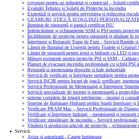
covorașe pentru uz industrial și comercial – Soluții certifi
Evaluări Tehnice și Soluții de Protecție la Incendiu
Expertiză și servicii pentru prevenirea și reducerea riscul
GEAMURI, STICLĂ ŞI OGLINZI PERSONALIZAT
Iluminat de siguranță și panică certificat ISU
Îmbrăcăminte și echipamente SSM și PSI pentru protecți
Încălțăminte de protecție pentru siguranță și sănătate î
Întreținere și Reparații Trape de Fum – Servicii Rapide și
Lămpi de Iluminat de Urgență pentru Toalete și Grupuri 
Lămpi de siguranță pentru ieșiri și hidranti cu LED și ne
Mănuși rezistente pentru protecție PSI și SSM – Calitate 
Planuri de evacuare incendiu profesionale cu schiță PSI i
Reparatii si mentenanta depozite si hale industriale
Servicii de verificare și întreținere sprinklere pentru protec
Servicii ISCIR pentru locuri de joacă: verificare, mentena
Servicii Profesionale de Mentenanță și Întreținere Sisteme
Servicii specializate de montaj și mentenanță a protecțiilo
sisteme complete de irigații inteligente – montaj și consul
Sisteme de Iluminare Hidranti pentru Spații Interioare și 
Verificare PRAM Mac – Servicii Profesionale de Diagnos
Verificare și întreținere hidranți – mentenanță și reparații
Verificare stingătoare de incendiu – Servicii profesional
Vindem și producem articole de protecție – echipamente r
Servicii
Avize si autorizatii - Casete luminoase