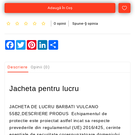
Adaugă În Coş
0 opinii
Spune-ţi opinia
Facebook
Twitter
Pinterest
LinkedIn
Share
Descriere
Opinii (0)
Jacheta pentru lucru
JACHETA DE LUCRU BARBATI VULCANO
55B2,DESCRIERE PRODUS Echipamentul de
protectie este proiectat astfel incat sa respecte
prevederile din regulamentul (UE) 2016/425, cerinte
esentiale de securitate corespunzatoare domeniului