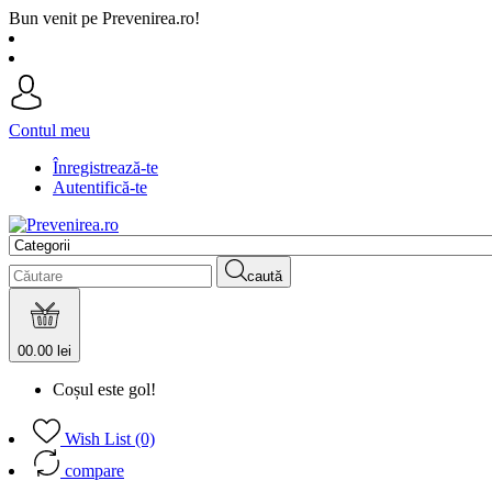
Bun venit pe Prevenirea.ro!
Contul meu
Înregistrează-te
Autentifică-te
caută
0
0.00 lei
Coșul este gol!
Wish List (0)
compare