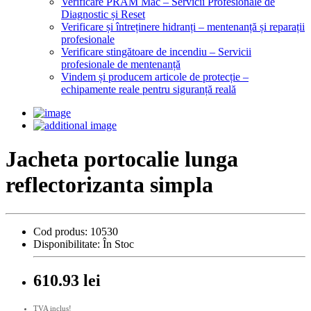
Verificare PRAM Mac – Servicii Profesionale de
Diagnostic și Reset
Verificare și întreținere hidranți – mentenanță și reparații
profesionale
Verificare stingătoare de incendiu – Servicii
profesionale de mentenanță
Vindem și producem articole de protecție –
echipamente reale pentru siguranță reală
Jacheta portocalie lunga
reflectorizanta simpla
Cod produs:
10530
Disponibilitate:
În Stoc
610.93 lei
TVA inclus!