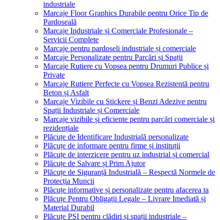
industriale
Marcaje Floor Graphics Durabile pentru Orice Tip de
Pardoseală
Marcaje Industriale și Comerciale Profesionale –
Servicii Complete
Marcaje pentru pardoseli industriale și comerciale
Marcaje Personalizate pentru Parcări și Spații
Marcaje Rutiere cu Vopsea pentru Drumuri Publice și
Private
Marcaje Rutiere Perfecte cu Vopsea Rezistentă pentru
Beton și Asfalt
Marcaje Vizibile cu Stickere și Benzi Adezive pentru
Spații Industriale și Comerciale
Marcaje vizibile și eficiente pentru parcări comerciale și
rezidențiale
Plăcuțe de Identificare Industrială personalizate
Plăcuțe de informare pentru firme și instituții
Plăcuțe de interzicere pentru uz industrial și comercial
Plăcuțe de Salvare și Prim Ajutor
Plăcuțe de Siguranță Industrială – Respectă Normele de
Protecția Muncii
Plăcuțe informative și personalizate pentru afacerea ta
Plăcuțe Pentru Obligații Legale – Livrare Imediată și
Material Durabil
Plăcuțe PSI pentru clădiri și spații industriale –