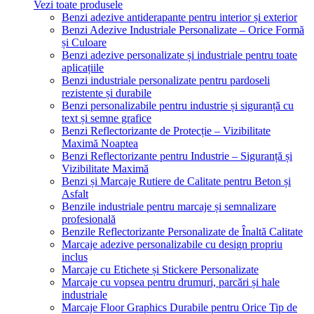
Vezi toate produsele
Benzi adezive antiderapante pentru interior și exterior
Benzi Adezive Industriale Personalizate – Orice Formă
și Culoare
Benzi adezive personalizate și industriale pentru toate
aplicațiile
Benzi industriale personalizate pentru pardoseli
rezistente și durabile
Benzi personalizabile pentru industrie și siguranță cu
text și semne grafice
Benzi Reflectorizante de Protecție – Vizibilitate
Maximă Noaptea
Benzi Reflectorizante pentru Industrie – Siguranță și
Vizibilitate Maximă
Benzi și Marcaje Rutiere de Calitate pentru Beton și
Asfalt
Benzile industriale pentru marcaje și semnalizare
profesională
Benzile Reflectorizante Personalizate de Înaltă Calitate
Marcaje adezive personalizabile cu design propriu
inclus
Marcaje cu Etichete și Stickere Personalizate
Marcaje cu vopsea pentru drumuri, parcări și hale
industriale
Marcaje Floor Graphics Durabile pentru Orice Tip de