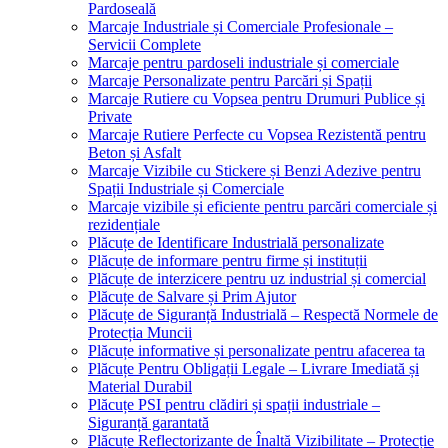
Pardoseală
Marcaje Industriale și Comerciale Profesionale –
Servicii Complete
Marcaje pentru pardoseli industriale și comerciale
Marcaje Personalizate pentru Parcări și Spații
Marcaje Rutiere cu Vopsea pentru Drumuri Publice și
Private
Marcaje Rutiere Perfecte cu Vopsea Rezistentă pentru
Beton și Asfalt
Marcaje Vizibile cu Stickere și Benzi Adezive pentru
Spații Industriale și Comerciale
Marcaje vizibile și eficiente pentru parcări comerciale și
rezidențiale
Plăcuțe de Identificare Industrială personalizate
Plăcuțe de informare pentru firme și instituții
Plăcuțe de interzicere pentru uz industrial și comercial
Plăcuțe de Salvare și Prim Ajutor
Plăcuțe de Siguranță Industrială – Respectă Normele de
Protecția Muncii
Plăcuțe informative și personalizate pentru afacerea ta
Plăcuțe Pentru Obligații Legale – Livrare Imediată și
Material Durabil
Plăcuțe PSI pentru clădiri și spații industriale –
Siguranță garantată
Plăcuțe Reflectorizante de Înaltă Vizibilitate – Protecție