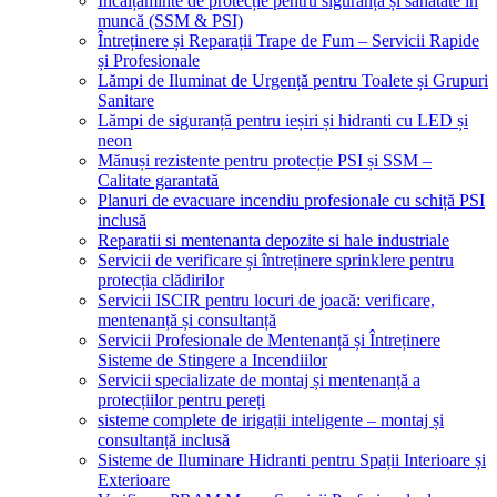
Încălțăminte de protecție pentru siguranță și sănătate în
muncă (SSM & PSI)
Întreținere și Reparații Trape de Fum – Servicii Rapide
și Profesionale
Lămpi de Iluminat de Urgență pentru Toalete și Grupuri
Sanitare
Lămpi de siguranță pentru ieșiri și hidranti cu LED și
neon
Mănuși rezistente pentru protecție PSI și SSM –
Calitate garantată
Planuri de evacuare incendiu profesionale cu schiță PSI
inclusă
Reparatii si mentenanta depozite si hale industriale
Servicii de verificare și întreținere sprinklere pentru
protecția clădirilor
Servicii ISCIR pentru locuri de joacă: verificare,
mentenanță și consultanță
Servicii Profesionale de Mentenanță și Întreținere
Sisteme de Stingere a Incendiilor
Servicii specializate de montaj și mentenanță a
protecțiilor pentru pereți
sisteme complete de irigații inteligente – montaj și
consultanță inclusă
Sisteme de Iluminare Hidranti pentru Spații Interioare și
Exterioare