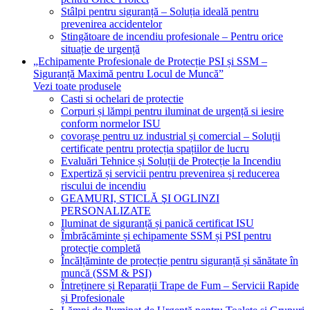
Stâlpi pentru siguranță – Soluția ideală pentru
prevenirea accidentelor
Stingătoare de incendiu profesionale – Pentru orice
situație de urgență
„Echipamente Profesionale de Protecție PSI și SSM –
Siguranță Maximă pentru Locul de Muncă”
Vezi toate produsele
Casti si ochelari de protectie
Corpuri și lămpi pentru iluminat de urgență si iesire
conform normelor ISU
covorașe pentru uz industrial și comercial – Soluții
certificate pentru protecția spațiilor de lucru
Evaluări Tehnice și Soluții de Protecție la Incendiu
Expertiză și servicii pentru prevenirea și reducerea
riscului de incendiu
GEAMURI, STICLĂ ŞI OGLINZI
PERSONALIZATE
Iluminat de siguranță și panică certificat ISU
Îmbrăcăminte și echipamente SSM și PSI pentru
protecție completă
Încălțăminte de protecție pentru siguranță și sănătate în
muncă (SSM & PSI)
Întreținere și Reparații Trape de Fum – Servicii Rapide
și Profesionale