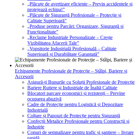
„Plăcuțe de avertizare eficiente – Previn accidentele și
protejează echipa!”
„Plăcuțe de Siguranță Profesionale – Protecție și
Calitate Superioară”
„Produse pentru Parcări: Organizare, Siguranță și
Funcționalitate”
„Reclame Industriale Personalizate – Crește
Vizibilitatea Afacerii Tale”
„Vopsitorie Industrială Profesională – Calitate
Superioară și Durabilitate Garantată”
Echipamente Profesionale de Protecție – Stâlpi, Bariere și
Accesorii
Asigură-ți Bunurile cu Soluții Profesionale de Protecție
Bariere Rutiere și Industriale de Înaltă Calitate
Blocatori parcare economici și rezistenți – Previne
ocuparea abuzivă
Cadre de Protecție pentru Logistică și Depozitare
Industrială
Colțare și Panouri de Protecție pentru Siguranță
Confecții Metalice Profesionale pentru Construcții și
Industrie
Conuri de semnalizare pentru trafic și șantiere – livrare
rapidă