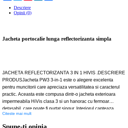
Descriere
Opinii (0)
Jacheta portocalie lunga reflectorizanta simpla
JACHETA REFLECTORIZANTA 3 IN 1 HIVIS .DESCRIERE
PRODUSJacheta PW3 3-in-1 este o alegere excelenta
pentru muncitorii care apreciaza versatilitatea si caracterul
practic. Aceasta este compusa dintr-o jacheta exterioara
impermeabila HiVis clasa 3 si un hanorac cu fermoar
detasabil, care poate fi purtat singur. Interiorul capteaza
Citeste mai mult
caldura si mentinee utilizatorul confortabil, in timp ce
materialul exterior durabil din tesatura oxford 300D
Spune-ţi opinia