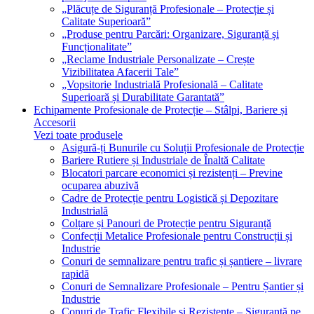
„Plăcuțe de Siguranță Profesionale – Protecție și
Calitate Superioară”
„Produse pentru Parcări: Organizare, Siguranță și
Funcționalitate”
„Reclame Industriale Personalizate – Crește
Vizibilitatea Afacerii Tale”
„Vopsitorie Industrială Profesională – Calitate
Superioară și Durabilitate Garantată”
Echipamente Profesionale de Protecție – Stâlpi, Bariere și
Accesorii
Vezi toate produsele
Asigură-ți Bunurile cu Soluții Profesionale de Protecție
Bariere Rutiere și Industriale de Înaltă Calitate
Blocatori parcare economici și rezistenți – Previne
ocuparea abuzivă
Cadre de Protecție pentru Logistică și Depozitare
Industrială
Colțare și Panouri de Protecție pentru Siguranță
Confecții Metalice Profesionale pentru Construcții și
Industrie
Conuri de semnalizare pentru trafic și șantiere – livrare
rapidă
Conuri de Semnalizare Profesionale – Pentru Șantier și
Industrie
Conuri de Trafic Flexibile și Rezistente – Siguranță pe