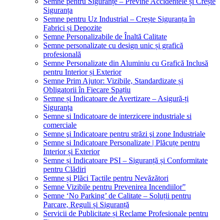
Semne pentru Siguranțe – Previne Accidentele și Crește
Siguranța
Semne pentru Uz Industrial – Crește Siguranța în
Fabrici și Depozite
Semne Personalizabile de Înaltă Calitate
Semne personalizate cu design unic și grafică
profesională
Semne Personalizate din Aluminiu cu Grafică Inclusă
pentru Interior și Exterior
Semne Prim Ajutor: Vizibile, Standardizate și
Obligatorii în Fiecare Spațiu
Semne și Indicatoare de Avertizare – Asigură-ți
Siguranța
Semne si Indicatoare de interzicere industriale si
comerciale
Semne şi Indicatoare pentru străzi şi zone Industriale
Semne si Indicatoare Personalizate | Plăcuțe pentru
Interior și Exterior
Semne și Indicatoare PSI – Siguranță și Conformitate
pentru Clădiri
Semne și Plăci Tactile pentru Nevăzători
Semne Vizibile pentru Prevenirea Incendiilor”
Semne ‘No Parking’ de Calitate – Soluții pentru
Parcare, Reguli și Siguranță
Servicii de Publicitate și Reclame Profesionale pentru