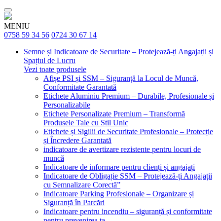
MENIU
0758 59 34 56
0724 30 67 14
Semne și Indicatoare de Securitate – Protejează-ți Angajații și
Spațiul de Lucru
Vezi toate produsele
Afișe PSI și SSM – Siguranță la Locul de Muncă,
Conformitate Garantată
Etichete Aluminiu Premium – Durabile, Profesionale și
Personalizabile
Etichete Personalizate Premium – Transformă
Produsele Tale cu Stil Unic
Etichete și Sigilii de Securitate Profesionale – Protecție
și Încredere Garantată
indicatoare de avertizare rezistente pentru locuri de
muncă
Indicatoare de informare pentru clienți și angajați
Indicatoare de Obligație SSM – Protejează-ți Angajații
cu Semnalizare Corectă”
Indicatoare Parking Profesionale – Organizare și
Siguranță în Parcări
Indicatoare pentru incendiu – siguranță și conformitate
pentru prevenirea ta