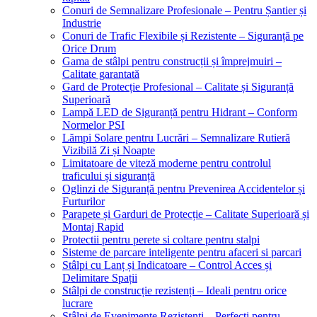
Conuri de Semnalizare Profesionale – Pentru Șantier și
Industrie
Conuri de Trafic Flexibile și Rezistente – Siguranță pe
Orice Drum
Gama de stâlpi pentru construcții și împrejmuiri –
Calitate garantată
Gard de Protecție Profesional – Calitate și Siguranță
Superioară
Lampă LED de Siguranță pentru Hidrant – Conform
Normelor PSI
Lămpi Solare pentru Lucrări – Semnalizare Rutieră
Vizibilă Zi și Noapte
Limitatoare de viteză moderne pentru controlul
traficului și siguranță
Oglinzi de Siguranță pentru Prevenirea Accidentelor și
Furturilor
Parapete și Garduri de Protecție – Calitate Superioară și
Montaj Rapid
Protectii pentru perete si coltare pentru stalpi
Sisteme de parcare inteligente pentru afaceri si parcari
Stâlpi cu Lanț și Indicatoare – Control Acces și
Delimitare Spații
Stâlpi de construcție rezistenți – Ideali pentru orice
lucrare
Stâlpi de Evenimente Rezistenți – Perfecți pentru