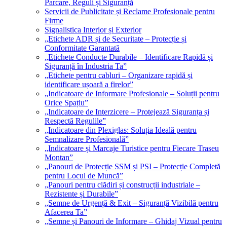
Parcare, Reguli și Siguranță
Servicii de Publicitate și Reclame Profesionale pentru
Firme
Signalistica Interior și Exterior
„Etichete ADR și de Securitate – Protecție și
Conformitate Garantată
„Etichete Conducte Durabile – Identificare Rapidă și
Siguranță în Industria Ta”
„Etichete pentru cabluri – Organizare rapidă și
identificare ușoară a firelor”
„Indicatoare de Informare Profesionale – Soluții pentru
Orice Spațiu”
„Indicatoare de Interzicere – Protejează Siguranța și
Respectă Regulile”
„Indicatoare din Plexiglas: Soluția Ideală pentru
Semnalizare Profesională”
„Indicatoare și Marcaje Turistice pentru Fiecare Traseu
Montan”
„Panouri de Protecție SSM și PSI – Protecție Completă
pentru Locul de Muncă”
„Panouri pentru clădiri și construcții industriale –
Rezistente și Durabile”
„Semne de Urgență & Exit – Siguranță Vizibilă pentru
Afacerea Ta”
„Semne și Panouri de Informare – Ghidaj Vizual pentru