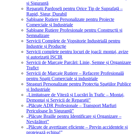
și Siguranță
Reparații Pardoseli pentru Orice Tip de Suprafață –
Rapid, Sigur, Durabil
Sabloane Rutiere Personalizate pentru Proiecte
Comerciale și Industriale
Sabloane Rutiere Profesionale pentru Construcții și
Semnalizare
Servicii Complete de Vopsitorie Industrială pentru
Industrie și Producție
Servicii complete pentru locuri de joacă: montaj, avize
și autorizații ISCIR
Servicii de Marcaje Parcări: Linie, Semne și Organizare
Trafict
Servicii de Marcaje Rutiere – Refacere Profesională
pentru Spații Comerciale si industriale
Steaguri Personalizate pentru Protecția Spațiilor Publice
și Industriale
„Limitatoare de Viteză și Lucrări în Trafic – Montaj,
Demontaj și Servicii de Reparații”
„Plăcuțe ADR Profesionale – Transport Marfuri
Periculoase în Siguranță”
„Plăcuțe Braille pentru Identificare și Organizare –
Nevăzători”
„Plăcuțe de avertizare eficiente – Previn accidentele și
protejează echipa!”