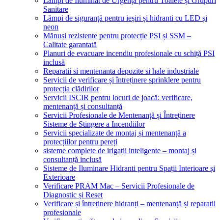
Lămpi de Iluminat de Urgență pentru Toalete și Grupuri
Sanitare
Lămpi de siguranță pentru ieșiri și hidranti cu LED și
neon
Mănuși rezistente pentru protecție PSI și SSM –
Calitate garantată
Planuri de evacuare incendiu profesionale cu schiță PSI
inclusă
Reparatii si mentenanta depozite si hale industriale
Servicii de verificare și întreținere sprinklere pentru
protecția clădirilor
Servicii ISCIR pentru locuri de joacă: verificare,
mentenanță și consultanță
Servicii Profesionale de Mentenanță și Întreținere
Sisteme de Stingere a Incendiilor
Servicii specializate de montaj și mentenanță a
protecțiilor pentru pereți
sisteme complete de irigații inteligente – montaj și
consultanță inclusă
Sisteme de Iluminare Hidranti pentru Spații Interioare și
Exterioare
Verificare PRAM Mac – Servicii Profesionale de
Diagnostic și Reset
Verificare și întreținere hidranți – mentenanță și reparații
profesionale