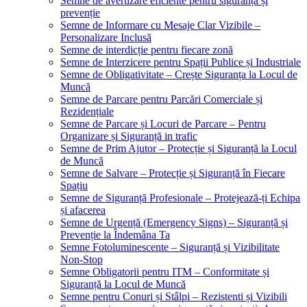
Semne de avertizare eficiente pentru siguranță și
prevenție
Semne de Informare cu Mesaje Clar Vizibile –
Personalizare Inclusă
Semne de interdicție pentru fiecare zonă
Semne de Interzicere pentru Spații Publice și Industriale
Semne de Obligativitate – Crește Siguranța la Locul de
Muncă
Semne de Parcare pentru Parcări Comerciale și
Rezidențiale
Semne de Parcare și Locuri de Parcare – Pentru
Organizare și Siguranță in trafic
Semne de Prim Ajutor – Protecție și Siguranță la Locul
de Muncă
Semne de Salvare – Protecție și Siguranță în Fiecare
Spațiu
Semne de Siguranță Profesionale – Protejează-ți Echipa
și afacerea
Semne de Urgență (Emergency Signs) – Siguranță și
Prevenție la Îndemâna Ta
Semne Fotoluminescente – Siguranță și Vizibilitate
Non-Stop
Semne Obligatorii pentru ITM – Conformitate și
Siguranță la Locul de Muncă
Semne pentru Conuri și Stâlpi – Rezistenti și Vizibili