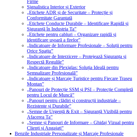
Firme
Signalistica Interior și Exterior
„Etichete ADR și de Securitate – Protecție și
Conformitate Garantată
„Etichete Conducte Durabile – Identificare Rapidă și
Siguranță în Industria Ta”
„Etichete pentru cabluri – Organizare rapidă și
identificare ușoară a firelor”
„Indicatoare de Informare Profesionale – Soluții pentru
Orice Spațiu”
„Indicatoare de Interzicere – Protejează Siguranța și
Respectă Regulile”
„Indicatoare din Plexiglas: Soluția Ideală pentru
Semnalizare Profesională”
„Indicatoare și Marcaje Turistice pentru Fiecare Traseu
Montan”
„Panouri de Protecție SSM și PSI – Protecție Completă
pentru Locul de Muncă”
„Panouri pentru clădiri și construcții industriale –
Rezistente și Durabile”
„Semne de Urgență & Exit – Siguranță Vizibilă pentru
Afacerea Ta”
„Semne și Panouri de Informare – Ghidaj Vizual pentru
Clienți și Angajați”
Benzile Industriale Personalizate și Marcaje Profesionale