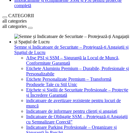
Îmbrăcăminte și echipamente SSM și PSI pentru protecție
completă
CATEGORII
all categories
all categories
Semne și Indicatoare de Securitate – Protejează-ți Angajații și
Spațiul de Lucru
Afișe PSI și SSM – Siguranță la Locul de Muncă,
Conformitate Garantată
Etichete Aluminiu Premium – Durabile, Profesionale și
Personalizabile
Etichete Personalizate Premium – Transformă
Produsele Tale cu Stil Unic
Etichete și Sigilii de Securitate Profesionale – Protecție
și Încredere Garantată
indicatoare de avertizare rezistente pentru locuri de
muncă
Indicatoare de informare pentru clienți și angajați
Indicatoare de Obligație SSM – Protejează-ți Angajații
cu Semnalizare Corectă”
Indicatoare Parking Profesionale – Organizare și
Siguranță în Parcări