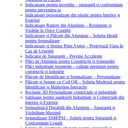
Indicatoare pentru incendiu – siguranță și conformitate
pentru prevenirea ta
Indicatoare personalizate din plastic pentru Interior și
Exterior
Indicatoare Rutiere din Aluminiu – Rezistente și
Vizibile în Orice Condiții
Indicatoare și Plăcuțe din Aluminiu – Soluția Ideală
pentru Semnalizare
Indicatoare și Semne Prim Ajutor – Protejează Viața în
Caz de Urgență
Indicator de Siguranță – Previne Accidente
Plăci de Aluminiu pentru Construcții și Amenajări
Plăci industriale rezistente – calitate premium pentru
construcții și industrie
Plăcuțe de Identificare și Semnalizare – Personalizate
Plăcuțe și Semne cu Cod QR – Soluția Modernă pentru
Identificare și Marketing Interactiv
Reclame 3D Personalizate comerciale si industriale
Sabloane pentru pardoseli Industriale și Comerciale din
Interior și Exterior
Semnalistică Durabilă din Aluminiu – Siguranță și
Vizibilitate Maximă
Semnalizare SSM/PSI – Soluții pentru Siguranță și
Conformitate Legală