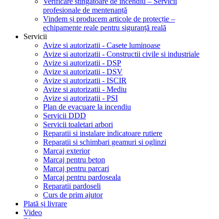
Verificare stingătoare de incendiu – Servicii
profesionale de mentenanță
Vindem și producem articole de protecție –
echipamente reale pentru siguranță reală
Servicii
Avize si autorizatii - Casete luminoase
Avize si autorizatii - Constructii civile si industriale
Avize si autorizatii - DSP
Avize si autorizatii - DSV
Avize si autorizatii - ISCIR
Avize si autorizatii - Mediu
Avize si autorizatii - PSI
Plan de evacuare la incendiu
Servicii DDD
Servicii toaletari arbori
Reparatii si instalare indicatoare rutiere
Reparatii si schimbari geamuri si oglinzi
Marcaj exterior
Marcaj pentru beton
Marcaj pentru parcari
Marcaj pentru pardoseala
Reparatii pardoseli
Curs de prim ajutor
Plată și livrare
Video