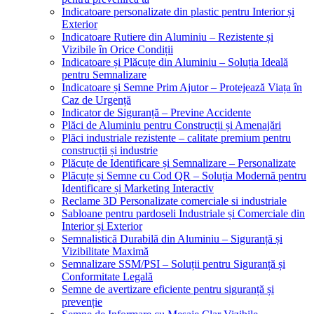
Indicatoare personalizate din plastic pentru Interior și
Exterior
Indicatoare Rutiere din Aluminiu – Rezistente și
Vizibile în Orice Condiții
Indicatoare și Plăcuțe din Aluminiu – Soluția Ideală
pentru Semnalizare
Indicatoare și Semne Prim Ajutor – Protejează Viața în
Caz de Urgență
Indicator de Siguranță – Previne Accidente
Plăci de Aluminiu pentru Construcții și Amenajări
Plăci industriale rezistente – calitate premium pentru
construcții și industrie
Plăcuțe de Identificare și Semnalizare – Personalizate
Plăcuțe și Semne cu Cod QR – Soluția Modernă pentru
Identificare și Marketing Interactiv
Reclame 3D Personalizate comerciale si industriale
Sabloane pentru pardoseli Industriale și Comerciale din
Interior și Exterior
Semnalistică Durabilă din Aluminiu – Siguranță și
Vizibilitate Maximă
Semnalizare SSM/PSI – Soluții pentru Siguranță și
Conformitate Legală
Semne de avertizare eficiente pentru siguranță și
prevenție