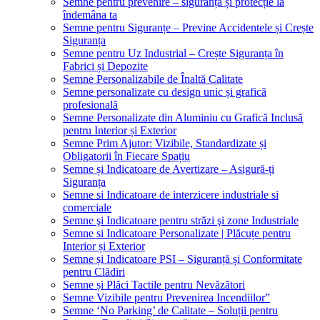
Semne pentru prevenire – siguranță și protecție la
îndemâna ta
Semne pentru Siguranțe – Previne Accidentele și Crește
Siguranța
Semne pentru Uz Industrial – Crește Siguranța în
Fabrici și Depozite
Semne Personalizabile de Înaltă Calitate
Semne personalizate cu design unic și grafică
profesională
Semne Personalizate din Aluminiu cu Grafică Inclusă
pentru Interior și Exterior
Semne Prim Ajutor: Vizibile, Standardizate și
Obligatorii în Fiecare Spațiu
Semne și Indicatoare de Avertizare – Asigură-ți
Siguranța
Semne si Indicatoare de interzicere industriale si
comerciale
Semne şi Indicatoare pentru străzi şi zone Industriale
Semne si Indicatoare Personalizate | Plăcuțe pentru
Interior și Exterior
Semne și Indicatoare PSI – Siguranță și Conformitate
pentru Clădiri
Semne și Plăci Tactile pentru Nevăzători
Semne Vizibile pentru Prevenirea Incendiilor”
Semne ‘No Parking’ de Calitate – Soluții pentru