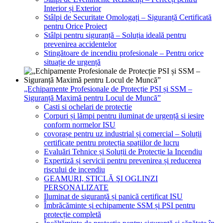
Interior și Exterior
Stâlpi de Securitate Omologați – Siguranță Certificată
pentru Orice Proiect
Stâlpi pentru siguranță – Soluția ideală pentru
prevenirea accidentelor
Stingătoare de incendiu profesionale – Pentru orice
situație de urgență
„Echipamente Profesionale de Protecție PSI și SSM –
Siguranță Maximă pentru Locul de Muncă”
Casti si ochelari de protectie
Corpuri și lămpi pentru iluminat de urgență si iesire
conform normelor ISU
covorașe pentru uz industrial și comercial – Soluții
certificate pentru protecția spațiilor de lucru
Evaluări Tehnice și Soluții de Protecție la Incendiu
Expertiză și servicii pentru prevenirea și reducerea
riscului de incendiu
GEAMURI, STICLĂ ŞI OGLINZI
PERSONALIZATE
Iluminat de siguranță și panică certificat ISU
Îmbrăcăminte și echipamente SSM și PSI pentru
protecție completă