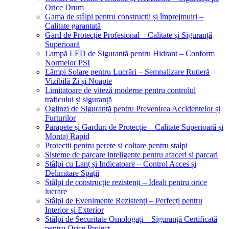
Orice Drum
Gama de stâlpi pentru construcții și împrejmuiri –
Calitate garantată
Gard de Protecție Profesional – Calitate și Siguranță
Superioară
Lampă LED de Siguranță pentru Hidrant – Conform
Normelor PSI
Lămpi Solare pentru Lucrări – Semnalizare Rutieră
Vizibilă Zi și Noapte
Limitatoare de viteză moderne pentru controlul
traficului și siguranță
Oglinzi de Siguranță pentru Prevenirea Accidentelor și
Furturilor
Parapete și Garduri de Protecție – Calitate Superioară și
Montaj Rapid
Protectii pentru perete si coltare pentru stalpi
Sisteme de parcare inteligente pentru afaceri si parcari
Stâlpi cu Lanț și Indicatoare – Control Acces și
Delimitare Spații
Stâlpi de construcție rezistenți – Ideali pentru orice
lucrare
Stâlpi de Evenimente Rezistenți – Perfecți pentru
Interior și Exterior
Stâlpi de Securitate Omologați – Siguranță Certificată
pentru Orice Proiect