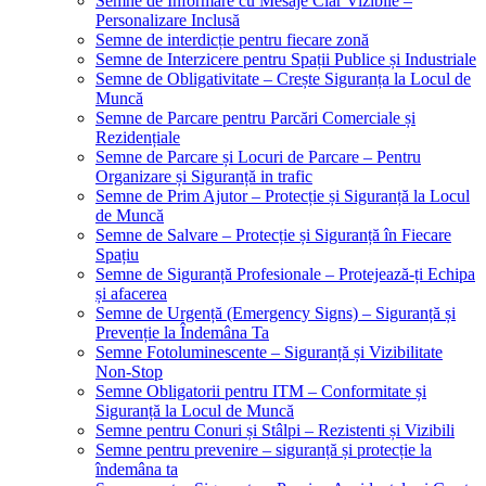
Semne de Informare cu Mesaje Clar Vizibile –
Personalizare Inclusă
Semne de interdicție pentru fiecare zonă
Semne de Interzicere pentru Spații Publice și Industriale
Semne de Obligativitate – Crește Siguranța la Locul de
Muncă
Semne de Parcare pentru Parcări Comerciale și
Rezidențiale
Semne de Parcare și Locuri de Parcare – Pentru
Organizare și Siguranță in trafic
Semne de Prim Ajutor – Protecție și Siguranță la Locul
de Muncă
Semne de Salvare – Protecție și Siguranță în Fiecare
Spațiu
Semne de Siguranță Profesionale – Protejează-ți Echipa
și afacerea
Semne de Urgență (Emergency Signs) – Siguranță și
Prevenție la Îndemâna Ta
Semne Fotoluminescente – Siguranță și Vizibilitate
Non-Stop
Semne Obligatorii pentru ITM – Conformitate și
Siguranță la Locul de Muncă
Semne pentru Conuri și Stâlpi – Rezistenti și Vizibili
Semne pentru prevenire – siguranță și protecție la
îndemâna ta