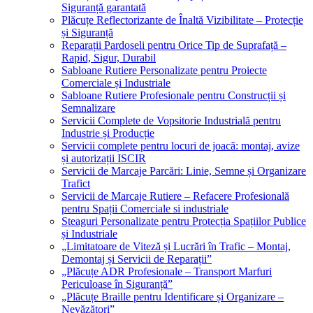
Siguranță garantată
Plăcuțe Reflectorizante de Înaltă Vizibilitate – Protecție
și Siguranță
Reparații Pardoseli pentru Orice Tip de Suprafață –
Rapid, Sigur, Durabil
Sabloane Rutiere Personalizate pentru Proiecte
Comerciale și Industriale
Sabloane Rutiere Profesionale pentru Construcții și
Semnalizare
Servicii Complete de Vopsitorie Industrială pentru
Industrie și Producție
Servicii complete pentru locuri de joacă: montaj, avize
și autorizații ISCIR
Servicii de Marcaje Parcări: Linie, Semne și Organizare
Trafict
Servicii de Marcaje Rutiere – Refacere Profesională
pentru Spații Comerciale si industriale
Steaguri Personalizate pentru Protecția Spațiilor Publice
și Industriale
„Limitatoare de Viteză și Lucrări în Trafic – Montaj,
Demontaj și Servicii de Reparații”
„Plăcuțe ADR Profesionale – Transport Marfuri
Periculoase în Siguranță”
„Plăcuțe Braille pentru Identificare și Organizare –
Nevăzători”