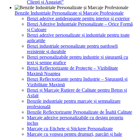
Clienți și Angajați”
Benzile Industriale Personalizate și Marcaje Profesionale
Benzi adezive antiderapante pentru interior și exterior
Benzi Adezive Industriale Personalizate – Orice Formă
și Culoare
Benzi adezive personalizate și industriale pentru toate
aplicațiile
Benzi industriale personalizate pentru pardoseli
rezistente și durabile
Benzi personalizabile pentru industrie și siguranță cu
text și semne grafice
Benzi Reflectorizante de Protecție – Vizibilitate
Maximă Noaptea
Benzi Reflectorizante pentru Industrie – Siguranță și
Vizibilitate Maximă
Benzi și Marcaje Rutiere de Calitate pentru Beton și
Asfalt
Benzile industriale pentru marcaje și semnalizare
profesională
Benzile Reflectorizante Personalizate de Înaltă Calitate
Marcaje adezive personalizabile cu design propriu
inclus
Marcaje cu Etichete și Stickere Personalizate
Marcaje cu vopsea pentru drumuri, parcări și hale