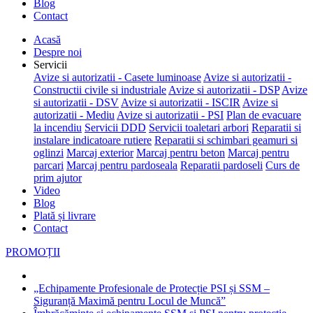
Blog
Contact
Acasă
Despre noi
Servicii
Avize si autorizatii - Casete luminoase
Avize si autorizatii -
Constructii civile si industriale
Avize si autorizatii - DSP
Avize
si autorizatii - DSV
Avize si autorizatii - ISCIR
Avize si
autorizatii - Mediu
Avize si autorizatii - PSI
Plan de evacuare
la incendiu
Servicii DDD
Servicii toaletari arbori
Reparatii si
instalare indicatoare rutiere
Reparatii si schimbari geamuri si
oglinzi
Marcaj exterior
Marcaj pentru beton
Marcaj pentru
parcari
Marcaj pentru pardoseala
Reparatii pardoseli
Curs de
prim ajutor
Video
Blog
Plată și livrare
Contact
PROMOȚII
„Echipamente Profesionale de Protecție PSI și SSM –
Siguranță Maximă pentru Locul de Muncă”