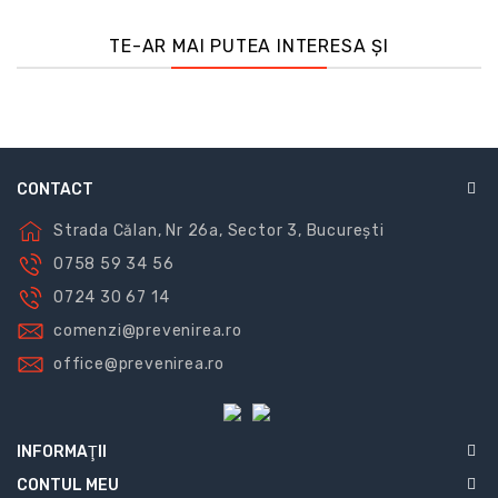
MALFINI
PREMIUMMaterial:100% poliamida.Model:cambrat.Lavabil
TE-AR MAI PUTEA INTERESA ȘI
la:30°C.Marimi disponibile: S-
3XL.Personalizare:broderie, transfer.
CONTACT
Strada Călan, Nr 26a, Sector 3, București
0758 59 34 56
0724 30 67 14
comenzi@prevenirea.ro
office@prevenirea.ro
INFORMAŢII
CONTUL MEU