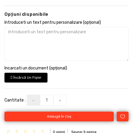
Opţiuni disponibile
Introduceti un text pentru personalizare (opțional)
Incarcati un document (opțional)
Încărcă Un Fişier
Cantitate :
Adaugă În Coş
0 opinii
Spune-ţi opinia