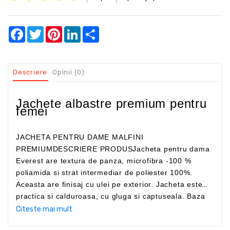
Facebook
Twitter
Pinterest
LinkedIn
Share
Descriere
Opinii (0)
Jachete albastre premium pentru
femei
JACHETA PENTRU DAME MALFINI
PREMIUMDESCRIERE PRODUSJacheta pentru dama
Everest are textura de panza, microfibra -100 %
poliamida si strat intermediar de poliester 100%.
Aceasta are finisaj cu ulei pe exterior. Jacheta este
practica si calduroasa, cu gluga si captuseala. Baza
inferioara, manecile si gluga sunt prevazute cu
Citeste mai mult
elastic.CARACTERISTICI JACHETA DAMA EVEREST