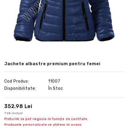
Jachete albastre premium pentru femei
Cod Produs:
11007
Disponibilitate:
În Stoc
352.98 Lei
TVA inclus!
Preturile se pot negocia in funcție de cantitate.
Produsele personalizate se plătesc în avans.