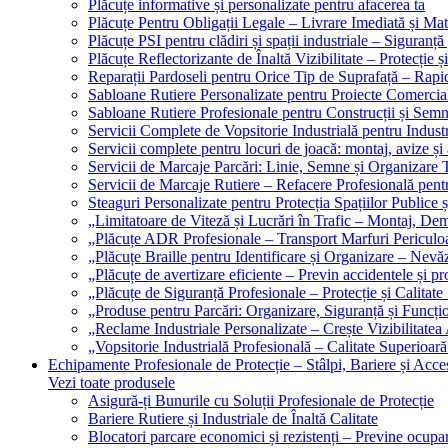
Plăcuțe informative și personalizate pentru afacerea ta
Plăcuțe Pentru Obligații Legale – Livrare Imediată și Mat
Plăcuțe PSI pentru clădiri și spații industriale – Siguranță
Plăcuțe Reflectorizante de Înaltă Vizibilitate – Protecție ș
Reparații Pardoseli pentru Orice Tip de Suprafață – Rapid
Sabloane Rutiere Personalizate pentru Proiecte Comerciale
Sabloane Rutiere Profesionale pentru Construcții și Semn
Servicii Complete de Vopsitorie Industrială pentru Industr
Servicii complete pentru locuri de joacă: montaj, avize și
Servicii de Marcaje Parcări: Linie, Semne și Organizare T
Servicii de Marcaje Rutiere – Refacere Profesională pentr
Steaguri Personalizate pentru Protecția Spațiilor Publice ș
„Limitatoare de Viteză și Lucrări în Trafic – Montaj, Dem
„Plăcuțe ADR Profesionale – Transport Marfuri Periculoa
„Plăcuțe Braille pentru Identificare și Organizare – Nevă
„Plăcuțe de avertizare eficiente – Previn accidentele și p
„Plăcuțe de Siguranță Profesionale – Protecție și Calitate
„Produse pentru Parcări: Organizare, Siguranță și Funcțio
„Reclame Industriale Personalizate – Crește Vizibilitatea 
„Vopsitorie Industrială Profesională – Calitate Superioară
Echipamente Profesionale de Protecție – Stâlpi, Bariere și Acces
Vezi toate produsele
Asigură-ți Bunurile cu Soluții Profesionale de Protecție
Bariere Rutiere și Industriale de Înaltă Calitate
Blocatori parcare economici și rezistenți – Previne ocupa