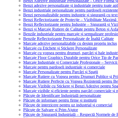
Benzi Adezive Industriale Personalizate – Orice Formă ș
Benzi adezive personalizate și industriale pentru toate apli
Benzi industriale personalizate pentru pardoseli rezistente
Benzi personalizabile pentru industrie și siguranță cu text
Benzi Reflectorizante de Protecție – Vizibilitate Maximă
Benzi Reflectorizante pentru Industrie – Siguranță și Viz
Benzi și Marcaje Rutiere de Calitate pentru Beton și Asfa
Benzile industriale pentru marcaje și semnalizare profesi
Benzile Reflectorizante Personalizate de Înaltă Calitate
Marcaje adezive personalizabile cu design propriu inclus
Marcaje cu Etichete și Stickere Personalizate
Marcaje cu vopsea pentru drumuri, parcări și hale industr
Marcaje Floor Graphics Durabile pentru Orice Tip de Pa
Marcaje Industriale și Comerciale Profesionale – Servici
Marcaje pentru pardoseli industriale și comerciale
Marcaje Personalizate pentru Parcări și Spații
Marcaje Rutiere cu Vopsea pentru Drumuri Publice și Pri
Marcaje Rutiere Perfecte cu Vopsea Rezistentă pentru Bet
Marcaje Vizibile cu Stickere și Benzi Adezive pentru Spaț
Marcaje vizibile și eficiente pentru parcări comerciale și r
Plăcuțe de Identificare Industrială personalizate
Plăcuțe de informare pentru firme și instituții
Plăcuțe de interzicere pentru uz industrial și comercial
Plăcuțe de Salvare și Prim Ajutor
Plăcuțe de Siguranță Industrială – Respectă Normele de 