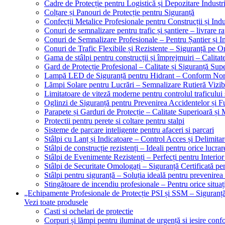
Cadre de Protecție pentru Logistică și Depozitare Industr
Colțare și Panouri de Protecție pentru Siguranță
Confecții Metalice Profesionale pentru Construcții și Indu
Conuri de semnalizare pentru trafic și șantiere – livrare r
Conuri de Semnalizare Profesionale – Pentru Șantier și In
Conuri de Trafic Flexibile și Rezistente – Siguranță pe 
Gama de stâlpi pentru construcții și împrejmuiri – Calitat
Gard de Protecție Profesional – Calitate și Siguranță Sup
Lampă LED de Siguranță pentru Hidrant – Conform No
Lămpi Solare pentru Lucrări – Semnalizare Rutieră Vizib
Limitatoare de viteză moderne pentru controlul traficului 
Oglinzi de Siguranță pentru Prevenirea Accidentelor și Fu
Parapete și Garduri de Protecție – Calitate Superioară și
Protectii pentru perete si coltare pentru stalpi
Sisteme de parcare inteligente pentru afaceri si parcari
Stâlpi cu Lanț și Indicatoare – Control Acces și Delimitar
Stâlpi de construcție rezistenți – Ideali pentru orice lucrar
Stâlpi de Evenimente Rezistenți – Perfecți pentru Interior 
Stâlpi de Securitate Omologați – Siguranță Certificată pe
Stâlpi pentru siguranță – Soluția ideală pentru prevenirea
Stingătoare de incendiu profesionale – Pentru orice situaț
„Echipamente Profesionale de Protecție PSI și SSM – Sigura
Vezi toate produsele
Casti si ochelari de protectie
Corpuri și lămpi pentru iluminat de urgență si iesire co