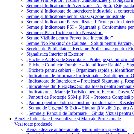
Semne Prim Ajutor: Vizibile, Standardizate și Obligatorii
Semne și Indicatoare de Avertizare – Asigură-ți Siguranța
Semne si Indicatoare de interzicere industriale si comerci
Semne şi Indicatoare pentru străzi şi zone Industriale
Semne si Indicatoare Personalizate | Plăcuțe pentru Interio
Semne și Indicatoare PSI – Siguranță și Conformitate pen
Semne și Plăci Tactile pentru Nevăzători
Semne Vizibile pentru Prevenirea Incendiilor”
Semne ‘No Parking’ de Calitate – Soluții pentru Parcare, 
Servicii de Publicitate și Reclame Profesionale pentru Fi
Signalistica Interior și Exterior
„Etichete ADR și de Securitate – Protecție și Conformita
„Etichete Conducte Durabile – Identificare Rapidă și Sigu
„Etichete pentru cabluri – Organizare rapidă și identificar
„Indicatoare de Informare Profesionale – Soluții pentru O
„Indicatoare de Interzicere – Protejează Siguranța și Res
„Indicatoare din Plexiglas: Soluția Ideală pentru Semnali
„Indicatoare și Marcaje Turistice pentru Fiecare Traseu 
„Panouri de Protecție SSM și PSI – Protecție Completă 
„Panouri pentru clădiri și construcții industriale – Reziste
„Semne de Urgență & Exit – Siguranță Vizibilă pentru A
„Semne și Panouri de Informare – Ghidaj Vizual pentru Cl
Benzile Industriale Personalizate și Marcaje Profesionale
Vezi toate produsele
Benzi adezive antiderapante pentru interior și exterior