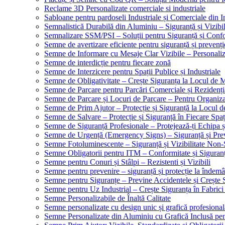
Reclame 3D Personalizate comerciale si industriale
Sabloane pentru pardoseli Industriale și Comerciale din In
Semnalistică Durabilă din Aluminiu – Siguranță și Vizibi
Semnalizare SSM/PSI – Soluții pentru Siguranță și Conf
Semne de avertizare eficiente pentru siguranță și prevenți
Semne de Informare cu Mesaje Clar Vizibile – Personaliz
Semne de interdicție pentru fiecare zonă
Semne de Interzicere pentru Spații Publice și Industriale
Semne de Obligativitate – Crește Siguranța la Locul de
Semne de Parcare pentru Parcări Comerciale și Rezidenți
Semne de Parcare și Locuri de Parcare – Pentru Organizare
Semne de Prim Ajutor – Protecție și Siguranță la Locul 
Semne de Salvare – Protecție și Siguranță în Fiecare Spaț
Semne de Siguranță Profesionale – Protejează-ți Echipa ș
Semne de Urgență (Emergency Signs) – Siguranță și Pre
Semne Fotoluminescente – Siguranță și Vizibilitate Non-
Semne Obligatorii pentru ITM – Conformitate și Siguran
Semne pentru Conuri și Stâlpi – Rezistenti și Vizibili
Semne pentru prevenire – siguranță și protecție la îndemâ
Semne pentru Siguranțe – Previne Accidentele și Crește 
Semne pentru Uz Industrial – Crește Siguranța în Fabrici
Semne Personalizabile de Înaltă Calitate
Semne personalizate cu design unic și grafică profesional
Semne Personalizate din Aluminiu cu Grafică Inclusă pent