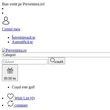
Bun venit pe Prevenirea.ro!
Contul meu
Înregistrează-te
Autentifică-te
caută
0
0.00 lei
Coșul este gol!
Wish List (0)
compare