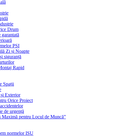
ială
strie
apidă
dustrie
Orice Drum
e garantată
erioară
rmelor PSI
ilă Zi și Noapte
și siguranță
rturilor
 Montaj Rapid
e Spații
e
și Exterior
ntru Orice Proiect
 accidentelor
ie de urgență
nță Maximă pentru Locul de Muncă”
nform normelor ISU