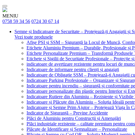
MENIU
0758 59 34 56
0724 30 67 14
Semne și Indicatoare de Securitate – Protejează-ți Angajații și 
Vezi toate produsele
Afișe PSI și SSM – Siguranță la Locul de Muncă, Confor
Etichete Aluminiu Premium – Durabile, Profesionale și P
Etichete Personalizate Premium – Transformă Produsele T
Etichete și Sigilii de Securitate Profesionale – Protecție ș
indicatoare de avertizare rezistente pentru locuri de munc
Indicatoare de informare pentru clienți și angajați
Indicatoare de Obligație SSM – Protejează-ți Angajații 
Indicatoare Parking Profesionale – Organizare și Siguranț
Indicatoare pentru incendiu – siguranță și conformitate pe
Indicatoare personalizate din plastic pentru Interior și Ext
Indicatoare Rutiere din Aluminiu – Rezistente și Vizibile 
Indicatoare și Plăcuțe din Aluminiu – Soluția Ideală pent
Indicatoare și Semne Prim Ajutor – Protejează Viața în 
Indicator de Siguranță – Previne Accidente
Plăci de Aluminiu pentru Construcții și Amenajări
Plăci industriale rezistente – calitate premium pentru const
Plăcuțe de Identificare și Semnalizare – Personalizate
Plăcuțe și Semne cu Cod QR – Soluția Modernă pentru Ide