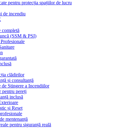
cate pentru protecția spațiilor de lucru
ui de incendiu
E
e completă
n muncă (SSM & PSI)
 Profesionale
Sanitare
on
garantată
nclusă
ția clădirilor
nță și consultanță
 de Stingere a Incendiilor
r pentru pereți
tanță inclusă
Exterioare
tic și Reset
 profesionale
e de mentenanță
eale pentru siguranță reală