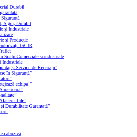
erial Durabil
 garantată
i Siguranță
, Sigur, Durabil
 și Industriale
alizare
ie și Producție
 autorizații ISCIR
rafict
u Spații Comerciale si industriale
i Industriale
ontaj și Servicii de Reparații”
se în Siguranță”
zători”
rotejează echipa!”
 Superioară”
nalitate”
Afacerii Tale”
 și Durabilitate Garantată”
orii
rea abuzivă