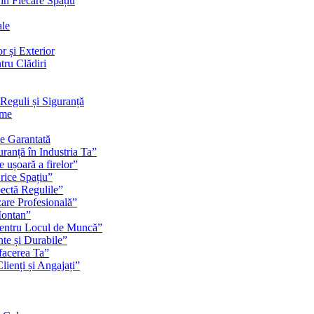
 în Fiecare Spațiu
ale
r și Exterior
tru Clădiri
Reguli și Siguranță
rme
te Garantată
ranță în Industria Ta”
e ușoară a firelor”
rice Spațiu”
pectă Regulile”
zare Profesională”
Montan”
pentru Locul de Muncă”
nte și Durabile”
facerea Ta”
ienți și Angajați”