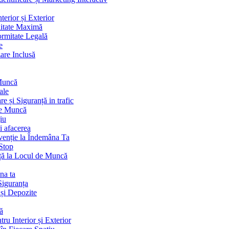
terior și Exterior
litate Maximă
ormitate Legală
e
are Inclusă
 Muncă
ale
 și Siguranță in trafic
de Muncă
iu
i afacerea
venție la Îndemâna Ta
Stop
ță la Locul de Muncă
na ta
Siguranța
 și Depozite
ă
ru Interior și Exterior