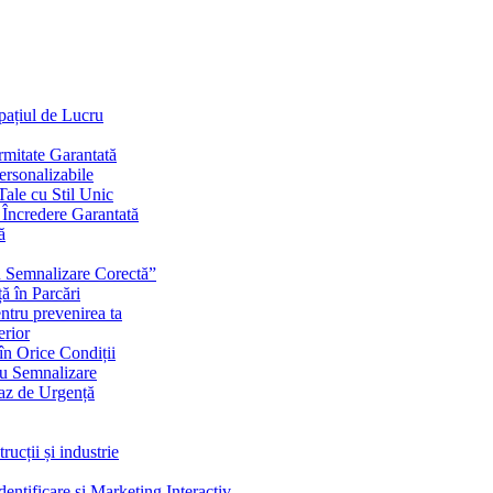
Spațiul de Lucru
mitate Garantată
ersonalizabile
ale cu Stil Unic
i Încredere Garantată
ă
cu Semnalizare Corectă”
ă în Parcări
ntru prevenirea ta
erior
în Orice Condiții
ru Semnalizare
Caz de Urgență
rucții și industrie
ntificare și Marketing Interactiv