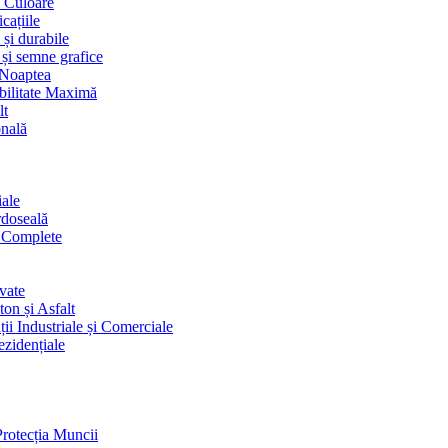
i Culoare
cațiile
 și durabile
 și semne grafice
 Noaptea
ibilitate Maximă
lt
onală
iale
rdoseală
i Complete
vate
on și Asfalt
ii Industriale și Comerciale
ezidențiale
Protecția Muncii