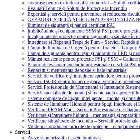
covorașe pentru uz industrial și comercial – Soluții certifi
Evaluări Tehnice și Soluții de Protecție la Incendiu
Expertiză și servicii pentru prevenirea și reducerea riscul
GEAMURI, STICLĂ ŞI OGLINZI PERSONALIZAT
Iluminat de siguranță și panică certificat ISU
Îmbrăcăminte și echipamente SSM și PSI pentru protecți
Încălțăminte de protecție pentru siguranță și sănătate î
Întreținere și Reparații Trape de Fum – Servicii Rapide și
Lămpi de Iluminat de Urgență pentru Toalete și Grupuri 
Lămpi de siguranță pentru ieșiri și hidranti cu LED și ne
Mănuși rezistente pentru protecție PSI și SSM – Calitate 
Planuri de evacuare incendiu profesionale cu schiță PSI i
Reparatii si mentenanta depozite si hale industriale
Servicii de verificare și întreținere sprinklere pentru protec
Servicii ISCIR pentru locuri de joacă: verificare, mentena
Servicii Profesionale de Mentenanță și Întreținere Sisteme
Servicii specializate de montaj și mentenanță a protecțiilo
sisteme complete de irigații inteligente – montaj și consul
Sisteme de Iluminare Hidranti pentru Spații Interioare și 
Verificare PRAM Mac – Servicii Profesionale de Diagnos
Verificare și întreținere hidranți – mentenanță și reparații
Verificare stingătoare de incendiu – Servicii profesional
Vindem și producem articole de protecție – echipamente r
Servicii
Avize si autorizatii - Casete luminoase