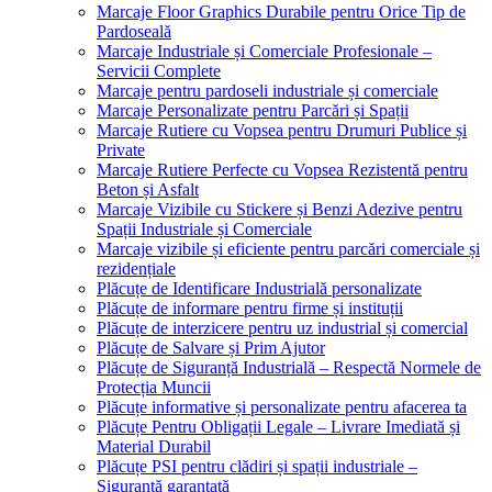
Marcaje Floor Graphics Durabile pentru Orice Tip de
Pardoseală
Marcaje Industriale și Comerciale Profesionale –
Servicii Complete
Marcaje pentru pardoseli industriale și comerciale
Marcaje Personalizate pentru Parcări și Spații
Marcaje Rutiere cu Vopsea pentru Drumuri Publice și
Private
Marcaje Rutiere Perfecte cu Vopsea Rezistentă pentru
Beton și Asfalt
Marcaje Vizibile cu Stickere și Benzi Adezive pentru
Spații Industriale și Comerciale
Marcaje vizibile și eficiente pentru parcări comerciale și
rezidențiale
Plăcuțe de Identificare Industrială personalizate
Plăcuțe de informare pentru firme și instituții
Plăcuțe de interzicere pentru uz industrial și comercial
Plăcuțe de Salvare și Prim Ajutor
Plăcuțe de Siguranță Industrială – Respectă Normele de
Protecția Muncii
Plăcuțe informative și personalizate pentru afacerea ta
Plăcuțe Pentru Obligații Legale – Livrare Imediată și
Material Durabil
Plăcuțe PSI pentru clădiri și spații industriale –
Siguranță garantată