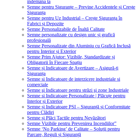
îndemâna ta
Semne pentru Siguranțe – Previne Accidentele și Crește
Siguranța
Semne pentru Uz Industrial – Crește Siguranța în
Fabrici și Depozite
Semne Personalizabile de Înaltă Calitate
Semne personalizate cu design unic și grafică
profesională
Semne Personalizate din Aluminiu cu Grafică Inclusă
pentru Interior și Exterior
Semne Prim Ajutor: Vizibile, Standardizate și
Obligatorii în Fiecare Spațiu
Semne și Indicatoare de Avertizare – Asigură-ți
Siguranța
Semne si Indicatoare de interzicere industriale si
comerciale
Semne şi Indicatoare pentru străzi şi zone Industriale
Semne si Indicatoare Personalizate | Plăcuțe pentru
Interior și Exterior
Semne și Indicatoare PSI – Siguranță și Conformitate
pentru Clădiri
Semne și Plăci Tactile pentru Nevăzători
Semne Vizibile pentru Prevenirea Incendiilor”
Semne ‘No Parking’ de Calitate – Soluții pentru
Parcare, Reguli și Siguranță