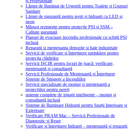
și Profesionale
Lămpi de Iluminat de Urgență pentru Toalete și Grupuri
Sanitare
Lămpi de siguranță pentru ieșiri și hidranti cu LED și
neon
Mănuși rezistente pentru protecție PSI și SSM –
Calitate garantată
Planuri de evacuare incendiu profesionale cu schiță PSI
inclusă
Reparatii si mentenanta depozite si hale industriale
Servicii de verificare și întreținere sprinklere pentru
protecția clădirilor
Servicii ISCIR pentru locuri de joacă: verificare,
mentenanță și consultanță
Servicii Profesionale de Mentenanță și Întreținere
Sisteme de Stingere a Incendiilor
Servicii specializate de montaj și mentenanță a
protecțiilor pentru pereți
sisteme complete de irigații inteligente – montaj și
consultanță inclusă
Sisteme de Iluminare Hidranti pentru Spații Interioare și
Exterioare
Verificare PRAM Mac – Servicii Profesionale de
Diagnostic și Reset
Verificare și întreținere hidranți – mentenanță și reparații