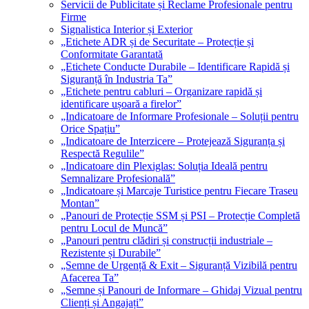
Servicii de Publicitate și Reclame Profesionale pentru
Firme
Signalistica Interior și Exterior
„Etichete ADR și de Securitate – Protecție și
Conformitate Garantată
„Etichete Conducte Durabile – Identificare Rapidă și
Siguranță în Industria Ta”
„Etichete pentru cabluri – Organizare rapidă și
identificare ușoară a firelor”
„Indicatoare de Informare Profesionale – Soluții pentru
Orice Spațiu”
„Indicatoare de Interzicere – Protejează Siguranța și
Respectă Regulile”
„Indicatoare din Plexiglas: Soluția Ideală pentru
Semnalizare Profesională”
„Indicatoare și Marcaje Turistice pentru Fiecare Traseu
Montan”
„Panouri de Protecție SSM și PSI – Protecție Completă
pentru Locul de Muncă”
„Panouri pentru clădiri și construcții industriale –
Rezistente și Durabile”
„Semne de Urgență & Exit – Siguranță Vizibilă pentru
Afacerea Ta”
„Semne și Panouri de Informare – Ghidaj Vizual pentru
Clienți și Angajați”