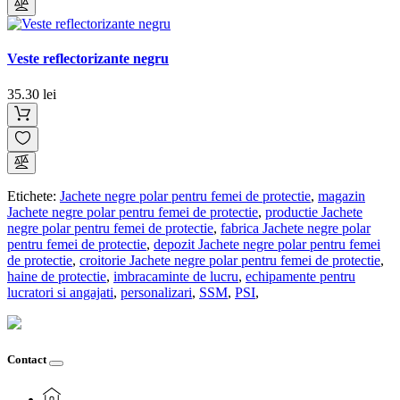
Veste reflectorizante negru
35.30 lei
Etichete:
Jachete negre polar pentru femei de protectie
,
magazin
Jachete negre polar pentru femei de protectie
,
productie Jachete
negre polar pentru femei de protectie
,
fabrica Jachete negre polar
pentru femei de protectie
,
depozit Jachete negre polar pentru femei
de protectie
,
croitorie Jachete negre polar pentru femei de protectie
,
haine de protectie
,
imbracaminte de lucru
,
echipamente pentru
lucratori si angajati
,
personalizari
,
SSM
,
PSI
,
Contact