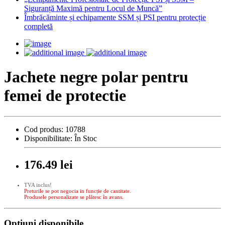
Siguranță Maximă pentru Locul de Muncă”
Îmbrăcăminte și echipamente SSM și PSI pentru protecție
completă
Jachete negre polar pentru
femei de protectie
Cod produs:
10788
Disponibilitate:
În Stoc
176.49 lei
TVA inclus!
Preturile se pot negocia in funcție de cantitate.
Produsele personalizate se plătesc în avans.
Opţiuni disponibile