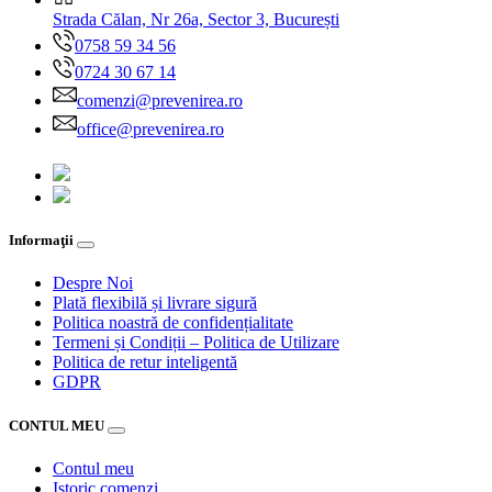
Strada Călan, Nr 26a, Sector 3, București
0758 59 34 56
0724 30 67 14
comenzi@prevenirea.ro
office@prevenirea.ro
Informaţii
Despre Noi
Plată flexibilă și livrare sigură
Politica noastră de confidențialitate
Termeni și Condiții – Politica de Utilizare
Politica de retur inteligentă
GDPR
CONTUL MEU
Contul meu
Istoric comenzi