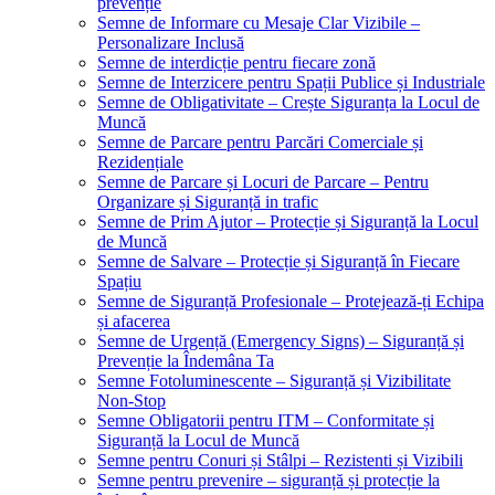
prevenție
Semne de Informare cu Mesaje Clar Vizibile –
Personalizare Inclusă
Semne de interdicție pentru fiecare zonă
Semne de Interzicere pentru Spații Publice și Industriale
Semne de Obligativitate – Crește Siguranța la Locul de
Muncă
Semne de Parcare pentru Parcări Comerciale și
Rezidențiale
Semne de Parcare și Locuri de Parcare – Pentru
Organizare și Siguranță in trafic
Semne de Prim Ajutor – Protecție și Siguranță la Locul
de Muncă
Semne de Salvare – Protecție și Siguranță în Fiecare
Spațiu
Semne de Siguranță Profesionale – Protejează-ți Echipa
și afacerea
Semne de Urgență (Emergency Signs) – Siguranță și
Prevenție la Îndemâna Ta
Semne Fotoluminescente – Siguranță și Vizibilitate
Non-Stop
Semne Obligatorii pentru ITM – Conformitate și
Siguranță la Locul de Muncă
Semne pentru Conuri și Stâlpi – Rezistenti și Vizibili
Semne pentru prevenire – siguranță și protecție la