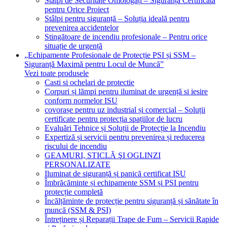
Stâlpi de Securitate Omologați – Siguranță Certificată
pentru Orice Proiect
Stâlpi pentru siguranță – Soluția ideală pentru
prevenirea accidentelor
Stingătoare de incendiu profesionale – Pentru orice
situație de urgență
„Echipamente Profesionale de Protecție PSI și SSM –
Siguranță Maximă pentru Locul de Muncă”
Vezi toate produsele
Casti si ochelari de protectie
Corpuri și lămpi pentru iluminat de urgență si iesire
conform normelor ISU
covorașe pentru uz industrial și comercial – Soluții
certificate pentru protecția spațiilor de lucru
Evaluări Tehnice și Soluții de Protecție la Incendiu
Expertiză și servicii pentru prevenirea și reducerea
riscului de incendiu
GEAMURI, STICLĂ ŞI OGLINZI
PERSONALIZATE
Iluminat de siguranță și panică certificat ISU
Îmbrăcăminte și echipamente SSM și PSI pentru
protecție completă
Încălțăminte de protecție pentru siguranță și sănătate în
muncă (SSM & PSI)
Întreținere și Reparații Trape de Fum – Servicii Rapide