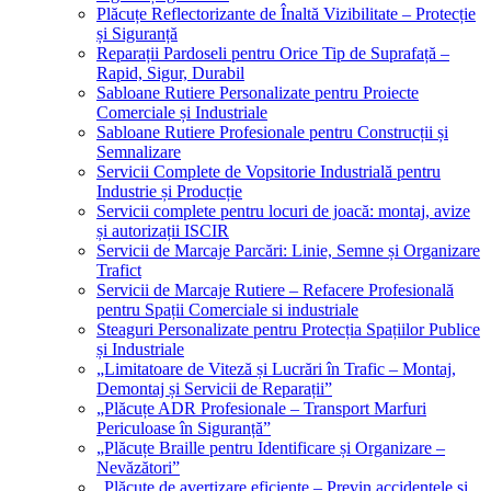
Plăcuțe Reflectorizante de Înaltă Vizibilitate – Protecție
și Siguranță
Reparații Pardoseli pentru Orice Tip de Suprafață –
Rapid, Sigur, Durabil
Sabloane Rutiere Personalizate pentru Proiecte
Comerciale și Industriale
Sabloane Rutiere Profesionale pentru Construcții și
Semnalizare
Servicii Complete de Vopsitorie Industrială pentru
Industrie și Producție
Servicii complete pentru locuri de joacă: montaj, avize
și autorizații ISCIR
Servicii de Marcaje Parcări: Linie, Semne și Organizare
Trafict
Servicii de Marcaje Rutiere – Refacere Profesională
pentru Spații Comerciale si industriale
Steaguri Personalizate pentru Protecția Spațiilor Publice
și Industriale
„Limitatoare de Viteză și Lucrări în Trafic – Montaj,
Demontaj și Servicii de Reparații”
„Plăcuțe ADR Profesionale – Transport Marfuri
Periculoase în Siguranță”
„Plăcuțe Braille pentru Identificare și Organizare –
Nevăzători”
„Plăcuțe de avertizare eficiente – Previn accidentele și