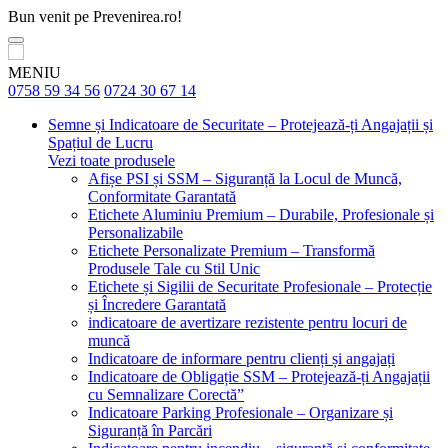
Bun venit pe Prevenirea.ro!
MENIU
0758 59 34 56
0724 30 67 14
Semne și Indicatoare de Securitate – Protejează-ți Angajații și
Spațiul de Lucru
Vezi toate produsele
Afișe PSI și SSM – Siguranță la Locul de Muncă,
Conformitate Garantată
Etichete Aluminiu Premium – Durabile, Profesionale și
Personalizabile
Etichete Personalizate Premium – Transformă
Produsele Tale cu Stil Unic
Etichete și Sigilii de Securitate Profesionale – Protecție
și Încredere Garantată
indicatoare de avertizare rezistente pentru locuri de
muncă
Indicatoare de informare pentru clienți și angajați
Indicatoare de Obligație SSM – Protejează-ți Angajații
cu Semnalizare Corectă”
Indicatoare Parking Profesionale – Organizare și
Siguranță în Parcări