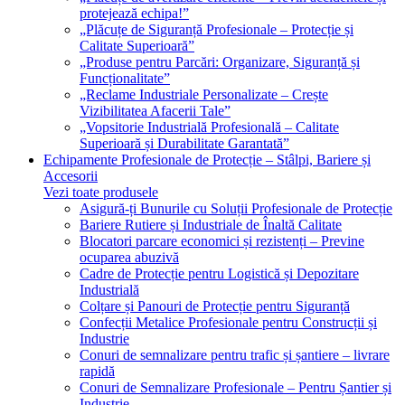
protejează echipa!”
„Plăcuțe de Siguranță Profesionale – Protecție și
Calitate Superioară”
„Produse pentru Parcări: Organizare, Siguranță și
Funcționalitate”
„Reclame Industriale Personalizate – Crește
Vizibilitatea Afacerii Tale”
„Vopsitorie Industrială Profesională – Calitate
Superioară și Durabilitate Garantată”
Echipamente Profesionale de Protecție – Stâlpi, Bariere și
Accesorii
Vezi toate produsele
Asigură-ți Bunurile cu Soluții Profesionale de Protecție
Bariere Rutiere și Industriale de Înaltă Calitate
Blocatori parcare economici și rezistenți – Previne
ocuparea abuzivă
Cadre de Protecție pentru Logistică și Depozitare
Industrială
Colțare și Panouri de Protecție pentru Siguranță
Confecții Metalice Profesionale pentru Construcții și
Industrie
Conuri de semnalizare pentru trafic și șantiere – livrare
rapidă
Conuri de Semnalizare Profesionale – Pentru Șantier și
Industrie