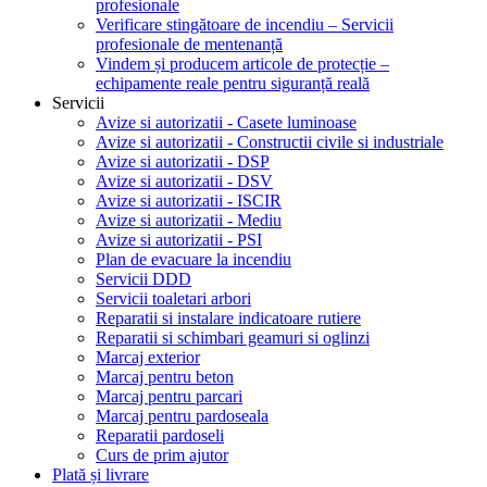
profesionale
Verificare stingătoare de incendiu – Servicii
profesionale de mentenanță
Vindem și producem articole de protecție –
echipamente reale pentru siguranță reală
Servicii
Avize si autorizatii - Casete luminoase
Avize si autorizatii - Constructii civile si industriale
Avize si autorizatii - DSP
Avize si autorizatii - DSV
Avize si autorizatii - ISCIR
Avize si autorizatii - Mediu
Avize si autorizatii - PSI
Plan de evacuare la incendiu
Servicii DDD
Servicii toaletari arbori
Reparatii si instalare indicatoare rutiere
Reparatii si schimbari geamuri si oglinzi
Marcaj exterior
Marcaj pentru beton
Marcaj pentru parcari
Marcaj pentru pardoseala
Reparatii pardoseli
Curs de prim ajutor
Plată și livrare