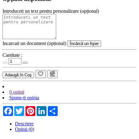
Introduceti un text pentru personalizare (opțional)
Incarcati un document (opțional)
Încărcă un fişier
Cantitate :
Adaugă în Coş
0 opinii
Spune-ţi opinia
Facebook
Twitter
Pinterest
LinkedIn
Share
Descriere
Opinii (0)