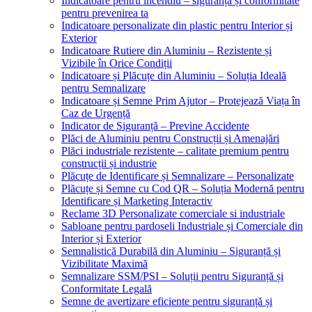
Indicatoare pentru incendiu – siguranță și conformitate
pentru prevenirea ta
Indicatoare personalizate din plastic pentru Interior și
Exterior
Indicatoare Rutiere din Aluminiu – Rezistente și
Vizibile în Orice Condiții
Indicatoare și Plăcuțe din Aluminiu – Soluția Ideală
pentru Semnalizare
Indicatoare și Semne Prim Ajutor – Protejează Viața în
Caz de Urgență
Indicator de Siguranță – Previne Accidente
Plăci de Aluminiu pentru Construcții și Amenajări
Plăci industriale rezistente – calitate premium pentru
construcții și industrie
Plăcuțe de Identificare și Semnalizare – Personalizate
Plăcuțe și Semne cu Cod QR – Soluția Modernă pentru
Identificare și Marketing Interactiv
Reclame 3D Personalizate comerciale si industriale
Sabloane pentru pardoseli Industriale și Comerciale din
Interior și Exterior
Semnalistică Durabilă din Aluminiu – Siguranță și
Vizibilitate Maximă
Semnalizare SSM/PSI – Soluții pentru Siguranță și
Conformitate Legală
Semne de avertizare eficiente pentru siguranță și