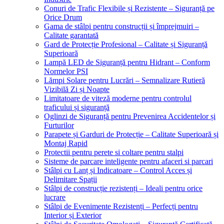
Conuri de Trafic Flexibile și Rezistente – Siguranță pe
Orice Drum
Gama de stâlpi pentru construcții și împrejmuiri –
Calitate garantată
Gard de Protecție Profesional – Calitate și Siguranță
Superioară
Lampă LED de Siguranță pentru Hidrant – Conform
Normelor PSI
Lămpi Solare pentru Lucrări – Semnalizare Rutieră
Vizibilă Zi și Noapte
Limitatoare de viteză moderne pentru controlul
traficului și siguranță
Oglinzi de Siguranță pentru Prevenirea Accidentelor și
Furturilor
Parapete și Garduri de Protecție – Calitate Superioară și
Montaj Rapid
Protectii pentru perete si coltare pentru stalpi
Sisteme de parcare inteligente pentru afaceri si parcari
Stâlpi cu Lanț și Indicatoare – Control Acces și
Delimitare Spații
Stâlpi de construcție rezistenți – Ideali pentru orice
lucrare
Stâlpi de Evenimente Rezistenți – Perfecți pentru
Interior și Exterior