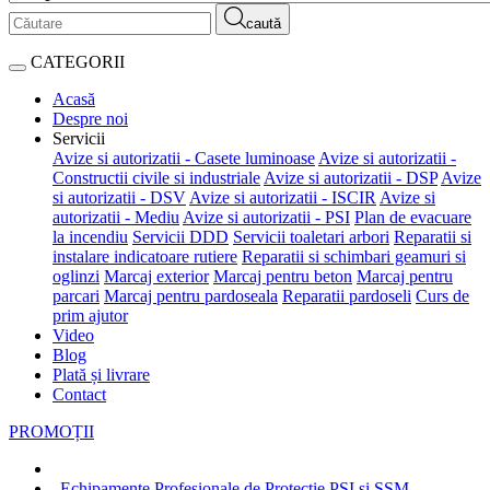
caută
CATEGORII
Acasă
Despre noi
Servicii
Avize si autorizatii - Casete luminoase
Avize si autorizatii -
Constructii civile si industriale
Avize si autorizatii - DSP
Avize
si autorizatii - DSV
Avize si autorizatii - ISCIR
Avize si
autorizatii - Mediu
Avize si autorizatii - PSI
Plan de evacuare
la incendiu
Servicii DDD
Servicii toaletari arbori
Reparatii si
instalare indicatoare rutiere
Reparatii si schimbari geamuri si
oglinzi
Marcaj exterior
Marcaj pentru beton
Marcaj pentru
parcari
Marcaj pentru pardoseala
Reparatii pardoseli
Curs de
prim ajutor
Video
Blog
Plată și livrare
Contact
PROMOȚII
„Echipamente Profesionale de Protecție PSI și SSM –