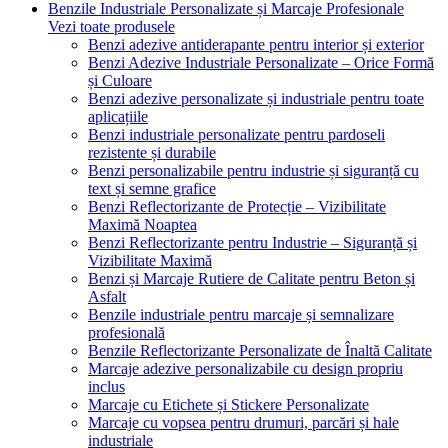
Benzile Industriale Personalizate și Marcaje Profesionale
Vezi toate produsele
Benzi adezive antiderapante pentru interior și exterior
Benzi Adezive Industriale Personalizate – Orice Formă
și Culoare
Benzi adezive personalizate și industriale pentru toate
aplicațiile
Benzi industriale personalizate pentru pardoseli
rezistente și durabile
Benzi personalizabile pentru industrie și siguranță cu
text și semne grafice
Benzi Reflectorizante de Protecție – Vizibilitate
Maximă Noaptea
Benzi Reflectorizante pentru Industrie – Siguranță și
Vizibilitate Maximă
Benzi și Marcaje Rutiere de Calitate pentru Beton și
Asfalt
Benzile industriale pentru marcaje și semnalizare
profesională
Benzile Reflectorizante Personalizate de Înaltă Calitate
Marcaje adezive personalizabile cu design propriu
inclus
Marcaje cu Etichete și Stickere Personalizate
Marcaje cu vopsea pentru drumuri, parcări și hale
industriale