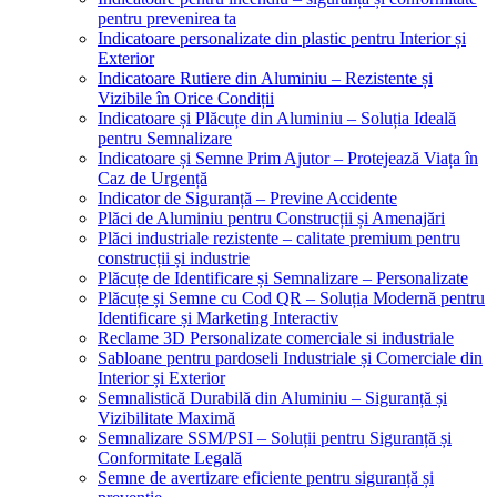
pentru prevenirea ta
Indicatoare personalizate din plastic pentru Interior și
Exterior
Indicatoare Rutiere din Aluminiu – Rezistente și
Vizibile în Orice Condiții
Indicatoare și Plăcuțe din Aluminiu – Soluția Ideală
pentru Semnalizare
Indicatoare și Semne Prim Ajutor – Protejează Viața în
Caz de Urgență
Indicator de Siguranță – Previne Accidente
Plăci de Aluminiu pentru Construcții și Amenajări
Plăci industriale rezistente – calitate premium pentru
construcții și industrie
Plăcuțe de Identificare și Semnalizare – Personalizate
Plăcuțe și Semne cu Cod QR – Soluția Modernă pentru
Identificare și Marketing Interactiv
Reclame 3D Personalizate comerciale si industriale
Sabloane pentru pardoseli Industriale și Comerciale din
Interior și Exterior
Semnalistică Durabilă din Aluminiu – Siguranță și
Vizibilitate Maximă
Semnalizare SSM/PSI – Soluții pentru Siguranță și
Conformitate Legală
Semne de avertizare eficiente pentru siguranță și