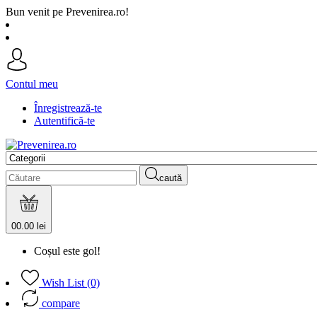
Bun venit pe Prevenirea.ro!
Contul meu
Înregistrează-te
Autentifică-te
caută
0
0.00 lei
Coșul este gol!
Wish List (0)
compare