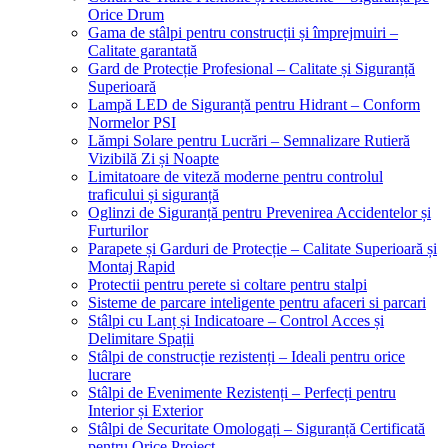
Orice Drum
Gama de stâlpi pentru construcții și împrejmuiri –
Calitate garantată
Gard de Protecție Profesional – Calitate și Siguranță
Superioară
Lampă LED de Siguranță pentru Hidrant – Conform
Normelor PSI
Lămpi Solare pentru Lucrări – Semnalizare Rutieră
Vizibilă Zi și Noapte
Limitatoare de viteză moderne pentru controlul
traficului și siguranță
Oglinzi de Siguranță pentru Prevenirea Accidentelor și
Furturilor
Parapete și Garduri de Protecție – Calitate Superioară și
Montaj Rapid
Protectii pentru perete si coltare pentru stalpi
Sisteme de parcare inteligente pentru afaceri si parcari
Stâlpi cu Lanț și Indicatoare – Control Acces și
Delimitare Spații
Stâlpi de construcție rezistenți – Ideali pentru orice
lucrare
Stâlpi de Evenimente Rezistenți – Perfecți pentru
Interior și Exterior
Stâlpi de Securitate Omologați – Siguranță Certificată
pentru Orice Proiect