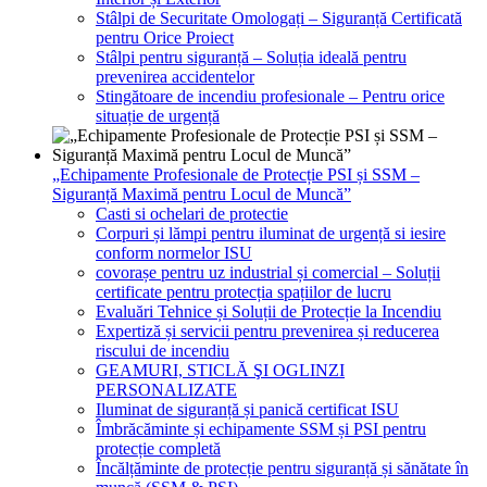
Stâlpi de Securitate Omologați – Siguranță Certificată
pentru Orice Proiect
Stâlpi pentru siguranță – Soluția ideală pentru
prevenirea accidentelor
Stingătoare de incendiu profesionale – Pentru orice
situație de urgență
„Echipamente Profesionale de Protecție PSI și SSM –
Siguranță Maximă pentru Locul de Muncă”
Casti si ochelari de protectie
Corpuri și lămpi pentru iluminat de urgență si iesire
conform normelor ISU
covorașe pentru uz industrial și comercial – Soluții
certificate pentru protecția spațiilor de lucru
Evaluări Tehnice și Soluții de Protecție la Incendiu
Expertiză și servicii pentru prevenirea și reducerea
riscului de incendiu
GEAMURI, STICLĂ ŞI OGLINZI
PERSONALIZATE
Iluminat de siguranță și panică certificat ISU
Îmbrăcăminte și echipamente SSM și PSI pentru
protecție completă
Încălțăminte de protecție pentru siguranță și sănătate în