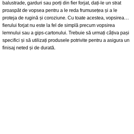
balustrade, garduri sau porți din fier forjat, dați-le un strat
proaspăt de vopsea pentru a le reda frumusețea și a le
proteja de rugină și coroziune. Cu toate acestea, vopsirea
fierului forjat nu este la fel de simplă precum vopsirea
lemnului sau a gips-cartonului. Trebuie să urmați câțiva pași
specifici și să utilizați produsele potrivite pentru a asigura un
finisaj neted și de durată.