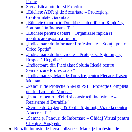
Firme
Signalistica Interior și Exterior
„Etichete ADR și de Securitate – Protecție și
Conformitate Garantată
„Etichete Conducte Durabile – Identificare Rapidă și
Siguranță în Industria Ta”
„Etichete pentru cabluri – Organizare rapidă și
identificare ușoară a firelor”
„Indicatoare de Informare Profesionale – Soluții pentru
Orice Spațiu”
„Indicatoare de Interzicere – Protejează Siguranța și
Respectă Regulile”
„Indicatoare din Plexiglas: Soluția Ideală pentru
Semnalizare Profesională”
„Indicatoare și Marcaje Turistice pentru Fiecare Traseu
Montan”
„Panouri de Protecție SSM și PSI – Protecție Completă
pentru Locul de Muncă”
„Panouri pentru clădiri și construcții industriale –
Rezistente și Durabile”
„Semne de Urgență & Exit – Siguranță Vizibilă pentru
Afacerea Ta”
„Semne și Panouri de Informare – Ghidaj Vizual pentru
Clienți și Angajați”
Benzile Industriale Personalizate și Marcaje Profesionale