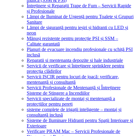
muncă (SSM & PSI)
Întreținere și Reparații Trape de Fum – Servicii Rapide
și Profesionale
Lămpi de Iluminat de Urgență pentru Toalete și Grupuri
Sanitare
Lămpi de siguranță pentru ieșiri și hidranti cu LED și
neon
Mănuși rezistente pentru protecție PSI și SSM –
Calitate garantată
Planuri de evacuare incendiu profesionale cu schiță PSI
inclusă
Reparatii si mentenanta depozite si hale industriale
Servicii de verificare și întreținere sprinklere pentru
protecția clădirilor
Servicii ISCIR pentru locuri de joacă: verificare,
mentenanță și consultanță
Servicii Profesionale de Mentenanță și Întreținere
Sisteme de Stingere a Incendiilor
Servicii specializate de montaj și mentenanță a
protecțiilor pentru pereți
sisteme complete de irigații inteligente – montaj și
consultanță inclusă
Sisteme de Iluminare Hidranti pentru Spații Interioare și
Exterioare
Verificare PRAM Mac – Servicii Profesionale de