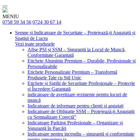
MENIU
0758 59 34 56
0724 30 67 14
Semne și Indicatoare de Securitate – Protejează-ți Angajații și
Spațiul de Lucru
Vezi toate produsele
Afișe PSI și SSM – Siguranță la Locul de Muncă,
Conformitate Garantată
Etichete Aluminiu Premium – Durabile, Profesionale și
Personalizabile
Etichete Personalizate Premium – Transformă
Produsele Tale cu Stil Unic
Etichete și Sigilii de Securitate Profesionale – Protecție
și Încredere Garantată
indicatoare de avertizare rezistente pentru locuri de
muncă
Indicatoare de informare pentru clienți și angajați
Indicatoare de Obligație SSM – Protejează-ți Angajații
cu Semnalizare Corectă”
Indicatoare Parking Profesionale – Organizare și
Siguranță în Parcări
Indicatoare pentru incendiu – siguranță și conformitate
pentru prevenirea ta