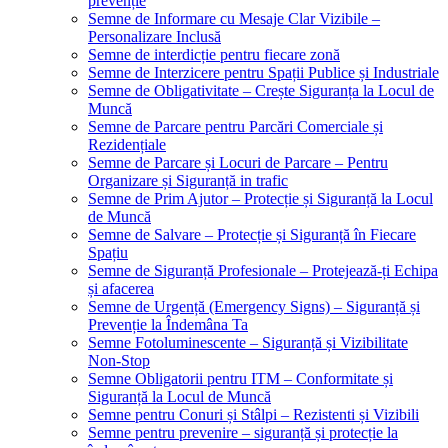
prevenție
Semne de Informare cu Mesaje Clar Vizibile –
Personalizare Inclusă
Semne de interdicție pentru fiecare zonă
Semne de Interzicere pentru Spații Publice și Industriale
Semne de Obligativitate – Crește Siguranța la Locul de
Muncă
Semne de Parcare pentru Parcări Comerciale și
Rezidențiale
Semne de Parcare și Locuri de Parcare – Pentru
Organizare și Siguranță in trafic
Semne de Prim Ajutor – Protecție și Siguranță la Locul
de Muncă
Semne de Salvare – Protecție și Siguranță în Fiecare
Spațiu
Semne de Siguranță Profesionale – Protejează-ți Echipa
și afacerea
Semne de Urgență (Emergency Signs) – Siguranță și
Prevenție la Îndemâna Ta
Semne Fotoluminescente – Siguranță și Vizibilitate
Non-Stop
Semne Obligatorii pentru ITM – Conformitate și
Siguranță la Locul de Muncă
Semne pentru Conuri și Stâlpi – Rezistenti și Vizibili
Semne pentru prevenire – siguranță și protecție la