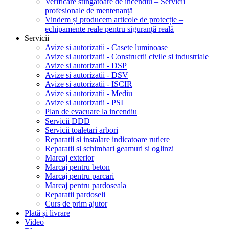
Verificare stingătoare de incendiu – Servicii
profesionale de mentenanță
Vindem și producem articole de protecție –
echipamente reale pentru siguranță reală
Servicii
Avize si autorizatii - Casete luminoase
Avize si autorizatii - Constructii civile si industriale
Avize si autorizatii - DSP
Avize si autorizatii - DSV
Avize si autorizatii - ISCIR
Avize si autorizatii - Mediu
Avize si autorizatii - PSI
Plan de evacuare la incendiu
Servicii DDD
Servicii toaletari arbori
Reparatii si instalare indicatoare rutiere
Reparatii si schimbari geamuri si oglinzi
Marcaj exterior
Marcaj pentru beton
Marcaj pentru parcari
Marcaj pentru pardoseala
Reparatii pardoseli
Curs de prim ajutor
Plată și livrare
Video