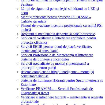
Lămpi de Iluminat de Urgență pentru Toalete și Grupuri
Sanitare
Lămpi de siguranță pentru ieșiri și hidranti cu LED și
neon
Mănuși rezistente pentru protecție PSI și SSM –
Calitate garantată
Planuri de evacuare incendiu profesionale cu schiță PSI
inclusă
Reparatii si mentenanta depozite si hale industriale
Servicii de verificare și întreținere sprinklere pentru
protecția clădirilor
Servicii ISCIR pentru locuri de joacă: verificare,
mentenanță și consultanță
Servicii Profesionale de Mentenanță și Întreținere
Sisteme de Stingere a Incendiilor
Servicii specializate de montaj și mentenanță a
protecțiilor pentru pereți
sisteme complete de irigații inteligente – montaj și
consultanță inclusă
Sisteme de Iluminare Hidranti pentru Spații Interioare și
Exterioare
Verificare PRAM Mac – Servicii Profesionale de
Diagnostic și Reset
Verificare și întreținere hidranți – mentenanță și reparații
profesionale