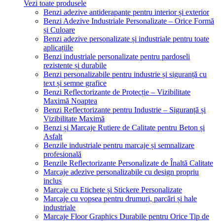
Vezi toate produsele
Benzi adezive antiderapante pentru interior și exterior
Benzi Adezive Industriale Personalizate – Orice Formă
și Culoare
Benzi adezive personalizate și industriale pentru toate
aplicațiile
Benzi industriale personalizate pentru pardoseli
rezistente și durabile
Benzi personalizabile pentru industrie și siguranță cu
text și semne grafice
Benzi Reflectorizante de Protecție – Vizibilitate
Maximă Noaptea
Benzi Reflectorizante pentru Industrie – Siguranță și
Vizibilitate Maximă
Benzi și Marcaje Rutiere de Calitate pentru Beton și
Asfalt
Benzile industriale pentru marcaje și semnalizare
profesională
Benzile Reflectorizante Personalizate de Înaltă Calitate
Marcaje adezive personalizabile cu design propriu
inclus
Marcaje cu Etichete și Stickere Personalizate
Marcaje cu vopsea pentru drumuri, parcări și hale
industriale
Marcaje Floor Graphics Durabile pentru Orice Tip de