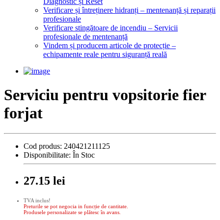
Diagnostic și Reset
Verificare și întreținere hidranți – mentenanță și reparații
profesionale
Verificare stingătoare de incendiu – Servicii
profesionale de mentenanță
Vindem și producem articole de protecție –
echipamente reale pentru siguranță reală
Serviciu pentru vopsitorie fier
forjat
Cod produs:
240421211125
Disponibilitate:
În Stoc
27.15 lei
TVA inclus!
Preturile se pot negocia in funcție de cantitate.
Produsele personalizate se plătesc în avans.