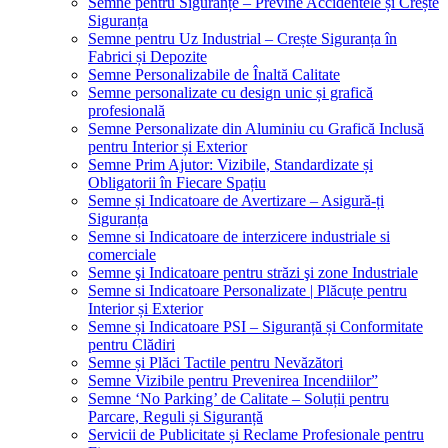
Semne pentru Siguranțe – Previne Accidentele și Crește
Siguranța
Semne pentru Uz Industrial – Crește Siguranța în
Fabrici și Depozite
Semne Personalizabile de Înaltă Calitate
Semne personalizate cu design unic și grafică
profesională
Semne Personalizate din Aluminiu cu Grafică Inclusă
pentru Interior și Exterior
Semne Prim Ajutor: Vizibile, Standardizate și
Obligatorii în Fiecare Spațiu
Semne și Indicatoare de Avertizare – Asigură-ți
Siguranța
Semne si Indicatoare de interzicere industriale si
comerciale
Semne şi Indicatoare pentru străzi şi zone Industriale
Semne si Indicatoare Personalizate | Plăcuțe pentru
Interior și Exterior
Semne și Indicatoare PSI – Siguranță și Conformitate
pentru Clădiri
Semne și Plăci Tactile pentru Nevăzători
Semne Vizibile pentru Prevenirea Incendiilor”
Semne ‘No Parking’ de Calitate – Soluții pentru
Parcare, Reguli și Siguranță
Servicii de Publicitate și Reclame Profesionale pentru