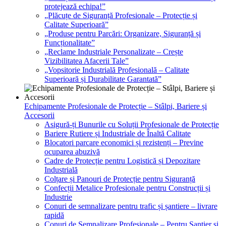
protejează echipa!”
„Plăcuțe de Siguranță Profesionale – Protecție și
Calitate Superioară”
„Produse pentru Parcări: Organizare, Siguranță și
Funcționalitate”
„Reclame Industriale Personalizate – Crește
Vizibilitatea Afacerii Tale”
„Vopsitorie Industrială Profesională – Calitate
Superioară și Durabilitate Garantată”
Echipamente Profesionale de Protecție – Stâlpi, Bariere și
Accesorii
Asigură-ți Bunurile cu Soluții Profesionale de Protecție
Bariere Rutiere și Industriale de Înaltă Calitate
Blocatori parcare economici și rezistenți – Previne
ocuparea abuzivă
Cadre de Protecție pentru Logistică și Depozitare
Industrială
Colțare și Panouri de Protecție pentru Siguranță
Confecții Metalice Profesionale pentru Construcții și
Industrie
Conuri de semnalizare pentru trafic și șantiere – livrare
rapidă
Conuri de Semnalizare Profesionale – Pentru Șantier și