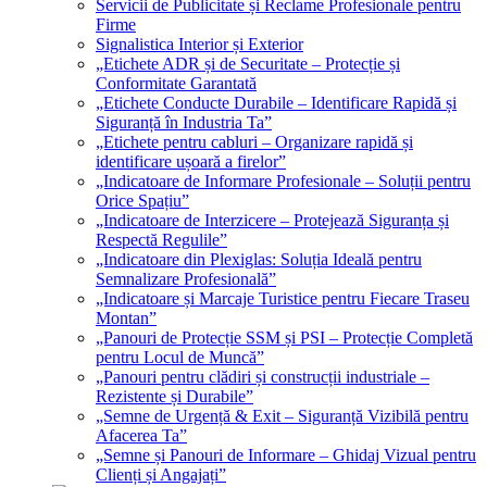
Servicii de Publicitate și Reclame Profesionale pentru
Firme
Signalistica Interior și Exterior
„Etichete ADR și de Securitate – Protecție și
Conformitate Garantată
„Etichete Conducte Durabile – Identificare Rapidă și
Siguranță în Industria Ta”
„Etichete pentru cabluri – Organizare rapidă și
identificare ușoară a firelor”
„Indicatoare de Informare Profesionale – Soluții pentru
Orice Spațiu”
„Indicatoare de Interzicere – Protejează Siguranța și
Respectă Regulile”
„Indicatoare din Plexiglas: Soluția Ideală pentru
Semnalizare Profesională”
„Indicatoare și Marcaje Turistice pentru Fiecare Traseu
Montan”
„Panouri de Protecție SSM și PSI – Protecție Completă
pentru Locul de Muncă”
„Panouri pentru clădiri și construcții industriale –
Rezistente și Durabile”
„Semne de Urgență & Exit – Siguranță Vizibilă pentru
Afacerea Ta”
„Semne și Panouri de Informare – Ghidaj Vizual pentru
Clienți și Angajați”