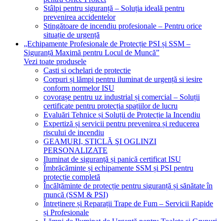
Stâlpi pentru siguranță – Soluția ideală pentru
prevenirea accidentelor
Stingătoare de incendiu profesionale – Pentru orice
situație de urgență
„Echipamente Profesionale de Protecție PSI și SSM –
Siguranță Maximă pentru Locul de Muncă”
Vezi toate produsele
Casti si ochelari de protectie
Corpuri și lămpi pentru iluminat de urgență si iesire
conform normelor ISU
covorașe pentru uz industrial și comercial – Soluții
certificate pentru protecția spațiilor de lucru
Evaluări Tehnice și Soluții de Protecție la Incendiu
Expertiză și servicii pentru prevenirea și reducerea
riscului de incendiu
GEAMURI, STICLĂ ŞI OGLINZI
PERSONALIZATE
Iluminat de siguranță și panică certificat ISU
Îmbrăcăminte și echipamente SSM și PSI pentru
protecție completă
Încălțăminte de protecție pentru siguranță și sănătate în
muncă (SSM & PSI)
Întreținere și Reparații Trape de Fum – Servicii Rapide
și Profesionale