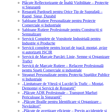
Plăcuțe Reflectorizante de Înaltă Vizibilitate – Protecție
și Siguranță
Reparații Pardoseli pentru Orice Tip de Suprafață –
Rapid, Sigur, Durabil
Sabloane Rutiere Personalizate pentru Proiecte
Comerciale și Industriale
Sabloane Rutiere Profesionale pentru Construcții și
Semnalizare
Servicii Complete de Vopsitorie Industrială pentru
Industrie și Producție
Servicii complete pentru locuri de joacă: montaj, avize
și autorizații ISCIR
Servicii de Marcaje Parcări: Linie, Semne și Organizare
Trafict
Servicii de Marcaje Rutiere – Refacere Profesională
pentru Spații Comerciale si industriale
Steaguri Personalizate pentru Protecția Spațiilor Publice
și Industriale
„Limitatoare de Viteză și Lucrări în Trafic – Montaj,
Demontaj și Servicii de Reparații”
„Plăcuțe ADR Profesionale – Transport Marfuri
Periculoase în Siguranță”
„Plăcuțe Braille pentru Identificare și Organizare –
Nevăzători”
„Plăcuțe de avertizare eficiente – Previn accidentele și