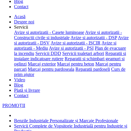
Blog
Contact
Acasă
Despre noi
Servicii
Avize si autorizatii - Casete luminoase
Avize si autorizatii -
Constructii civile si industriale
Avize si autorizatii - DSP
Avize
si autorizatii - DSV
Avize si autorizatii - ISCIR
Avize si
autorizatii - Mediu
Avize si autorizatii - PSI
Plan de evacuare
la incendiu
Servicii DDD
Servicii toaletari arbori
Reparatii si
instalare indicatoare rutiere
Reparatii si schimbari geamuri si
oglinzi
Marcaj exterior
Marcaj pentru beton
Marcaj pentru
parcari
Marcaj pentru pardoseala
Reparatii pardoseli
Curs de
prim ajutor
Video
Blog
Plată și livrare
Contact
PROMOȚII
Benzile Industriale Personalizate și Marcaje Profesionale
Servicii Complete de Vopsitorie Industrială pentru Industrie și