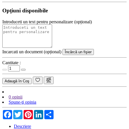
Opţiuni disponibile
Introduceti un text pentru personalizare (opțional)
Incarcati un document (opțional)
Încărcă un fişier
Cantitate :
Adaugă în Coş
0 opinii
Spune-ţi opinia
Facebook
Twitter
Pinterest
LinkedIn
Share
Descriere