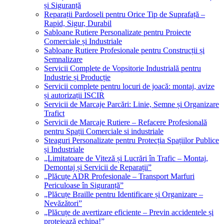
și Siguranță
Reparații Pardoseli pentru Orice Tip de Suprafață –
Rapid, Sigur, Durabil
Sabloane Rutiere Personalizate pentru Proiecte
Comerciale și Industriale
Sabloane Rutiere Profesionale pentru Construcții și
Semnalizare
Servicii Complete de Vopsitorie Industrială pentru
Industrie și Producție
Servicii complete pentru locuri de joacă: montaj, avize
și autorizații ISCIR
Servicii de Marcaje Parcări: Linie, Semne și Organizare
Trafict
Servicii de Marcaje Rutiere – Refacere Profesională
pentru Spații Comerciale si industriale
Steaguri Personalizate pentru Protecția Spațiilor Publice
și Industriale
„Limitatoare de Viteză și Lucrări în Trafic – Montaj,
Demontaj și Servicii de Reparații”
„Plăcuțe ADR Profesionale – Transport Marfuri
Periculoase în Siguranță”
„Plăcuțe Braille pentru Identificare și Organizare –
Nevăzători”
„Plăcuțe de avertizare eficiente – Previn accidentele și
protejează echipa!”