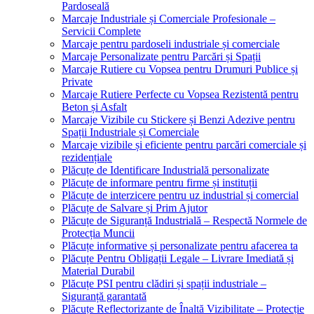
Pardoseală
Marcaje Industriale și Comerciale Profesionale –
Servicii Complete
Marcaje pentru pardoseli industriale și comerciale
Marcaje Personalizate pentru Parcări și Spații
Marcaje Rutiere cu Vopsea pentru Drumuri Publice și
Private
Marcaje Rutiere Perfecte cu Vopsea Rezistentă pentru
Beton și Asfalt
Marcaje Vizibile cu Stickere și Benzi Adezive pentru
Spații Industriale și Comerciale
Marcaje vizibile și eficiente pentru parcări comerciale și
rezidențiale
Plăcuțe de Identificare Industrială personalizate
Plăcuțe de informare pentru firme și instituții
Plăcuțe de interzicere pentru uz industrial și comercial
Plăcuțe de Salvare și Prim Ajutor
Plăcuțe de Siguranță Industrială – Respectă Normele de
Protecția Muncii
Plăcuțe informative și personalizate pentru afacerea ta
Plăcuțe Pentru Obligații Legale – Livrare Imediată și
Material Durabil
Plăcuțe PSI pentru clădiri și spații industriale –
Siguranță garantată
Plăcuțe Reflectorizante de Înaltă Vizibilitate – Protecție