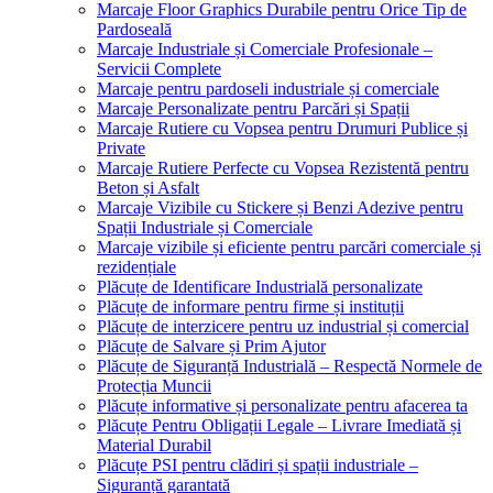
Marcaje Floor Graphics Durabile pentru Orice Tip de
Pardoseală
Marcaje Industriale și Comerciale Profesionale –
Servicii Complete
Marcaje pentru pardoseli industriale și comerciale
Marcaje Personalizate pentru Parcări și Spații
Marcaje Rutiere cu Vopsea pentru Drumuri Publice și
Private
Marcaje Rutiere Perfecte cu Vopsea Rezistentă pentru
Beton și Asfalt
Marcaje Vizibile cu Stickere și Benzi Adezive pentru
Spații Industriale și Comerciale
Marcaje vizibile și eficiente pentru parcări comerciale și
rezidențiale
Plăcuțe de Identificare Industrială personalizate
Plăcuțe de informare pentru firme și instituții
Plăcuțe de interzicere pentru uz industrial și comercial
Plăcuțe de Salvare și Prim Ajutor
Plăcuțe de Siguranță Industrială – Respectă Normele de
Protecția Muncii
Plăcuțe informative și personalizate pentru afacerea ta
Plăcuțe Pentru Obligații Legale – Livrare Imediată și
Material Durabil
Plăcuțe PSI pentru clădiri și spații industriale –
Siguranță garantată