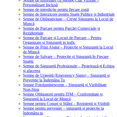
Semne de Informare cu Mesaje Clar Vizibile –
Personalizare Inclusă
Semne de interdicție pentru fiecare zonă
Semne de Interzicere pentru Spații Publice și Industriale
Semne de Obligativitate – Crește Siguranța la Locul de
Muncă
Semne de Parcare pentru Parcări Comerciale și
Rezidențiale
Semne de Parcare și Locuri de Parcare – Pentru
Organizare și Siguranță in trafic
Semne de Prim Ajutor – Protecție și Siguranță la Locul
de Muncă
Semne de Salvare – Protecție și Siguranță în Fiecare
Spațiu
Semne de Siguranță Profesionale – Protejează-ți Echipa
și afacerea
Semne de Urgență (Emergency Signs) – Siguranță și
Prevenție la Îndemâna Ta
Semne Fotoluminescente – Siguranță și Vizibilitate
Non-Stop
Semne Obligatorii pentru ITM – Conformitate și
Siguranță la Locul de Muncă
Semne pentru Conuri și Stâlpi – Rezistenti și Vizibili
Semne pentru prevenire – siguranță și protecție la
îndemâna ta