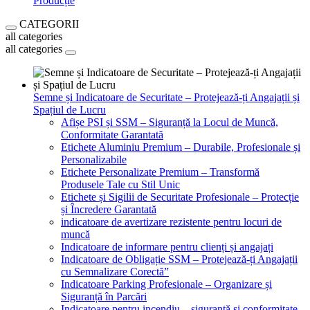
Producție
CATEGORII
all categories
all categories
Semne și Indicatoare de Securitate – Protejează-ți Angajații și
Spațiul de Lucru
Afișe PSI și SSM – Siguranță la Locul de Muncă,
Conformitate Garantată
Etichete Aluminiu Premium – Durabile, Profesionale și
Personalizabile
Etichete Personalizate Premium – Transformă
Produsele Tale cu Stil Unic
Etichete și Sigilii de Securitate Profesionale – Protecție
și Încredere Garantată
indicatoare de avertizare rezistente pentru locuri de
muncă
Indicatoare de informare pentru clienți și angajați
Indicatoare de Obligație SSM – Protejează-ți Angajații
cu Semnalizare Corectă”
Indicatoare Parking Profesionale – Organizare și
Siguranță în Parcări
Indicatoare pentru incendiu – siguranță și conformitate