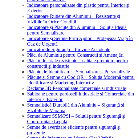
Indicatoare personalizate din plastic pentru Interior și
Exterior
Indicatoare Rutiere din Aluminiu – Rezistente și
Vizibile în Orice Condiții
Indicatoare și Plăcuțe din Aluminiu – Soluția Ideală
pentru Semnalizare
Indicatoare și Semne Prim Ajutor – Protejează Viața în
Caz de Urgență
Indicator de Siguranță – Previne Accidente
Plăci de Aluminiu pentru Construcții și Amenajări
Plăci industriale rezistente – calitate premium pentru
construcții și industrie
Plăcuțe de Identificare și Semnalizare – Personalizate
Plăcuțe și Semne cu Cod QR – Soluția Modernă pentru
Identificare și Marketing Interactiv
Reclame 3D Personalizate comerciale si industriale
Sabloane pentru pardoseli Industriale și Comerciale din
Interior și Exterior
Semnalistică Durabilă din Aluminiu – Siguranță și
Vizibilitate Maximă
Semnalizare SSM/PSI – Soluții pentru Siguranță și
Conformitate Legală
Semne de avertizare eficiente pentru siguranță și
prevenție