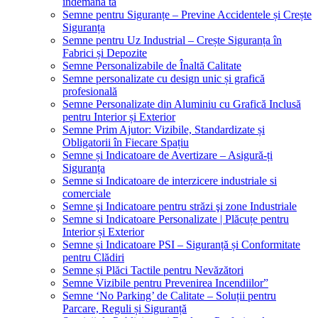
îndemâna ta
Semne pentru Siguranțe – Previne Accidentele și Crește
Siguranța
Semne pentru Uz Industrial – Crește Siguranța în
Fabrici și Depozite
Semne Personalizabile de Înaltă Calitate
Semne personalizate cu design unic și grafică
profesională
Semne Personalizate din Aluminiu cu Grafică Inclusă
pentru Interior și Exterior
Semne Prim Ajutor: Vizibile, Standardizate și
Obligatorii în Fiecare Spațiu
Semne și Indicatoare de Avertizare – Asigură-ți
Siguranța
Semne si Indicatoare de interzicere industriale si
comerciale
Semne şi Indicatoare pentru străzi şi zone Industriale
Semne si Indicatoare Personalizate | Plăcuțe pentru
Interior și Exterior
Semne și Indicatoare PSI – Siguranță și Conformitate
pentru Clădiri
Semne și Plăci Tactile pentru Nevăzători
Semne Vizibile pentru Prevenirea Incendiilor”
Semne ‘No Parking’ de Calitate – Soluții pentru
Parcare, Reguli și Siguranță