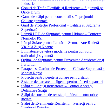
Industrie
Conuri de Trafic Flexibile și Rezistente – Siguranță pe
Orice Drum
Gama de stâlpi pentru construcții și împrejmuiri –
Calitate garantată
Gard de Protecție Profesional – Calitate și Siguranță
Superioară
Lampă LED de Siguranță pentru Hidrant – Conform
Normelor PSI
Lămpi Solare pentru Lucrări – Semnalizare Rutieră
Vizibilă Zi și Noapte
Limitatoare de viteză moderne pentru controlul
traficului și siguranță
Oglinzi de Siguranță pentru Prevenirea Accidentelor și
Furturilor
Parapete și Garduri de Protecție – Calitate Superioară și
Montaj Rapid
Protectii pentru perete si coltare pentru stalpi
Sisteme de parcare inteligente pentru afaceri si parcari
Stâlpi cu Lanț și Indicatoare – Control Acces și
Delimitare Spații
Stâlpi de construcție rezistenți – Ideali pentru orice
lucrare
Stâlpi de Evenimente Rezistenți – Perfecți pentru
Interior și Exterior