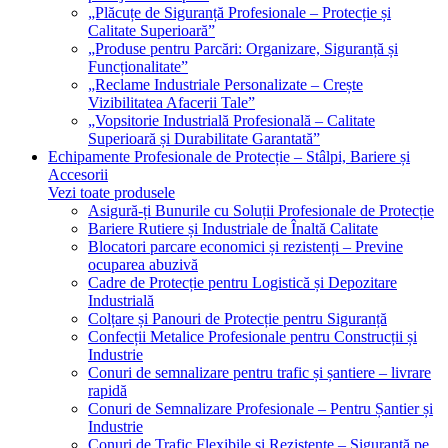
„Plăcuțe de Siguranță Profesionale – Protecție și
Calitate Superioară”
„Produse pentru Parcări: Organizare, Siguranță și
Funcționalitate”
„Reclame Industriale Personalizate – Crește
Vizibilitatea Afacerii Tale”
„Vopsitorie Industrială Profesională – Calitate
Superioară și Durabilitate Garantată”
Echipamente Profesionale de Protecție – Stâlpi, Bariere și
Accesorii
Vezi toate produsele
Asigură-ți Bunurile cu Soluții Profesionale de Protecție
Bariere Rutiere și Industriale de Înaltă Calitate
Blocatori parcare economici și rezistenți – Previne
ocuparea abuzivă
Cadre de Protecție pentru Logistică și Depozitare
Industrială
Colțare și Panouri de Protecție pentru Siguranță
Confecții Metalice Profesionale pentru Construcții și
Industrie
Conuri de semnalizare pentru trafic și șantiere – livrare
rapidă
Conuri de Semnalizare Profesionale – Pentru Șantier și
Industrie
Conuri de Trafic Flexibile și Rezistente – Siguranță pe