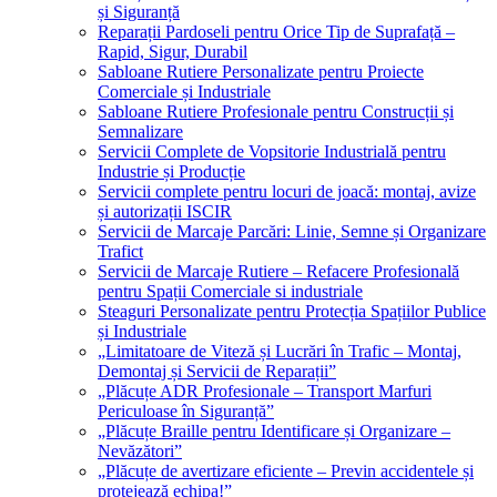
și Siguranță
Reparații Pardoseli pentru Orice Tip de Suprafață –
Rapid, Sigur, Durabil
Sabloane Rutiere Personalizate pentru Proiecte
Comerciale și Industriale
Sabloane Rutiere Profesionale pentru Construcții și
Semnalizare
Servicii Complete de Vopsitorie Industrială pentru
Industrie și Producție
Servicii complete pentru locuri de joacă: montaj, avize
și autorizații ISCIR
Servicii de Marcaje Parcări: Linie, Semne și Organizare
Trafict
Servicii de Marcaje Rutiere – Refacere Profesională
pentru Spații Comerciale si industriale
Steaguri Personalizate pentru Protecția Spațiilor Publice
și Industriale
„Limitatoare de Viteză și Lucrări în Trafic – Montaj,
Demontaj și Servicii de Reparații”
„Plăcuțe ADR Profesionale – Transport Marfuri
Periculoase în Siguranță”
„Plăcuțe Braille pentru Identificare și Organizare –
Nevăzători”
„Plăcuțe de avertizare eficiente – Previn accidentele și
protejează echipa!”