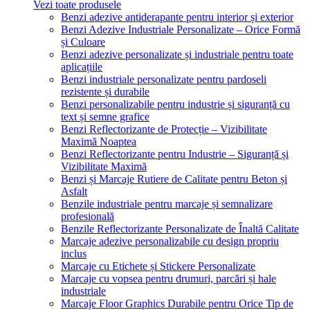
Vezi toate produsele
Benzi adezive antiderapante pentru interior și exterior
Benzi Adezive Industriale Personalizate – Orice Formă
și Culoare
Benzi adezive personalizate și industriale pentru toate
aplicațiile
Benzi industriale personalizate pentru pardoseli
rezistente și durabile
Benzi personalizabile pentru industrie și siguranță cu
text și semne grafice
Benzi Reflectorizante de Protecție – Vizibilitate
Maximă Noaptea
Benzi Reflectorizante pentru Industrie – Siguranță și
Vizibilitate Maximă
Benzi și Marcaje Rutiere de Calitate pentru Beton și
Asfalt
Benzile industriale pentru marcaje și semnalizare
profesională
Benzile Reflectorizante Personalizate de Înaltă Calitate
Marcaje adezive personalizabile cu design propriu
inclus
Marcaje cu Etichete și Stickere Personalizate
Marcaje cu vopsea pentru drumuri, parcări și hale
industriale
Marcaje Floor Graphics Durabile pentru Orice Tip de