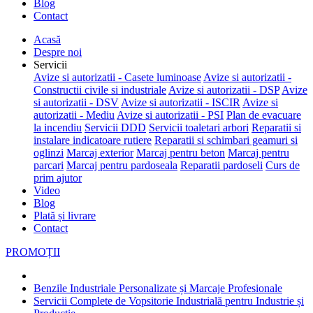
Blog
Contact
Acasă
Despre noi
Servicii
Avize si autorizatii - Casete luminoase
Avize si autorizatii -
Constructii civile si industriale
Avize si autorizatii - DSP
Avize
si autorizatii - DSV
Avize si autorizatii - ISCIR
Avize si
autorizatii - Mediu
Avize si autorizatii - PSI
Plan de evacuare
la incendiu
Servicii DDD
Servicii toaletari arbori
Reparatii si
instalare indicatoare rutiere
Reparatii si schimbari geamuri si
oglinzi
Marcaj exterior
Marcaj pentru beton
Marcaj pentru
parcari
Marcaj pentru pardoseala
Reparatii pardoseli
Curs de
prim ajutor
Video
Blog
Plată și livrare
Contact
PROMOȚII
Benzile Industriale Personalizate și Marcaje Profesionale
Servicii Complete de Vopsitorie Industrială pentru Industrie și