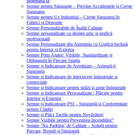
îndemâna ta
Semne pentru Siguranțe – Previne Accidentele și Crește
Siguranța
Semne pentru Uz Industrial – Crește Siguranța în
Fabrici și Depozite
Semne Personalizabile de Înaltă Calitate
Semne personalizate cu design unic și grafică
profesională
Semne Personalizate din Aluminiu cu Grafică Inclusă
pentru Interior și Exterior
Semne Prim Ajutor: Vizibile, Standardizate și
Obligatorii în Fiecare Spațiu
Semne și Indicatoare de Avertizare – Asigură-ți
Siguranța
Semne si Indicatoare de interzicere industriale si
comerciale
Semne şi Indicatoare pentru străzi şi zone Industriale
Semne si Indicatoare Personalizate | Plăcuțe pentru
Interior și Exterior
Semne și Indicatoare PSI – Siguranță și Conformitate
pentru Clădiri
Semne și Plăci Tactile pentru Nevăzători
Semne Vizibile pentru Prevenirea Incendiilor”
Semne ‘No Parking’ de Calitate – Soluții pentru
Parcare, Reguli și Siguranță