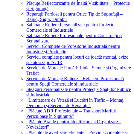
Plăcuțe Reflectorizante de Înaltă Vizibilitate – Protecție
și Siguranță
Reparații Pardoseli pentru Orice Tip de Suprafață –
Rapid, Sigur, Durabil
Sabloane Rutiere Personalizate pentru Proiecte
Comerciale și Industriale
Sabloane Rutiere Profesionale pentru Construcții și
Semnalizare
Servicii Complete de Vopsitorie Industrială pentru
Industrie și Producție
Servicii complete pentru locuri de joacă: montaj, avize
și autorizații ISCIR
Servicii de Marcaje Parcări: Linie, Semne și Organizare
Trafict
Servicii de Marcaje Rutiere – Refacere Profesională
pentru Spații Comerciale si industriale
Steaguri Personalizate pentru Protecția Spațiilor Publice
și Industriale
„Limitatoare de Viteză și Lucrări în Trafic – Montaj,
Demontaj și Servicii de Reparații”
„Plăcuțe ADR Profesionale – Transport Marfuri
Periculoase în Siguranță”
„Plăcuțe Braille pentru Identificare și Organizare –
Nevăzători”
„Plăcuțe de avertizare eficiente – Previn accidentele și