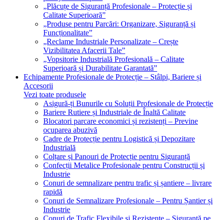
„Plăcuțe de Siguranță Profesionale – Protecție și
Calitate Superioară”
„Produse pentru Parcări: Organizare, Siguranță și
Funcționalitate”
„Reclame Industriale Personalizate – Crește
Vizibilitatea Afacerii Tale”
„Vopsitorie Industrială Profesională – Calitate
Superioară și Durabilitate Garantată”
Echipamente Profesionale de Protecție – Stâlpi, Bariere și
Accesorii
Vezi toate produsele
Asigură-ți Bunurile cu Soluții Profesionale de Protecție
Bariere Rutiere și Industriale de Înaltă Calitate
Blocatori parcare economici și rezistenți – Previne
ocuparea abuzivă
Cadre de Protecție pentru Logistică și Depozitare
Industrială
Colțare și Panouri de Protecție pentru Siguranță
Confecții Metalice Profesionale pentru Construcții și
Industrie
Conuri de semnalizare pentru trafic și șantiere – livrare
rapidă
Conuri de Semnalizare Profesionale – Pentru Șantier și
Industrie
Conuri de Trafic Flexibile și Rezistente – Siguranță pe