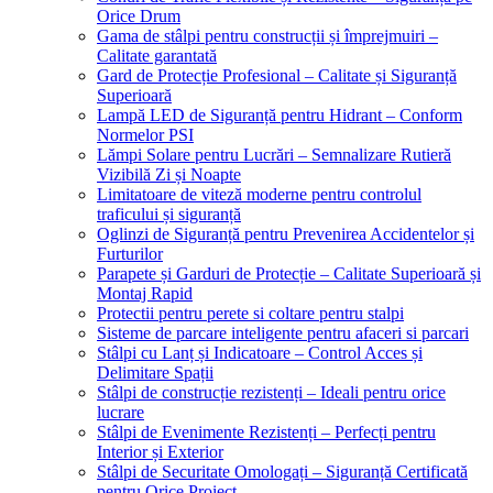
Orice Drum
Gama de stâlpi pentru construcții și împrejmuiri –
Calitate garantată
Gard de Protecție Profesional – Calitate și Siguranță
Superioară
Lampă LED de Siguranță pentru Hidrant – Conform
Normelor PSI
Lămpi Solare pentru Lucrări – Semnalizare Rutieră
Vizibilă Zi și Noapte
Limitatoare de viteză moderne pentru controlul
traficului și siguranță
Oglinzi de Siguranță pentru Prevenirea Accidentelor și
Furturilor
Parapete și Garduri de Protecție – Calitate Superioară și
Montaj Rapid
Protectii pentru perete si coltare pentru stalpi
Sisteme de parcare inteligente pentru afaceri si parcari
Stâlpi cu Lanț și Indicatoare – Control Acces și
Delimitare Spații
Stâlpi de construcție rezistenți – Ideali pentru orice
lucrare
Stâlpi de Evenimente Rezistenți – Perfecți pentru
Interior și Exterior
Stâlpi de Securitate Omologați – Siguranță Certificată
pentru Orice Proiect