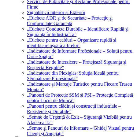
Servicii de Publicitate și Reclame Profesionale pentru
Firme
Signalistica Interior și Exterior
„Etichete ADR și de Securitate – Protecție și
Conformitate Garantată
„Etichete Conducte Durabile – Identificare Rapidă și
Siguranță în Industria Ta”
„Etichete pentru cabluri – Organizare rapidă și
identificare ușoară a firelor”
„Indicatoare de Informare Profesionale – Soluții pentru
Orice Spațiu”
„Indicatoare de Interzicere – Protejează Siguranța și
Respectă Regulile”
„Indicatoare din Plexiglas: Soluția Ideală pentru
Semnalizare Profesională”
„Indicatoare și Marcaje Turistice pentru Fiecare Traseu
Montan”
„Panouri de Protecție SSM și PSI – Protecție Completă
pentru Locul de Muncă”
„Panouri pentru clădiri și construcții industriale –
Rezistente și Durabile”
„Semne de Urgență & Exit – Siguranță Vizibilă pentru
Afacerea Ta”
„Semne și Panouri de Informare – Ghidaj Vizual pentru
Clienți și Angajați”