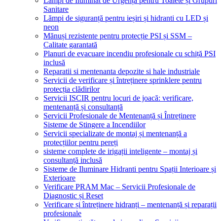
Lămpi de Iluminat de Urgență pentru Toalete și Grupuri
Sanitare
Lămpi de siguranță pentru ieșiri și hidranti cu LED și
neon
Mănuși rezistente pentru protecție PSI și SSM –
Calitate garantată
Planuri de evacuare incendiu profesionale cu schiță PSI
inclusă
Reparatii si mentenanta depozite si hale industriale
Servicii de verificare și întreținere sprinklere pentru
protecția clădirilor
Servicii ISCIR pentru locuri de joacă: verificare,
mentenanță și consultanță
Servicii Profesionale de Mentenanță și Întreținere
Sisteme de Stingere a Incendiilor
Servicii specializate de montaj și mentenanță a
protecțiilor pentru pereți
sisteme complete de irigații inteligente – montaj și
consultanță inclusă
Sisteme de Iluminare Hidranti pentru Spații Interioare și
Exterioare
Verificare PRAM Mac – Servicii Profesionale de
Diagnostic și Reset
Verificare și întreținere hidranți – mentenanță și reparații
profesionale