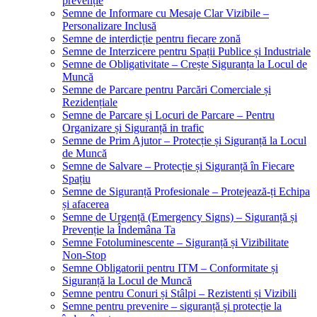
prevenție
Semne de Informare cu Mesaje Clar Vizibile –
Personalizare Inclusă
Semne de interdicție pentru fiecare zonă
Semne de Interzicere pentru Spații Publice și Industriale
Semne de Obligativitate – Crește Siguranța la Locul de
Muncă
Semne de Parcare pentru Parcări Comerciale și
Rezidențiale
Semne de Parcare și Locuri de Parcare – Pentru
Organizare și Siguranță in trafic
Semne de Prim Ajutor – Protecție și Siguranță la Locul
de Muncă
Semne de Salvare – Protecție și Siguranță în Fiecare
Spațiu
Semne de Siguranță Profesionale – Protejează-ți Echipa
și afacerea
Semne de Urgență (Emergency Signs) – Siguranță și
Prevenție la Îndemâna Ta
Semne Fotoluminescente – Siguranță și Vizibilitate
Non-Stop
Semne Obligatorii pentru ITM – Conformitate și
Siguranță la Locul de Muncă
Semne pentru Conuri și Stâlpi – Rezistenti și Vizibili
Semne pentru prevenire – siguranță și protecție la