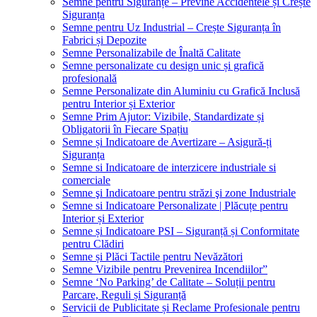
Semne pentru Siguranțe – Previne Accidentele și Crește
Siguranța
Semne pentru Uz Industrial – Crește Siguranța în
Fabrici și Depozite
Semne Personalizabile de Înaltă Calitate
Semne personalizate cu design unic și grafică
profesională
Semne Personalizate din Aluminiu cu Grafică Inclusă
pentru Interior și Exterior
Semne Prim Ajutor: Vizibile, Standardizate și
Obligatorii în Fiecare Spațiu
Semne și Indicatoare de Avertizare – Asigură-ți
Siguranța
Semne si Indicatoare de interzicere industriale si
comerciale
Semne şi Indicatoare pentru străzi şi zone Industriale
Semne si Indicatoare Personalizate | Plăcuțe pentru
Interior și Exterior
Semne și Indicatoare PSI – Siguranță și Conformitate
pentru Clădiri
Semne și Plăci Tactile pentru Nevăzători
Semne Vizibile pentru Prevenirea Incendiilor”
Semne ‘No Parking’ de Calitate – Soluții pentru
Parcare, Reguli și Siguranță
Servicii de Publicitate și Reclame Profesionale pentru