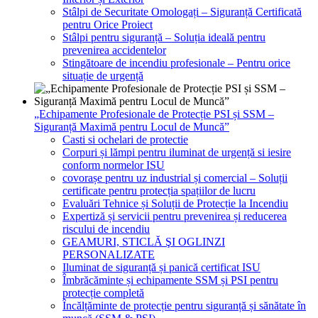
Stâlpi de Securitate Omologați – Siguranță Certificată
pentru Orice Proiect
Stâlpi pentru siguranță – Soluția ideală pentru
prevenirea accidentelor
Stingătoare de incendiu profesionale – Pentru orice
situație de urgență
„Echipamente Profesionale de Protecție PSI și SSM –
Siguranță Maximă pentru Locul de Muncă”
Casti si ochelari de protectie
Corpuri și lămpi pentru iluminat de urgență si iesire
conform normelor ISU
covorașe pentru uz industrial și comercial – Soluții
certificate pentru protecția spațiilor de lucru
Evaluări Tehnice și Soluții de Protecție la Incendiu
Expertiză și servicii pentru prevenirea și reducerea
riscului de incendiu
GEAMURI, STICLĂ ŞI OGLINZI
PERSONALIZATE
Iluminat de siguranță și panică certificat ISU
Îmbrăcăminte și echipamente SSM și PSI pentru
protecție completă
Încălțăminte de protecție pentru siguranță și sănătate în