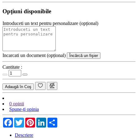
Opţiuni disponibile
Introduceti un text pentru personalizare (opțional)
Incarcati un document (opțional)
Încărcă un fişier
Cantitate :
Adaugă în Coş
0 opinii
Spune-ţi opinia
Facebook
Twitter
Pinterest
LinkedIn
Share
Descriere