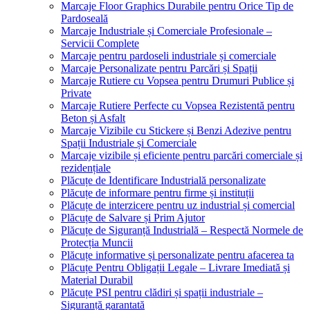
Marcaje Floor Graphics Durabile pentru Orice Tip de
Pardoseală
Marcaje Industriale și Comerciale Profesionale –
Servicii Complete
Marcaje pentru pardoseli industriale și comerciale
Marcaje Personalizate pentru Parcări și Spații
Marcaje Rutiere cu Vopsea pentru Drumuri Publice și
Private
Marcaje Rutiere Perfecte cu Vopsea Rezistentă pentru
Beton și Asfalt
Marcaje Vizibile cu Stickere și Benzi Adezive pentru
Spații Industriale și Comerciale
Marcaje vizibile și eficiente pentru parcări comerciale și
rezidențiale
Plăcuțe de Identificare Industrială personalizate
Plăcuțe de informare pentru firme și instituții
Plăcuțe de interzicere pentru uz industrial și comercial
Plăcuțe de Salvare și Prim Ajutor
Plăcuțe de Siguranță Industrială – Respectă Normele de
Protecția Muncii
Plăcuțe informative și personalizate pentru afacerea ta
Plăcuțe Pentru Obligații Legale – Livrare Imediată și
Material Durabil
Plăcuțe PSI pentru clădiri și spații industriale –
Siguranță garantată