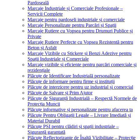
Pardoseală
Marcaje Industriale și Comerciale Profesionale –
Servicii Complete
Marcaje pentru pardoseli industriale și comerciale
Marcaje Personalizate pentru Parcări și Spații
Marcaje Rutiere cu Vopsea pentru Drumuri Publice și
Private
Marcaje Rutiere Perfecte cu Vopsea Rezistentă pentru
Beton și Asfalt
Marcaje Vizibile cu Stickere și Benzi Adezive pentru
Spații Industriale și Comerciale
Marcaje vizibile și eficiente pentru parcări comerciale și
rezidențiale
Plăcuțe de Identificare Industrială personalizate
Plăcuțe de informare pentru firme și instituții
Plăcuțe de interzicere pentru uz industrial și comercial
Plăcuțe de Salvare și Prim Ajutor
Plăcuțe de Siguranță Industrială – Respectă Normele de
Protecția Muncii
Plăcuțe informative și personalizate pentru afacerea ta
Plăcuțe Pentru Obligații Legale – Livrare Imediată și
Material Durabil
Plăcuțe PSI pentru clădiri și spații industriale –
Siguranță garantată
Plăcuțe Reflectorizante de Înaltă Vizibilitate – Protecție