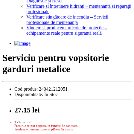
Diagnostic și Reset
Verificare și întreținere hidranți – mentenanță și reparații
profesionale
Verificare stingătoare de incendiu – Servicii
profesionale de mentenanță
Vindem și producem articole de protecție –
echipamente reale pentru siguranță reală
Serviciu pentru vopsitorie
garduri metalice
Cod produs:
240421212051
Disponibilitate:
În Stoc
27.15 lei
TVA inclus!
Preturile se pot negocia in funcție de cantitate.
Produsele personalizate se plătesc în avans.