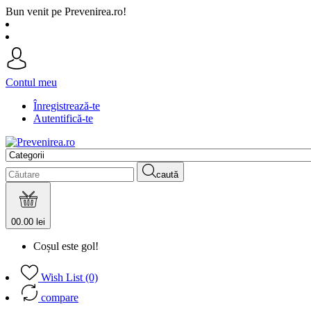
Bun venit pe Prevenirea.ro!
Contul meu
Înregistrează-te
Autentifică-te
caută
0
0.00 lei
Coșul este gol!
Wish List (0)
compare