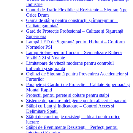
Industrie
Conuri de Trafic Flexibile și Rezistente – Siguranță pe
Orice Drum
Gama de stâlpi pentru construcții și împrejmuiri –
Calitate garantată
Gard de Protecție Profesional – Calitate și Siguranță
Superioară
Lampă LED de Siguranță pentru Hidrant – Conform
Normelor PSI
Lămpi Solare pentru Lucrări – Semnalizare Rutieră
Vizibilă Zi și Noapte
Limitatoare de viteză moderne pentru controlul
traficului și siguranță
Oglinzi de Siguranță pentru Prevenirea Accidentelor și
Furturilor
Parapete și Garduri de Protecție – Calitate Superioară și
Montaj Rapid
Protectii pentru perete si coltare pentru stalpi
Sisteme de parcare inteligente pentru afaceri si parcari
Stâlpi cu Lanț și Indicatoare – Control Acces și
Delimitare Spații
Stâlpi de construcție rezistenți – Ideali pentru orice
lucrare
Stâlpi de Evenimente Rezistenți – Perfecți pentru
Interior și Exterior