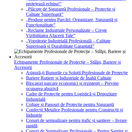
protejează echipa!”
„Plăcuțe de Siguranță Profesionale – Protecție și
Calitate Superioară”
„Produse pentru Parcări: Organizare, Siguranță și
Funcționalitate”
„Reclame Industriale Personalizate – Crește
Vizibilitatea Afacerii Tale”
„Vopsitorie Industrială Profesională – Calitate
Superioară și Durabilitate Garantată”
Echipamente Profesionale de Protecție – Stâlpi, Bariere și
Accesorii
Asigură-ți Bunurile cu Soluții Profesionale de Protecție
Bariere Rutiere și Industriale de Înaltă Calitate
Blocatori parcare economici și rezistenți – Previne
ocuparea abuzivă
Cadre de Protecție pentru Logistică și Depozitare
Industrială
Colțare și Panouri de Protecție pentru Siguranță
Confecții Metalice Profesionale pentru Construcții și
Industrie
Conuri de semnalizare pentru trafic și șantiere – livrare
rapidă
Conuri de Semnalizare Profesionale – Pentru Șantier și