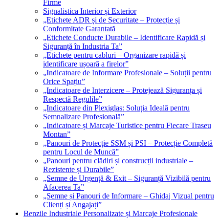
Firme
Signalistica Interior și Exterior
„Etichete ADR și de Securitate – Protecție și
Conformitate Garantată
„Etichete Conducte Durabile – Identificare Rapidă și
Siguranță în Industria Ta”
„Etichete pentru cabluri – Organizare rapidă și
identificare ușoară a firelor”
„Indicatoare de Informare Profesionale – Soluții pentru
Orice Spațiu”
„Indicatoare de Interzicere – Protejează Siguranța și
Respectă Regulile”
„Indicatoare din Plexiglas: Soluția Ideală pentru
Semnalizare Profesională”
„Indicatoare și Marcaje Turistice pentru Fiecare Traseu
Montan”
„Panouri de Protecție SSM și PSI – Protecție Completă
pentru Locul de Muncă”
„Panouri pentru clădiri și construcții industriale –
Rezistente și Durabile”
„Semne de Urgență & Exit – Siguranță Vizibilă pentru
Afacerea Ta”
„Semne și Panouri de Informare – Ghidaj Vizual pentru
Clienți și Angajați”
Benzile Industriale Personalizate și Marcaje Profesionale