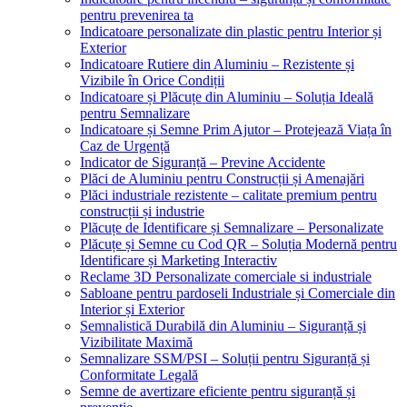
pentru prevenirea ta
Indicatoare personalizate din plastic pentru Interior și
Exterior
Indicatoare Rutiere din Aluminiu – Rezistente și
Vizibile în Orice Condiții
Indicatoare și Plăcuțe din Aluminiu – Soluția Ideală
pentru Semnalizare
Indicatoare și Semne Prim Ajutor – Protejează Viața în
Caz de Urgență
Indicator de Siguranță – Previne Accidente
Plăci de Aluminiu pentru Construcții și Amenajări
Plăci industriale rezistente – calitate premium pentru
construcții și industrie
Plăcuțe de Identificare și Semnalizare – Personalizate
Plăcuțe și Semne cu Cod QR – Soluția Modernă pentru
Identificare și Marketing Interactiv
Reclame 3D Personalizate comerciale si industriale
Sabloane pentru pardoseli Industriale și Comerciale din
Interior și Exterior
Semnalistică Durabilă din Aluminiu – Siguranță și
Vizibilitate Maximă
Semnalizare SSM/PSI – Soluții pentru Siguranță și
Conformitate Legală
Semne de avertizare eficiente pentru siguranță și