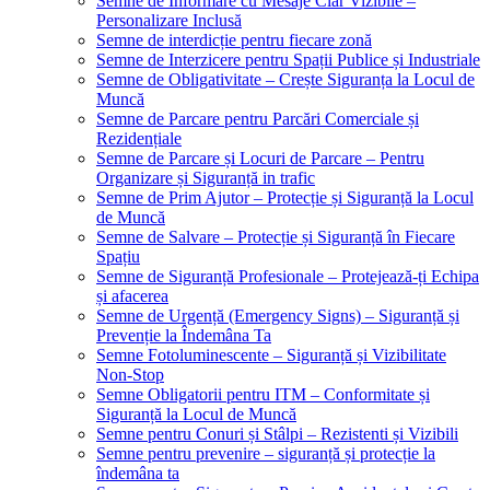
Semne de Informare cu Mesaje Clar Vizibile –
Personalizare Inclusă
Semne de interdicție pentru fiecare zonă
Semne de Interzicere pentru Spații Publice și Industriale
Semne de Obligativitate – Crește Siguranța la Locul de
Muncă
Semne de Parcare pentru Parcări Comerciale și
Rezidențiale
Semne de Parcare și Locuri de Parcare – Pentru
Organizare și Siguranță in trafic
Semne de Prim Ajutor – Protecție și Siguranță la Locul
de Muncă
Semne de Salvare – Protecție și Siguranță în Fiecare
Spațiu
Semne de Siguranță Profesionale – Protejează-ți Echipa
și afacerea
Semne de Urgență (Emergency Signs) – Siguranță și
Prevenție la Îndemâna Ta
Semne Fotoluminescente – Siguranță și Vizibilitate
Non-Stop
Semne Obligatorii pentru ITM – Conformitate și
Siguranță la Locul de Muncă
Semne pentru Conuri și Stâlpi – Rezistenti și Vizibili
Semne pentru prevenire – siguranță și protecție la
îndemâna ta