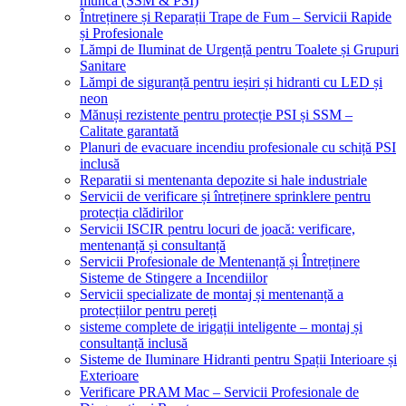
muncă (SSM & PSI)
Întreținere și Reparații Trape de Fum – Servicii Rapide
și Profesionale
Lămpi de Iluminat de Urgență pentru Toalete și Grupuri
Sanitare
Lămpi de siguranță pentru ieșiri și hidranti cu LED și
neon
Mănuși rezistente pentru protecție PSI și SSM –
Calitate garantată
Planuri de evacuare incendiu profesionale cu schiță PSI
inclusă
Reparatii si mentenanta depozite si hale industriale
Servicii de verificare și întreținere sprinklere pentru
protecția clădirilor
Servicii ISCIR pentru locuri de joacă: verificare,
mentenanță și consultanță
Servicii Profesionale de Mentenanță și Întreținere
Sisteme de Stingere a Incendiilor
Servicii specializate de montaj și mentenanță a
protecțiilor pentru pereți
sisteme complete de irigații inteligente – montaj și
consultanță inclusă
Sisteme de Iluminare Hidranti pentru Spații Interioare și
Exterioare
Verificare PRAM Mac – Servicii Profesionale de