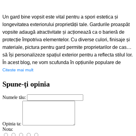
Un gard bine vopsit este vital pentru a spori estetica și
longevitatea exteriorului proprietății tale. Gardurile proaspăt
vopsite adaugă atractivitate și acționează ca o barieră de
protecție împotriva elementelor. Cu diverse culori, finisaje și
materiale, pictura pentru gard permite proprietarilor de case
să își personalizeze spațiul exterior pentru a reflecta stilul lor.
În acest blog, ne vom scufunda în opțiunile populare de
pictură pentru gard, ajutându-vă să găsiți cea mai bună
Citeste mai mult
vopsea pentru gard.
Spune-ţi opinia
Numele tău:
Opinia ta:
Nota: