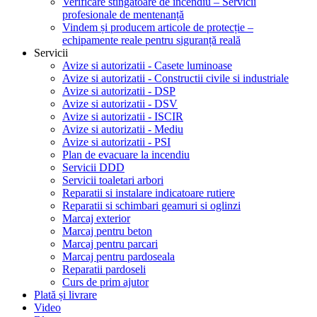
Verificare stingătoare de incendiu – Servicii
profesionale de mentenanță
Vindem și producem articole de protecție –
echipamente reale pentru siguranță reală
Servicii
Avize si autorizatii - Casete luminoase
Avize si autorizatii - Constructii civile si industriale
Avize si autorizatii - DSP
Avize si autorizatii - DSV
Avize si autorizatii - ISCIR
Avize si autorizatii - Mediu
Avize si autorizatii - PSI
Plan de evacuare la incendiu
Servicii DDD
Servicii toaletari arbori
Reparatii si instalare indicatoare rutiere
Reparatii si schimbari geamuri si oglinzi
Marcaj exterior
Marcaj pentru beton
Marcaj pentru parcari
Marcaj pentru pardoseala
Reparatii pardoseli
Curs de prim ajutor
Plată și livrare
Video