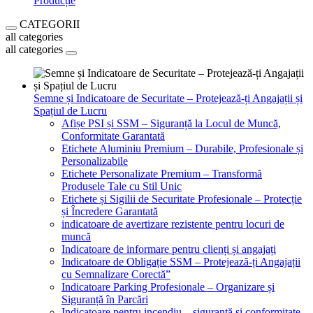
Producție
CATEGORII
all categories
all categories
Semne și Indicatoare de Securitate – Protejează-ți Angajații și
Spațiul de Lucru
Afișe PSI și SSM – Siguranță la Locul de Muncă,
Conformitate Garantată
Etichete Aluminiu Premium – Durabile, Profesionale și
Personalizabile
Etichete Personalizate Premium – Transformă
Produsele Tale cu Stil Unic
Etichete și Sigilii de Securitate Profesionale – Protecție
și Încredere Garantată
indicatoare de avertizare rezistente pentru locuri de
muncă
Indicatoare de informare pentru clienți și angajați
Indicatoare de Obligație SSM – Protejează-ți Angajații
cu Semnalizare Corectă”
Indicatoare Parking Profesionale – Organizare și
Siguranță în Parcări
Indicatoare pentru incendiu – siguranță și conformitate