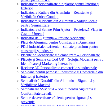
Indicatoare personalizate din plastic pentru Interior și
Exterior
Indicatoare Rutiere din Aluminiu – Rezistente și
Vizibile în Orice Condiții
Indicatoare și Plăcuțe din Aluminiu – Soluția Ideală
pentru Semnalizare
Indicatoare și Semne Prim Ajutor – Protejează Viața în
Caz de Urgență
Indicator de Siguranță – Previne Accidente
Plăci de Aluminiu pentru Construcții și Amenajări
Plăci industriale rezistente – calitate premium pentru
construcții și industrie
Plăcuțe de Identificare și Semnalizare – Personalizate
Plăcuțe și Semne cu Cod QR – Soluția Modernă pentru
Identificare și Marketing Interactiv
Reclame 3D Personalizate comerciale si industriale
Sabloane pentru pardoseli Industriale și Comerciale din
Interior și Exterior
Semnalistică Durabilă din Aluminiu – Siguranță și
Vizibilitate Maximă
Semnalizare SSM/PSI – Soluții pentru Siguranță și
Conformitate Legală
Semne de avertizare eficiente pentru siguranță și
prevenție