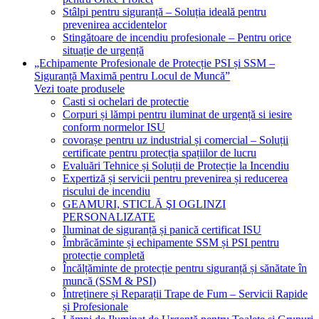
Stâlpi pentru siguranță – Soluția ideală pentru
prevenirea accidentelor
Stingătoare de incendiu profesionale – Pentru orice
situație de urgență
„Echipamente Profesionale de Protecție PSI și SSM –
Siguranță Maximă pentru Locul de Muncă”
Vezi toate produsele
Casti si ochelari de protectie
Corpuri și lămpi pentru iluminat de urgență si iesire
conform normelor ISU
covorașe pentru uz industrial și comercial – Soluții
certificate pentru protecția spațiilor de lucru
Evaluări Tehnice și Soluții de Protecție la Incendiu
Expertiză și servicii pentru prevenirea și reducerea
riscului de incendiu
GEAMURI, STICLĂ ŞI OGLINZI
PERSONALIZATE
Iluminat de siguranță și panică certificat ISU
Îmbrăcăminte și echipamente SSM și PSI pentru
protecție completă
Încălțăminte de protecție pentru siguranță și sănătate în
muncă (SSM & PSI)
Întreținere și Reparații Trape de Fum – Servicii Rapide
și Profesionale