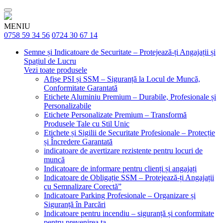
MENIU
0758 59 34 56
0724 30 67 14
Semne și Indicatoare de Securitate – Protejează-ți Angajații și
Spațiul de Lucru
Vezi toate produsele
Afișe PSI și SSM – Siguranță la Locul de Muncă,
Conformitate Garantată
Etichete Aluminiu Premium – Durabile, Profesionale și
Personalizabile
Etichete Personalizate Premium – Transformă
Produsele Tale cu Stil Unic
Etichete și Sigilii de Securitate Profesionale – Protecție
și Încredere Garantată
indicatoare de avertizare rezistente pentru locuri de
muncă
Indicatoare de informare pentru clienți și angajați
Indicatoare de Obligație SSM – Protejează-ți Angajații
cu Semnalizare Corectă”
Indicatoare Parking Profesionale – Organizare și
Siguranță în Parcări
Indicatoare pentru incendiu – siguranță și conformitate
pentru prevenirea ta