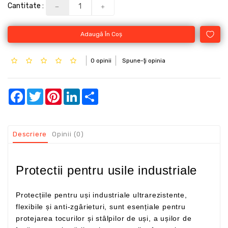
Cantitate :
Adaugă În Coş
0 opinii
Spune-ţi opinia
Facebook
Twitter
Pinterest
LinkedIn
Share
Descriere
Opinii (0)
Protectii pentru usile industriale
Protecțiile pentru uși industriale ultrarezistente,
flexibile și anti-zgârieturi, sunt esențiale pentru
protejarea tocurilor și stâlpilor de uși, a ușilor de