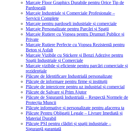
Marcaje Floor Graphics Durabile pentru Orice Tip de
Pardoseală
Marcaje Industriale și Comerciale Profesionale –
Servicii Complete
Marcaje pentru pardoseli industriale și comerciale
Marcaje Personalizate pentru Parcări și Spații
Marcaje Rutiere cu Vopsea pentru Drumuri Publice și
Private
Marcaje Rutiere Perfecte cu Vopsea Rezistentă pentru
Beton și Asfalt
Marcaje Vizibile cu Stickere și Benzi Adezive pentru
Spații Industriale și Comerciale
Marcaje vizibile și eficiente pentru parcări comerciale și
rezidențiale
Plăcuțe de Identificare Industrială personalizate
Plăcuțe de informare pentru firme și instituții
Plăcuțe de interzicere pentru uz industrial și comercial
Plăcuțe de Salvare și Prim Ajutor
Plăcuțe de Siguranță Industrială – Respectă Normele de
Protecția Muncii
Plăcuțe informative și personalizate pentru afacerea ta
Plăcuțe Pentru Obligații Legale – Livrare Imediată și
Material Durabil
Plăcuțe PSI pentru clădiri și spații industriale –
Siguranță garantată