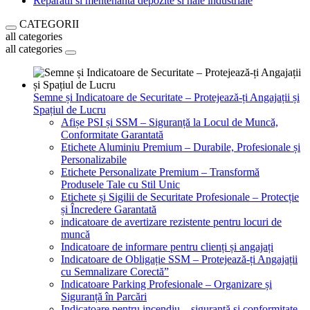
Reparatii si mentenanta depozite si hale industriale
CATEGORII
all categories
all categories
Semne și Indicatoare de Securitate – Protejează-ți Angajații și
Spațiul de Lucru
Afișe PSI și SSM – Siguranță la Locul de Muncă,
Conformitate Garantată
Etichete Aluminiu Premium – Durabile, Profesionale și
Personalizabile
Etichete Personalizate Premium – Transformă
Produsele Tale cu Stil Unic
Etichete și Sigilii de Securitate Profesionale – Protecție
și Încredere Garantată
indicatoare de avertizare rezistente pentru locuri de
muncă
Indicatoare de informare pentru clienți și angajați
Indicatoare de Obligație SSM – Protejează-ți Angajații
cu Semnalizare Corectă”
Indicatoare Parking Profesionale – Organizare și
Siguranță în Parcări
Indicatoare pentru incendiu – siguranță și conformitate