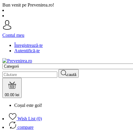
Bun venit pe Prevenirea.ro!
Contul meu
Înregistrează-te
Autentifică-te
caută
0
0.00 lei
Coșul este gol!
Wish List (0)
compare