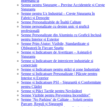
îndemâna ta
Semne pentru Siguranțe – Previne Accidentele și Crește
Siguranța
Semne pentru Uz Industrial – Crește Siguranța în
Fabrici și Depozite
Semne Personalizabile de Înaltă Calitate
Semne personalizate cu design unic și grafică
profesională
Semne Personalizate din Aluminiu cu Grafică Inclusă
pentru Interior și Exterior
Semne Prim Ajutor: Vizibile, Standardizate și
Obligatorii în Fiecare Spațiu
Semne și Indicatoare de Avertizare – Asigură-ți
Siguranța
Semne si Indicatoare de interzicere industriale si
comerciale
Semne şi Indicatoare pentru străzi şi zone Industriale
Semne si Indicatoare Personalizate | Plăcuțe pentru
Interior și Exterior
Semne și Indicatoare PSI – Siguranță și Conformitate
pentru Clădiri
Semne și Plăci Tactile pentru Nevăzători
Semne Vizibile pentru Prevenirea Incendiilor”
Semne ‘No Parking’ de Calitate – Soluții pentru
Parcare, Reguli și Siguranță