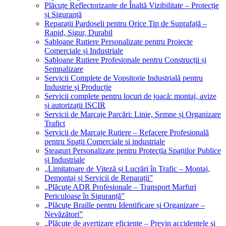
Plăcuțe Reflectorizante de Înaltă Vizibilitate – Protecție
și Siguranță
Reparații Pardoseli pentru Orice Tip de Suprafață –
Rapid, Sigur, Durabil
Sabloane Rutiere Personalizate pentru Proiecte
Comerciale și Industriale
Sabloane Rutiere Profesionale pentru Construcții și
Semnalizare
Servicii Complete de Vopsitorie Industrială pentru
Industrie și Producție
Servicii complete pentru locuri de joacă: montaj, avize
și autorizații ISCIR
Servicii de Marcaje Parcări: Linie, Semne și Organizare
Trafict
Servicii de Marcaje Rutiere – Refacere Profesională
pentru Spații Comerciale si industriale
Steaguri Personalizate pentru Protecția Spațiilor Publice
și Industriale
„Limitatoare de Viteză și Lucrări în Trafic – Montaj,
Demontaj și Servicii de Reparații”
„Plăcuțe ADR Profesionale – Transport Marfuri
Periculoase în Siguranță”
„Plăcuțe Braille pentru Identificare și Organizare –
Nevăzători”
„Plăcuțe de avertizare eficiente – Previn accidentele și