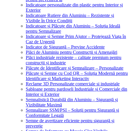
Indicatoare personalizate din plastic pentru Interior și
Exterior
Indicatoare Rutiere din Aluminiu – Rezistente și
Vizibile în Orice Condiții
Indicatoare și Plăcuțe din Aluminiu – Soluția Ideală
pentru Semnalizare
Indicatoare și Semne Prim Ajutor – Protejează Viața în
Caz de Urgență
Indicator de Siguranță – Previne Accidente
Plăci de Aluminiu pentru Construcții și Amenajări
Plăci industriale rezistente – calitate premium pentru
construcții și industrie
Plăcuțe de Identificare și Semnalizare – Personalizate
Plăcuțe și Semne cu Cod QR – Soluția Modernă pentru
Identificare și Marketing Interactiv
Reclame 3D Personalizate comerciale si industriale
Sabloane pentru pardoseli Industriale și Comerciale din
Interior și Exterior
Semnalistică Durabilă din Aluminiu – Siguranță și
Vizibilitate Maximă
Semnalizare SSM/PSI – Soluții pentru Siguranță și
Conformitate Legală
Semne de avertizare eficiente pentru siguranță și
prevenție