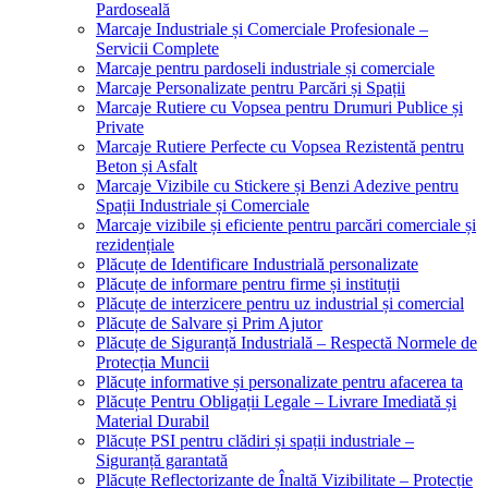
Pardoseală
Marcaje Industriale și Comerciale Profesionale –
Servicii Complete
Marcaje pentru pardoseli industriale și comerciale
Marcaje Personalizate pentru Parcări și Spații
Marcaje Rutiere cu Vopsea pentru Drumuri Publice și
Private
Marcaje Rutiere Perfecte cu Vopsea Rezistentă pentru
Beton și Asfalt
Marcaje Vizibile cu Stickere și Benzi Adezive pentru
Spații Industriale și Comerciale
Marcaje vizibile și eficiente pentru parcări comerciale și
rezidențiale
Plăcuțe de Identificare Industrială personalizate
Plăcuțe de informare pentru firme și instituții
Plăcuțe de interzicere pentru uz industrial și comercial
Plăcuțe de Salvare și Prim Ajutor
Plăcuțe de Siguranță Industrială – Respectă Normele de
Protecția Muncii
Plăcuțe informative și personalizate pentru afacerea ta
Plăcuțe Pentru Obligații Legale – Livrare Imediată și
Material Durabil
Plăcuțe PSI pentru clădiri și spații industriale –
Siguranță garantată
Plăcuțe Reflectorizante de Înaltă Vizibilitate – Protecție