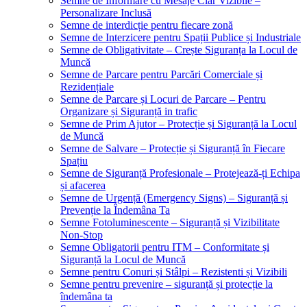
Semne de Informare cu Mesaje Clar Vizibile –
Personalizare Inclusă
Semne de interdicție pentru fiecare zonă
Semne de Interzicere pentru Spații Publice și Industriale
Semne de Obligativitate – Crește Siguranța la Locul de
Muncă
Semne de Parcare pentru Parcări Comerciale și
Rezidențiale
Semne de Parcare și Locuri de Parcare – Pentru
Organizare și Siguranță in trafic
Semne de Prim Ajutor – Protecție și Siguranță la Locul
de Muncă
Semne de Salvare – Protecție și Siguranță în Fiecare
Spațiu
Semne de Siguranță Profesionale – Protejează-ți Echipa
și afacerea
Semne de Urgență (Emergency Signs) – Siguranță și
Prevenție la Îndemâna Ta
Semne Fotoluminescente – Siguranță și Vizibilitate
Non-Stop
Semne Obligatorii pentru ITM – Conformitate și
Siguranță la Locul de Muncă
Semne pentru Conuri și Stâlpi – Rezistenti și Vizibili
Semne pentru prevenire – siguranță și protecție la
îndemâna ta