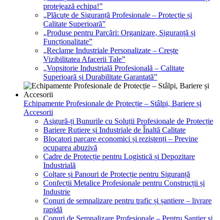
protejează echipa!”
„Plăcuțe de Siguranță Profesionale – Protecție și
Calitate Superioară”
„Produse pentru Parcări: Organizare, Siguranță și
Funcționalitate”
„Reclame Industriale Personalizate – Crește
Vizibilitatea Afacerii Tale”
„Vopsitorie Industrială Profesională – Calitate
Superioară și Durabilitate Garantată”
Echipamente Profesionale de Protecție – Stâlpi, Bariere și
Accesorii
Asigură-ți Bunurile cu Soluții Profesionale de Protecție
Bariere Rutiere și Industriale de Înaltă Calitate
Blocatori parcare economici și rezistenți – Previne
ocuparea abuzivă
Cadre de Protecție pentru Logistică și Depozitare
Industrială
Colțare și Panouri de Protecție pentru Siguranță
Confecții Metalice Profesionale pentru Construcții și
Industrie
Conuri de semnalizare pentru trafic și șantiere – livrare
rapidă
Conuri de Semnalizare Profesionale – Pentru Șantier și