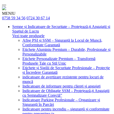
MENIU
0758 59 34 56
0724 30 67 14
Semne și Indicatoare de Securitate – Protejează-ți Angajații și
Spațiul de Lucru
Vezi toate produsele
Afișe PSI și SSM – Siguranță la Locul de Muncă,
Conformitate Garantată
Etichete Aluminiu Premium – Durabile, Profesionale și
Personalizabile
Etichete Personalizate Premium – Transformă
Produsele Tale cu Stil Unic
Etichete și Sigilii de Securitate Profesionale – Protecție
și Încredere Garantată
indicatoare de avertizare rezistente pentru locuri de
muncă
Indicatoare de informare pentru clienți și angajați
Indicatoare de Obligație SSM – Protejează-ți Angajații
cu Semnalizare Corectă”
Indicatoare Parking Profesionale – Organizare și
Siguranță în Parcări
Indicatoare pentru incendiu – siguranță și conformitate
pentru prevenirea ta