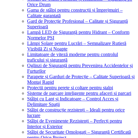
Orice Drum
Gama de stâlpi pentru construcții și împrejmuiri –
Calitate garantată
Gard de Protecție Profesional – Calitate și Siguranță
Superioară
Lampă LED de Siguranță pentru Hidrant – Conform
Normelor PSI
Lămpi Solare pentru Lucrări – Semnalizare Rutieră
Vizibilă Zi și Noapte
Limitatoare de viteză moderne pentru controlul
traficului și siguranță
Oglinzi de Siguranță pentru Prevenirea Accidentelor și
Furturilor
Parapete și Garduri de Protecție – Calitate Superioară și
Montaj Rapid
Protectii pentru perete si coltare pentru stalpi
Sisteme de parcare inteligente pentru afaceri si parcari
Stâlpi cu Lanț și Indicatoare – Control Acces și
Delimitare Spații
Stâlpi de construcție rezistenți – Ideali pentru orice
lucrare
Stâlpi de Evenimente Rezistenți – Perfecți pentru
Interior și Exterior
Stâlpi de Securitate Omologați – Siguranță Certificată
pentru Orice Proiect