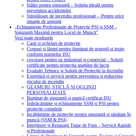
Stâlpi pentru siguranță – Soluția ideală pentru
prevenirea accidentelor
Stingătoare de incendiu profesionale – Pentru orice
situație de urgență
„Echipamente Profesionale de Protecție PSI și SSM –
Siguranță Maximă pentru Locul de Muncă”
Vezi toate produsele
Casti si ochelari de protectie
Corpuri și lămpi pentru iluminat de urgență si iesire
conform normelor ISU
covorașe pentru uz industrial și comercial – Soluții
certificate pentru protecția spațiilor de lucru
Evaluări Tehnice și Soluții de Protecție la Incendiu
Expertiză și servicii pentru prevenirea și reducerea
riscului de incendiu
GEAMURI, STICLĂ ŞI OGLINZI
PERSONALIZATE
Iluminat de siguranță și panică certificat ISU
Îmbrăcăminte și echipamente SSM și PSI pentru
protecție completă
Încălțăminte de protecție pentru siguranță și sănătate în
muncă (SSM & PSI)
Întreținere și Reparații Trape de Fum – Servicii Rapide
și Profesionale