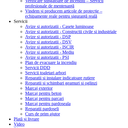
Verificare stingătoare de incendiu – Servicii
profesionale de mentenanță
Vindem și producem articole de protecție –
echipamente reale pentru siguranță reală
Servicii
Avize si autorizatii - Casete luminoase
Avize si autorizatii - Constructii civile si industriale
Avize si autorizatii - DSP
Avize si autorizatii - DSV
Avize si autorizatii - ISCIR
Avize si autorizatii - Mediu
Avize si autorizatii - PSI
Plan de evacuare la incendiu
Servicii DDD
Servicii toaletari arbori
Reparatii si instalare indicatoare rutiere
Reparatii si schimbari geamuri si oglinzi
Marcaj exterior
Marcaj pentru beton
Marcaj pentru parcari
Marcaj pentru pardoseala
Reparatii pardoseli
Curs de prim ajutor
Plată și livrare
Video