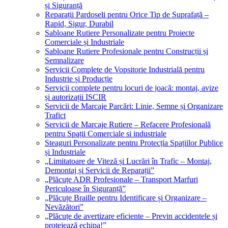
și Siguranță
Reparații Pardoseli pentru Orice Tip de Suprafață –
Rapid, Sigur, Durabil
Sabloane Rutiere Personalizate pentru Proiecte
Comerciale și Industriale
Sabloane Rutiere Profesionale pentru Construcții și
Semnalizare
Servicii Complete de Vopsitorie Industrială pentru
Industrie și Producție
Servicii complete pentru locuri de joacă: montaj, avize
și autorizații ISCIR
Servicii de Marcaje Parcări: Linie, Semne și Organizare
Trafict
Servicii de Marcaje Rutiere – Refacere Profesională
pentru Spații Comerciale si industriale
Steaguri Personalizate pentru Protecția Spațiilor Publice
și Industriale
„Limitatoare de Viteză și Lucrări în Trafic – Montaj,
Demontaj și Servicii de Reparații”
„Plăcuțe ADR Profesionale – Transport Marfuri
Periculoase în Siguranță”
„Plăcuțe Braille pentru Identificare și Organizare –
Nevăzători”
„Plăcuțe de avertizare eficiente – Previn accidentele și
protejează echipa!”