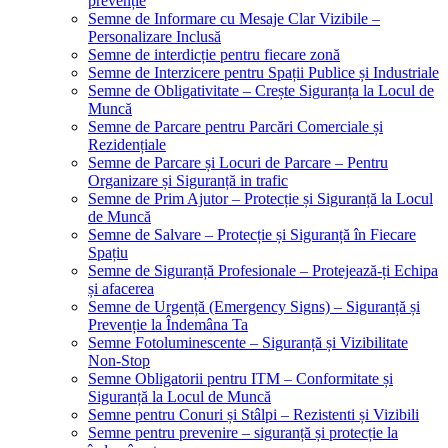
prevenție
Semne de Informare cu Mesaje Clar Vizibile –
Personalizare Inclusă
Semne de interdicție pentru fiecare zonă
Semne de Interzicere pentru Spații Publice și Industriale
Semne de Obligativitate – Crește Siguranța la Locul de
Muncă
Semne de Parcare pentru Parcări Comerciale și
Rezidențiale
Semne de Parcare și Locuri de Parcare – Pentru
Organizare și Siguranță in trafic
Semne de Prim Ajutor – Protecție și Siguranță la Locul
de Muncă
Semne de Salvare – Protecție și Siguranță în Fiecare
Spațiu
Semne de Siguranță Profesionale – Protejează-ți Echipa
și afacerea
Semne de Urgență (Emergency Signs) – Siguranță și
Prevenție la Îndemâna Ta
Semne Fotoluminescente – Siguranță și Vizibilitate
Non-Stop
Semne Obligatorii pentru ITM – Conformitate și
Siguranță la Locul de Muncă
Semne pentru Conuri și Stâlpi – Rezistenti și Vizibili
Semne pentru prevenire – siguranță și protecție la