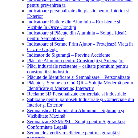
pentru prevenirea ta
Indicatoare personalizate din plastic pentru Interior și
Exterior
Indicatoare Rutiere din Aluminiu – Rezistente și
Vizibile în Orice Condiții
Indicatoare și Plăcuțe din Aluminiu – Soluția Ideală
pentru Semnalizare
Indicatoare și Semne Prim Ajutor – Protejează Viața în
Caz de Urgență
Indicator de Siguranță – Previne Accidente
Plăci de Aluminiu pentru Construcții și Amenajări
Plăci industriale rezistente – calitate premium pentru
construcții și industrie
Plăcuțe de Identificare și Semnalizare – Personalizate
Plăcuțe și Semne cu Cod QR – Soluția Modernă pentru
Identificare și Marketing Interactiv
Reclame 3D Personalizate comerciale si industriale
Sabloane pentru pardoseli Industriale și Comerciale din
Interior și Exterior
Semnalistică Durabilă din Aluminiu – Siguranță și
Vizibilitate Maximă
Semnalizare SSM/PSI – Soluții pentru Siguranță și
Conformitate Legală
Semne de avertizare eficiente pentru siguranță și