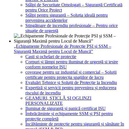
Stâlpi de Securitate Omologați – Siguranță Certificată
pentru Orice Proiect
Stâlpi pentru siguranță – Soluția ideală pentru
prevenirea accidentelor
Stingătoare de incendiu profesionale – Pentru orice
situație de urgență
„Echipamente Profesionale de Protecție PSI și SSM –
Siguranță Maximă pentru Locul de Muncă”
Casti si ochelari de protectie
Corpuri și lămpi pentru iluminat de urgență si iesire
conform normelor ISU
covorașe pentru uz industrial și comercial – Soluții
certificate pentru protecția spațiilor de lucru
Evaluări Tehnice și Soluții de Protecție la Incendiu
Expertiză și servicii pentru prevenirea și reducerea
riscului de incendiu
GEAMURI, STICLĂ ŞI OGLINZI
PERSONALIZATE
Iluminat de siguranță și panică certificat ISU
Îmbrăcăminte și echipamente SSM și PSI pentru
protecție completă
Încălțăminte de protecție pentru siguranță și sănătate în