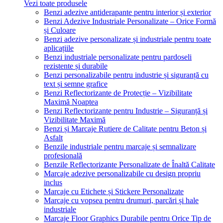
Vezi toate produsele
Benzi adezive antiderapante pentru interior și exterior
Benzi Adezive Industriale Personalizate – Orice Formă
și Culoare
Benzi adezive personalizate și industriale pentru toate
aplicațiile
Benzi industriale personalizate pentru pardoseli
rezistente și durabile
Benzi personalizabile pentru industrie și siguranță cu
text și semne grafice
Benzi Reflectorizante de Protecție – Vizibilitate
Maximă Noaptea
Benzi Reflectorizante pentru Industrie – Siguranță și
Vizibilitate Maximă
Benzi și Marcaje Rutiere de Calitate pentru Beton și
Asfalt
Benzile industriale pentru marcaje și semnalizare
profesională
Benzile Reflectorizante Personalizate de Înaltă Calitate
Marcaje adezive personalizabile cu design propriu
inclus
Marcaje cu Etichete și Stickere Personalizate
Marcaje cu vopsea pentru drumuri, parcări și hale
industriale
Marcaje Floor Graphics Durabile pentru Orice Tip de