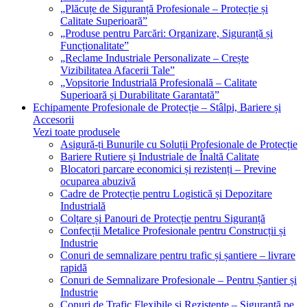
„Plăcuțe de Siguranță Profesionale – Protecție și
Calitate Superioară”
„Produse pentru Parcări: Organizare, Siguranță și
Funcționalitate”
„Reclame Industriale Personalizate – Crește
Vizibilitatea Afacerii Tale”
„Vopsitorie Industrială Profesională – Calitate
Superioară și Durabilitate Garantată”
Echipamente Profesionale de Protecție – Stâlpi, Bariere și
Accesorii
Vezi toate produsele
Asigură-ți Bunurile cu Soluții Profesionale de Protecție
Bariere Rutiere și Industriale de Înaltă Calitate
Blocatori parcare economici și rezistenți – Previne
ocuparea abuzivă
Cadre de Protecție pentru Logistică și Depozitare
Industrială
Colțare și Panouri de Protecție pentru Siguranță
Confecții Metalice Profesionale pentru Construcții și
Industrie
Conuri de semnalizare pentru trafic și șantiere – livrare
rapidă
Conuri de Semnalizare Profesionale – Pentru Șantier și
Industrie
Conuri de Trafic Flexibile și Rezistente – Siguranță pe