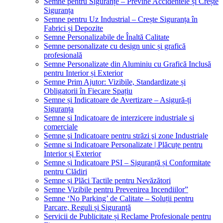
Semne pentru Siguranțe – Previne Accidentele și Crește
Siguranța
Semne pentru Uz Industrial – Crește Siguranța în
Fabrici și Depozite
Semne Personalizabile de Înaltă Calitate
Semne personalizate cu design unic și grafică
profesională
Semne Personalizate din Aluminiu cu Grafică Inclusă
pentru Interior și Exterior
Semne Prim Ajutor: Vizibile, Standardizate și
Obligatorii în Fiecare Spațiu
Semne și Indicatoare de Avertizare – Asigură-ți
Siguranța
Semne si Indicatoare de interzicere industriale si
comerciale
Semne şi Indicatoare pentru străzi şi zone Industriale
Semne si Indicatoare Personalizate | Plăcuțe pentru
Interior și Exterior
Semne și Indicatoare PSI – Siguranță și Conformitate
pentru Clădiri
Semne și Plăci Tactile pentru Nevăzători
Semne Vizibile pentru Prevenirea Incendiilor”
Semne ‘No Parking’ de Calitate – Soluții pentru
Parcare, Reguli și Siguranță
Servicii de Publicitate și Reclame Profesionale pentru