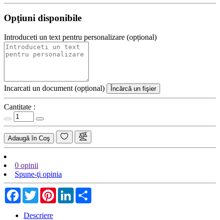
Opţiuni disponibile
Introduceti un text pentru personalizare (opțional)
Incarcati un document (opțional)
Încărcă un fişier
Cantitate :
Adaugă în Coş
0 opinii
Spune-ţi opinia
Facebook
Twitter
Pinterest
LinkedIn
Share
Descriere