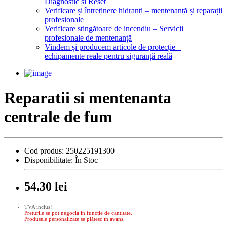
Diagnostic și Reset
Verificare și întreținere hidranți – mentenanță și reparații
profesionale
Verificare stingătoare de incendiu – Servicii
profesionale de mentenanță
Vindem și producem articole de protecție –
echipamente reale pentru siguranță reală
Reparatii si mentenanta
centrale de fum
Cod produs:
250225191300
Disponibilitate:
În Stoc
54.30 lei
TVA inclus!
Preturile se pot negocia in funcție de cantitate.
Produsele personalizate se plătesc în avans.