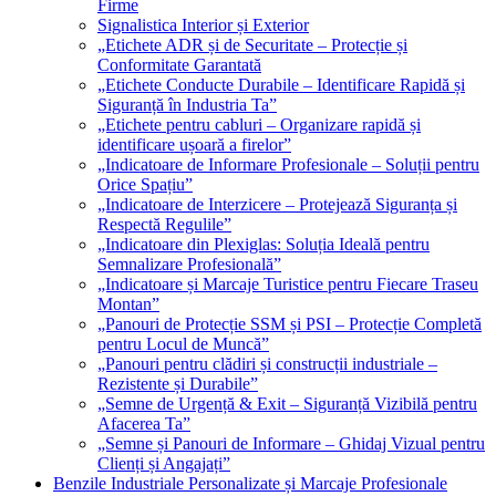
Firme
Signalistica Interior și Exterior
„Etichete ADR și de Securitate – Protecție și
Conformitate Garantată
„Etichete Conducte Durabile – Identificare Rapidă și
Siguranță în Industria Ta”
„Etichete pentru cabluri – Organizare rapidă și
identificare ușoară a firelor”
„Indicatoare de Informare Profesionale – Soluții pentru
Orice Spațiu”
„Indicatoare de Interzicere – Protejează Siguranța și
Respectă Regulile”
„Indicatoare din Plexiglas: Soluția Ideală pentru
Semnalizare Profesională”
„Indicatoare și Marcaje Turistice pentru Fiecare Traseu
Montan”
„Panouri de Protecție SSM și PSI – Protecție Completă
pentru Locul de Muncă”
„Panouri pentru clădiri și construcții industriale –
Rezistente și Durabile”
„Semne de Urgență & Exit – Siguranță Vizibilă pentru
Afacerea Ta”
„Semne și Panouri de Informare – Ghidaj Vizual pentru
Clienți și Angajați”
Benzile Industriale Personalizate și Marcaje Profesionale