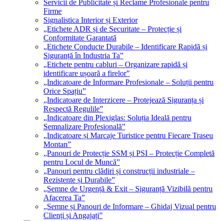
Servicii de Publicitate și Reclame Profesionale pentru
Firme
Signalistica Interior și Exterior
„Etichete ADR și de Securitate – Protecție și
Conformitate Garantată
„Etichete Conducte Durabile – Identificare Rapidă și
Siguranță în Industria Ta”
„Etichete pentru cabluri – Organizare rapidă și
identificare ușoară a firelor”
„Indicatoare de Informare Profesionale – Soluții pentru
Orice Spațiu”
„Indicatoare de Interzicere – Protejează Siguranța și
Respectă Regulile”
„Indicatoare din Plexiglas: Soluția Ideală pentru
Semnalizare Profesională”
„Indicatoare și Marcaje Turistice pentru Fiecare Traseu
Montan”
„Panouri de Protecție SSM și PSI – Protecție Completă
pentru Locul de Muncă”
„Panouri pentru clădiri și construcții industriale –
Rezistente și Durabile”
„Semne de Urgență & Exit – Siguranță Vizibilă pentru
Afacerea Ta”
„Semne și Panouri de Informare – Ghidaj Vizual pentru
Clienți și Angajați”