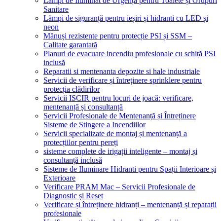
Lămpi de Iluminat de Urgență pentru Toalete și Grupuri
Sanitare
Lămpi de siguranță pentru ieșiri și hidranti cu LED și
neon
Mănuși rezistente pentru protecție PSI și SSM –
Calitate garantată
Planuri de evacuare incendiu profesionale cu schiță PSI
inclusă
Reparatii si mentenanta depozite si hale industriale
Servicii de verificare și întreținere sprinklere pentru
protecția clădirilor
Servicii ISCIR pentru locuri de joacă: verificare,
mentenanță și consultanță
Servicii Profesionale de Mentenanță și Întreținere
Sisteme de Stingere a Incendiilor
Servicii specializate de montaj și mentenanță a
protecțiilor pentru pereți
sisteme complete de irigații inteligente – montaj și
consultanță inclusă
Sisteme de Iluminare Hidranti pentru Spații Interioare și
Exterioare
Verificare PRAM Mac – Servicii Profesionale de
Diagnostic și Reset
Verificare și întreținere hidranți – mentenanță și reparații
profesionale