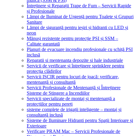
muncă (SSM & PSI)
Întreținere și Reparații Trape de Fum – Servicii Rapide
și Profesionale
Lămpi de Iluminat de Urgență pentru Toalete și Grupuri
Sanitare
Lămpi de siguranță pentru ieșiri și hidranti cu LED și
neon
Mănuși rezistente pentru protecție PSI și SSM –
Calitate garantată
Planuri de evacuare incendiu profesionale cu schiță PSI
inclusă
Reparatii si mentenanta depozite si hale industriale
Servicii de verificare și întreținere sprinklere pentru
protecția clădirilor
Servicii ISCIR pentru locuri de joacă: verificare,
mentenanță și consultanță
Servicii Profesionale de Mentenanță și Întreținere
Sisteme de Stingere a Incendiilor
Servicii specializate de montaj și mentenanță a
protecțiilor pentru pereți
sisteme complete de irigații inteligente – montaj și
consultanță inclusă
Sisteme de Iluminare Hidranti pentru Spații Interioare și
Exterioare
Verificare PRAM Mac – Servicii Profesionale de