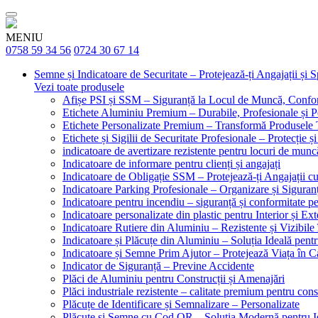
MENIU
0758 59 34 56
0724 30 67 14
Semne și Indicatoare de Securitate – Protejează-ți Angajații și 
Vezi toate produsele
Afișe PSI și SSM – Siguranță la Locul de Muncă, Confor
Etichete Aluminiu Premium – Durabile, Profesionale și P
Etichete Personalizate Premium – Transformă Produsele T
Etichete și Sigilii de Securitate Profesionale – Protecție ș
indicatoare de avertizare rezistente pentru locuri de munc
Indicatoare de informare pentru clienți și angajați
Indicatoare de Obligație SSM – Protejează-ți Angajații 
Indicatoare Parking Profesionale – Organizare și Siguranț
Indicatoare pentru incendiu – siguranță și conformitate pe
Indicatoare personalizate din plastic pentru Interior și Ext
Indicatoare Rutiere din Aluminiu – Rezistente și Vizibile 
Indicatoare și Plăcuțe din Aluminiu – Soluția Ideală pent
Indicatoare și Semne Prim Ajutor – Protejează Viața în 
Indicator de Siguranță – Previne Accidente
Plăci de Aluminiu pentru Construcții și Amenajări
Plăci industriale rezistente – calitate premium pentru const
Plăcuțe de Identificare și Semnalizare – Personalizate
Plăcuțe și Semne cu Cod QR – Soluția Modernă pentru Ide