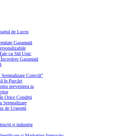
Spațiul de Lucru
mitate Garantată
ersonalizabile
ale cu Stil Unic
i Încredere Garantată
ă
cu Semnalizare Corectă”
ă în Parcări
ntru prevenirea ta
erior
în Orice Condiții
ru Semnalizare
Caz de Urgență
rucții și industrie
ntificare și Marketing Interactiv