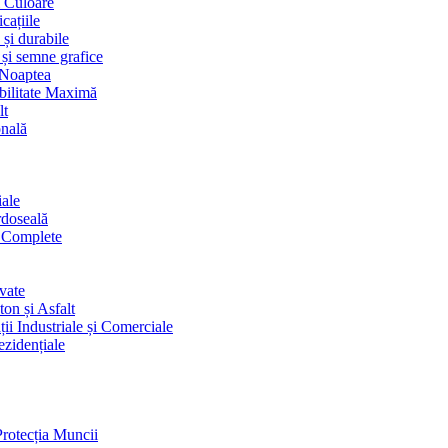
i Culoare
cațiile
 și durabile
 și semne grafice
 Noaptea
ibilitate Maximă
lt
onală
iale
rdoseală
i Complete
vate
on și Asfalt
ii Industriale și Comerciale
ezidențiale
Protecția Muncii