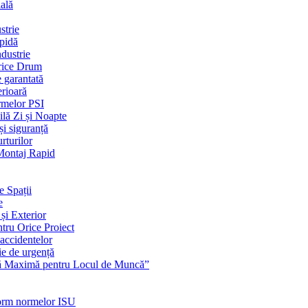
ială
strie
apidă
dustrie
Orice Drum
e garantată
erioară
rmelor PSI
ilă Zi și Noapte
și siguranță
rturilor
 Montaj Rapid
e Spații
e
și Exterior
ntru Orice Proiect
 accidentelor
ie de urgență
nță Maximă pentru Locul de Muncă”
nform normelor ISU