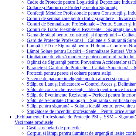
Cadre de Protecție pentru Logistică și Depozitare Industr
Colțare și Panouri de Protecție pentru Siguranță
Confecții Metalice Profesionale pentru Construcții și Indu
Conuri de semnalizare pentru trafic și șantiere – livrare r
Conuri de Semnalizare Profesionale – Pentru Șantier și In
Conuri de Trafic Flexibile și Rezistente – Siguranță pe 
Gama de stâlpi pentru construcții și împrejmuiri – Calitat
Gard de Protecție Profesional – Calitate și Siguranță Sup
Lampă LED de Siguranță pentru Hidrant – Conform No
Lămpi Solare pentru Lucrări – Semnalizare Rutieră Vizib
Limitatoare de viteză moderne pentru controlul traficului 
Oglinzi de Siguranță pentru Prevenirea Accidentelor și Fu
Parapete și Garduri de Protecție – Calitate Superioară și
Protectii pentru perete si coltare pentru stalpi
Sisteme de parcare inteligente pentru afaceri si parcari
Stâlpi cu Lanț și Indicatoare – Control Acces și Delimitar
Stâlpi de construcție rezistenți – Ideali pentru orice lucrar
Stâlpi de Evenimente Rezistenți – Perfecți pentru Interior 
Stâlpi de Securitate Omologați – Siguranță Certificată pe
Stâlpi pentru siguranță – Soluția ideală pentru prevenirea
Stingătoare de incendiu profesionale – Pentru orice situaț
„Echipamente Profesionale de Protecție PSI și SSM – Sigura
Vezi toate produsele
Casti si ochelari de protectie
Corpuri și lămpi pentru iluminat de urgență si iesire co