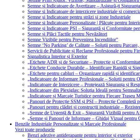
Semne Prim Ajutor: Vizibile, Standardizate și Obligatorii
Semne și Indicatoare de Avertizare – Asigură-ți Siguranța
Semne si Indicatoare de interzicere industriale si comerci
Semne şi Indicatoare pentru străzi şi zone Industriale
Semne si Indicatoare Personalizate | Plăcuțe pentru Interio
Semne și Indicatoare PSI – Siguranță și Conformitate pen
Semne și Plăci Tactile pentru Nevăzători
Semne Vizibile pentru Prevenirea Incendiilor”
Semne ‘No Parking’ de Calitate – Soluții pentru Parcare, 
Servicii de Publicitate și Reclame Profesionale pentru Fi
Signalistica Interior și Exterior
„Etichete ADR și de Securitate – Protecție și Conformita
„Etichete Conducte Durabile – Identificare Rapidă și Sigu
„Etichete pentru cabluri – Organizare rapidă și identificar
„Indicatoare de Informare Profesionale – Soluții pentru O
„Indicatoare de Interzicere – Protejează Siguranța și Res
„Indicatoare din Plexiglas: Soluția Ideală pentru Semnali
„Indicatoare și Marcaje Turistice pentru Fiecare Traseu 
„Panouri de Protecție SSM și PSI – Protecție Completă 
„Panouri pentru clădiri și construcții industriale – Reziste
„Semne de Urgență & Exit – Siguranță Vizibilă pentru A
„Semne și Panouri de Informare – Ghidaj Vizual pentru Cl
Benzile Industriale Personalizate și Marcaje Profesionale
Vezi toate produsele
Benzi adezive antiderapante pentru interior și exterior