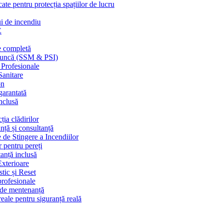
cate pentru protecția spațiilor de lucru
ui de incendiu
E
e completă
n muncă (SSM & PSI)
 Profesionale
Sanitare
on
garantată
nclusă
ția clădirilor
nță și consultanță
 de Stingere a Incendiilor
r pentru pereți
tanță inclusă
Exterioare
tic și Reset
 profesionale
e de mentenanță
eale pentru siguranță reală