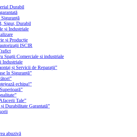
erial Durabil
 garantată
i Siguranță
, Sigur, Durabil
 și Industriale
alizare
ie și Producție
 autorizații ISCIR
rafict
u Spații Comerciale si industriale
i Industriale
ontaj și Servicii de Reparații”
se în Siguranță”
zători”
rotejează echipa!”
 Superioară”
nalitate”
Afacerii Tale”
 și Durabilitate Garantată”
orii
rea abuzivă