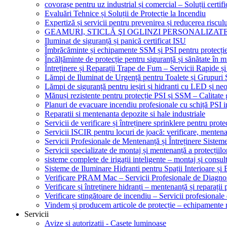
covorașe pentru uz industrial și comercial – Soluții certifi
Evaluări Tehnice și Soluții de Protecție la Incendiu
Expertiză și servicii pentru prevenirea și reducerea riscul
GEAMURI, STICLĂ ŞI OGLINZI PERSONALIZAT
Iluminat de siguranță și panică certificat ISU
Îmbrăcăminte și echipamente SSM și PSI pentru protecți
Încălțăminte de protecție pentru siguranță și sănătate î
Întreținere și Reparații Trape de Fum – Servicii Rapide și
Lămpi de Iluminat de Urgență pentru Toalete și Grupuri 
Lămpi de siguranță pentru ieșiri și hidranti cu LED și ne
Mănuși rezistente pentru protecție PSI și SSM – Calitate 
Planuri de evacuare incendiu profesionale cu schiță PSI i
Reparatii si mentenanta depozite si hale industriale
Servicii de verificare și întreținere sprinklere pentru protec
Servicii ISCIR pentru locuri de joacă: verificare, mentena
Servicii Profesionale de Mentenanță și Întreținere Sisteme
Servicii specializate de montaj și mentenanță a protecțiilo
sisteme complete de irigații inteligente – montaj și consul
Sisteme de Iluminare Hidranti pentru Spații Interioare și 
Verificare PRAM Mac – Servicii Profesionale de Diagnos
Verificare și întreținere hidranți – mentenanță și reparații
Verificare stingătoare de incendiu – Servicii profesional
Vindem și producem articole de protecție – echipamente r
Servicii
Avize si autorizatii - Casete luminoase