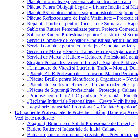
Plăcuțe informative și personalizate pentru afacerea ta
Plăcuțe Pentru Obligații Legale – Livrare Imediată și Mat
Plăcuțe PSI pentru clădiri și spații industriale – Siguranță
Plăcuțe Reflectorizante de Înaltă Vizibilitate – Protecție ș
Reparații Pardoseli pentru Orice Tip de Suprafață – Rapid
Sabloane Rutiere Personalizate pentru Proiecte Comerciale
Sabloane Rutiere Profesionale pentru Construcții și Semn
Servicii Complete de Vopsitorie Industrială pentru Industr
Servicii complete pentru locuri de joacă: montaj, avize și
Servicii de Marcaje Parcări: Linie, Semne și Organizare T
Servicii de Marcaje Rutiere – Refacere Profesională pentr
Steaguri Personalizate pentru Protecția Spațiilor Publice ș
„Limitatoare de Viteză și Lucrări în Trafic – Montaj, Dem
„Plăcuțe ADR Profesionale – Transport Marfuri Periculoa
„Plăcuțe Braille pentru Identificare și Organizare – Nevă
„Plăcuțe de avertizare eficiente – Previn accidentele și p
„Plăcuțe de Siguranță Profesionale – Protecție și Calitate
„Produse pentru Parcări: Organizare, Siguranță și Funcțio
„Reclame Industriale Personalizate – Crește Vizibilitatea 
„Vopsitorie Industrială Profesională – Calitate Superioară
Echipamente Profesionale de Protecție – Stâlpi, Bariere și Acces
Vezi toate produsele
Asigură-ți Bunurile cu Soluții Profesionale de Protecție
Bariere Rutiere și Industriale de Înaltă Calitate
Blocatori parcare economici și rezistenți – Previne ocupa