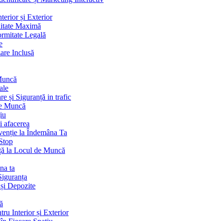
terior și Exterior
litate Maximă
ormitate Legală
e
are Inclusă
 Muncă
ale
 și Siguranță in trafic
de Muncă
iu
i afacerea
venție la Îndemâna Ta
Stop
ță la Locul de Muncă
na ta
Siguranța
 și Depozite
ă
ru Interior și Exterior