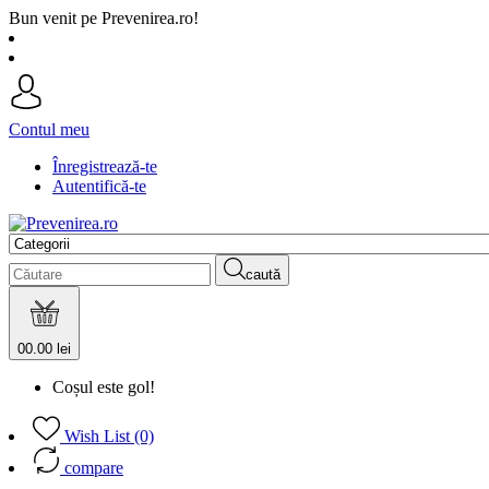
Bun venit pe Prevenirea.ro!
Contul meu
Înregistrează-te
Autentifică-te
caută
0
0.00 lei
Coșul este gol!
Wish List (0)
compare