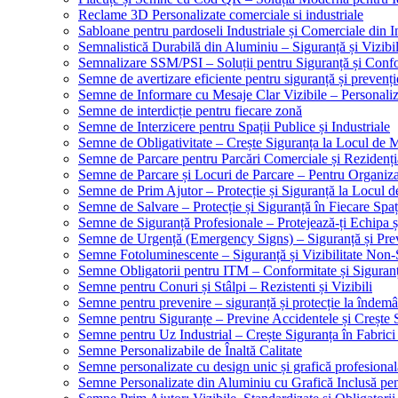
Reclame 3D Personalizate comerciale si industriale
Sabloane pentru pardoseli Industriale și Comerciale din In
Semnalistică Durabilă din Aluminiu – Siguranță și Vizibi
Semnalizare SSM/PSI – Soluții pentru Siguranță și Conf
Semne de avertizare eficiente pentru siguranță și prevenți
Semne de Informare cu Mesaje Clar Vizibile – Personaliz
Semne de interdicție pentru fiecare zonă
Semne de Interzicere pentru Spații Publice și Industriale
Semne de Obligativitate – Crește Siguranța la Locul de
Semne de Parcare pentru Parcări Comerciale și Rezidenți
Semne de Parcare și Locuri de Parcare – Pentru Organizare
Semne de Prim Ajutor – Protecție și Siguranță la Locul 
Semne de Salvare – Protecție și Siguranță în Fiecare Spaț
Semne de Siguranță Profesionale – Protejează-ți Echipa ș
Semne de Urgență (Emergency Signs) – Siguranță și Pre
Semne Fotoluminescente – Siguranță și Vizibilitate Non-
Semne Obligatorii pentru ITM – Conformitate și Siguran
Semne pentru Conuri și Stâlpi – Rezistenti și Vizibili
Semne pentru prevenire – siguranță și protecție la îndemâ
Semne pentru Siguranțe – Previne Accidentele și Crește 
Semne pentru Uz Industrial – Crește Siguranța în Fabrici
Semne Personalizabile de Înaltă Calitate
Semne personalizate cu design unic și grafică profesional
Semne Personalizate din Aluminiu cu Grafică Inclusă pent