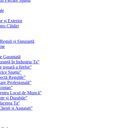
 în Fiecare Spațiu
ale
r și Exterior
tru Clădiri
Reguli și Siguranță
rme
te Garantată
ranță în Industria Ta”
e ușoară a firelor”
rice Spațiu”
pectă Regulile”
zare Profesională”
Montan”
pentru Locul de Muncă”
nte și Durabile”
facerea Ta”
ienți și Angajați”