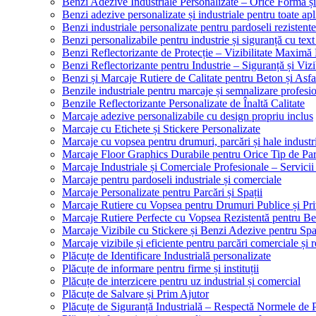
Benzi Adezive Industriale Personalizate – Orice Formă ș
Benzi adezive personalizate și industriale pentru toate apli
Benzi industriale personalizate pentru pardoseli rezistente
Benzi personalizabile pentru industrie și siguranță cu text
Benzi Reflectorizante de Protecție – Vizibilitate Maximă
Benzi Reflectorizante pentru Industrie – Siguranță și Viz
Benzi și Marcaje Rutiere de Calitate pentru Beton și Asfa
Benzile industriale pentru marcaje și semnalizare profesi
Benzile Reflectorizante Personalizate de Înaltă Calitate
Marcaje adezive personalizabile cu design propriu inclus
Marcaje cu Etichete și Stickere Personalizate
Marcaje cu vopsea pentru drumuri, parcări și hale industr
Marcaje Floor Graphics Durabile pentru Orice Tip de Pa
Marcaje Industriale și Comerciale Profesionale – Servici
Marcaje pentru pardoseli industriale și comerciale
Marcaje Personalizate pentru Parcări și Spații
Marcaje Rutiere cu Vopsea pentru Drumuri Publice și Pri
Marcaje Rutiere Perfecte cu Vopsea Rezistentă pentru Bet
Marcaje Vizibile cu Stickere și Benzi Adezive pentru Spaț
Marcaje vizibile și eficiente pentru parcări comerciale și r
Plăcuțe de Identificare Industrială personalizate
Plăcuțe de informare pentru firme și instituții
Plăcuțe de interzicere pentru uz industrial și comercial
Plăcuțe de Salvare și Prim Ajutor
Plăcuțe de Siguranță Industrială – Respectă Normele de 