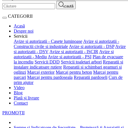
caută
CATEGORII
Acasă
Despre noi
Servicii
Avize si autorizatii - Casete luminoase
Avize si autorizatii -
Constructii civile si industriale
Avize si autorizatii - DSP
Avize
si autorizatii - DSV
Avize si autorizatii - ISCIR
Avize si
autorizatii - Mediu
Avize si autorizatii - PSI
Plan de evacuare
la incendiu
Servicii DDD
Servicii toaletari arbori
Reparatii si
instalare indicatoare rutiere
Reparatii si schimbari geamuri si
oglinzi
Marcaj exterior
Marcaj pentru beton
Marcaj pentru
parcari
Marcaj pentru pardoseala
Reparatii pardoseli
Curs de
prim ajutor
Video
Blog
Plată și livrare
Contact
PROMOȚII
Semne și Indicatoare de Securitate – Protejează-ți Angajații și