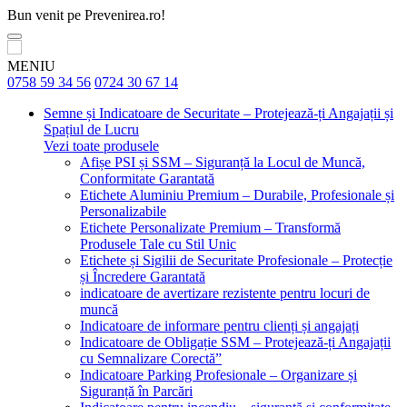
Bun venit pe Prevenirea.ro!
MENIU
0758 59 34 56
0724 30 67 14
Semne și Indicatoare de Securitate – Protejează-ți Angajații și
Spațiul de Lucru
Vezi toate produsele
Afișe PSI și SSM – Siguranță la Locul de Muncă,
Conformitate Garantată
Etichete Aluminiu Premium – Durabile, Profesionale și
Personalizabile
Etichete Personalizate Premium – Transformă
Produsele Tale cu Stil Unic
Etichete și Sigilii de Securitate Profesionale – Protecție
și Încredere Garantată
indicatoare de avertizare rezistente pentru locuri de
muncă
Indicatoare de informare pentru clienți și angajați
Indicatoare de Obligație SSM – Protejează-ți Angajații
cu Semnalizare Corectă”
Indicatoare Parking Profesionale – Organizare și
Siguranță în Parcări