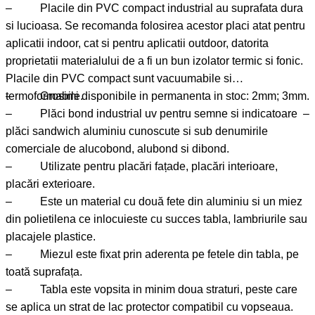
– Placile din PVC compact industrial au suprafata dura
si lucioasa. Se recomanda folosirea acestor placi atat pentru
aplicatii indoor, cat si pentru aplicatii outdoor, datorita
proprietatii materialului de a fi un bun izolator termic si fonic.
Placile din PVC compact sunt vacuumabile si
termoformabile.
– Grosimi disponibile in permanenta in stoc: 2mm; 3mm.
– Plăci bond industrial uv pentru semne si indicatoare –
plăci sandwich aluminiu cunoscute si sub denumirile
comerciale de alucobond, alubond si dibond.
– Utilizate pentru placări fațade, placări interioare,
placări exterioare.
– Este un material cu două fete din aluminiu si un miez
din polietilena ce inlocuieste cu succes tabla, lambriurile sau
placajele plastice.
– Miezul este fixat prin aderenta pe fetele din tabla, pe
toată suprafața.
– Tabla este vopsita in minim doua straturi, peste care
se aplica un strat de lac protector compatibil cu vopseaua.