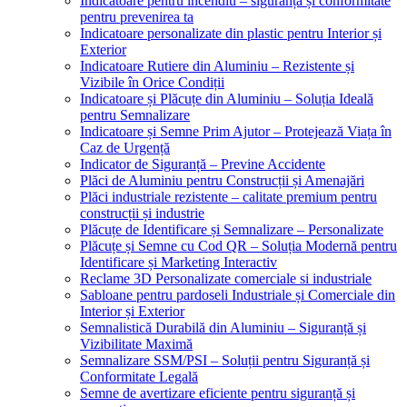
Indicatoare pentru incendiu – siguranță și conformitate
pentru prevenirea ta
Indicatoare personalizate din plastic pentru Interior și
Exterior
Indicatoare Rutiere din Aluminiu – Rezistente și
Vizibile în Orice Condiții
Indicatoare și Plăcuțe din Aluminiu – Soluția Ideală
pentru Semnalizare
Indicatoare și Semne Prim Ajutor – Protejează Viața în
Caz de Urgență
Indicator de Siguranță – Previne Accidente
Plăci de Aluminiu pentru Construcții și Amenajări
Plăci industriale rezistente – calitate premium pentru
construcții și industrie
Plăcuțe de Identificare și Semnalizare – Personalizate
Plăcuțe și Semne cu Cod QR – Soluția Modernă pentru
Identificare și Marketing Interactiv
Reclame 3D Personalizate comerciale si industriale
Sabloane pentru pardoseli Industriale și Comerciale din
Interior și Exterior
Semnalistică Durabilă din Aluminiu – Siguranță și
Vizibilitate Maximă
Semnalizare SSM/PSI – Soluții pentru Siguranță și
Conformitate Legală
Semne de avertizare eficiente pentru siguranță și