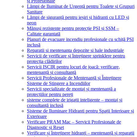
și Profesionale
Lămpi de Iluminat de Urgență pentru Toalete și Grupuri
Sanitare
Lămpi de siguranță pentru ieșiri și hidranti cu LED și
neon
Mănuși rezistente pentru protecție PSI și SSM –
Calitate garantată
Planuri de evacuare incendiu profesionale cu schiță PSI
inclusă
Reparatii si mentenanta depozite si hale industriale
Servicii de verificare și întreținere sprinklere pentru
protecția clădirilor
Servicii ISCIR pentru locuri de joacă: verificare,
mentenanță și consultanță
Servicii Profesionale de Mentenanță și Întreținere
Sisteme de Stingere a Incendiilor
Servicii specializate de montaj și mentenanță a
protecțiilor pentru pereți
sisteme complete de irigații inteligente – montaj și
consultanță inclusă
Sisteme de Iluminare Hidranti pentru Spații Interioare și
Exterioare
Verificare PRAM Mac – Servicii Profesionale de
Diagnostic și Reset
Verificare și întreținere hidranți – mentenanță și reparații