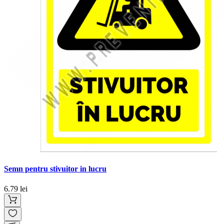
Semn pentru stivuitor in lucru
6.79 lei