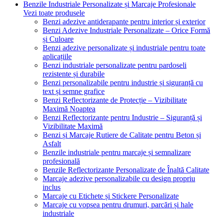
Benzile Industriale Personalizate și Marcaje Profesionale
Vezi toate produsele
Benzi adezive antiderapante pentru interior și exterior
Benzi Adezive Industriale Personalizate – Orice Formă
și Culoare
Benzi adezive personalizate și industriale pentru toate
aplicațiile
Benzi industriale personalizate pentru pardoseli
rezistente și durabile
Benzi personalizabile pentru industrie și siguranță cu
text și semne grafice
Benzi Reflectorizante de Protecție – Vizibilitate
Maximă Noaptea
Benzi Reflectorizante pentru Industrie – Siguranță și
Vizibilitate Maximă
Benzi și Marcaje Rutiere de Calitate pentru Beton și
Asfalt
Benzile industriale pentru marcaje și semnalizare
profesională
Benzile Reflectorizante Personalizate de Înaltă Calitate
Marcaje adezive personalizabile cu design propriu
inclus
Marcaje cu Etichete și Stickere Personalizate
Marcaje cu vopsea pentru drumuri, parcări și hale
industriale