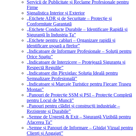
Servicii de Publicitate și Reclame Profesionale pentru
Firme
Signalistica Interior și Exterior
„Etichete ADR și de Securitate – Protecție și
Conformitate Garantată
„Etichete Conducte Durabile – Identificare Rapidă și
Siguranță în Industria Ta”
„Etichete pentru cabluri – Organizare rapidă și
identificare ușoară a firelor”
„Indicatoare de Informare Profesionale – Soluții pentru
Orice Spațiu”
„Indicatoare de Interzicere – Protejează Siguranța și
Respectă Regulile”
„Indicatoare din Plexiglas: Soluția Ideală pentru
Semnalizare Profesională”
„Indicatoare și Marcaje Turistice pentru Fiecare Traseu
Montan”
„Panouri de Protecție SSM și PSI – Protecție Completă
pentru Locul de Muncă”
„Panouri pentru clădiri și construcții industriale –
Rezistente și Durabile”
„Semne de Urgență & Exit – Siguranță Vizibilă pentru
Afacerea Ta”
„Semne și Panouri de Informare – Ghidaj Vizual pentru
Clienți și Angajați”