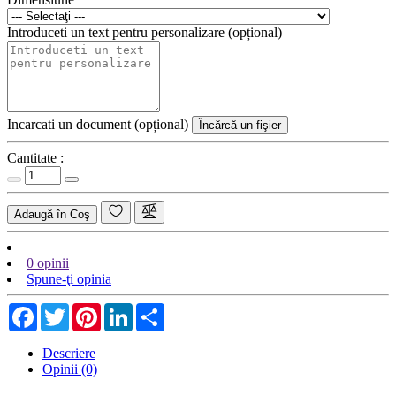
Introduceti un text pentru personalizare (opțional)
Incarcati un document (opțional)
Încărcă un fişier
Cantitate :
Adaugă în Coş
0 opinii
Spune-ţi opinia
Facebook
Twitter
Pinterest
LinkedIn
Share
Descriere
Opinii (0)