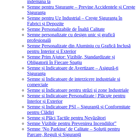
îndemâna ta
Semne pentru Siguranțe – Previne Accidentele și Crește
Siguranța
Semne pentru Uz Industrial – Crește Siguranța în
Fabrici și Depozite
Semne Personalizabile de Înaltă Calitate
Semne personalizate cu design unic și grafică
profesională
Semne Personalizate din Aluminiu cu Grafică Inclusă
pentru Interior și Exterior
Semne Prim Ajutor: Vizibile, Standardizate și
Obligatorii în Fiecare Spațiu
Semne și Indicatoare de Avertizare – Asigură-ți
Siguranța
Semne si Indicatoare de interzicere industriale si
comerciale
Semne şi Indicatoare pentru străzi şi zone Industriale
Semne si Indicatoare Personalizate | Plăcuțe pentru
Interior și Exterior
Semne și Indicatoare PSI – Siguranță și Conformitate
pentru Clădiri
Semne și Plăci Tactile pentru Nevăzători
Semne Vizibile pentru Prevenirea Incendiilor”
Semne ‘No Parking’ de Calitate – Soluții pentru
Parcare, Reguli și Siguranță