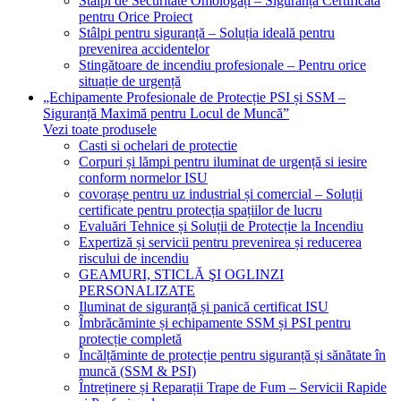
Stâlpi de Securitate Omologați – Siguranță Certificată
pentru Orice Proiect
Stâlpi pentru siguranță – Soluția ideală pentru
prevenirea accidentelor
Stingătoare de incendiu profesionale – Pentru orice
situație de urgență
„Echipamente Profesionale de Protecție PSI și SSM –
Siguranță Maximă pentru Locul de Muncă”
Vezi toate produsele
Casti si ochelari de protectie
Corpuri și lămpi pentru iluminat de urgență si iesire
conform normelor ISU
covorașe pentru uz industrial și comercial – Soluții
certificate pentru protecția spațiilor de lucru
Evaluări Tehnice și Soluții de Protecție la Incendiu
Expertiză și servicii pentru prevenirea și reducerea
riscului de incendiu
GEAMURI, STICLĂ ŞI OGLINZI
PERSONALIZATE
Iluminat de siguranță și panică certificat ISU
Îmbrăcăminte și echipamente SSM și PSI pentru
protecție completă
Încălțăminte de protecție pentru siguranță și sănătate în
muncă (SSM & PSI)
Întreținere și Reparații Trape de Fum – Servicii Rapide