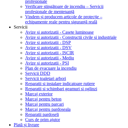
profesionale
Verificare stingătoare de incendiu – Servicii
profesionale de mentenanță
Vindem și producem articole de protecție –
echipamente reale pentru siguranță reală
Servicii
Avize si autorizatii - Casete luminoase
Avize si autorizatii - Constructii civile si industriale
Avize si autorizatii - DSP
Avize si autorizatii - DSV
Avize si autorizatii - ISCIR
Avize si autorizatii - Mediu
Avize si autorizatii - PSI
Plan de evacuare la incendiu
Servicii DDD
Servicii toaletari arbori
Reparatii si instalare indicatoare rutiere
Reparatii si schimbari geamuri si oglinzi
Marcaj exterior
Marcaj pentru beton
Marcaj pentru parcari
Marcaj pentru pardoseala
Reparatii pardoseli
Curs de prim ajutor
Plată și livrare