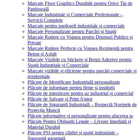
Marcaje Floor Graphics Durabile pentru Orice Tip de
Pardoseală
Marcaje Industriale și Comerciale Profesionale –
Servicii Complete
Marcaje pentru pardoseli industriale și comerciale
Marcaje Personalizate pentru Parcări și Spații
Marcaje Rutiere cu Vopsea pentru Drumuri Publice și
Private
Marcaje Rutiere Perfecte cu Vopsea Rezistentă pentru
Beton și Asfalt
Marcaje Vizibile cu Stickere și Benzi Adezive pentru
Spații Industriale și Comerciale
Marcaje vizibile și eficiente pentru parcări comerciale și
rezidențiale
Plăcuțe de Identificare Industrială personalizate
Plăcuțe de informare pentru firme și instituții
Plăcuțe de interzicere pentru uz industrial și comercial
Plăcuțe de Salvare și Prim Ajutor
Plăcuțe de Siguranță Industrială – Respectă Normele de
Protecția Muncii
Plăcuțe informative și personalizate pentru afacerea ta
Plăcuțe Pentru Obligații Legale – Livrare Imediată și
Material Durabil
Plăcuțe PSI pentru clădiri și spații industriale –
Siguranță garantată