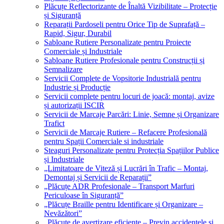
Plăcuțe Reflectorizante de Înaltă Vizibilitate – Protecție
și Siguranță
Reparații Pardoseli pentru Orice Tip de Suprafață –
Rapid, Sigur, Durabil
Sabloane Rutiere Personalizate pentru Proiecte
Comerciale și Industriale
Sabloane Rutiere Profesionale pentru Construcții și
Semnalizare
Servicii Complete de Vopsitorie Industrială pentru
Industrie și Producție
Servicii complete pentru locuri de joacă: montaj, avize
și autorizații ISCIR
Servicii de Marcaje Parcări: Linie, Semne și Organizare
Trafict
Servicii de Marcaje Rutiere – Refacere Profesională
pentru Spații Comerciale si industriale
Steaguri Personalizate pentru Protecția Spațiilor Publice
și Industriale
„Limitatoare de Viteză și Lucrări în Trafic – Montaj,
Demontaj și Servicii de Reparații”
„Plăcuțe ADR Profesionale – Transport Marfuri
Periculoase în Siguranță”
„Plăcuțe Braille pentru Identificare și Organizare –
Nevăzători”
„Plăcuțe de avertizare eficiente – Previn accidentele și