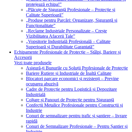
protejează echipa!”
„Plăcuțe de Siguranță Profesionale – Protecție și
Calitate Superioară”
„Produse pentru Parcări: Organizare, Siguranță și
Funcționalitate”
„Reclame Industriale Personalizate – Crește
Vizibilitatea Afacerii Tale”
„Vopsitorie Industrială Profesională – Calitate
Superioară și Durabilitate Garantată”
Echipamente Profesionale de Protecție – Stâlpi, Bariere și
Accesorii
Vezi toate produsele
Asigură-ți Bunurile cu Soluții Profesionale de Protecție
Bariere Rutiere și Industriale de Înaltă Calitate
Blocatori parcare economici și rezistenți – Previne
ocuparea abuzivă
Cadre de Protecție pentru Logistică și Depozitare
Industrială
Colțare și Panouri de Protecție pentru Siguranță
Confecții Metalice Profesionale pentru Construcții și
Industrie
Conuri de semnalizare pentru trafic și șantiere – livrare
rapidă
Conuri de Semnalizare Profesionale – Pentru Șantier și
Industrie