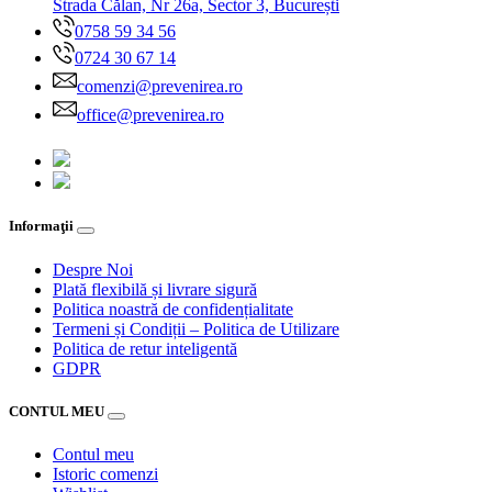
Strada Călan, Nr 26a, Sector 3, București
0758 59 34 56
0724 30 67 14
comenzi@prevenirea.ro
office@prevenirea.ro
Informaţii
Despre Noi
Plată flexibilă și livrare sigură
Politica noastră de confidențialitate
Termeni și Condiții – Politica de Utilizare
Politica de retur inteligentă
GDPR
CONTUL MEU
Contul meu
Istoric comenzi