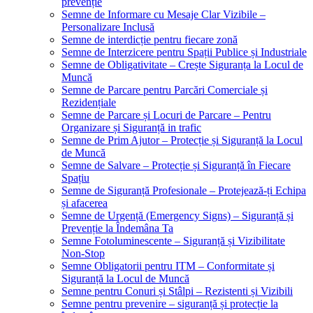
prevenție
Semne de Informare cu Mesaje Clar Vizibile –
Personalizare Inclusă
Semne de interdicție pentru fiecare zonă
Semne de Interzicere pentru Spații Publice și Industriale
Semne de Obligativitate – Crește Siguranța la Locul de
Muncă
Semne de Parcare pentru Parcări Comerciale și
Rezidențiale
Semne de Parcare și Locuri de Parcare – Pentru
Organizare și Siguranță in trafic
Semne de Prim Ajutor – Protecție și Siguranță la Locul
de Muncă
Semne de Salvare – Protecție și Siguranță în Fiecare
Spațiu
Semne de Siguranță Profesionale – Protejează-ți Echipa
și afacerea
Semne de Urgență (Emergency Signs) – Siguranță și
Prevenție la Îndemâna Ta
Semne Fotoluminescente – Siguranță și Vizibilitate
Non-Stop
Semne Obligatorii pentru ITM – Conformitate și
Siguranță la Locul de Muncă
Semne pentru Conuri și Stâlpi – Rezistenti și Vizibili
Semne pentru prevenire – siguranță și protecție la