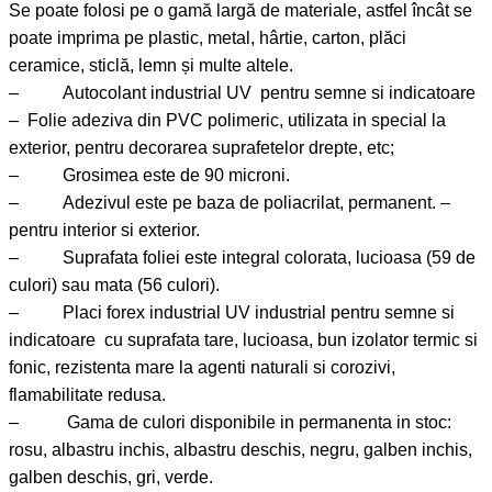
Se poate folosi pe o gamă largă de materiale, astfel încât se
poate imprima pe plastic, metal, hârtie, carton, plăci
ceramice, sticlă, lemn și multe altele.
– Autocolant industrial UV pentru semne si indicatoare
– Folie adeziva din PVC polimeric, utilizata in special la
exterior, pentru decorarea suprafetelor drepte, etc;
– Grosimea este de 90 microni.
– Adezivul este pe baza de poliacrilat, permanent. –
pentru interior si exterior.
– Suprafata foliei este integral colorata, lucioasa (59 de
culori) sau mata (56 culori).
– Placi forex industrial UV industrial pentru semne si
indicatoare cu suprafata tare, lucioasa, bun izolator termic si
fonic, rezistenta mare la agenti naturali si corozivi,
flamabilitate redusa.
– Gama de culori disponibile in permanenta in stoc:
rosu, albastru inchis, albastru deschis, negru, galben inchis,
galben deschis, gri, verde.