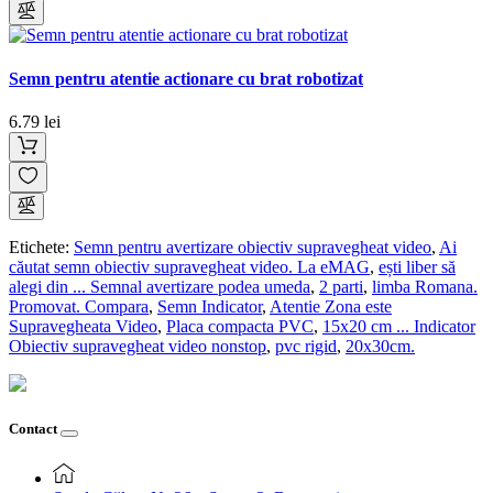
Semn pentru atentie actionare cu brat robotizat
6.79 lei
Etichete:
Semn pentru avertizare obiectiv supravegheat video
,
Ai
căutat semn obiectiv supravegheat video. La eMAG
,
ești liber să
alegi din ... Semnal avertizare podea umeda
,
2 parti
,
limba Romana.
Promovat. Compara
,
Semn Indicator
,
Atentie Zona este
Supravegheata Video
,
Placa compacta PVC
,
15x20 cm ... Indicator
Obiectiv supravegheat video nonstop
,
pvc rigid
,
20x30cm.
Contact