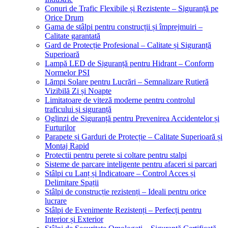
Conuri de Trafic Flexibile și Rezistente – Siguranță pe
Orice Drum
Gama de stâlpi pentru construcții și împrejmuiri –
Calitate garantată
Gard de Protecție Profesional – Calitate și Siguranță
Superioară
Lampă LED de Siguranță pentru Hidrant – Conform
Normelor PSI
Lămpi Solare pentru Lucrări – Semnalizare Rutieră
Vizibilă Zi și Noapte
Limitatoare de viteză moderne pentru controlul
traficului și siguranță
Oglinzi de Siguranță pentru Prevenirea Accidentelor și
Furturilor
Parapete și Garduri de Protecție – Calitate Superioară și
Montaj Rapid
Protectii pentru perete si coltare pentru stalpi
Sisteme de parcare inteligente pentru afaceri si parcari
Stâlpi cu Lanț și Indicatoare – Control Acces și
Delimitare Spații
Stâlpi de construcție rezistenți – Ideali pentru orice
lucrare
Stâlpi de Evenimente Rezistenți – Perfecți pentru
Interior și Exterior