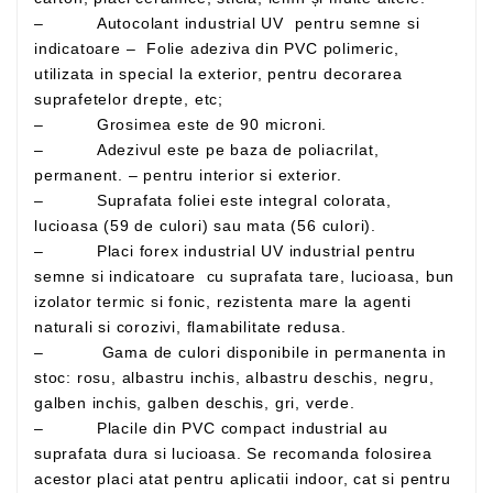
– Autocolant industrial UV pentru semne si
indicatoare – Folie adeziva din PVC polimeric,
utilizata in special la exterior, pentru decorarea
suprafetelor drepte, etc;
– Grosimea este de 90 microni.
– Adezivul este pe baza de poliacrilat,
permanent. – pentru interior si exterior.
– Suprafata foliei este integral colorata,
lucioasa (59 de culori) sau mata (56 culori).
– Placi forex industrial UV industrial pentru
semne si indicatoare cu suprafata tare, lucioasa, bun
izolator termic si fonic, rezistenta mare la agenti
naturali si corozivi, flamabilitate redusa.
– Gama de culori disponibile in permanenta in
stoc: rosu, albastru inchis, albastru deschis, negru,
galben inchis, galben deschis, gri, verde.
– Placile din PVC compact industrial au
suprafata dura si lucioasa. Se recomanda folosirea
acestor placi atat pentru aplicatii indoor, cat si pentru