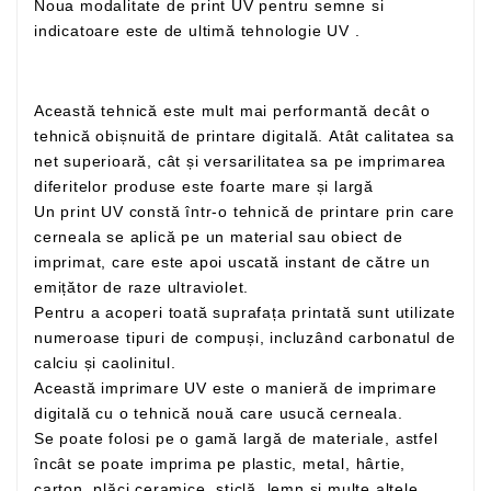
Noua modalitate de print UV pentru semne si
indicatoare este de ultimă tehnologie UV .
Această tehnică este mult mai performantă decât o
tehnică obișnuită de printare digitală. Atât calitatea sa
net superioară, cât și versarilitatea sa pe imprimarea
diferitelor produse este foarte mare și largă
Un print UV constă într-o tehnică de printare prin care
cerneala se aplică pe un material sau obiect de
imprimat, care este apoi uscată instant de către un
emițător de raze ultraviolet.
Pentru a acoperi toată suprafața printată sunt utilizate
numeroase tipuri de compuși, incluzând carbonatul de
calciu și caolinitul.
Această imprimare UV este o manieră de imprimare
digitală cu o tehnică nouă care usucă cerneala.
Se poate folosi pe o gamă largă de materiale, astfel
încât se poate imprima pe plastic, metal, hârtie,
carton, plăci ceramice, sticlă, lemn și multe altele.