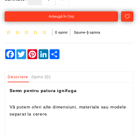
Adaugă În Coş
0 opinii
Spune-ţi opinia
Facebook
Twitter
Pinterest
LinkedIn
Share
Descriere
Opinii (0)
Semn pentru patura ignifuga
Vă putem oferi alte dimensiuni, materiale sau modele
separat la cerere.