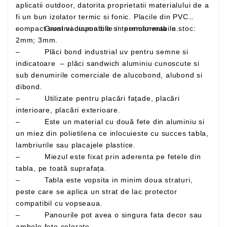
aplicatii outdoor, datorita proprietatii materialului de a
fi un bun izolator termic si fonic. Placile din PVC
– Grosimi disponibile in permanenta in stoc:
compact sunt vacuumabile si termoformabile.
2mm; 3mm.
– Plăci bond industrial uv pentru semne si
indicatoare – plăci sandwich aluminiu cunoscute si
sub denumirile comerciale de alucobond, alubond si
dibond.
– Utilizate pentru placări fațade, placări
interioare, placări exterioare.
– Este un material cu două fete din aluminiu si
un miez din polietilena ce inlocuieste cu succes tabla,
lambriurile sau placajele plastice.
– Miezul este fixat prin aderenta pe fetele din
tabla, pe toată suprafața.
– Tabla este vopsita in minim doua straturi,
peste care se aplica un strat de lac protector
compatibil cu vopseaua.
– Panourile pot avea o singura fata decor sau
ambele fete colorate –