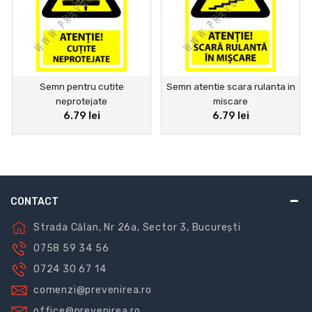
Semn pentru cutite
Semn atentie scara rulanta in
neprotejate
miscare
6.79 lei
6.79 lei
CONTACT
Strada Călan, Nr 26a, Sector 3, București
0758 59 34 56
0724 30 67 14
comenzi@prevenirea.ro
office@prevenirea.ro