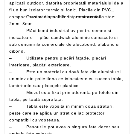
aplicatii outdoor, datorita proprietatii materialului de a
fi un bun izolator termic si fonic. Placile din PVC
– Grosimi disponibile in permanenta in stoc:
compact sunt vacuumabile si termoformabile.
2mm; 3mm.
– Plăci bond industrial uv pentru semne si
indicatoare – plăci sandwich aluminiu cunoscute si
sub denumirile comerciale de alucobond, alubond si
dibond.
– Utilizate pentru placări fațade, placări
interioare, placări exterioare.
– Este un material cu două fete din aluminiu si
un miez din polietilena ce inlocuieste cu succes tabla,
lambriurile sau placajele plastice.
– Miezul este fixat prin aderenta pe fetele din
tabla, pe toată suprafața.
– Tabla este vopsita in minim doua straturi,
peste care se aplica un strat de lac protector
compatibil cu vopseaua.
– Panourile pot avea o singura fata decor sau
ambele fete colorate –