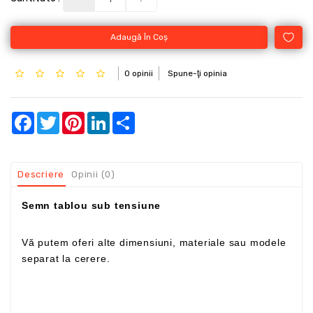
Adaugă În Coş
0 opinii
Spune-ţi opinia
Facebook
Twitter
Pinterest
LinkedIn
Share
Descriere
Opinii (0)
Semn tablou sub tensiune
Vă putem oferi alte dimensiuni, materiale sau modele
separat la cerere.