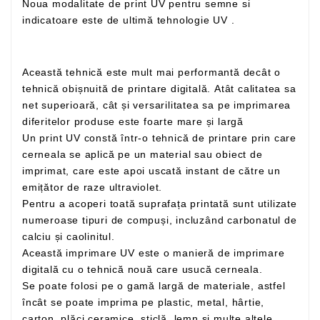
Noua modalitate de print UV pentru semne si
indicatoare este de ultimă tehnologie UV .
Această tehnică este mult mai performantă decât o
tehnică obișnuită de printare digitală. Atât calitatea sa
net superioară, cât și versarilitatea sa pe imprimarea
diferitelor produse este foarte mare și largă
Un print UV constă într-o tehnică de printare prin care
cerneala se aplică pe un material sau obiect de
imprimat, care este apoi uscată instant de către un
emițător de raze ultraviolet.
Pentru a acoperi toată suprafața printată sunt utilizate
numeroase tipuri de compuși, incluzând carbonatul de
calciu și caolinitul.
Această imprimare UV este o manieră de imprimare
digitală cu o tehnică nouă care usucă cerneala.
Se poate folosi pe o gamă largă de materiale, astfel
încât se poate imprima pe plastic, metal, hârtie,
carton, plăci ceramice, sticlă, lemn și multe altele.