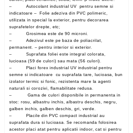
– Autocolant industrial UV pentru semne si
indicatoare – Folie adeziva din PVC polimeric,
utilizata in special la exterior, pentru decorarea
suprafetelor drepte, etc;
– Grosimea este de 90 microni.
– Adezivul este pe baza de poliacrilat,
permanent. – pentru interior si exterior.
– Suprafata foliei este integral colorata,
lucioasa (59 de culori) sau mata (56 culori).
– Placi forex industrial UV industrial pentru
semne si indicatoare cu suprafata tare, lucioasa, bun
izolator termic si fonic, rezistenta mare la agenti
naturali si corozivi, flamabilitate redusa.
– Gama de culori disponibile in permanenta in
stoc: rosu, albastru inchis, albastru deschis, negru,
galben inchis, galben deschis, gri, verde.
– Placile din PVC compact industrial au
suprafata dura si lucioasa. Se recomanda folosirea
acestor placi atat pentru aplicatii indoor, cat si pentru