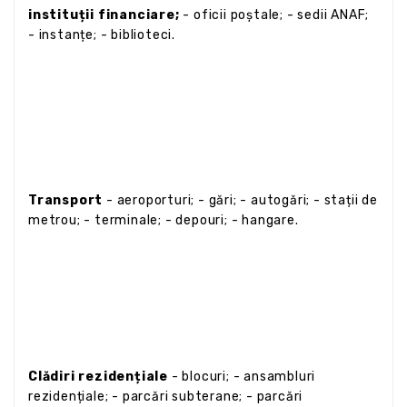
instituții financiare;
- oficii poștale; - sedii ANAF;
- instanțe; - biblioteci.
Transport
- aeroporturi; - gări; - autogări; - stații de
metrou; - terminale; - depouri; - hangare.
Clădiri rezidențiale
- blocuri; - ansambluri
rezidențiale; - parcări subterane; - parcări