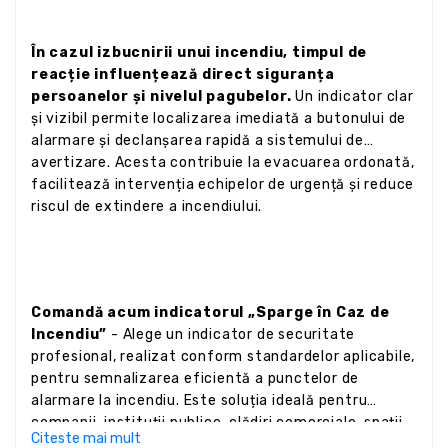
În cazul izbucnirii unui incendiu, timpul de
reacție influențează direct siguranța
persoanelor și nivelul pagubelor.
Un indicator clar
și vizibil permite localizarea imediată a butonului de
alarmare și declanșarea rapidă a sistemului de
avertizare. Acesta contribuie la evacuarea ordonată,
facilitează intervenția echipelor de urgență și reduce
riscul de extindere a incendiului.
Comandă acum indicatorul „Sparge în Caz de
Incendiu”
- Alege un indicator de securitate
profesional, realizat conform standardelor aplicabile,
pentru semnalizarea eficientă a punctelor de
alarmare la incendiu. Este soluția ideală pentru
companii, instituții publice, clădiri comerciale, spații
Citeste mai mult
industriale, unități medicale, unități de învățământ și