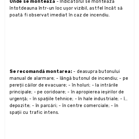
Unde se montează
- Indicatorul se montează
întotdeauna într-un loc ușor vizibil, astfel încât să
poată fi observat imediat în caz de incendiu.
Se recomandă montarea:
- deasupra butonului
manual de alarmare; - lângă butonul de incendiu; - pe
pereții căilor de evacuare; - în holuri; - la intrările
principale; - pe coridoare; - în apropierea ieșirilor de
urgență; - în spațiile tehnice; - în hale industriale; - în
depozite; - în parcări; - în centre comerciale; - în
spații cu trafic intens.