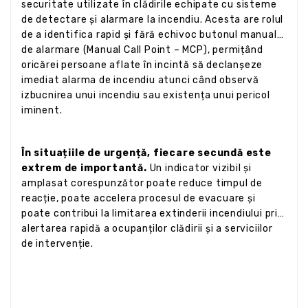
securitate utilizate în clădirile echipate cu sisteme
de detectare și alarmare la incendiu. Acesta are rolul
de a identifica rapid și fără echivoc butonul manual
de alarmare (Manual Call Point – MCP), permițând
oricărei persoane aflate în incintă să declanșeze
imediat alarma de incendiu atunci când observă
izbucnirea unui incendiu sau existența unui pericol
iminent.
În situațiile de urgență, fiecare secundă este
extrem de importantă.
Un indicator vizibil și
amplasat corespunzător poate reduce timpul de
reacție, poate accelera procesul de evacuare și
poate contribui la limitarea extinderii incendiului prin
alertarea rapidă a ocupanților clădirii și a serviciilor
de intervenție.