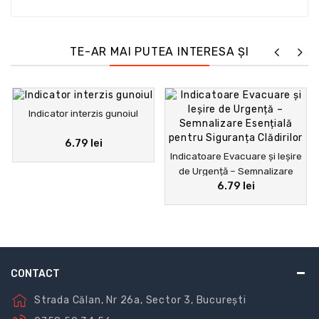
orice construcție unde protecția persoanelor și
respectarea normelor de securitate la incendiu
reprezintă o prioritate.
TE-AR MAI PUTEA INTERESA ȘI
Indicator interzis gunoiul
6.79 lei
Indicatoare Evacuare și Ieșire
de Urgență – Semnalizare
6.79 lei
Esențială pentru Siguranța
Clădirilor
CONTACT
Strada Călan, Nr 26a, Sector 3, București