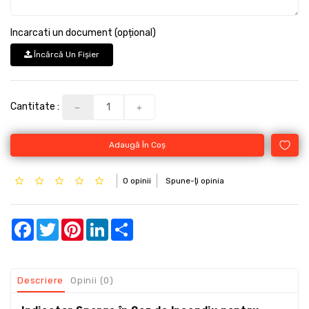
Incarcati un document (opțional)
Încărcă Un Fişier
Cantitate :
Adaugă În Coş
0 opinii
Spune-ţi opinia
Facebook
Twitter
Pinterest
LinkedIn
Share
Descriere
Opinii (0)