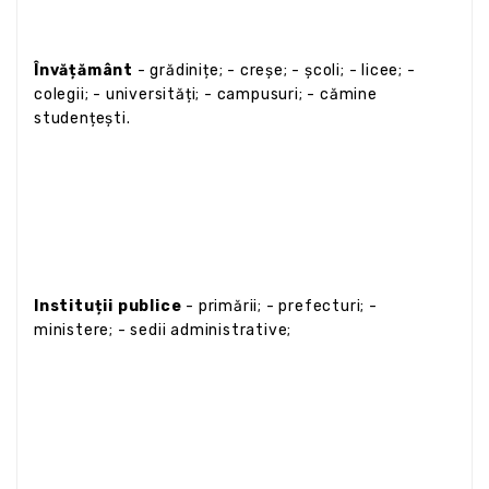
Învățământ
- grădinițe; - creșe; - școli; - licee; -
colegii; - universități; - campusuri; - cămine
studențești.
Instituții publice
- primării; - prefecturi; -
ministere; - sedii administrative;