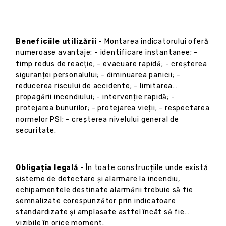
Beneficiile utilizării
- Montarea indicatorului oferă
numeroase avantaje: - identificare instantanee; -
timp redus de reacție; - evacuare rapidă; - creșterea
siguranței personalului; - diminuarea panicii; -
reducerea riscului de accidente; - limitarea
propagării incendiului; - intervenție rapidă; -
protejarea bunurilor; - protejarea vieții; - respectarea
normelor PSI; - creșterea nivelului general de
securitate.
Obligația legală
- În toate construcțiile unde există
sisteme de detectare și alarmare la incendiu,
echipamentele destinate alarmării trebuie să fie
semnalizate corespunzător prin indicatoare
standardizate și amplasate astfel încât să fie
vizibile în orice moment.