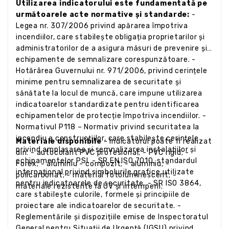
Utilizarea indicatorului este fundamentată pe
următoarele acte normative și standarde:
-
Legea nr. 307/2006 privind apărarea împotriva
incendiilor, care stabilește obligația proprietarilor și
administratorilor de a asigura măsuri de prevenire și
echipamente de semnalizare corespunzătoare. -
Hotărârea Guvernului nr. 971/2006, privind cerințele
minime pentru semnalizarea de securitate și
sănătate la locul de muncă, care impune utilizarea
indicatoarelor standardizate pentru identificarea
echipamentelor de protecție împotriva incendiilor. -
Normativul P118 – Normativ privind securitatea la
incendiu a construcțiilor, care stabilește cerințele
Materiale disponibile
- Indicatorul poate fi realizat
privind amplasarea și semnalizarea instalațiilor și
din: - autocolant PVC profesional; - PVC rigid; -
echipamentelor PSI. - SR EN ISO 7010, standardul
Forex; - aluminiu - compozit; - aluminiu; -
internațional privind simbolurile grafice utilizate
policarbonat; - material fotoluminescent; -
pentru indicatoarele de securitate. - SR ISO 3864,
materiale rezistente la UV și intemperii.
care stabilește culorile, formele și principiile de
proiectare ale indicatoarelor de securitate. -
Reglementările și dispozițiile emise de Inspectoratul
General pentru Situații de Urgență (IGSU) privind