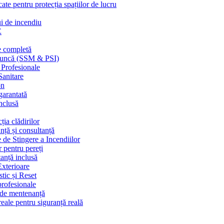
cate pentru protecția spațiilor de lucru
ui de incendiu
E
e completă
n muncă (SSM & PSI)
 Profesionale
Sanitare
on
garantată
nclusă
ția clădirilor
nță și consultanță
 de Stingere a Incendiilor
r pentru pereți
tanță inclusă
Exterioare
tic și Reset
 profesionale
e de mentenanță
eale pentru siguranță reală