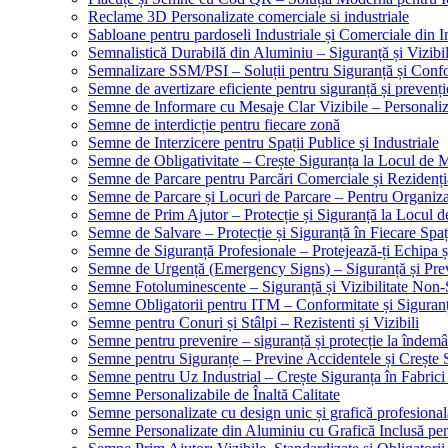
Reclame 3D Personalizate comerciale si industriale
Sabloane pentru pardoseli Industriale și Comerciale din In
Semnalistică Durabilă din Aluminiu – Siguranță și Vizibi
Semnalizare SSM/PSI – Soluții pentru Siguranță și Conf
Semne de avertizare eficiente pentru siguranță și prevenți
Semne de Informare cu Mesaje Clar Vizibile – Personaliz
Semne de interdicție pentru fiecare zonă
Semne de Interzicere pentru Spații Publice și Industriale
Semne de Obligativitate – Crește Siguranța la Locul de
Semne de Parcare pentru Parcări Comerciale și Rezidenți
Semne de Parcare și Locuri de Parcare – Pentru Organizare
Semne de Prim Ajutor – Protecție și Siguranță la Locul 
Semne de Salvare – Protecție și Siguranță în Fiecare Spaț
Semne de Siguranță Profesionale – Protejează-ți Echipa ș
Semne de Urgență (Emergency Signs) – Siguranță și Pre
Semne Fotoluminescente – Siguranță și Vizibilitate Non-
Semne Obligatorii pentru ITM – Conformitate și Siguran
Semne pentru Conuri și Stâlpi – Rezistenti și Vizibili
Semne pentru prevenire – siguranță și protecție la îndemâ
Semne pentru Siguranțe – Previne Accidentele și Crește 
Semne pentru Uz Industrial – Crește Siguranța în Fabrici
Semne Personalizabile de Înaltă Calitate
Semne personalizate cu design unic și grafică profesional
Semne Personalizate din Aluminiu cu Grafică Inclusă pent