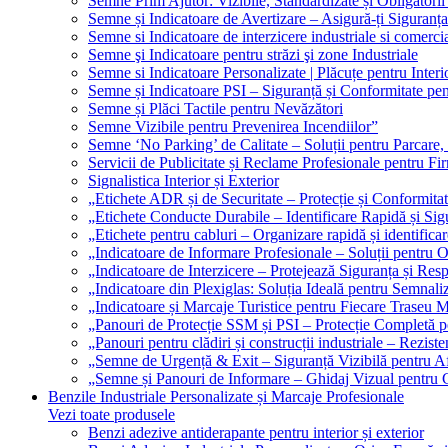
Semne Prim Ajutor: Vizibile, Standardizate și Obligatorii
Semne și Indicatoare de Avertizare – Asigură-ți Siguranța
Semne si Indicatoare de interzicere industriale si comerci
Semne şi Indicatoare pentru străzi şi zone Industriale
Semne si Indicatoare Personalizate | Plăcuțe pentru Interio
Semne și Indicatoare PSI – Siguranță și Conformitate pen
Semne și Plăci Tactile pentru Nevăzători
Semne Vizibile pentru Prevenirea Incendiilor”
Semne ‘No Parking’ de Calitate – Soluții pentru Parcare, 
Servicii de Publicitate și Reclame Profesionale pentru Fi
Signalistica Interior și Exterior
„Etichete ADR și de Securitate – Protecție și Conformita
„Etichete Conducte Durabile – Identificare Rapidă și Sigu
„Etichete pentru cabluri – Organizare rapidă și identificar
„Indicatoare de Informare Profesionale – Soluții pentru O
„Indicatoare de Interzicere – Protejează Siguranța și Res
„Indicatoare din Plexiglas: Soluția Ideală pentru Semnali
„Indicatoare și Marcaje Turistice pentru Fiecare Traseu 
„Panouri de Protecție SSM și PSI – Protecție Completă 
„Panouri pentru clădiri și construcții industriale – Reziste
„Semne de Urgență & Exit – Siguranță Vizibilă pentru A
„Semne și Panouri de Informare – Ghidaj Vizual pentru Cl
Benzile Industriale Personalizate și Marcaje Profesionale
Vezi toate produsele
Benzi adezive antiderapante pentru interior și exterior