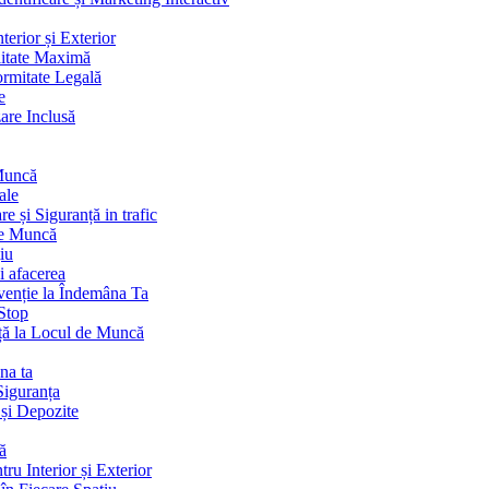
terior și Exterior
litate Maximă
ormitate Legală
e
are Inclusă
 Muncă
ale
 și Siguranță in trafic
de Muncă
iu
i afacerea
venție la Îndemâna Ta
Stop
ță la Locul de Muncă
na ta
Siguranța
 și Depozite
ă
ru Interior și Exterior