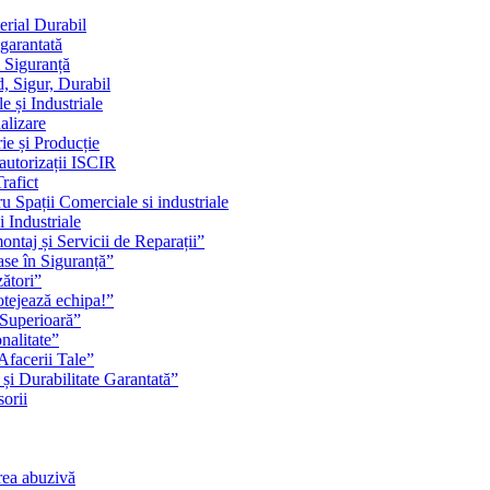
erial Durabil
 garantată
i Siguranță
, Sigur, Durabil
 și Industriale
alizare
ie și Producție
 autorizații ISCIR
rafict
u Spații Comerciale si industriale
i Industriale
ontaj și Servicii de Reparații”
se în Siguranță”
zători”
rotejează echipa!”
 Superioară”
nalitate”
Afacerii Tale”
 și Durabilitate Garantată”
orii
rea abuzivă