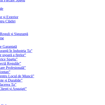
 în Fiecare Spațiu
ale
r și Exterior
tru Clădiri
Reguli și Siguranță
rme
te Garantată
ranță în Industria Ta”
e ușoară a firelor”
rice Spațiu”
pectă Regulile”
zare Profesională”
Montan”
pentru Locul de Muncă”
nte și Durabile”
facerea Ta”
ienți și Angajați”