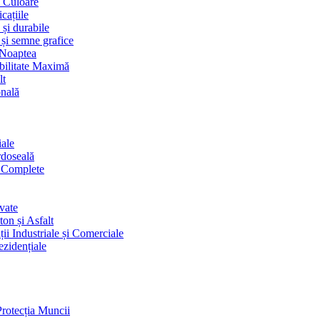
i Culoare
cațiile
 și durabile
 și semne grafice
 Noaptea
ibilitate Maximă
lt
onală
iale
rdoseală
i Complete
vate
on și Asfalt
ii Industriale și Comerciale
ezidențiale
Protecția Muncii