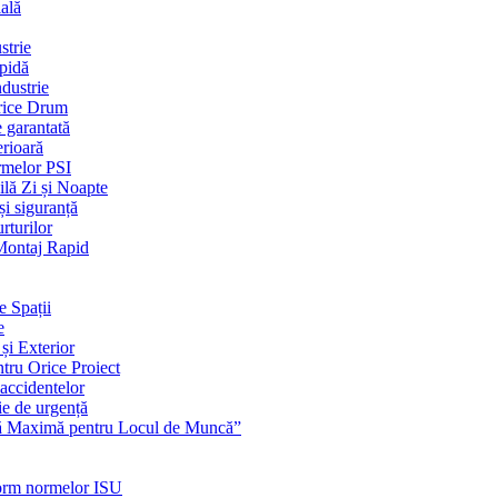
ială
strie
apidă
dustrie
Orice Drum
e garantată
erioară
rmelor PSI
ilă Zi și Noapte
și siguranță
rturilor
 Montaj Rapid
e Spații
e
și Exterior
ntru Orice Proiect
 accidentelor
ie de urgență
nță Maximă pentru Locul de Muncă”
nform normelor ISU