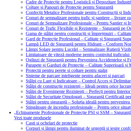
Cadre de Protecție pentru Logistică și Depozitare Industr
Colțare și Panouri de Protecție pentru Siguranță
Confecții Metalice Profesionale pentru Construcții și Indu
Conuri de semnalizare pentru trafic și șantiere – livrare r
Conuri de Semnalizare Profesionale – Pentru Șantier și In
Conuri de Trafic Flexibile și Rezistente – Siguranță pe 
Gama de stâlpi pentru construcții și împrejmuiri – Calitat
Gard de Protecție Profesional – Calitate și Siguranță Sup
Lampă LED de Siguranță pentru Hidrant – Conform No
Lămpi Solare pentru Lucrări – Semnalizare Rutieră Vizib
Limitatoare de viteză moderne pentru controlul traficului 
Oglinzi de Siguranță pentru Prevenirea Accidentelor și Fu
Parapete și Garduri de Protecție – Calitate Superioară și
Protectii pentru perete si coltare pentru stalpi
Sisteme de parcare inteligente pentru afaceri si parcari
Stâlpi cu Lanț și Indicatoare – Control Acces și Delimitar
Stâlpi de construcție rezistenți – Ideali pentru orice lucrar
Stâlpi de Evenimente Rezistenți – Perfecți pentru Interior 
Stâlpi de Securitate Omologați – Siguranță Certificată pe
Stâlpi pentru siguranță – Soluția ideală pentru prevenirea
Stingătoare de incendiu profesionale – Pentru orice situaț
„Echipamente Profesionale de Protecție PSI și SSM – Sigura
Vezi toate produsele
Casti si ochelari de protectie
Corpuri și lămpi pentru iluminat de urgență si iesire co