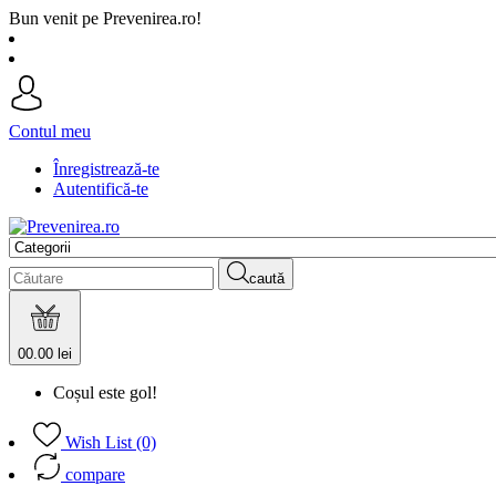
Bun venit pe Prevenirea.ro!
Contul meu
Înregistrează-te
Autentifică-te
caută
0
0.00 lei
Coșul este gol!
Wish List (0)
compare