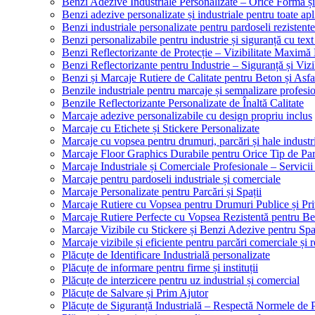
Benzi Adezive Industriale Personalizate – Orice Formă ș
Benzi adezive personalizate și industriale pentru toate apli
Benzi industriale personalizate pentru pardoseli rezistente
Benzi personalizabile pentru industrie și siguranță cu text
Benzi Reflectorizante de Protecție – Vizibilitate Maximă
Benzi Reflectorizante pentru Industrie – Siguranță și Viz
Benzi și Marcaje Rutiere de Calitate pentru Beton și Asfa
Benzile industriale pentru marcaje și semnalizare profesi
Benzile Reflectorizante Personalizate de Înaltă Calitate
Marcaje adezive personalizabile cu design propriu inclus
Marcaje cu Etichete și Stickere Personalizate
Marcaje cu vopsea pentru drumuri, parcări și hale industr
Marcaje Floor Graphics Durabile pentru Orice Tip de Pa
Marcaje Industriale și Comerciale Profesionale – Servici
Marcaje pentru pardoseli industriale și comerciale
Marcaje Personalizate pentru Parcări și Spații
Marcaje Rutiere cu Vopsea pentru Drumuri Publice și Pri
Marcaje Rutiere Perfecte cu Vopsea Rezistentă pentru Bet
Marcaje Vizibile cu Stickere și Benzi Adezive pentru Spaț
Marcaje vizibile și eficiente pentru parcări comerciale și r
Plăcuțe de Identificare Industrială personalizate
Plăcuțe de informare pentru firme și instituții
Plăcuțe de interzicere pentru uz industrial și comercial
Plăcuțe de Salvare și Prim Ajutor
Plăcuțe de Siguranță Industrială – Respectă Normele de 