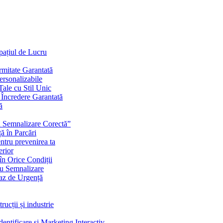
Spațiul de Lucru
mitate Garantată
ersonalizabile
ale cu Stil Unic
i Încredere Garantată
ă
cu Semnalizare Corectă”
ă în Parcări
ntru prevenirea ta
erior
în Orice Condiții
ru Semnalizare
Caz de Urgență
rucții și industrie
ntificare și Marketing Interactiv