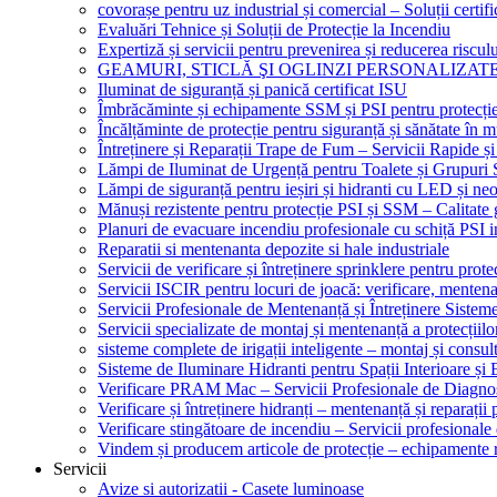
covorașe pentru uz industrial și comercial – Soluții certifi
Evaluări Tehnice și Soluții de Protecție la Incendiu
Expertiză și servicii pentru prevenirea și reducerea riscul
GEAMURI, STICLĂ ŞI OGLINZI PERSONALIZAT
Iluminat de siguranță și panică certificat ISU
Îmbrăcăminte și echipamente SSM și PSI pentru protecți
Încălțăminte de protecție pentru siguranță și sănătate î
Întreținere și Reparații Trape de Fum – Servicii Rapide și
Lămpi de Iluminat de Urgență pentru Toalete și Grupuri 
Lămpi de siguranță pentru ieșiri și hidranti cu LED și ne
Mănuși rezistente pentru protecție PSI și SSM – Calitate 
Planuri de evacuare incendiu profesionale cu schiță PSI i
Reparatii si mentenanta depozite si hale industriale
Servicii de verificare și întreținere sprinklere pentru protec
Servicii ISCIR pentru locuri de joacă: verificare, mentena
Servicii Profesionale de Mentenanță și Întreținere Sisteme
Servicii specializate de montaj și mentenanță a protecțiilo
sisteme complete de irigații inteligente – montaj și consul
Sisteme de Iluminare Hidranti pentru Spații Interioare și 
Verificare PRAM Mac – Servicii Profesionale de Diagnos
Verificare și întreținere hidranți – mentenanță și reparații
Verificare stingătoare de incendiu – Servicii profesional
Vindem și producem articole de protecție – echipamente r
Servicii
Avize si autorizatii - Casete luminoase