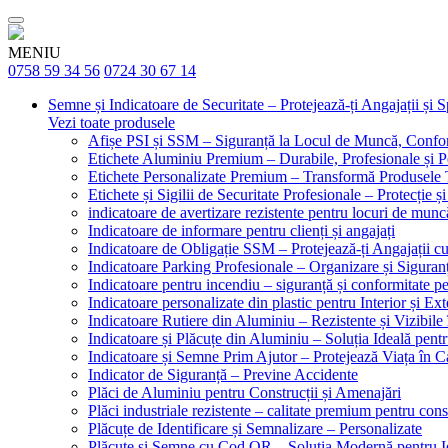
MENIU
0758 59 34 56
0724 30 67 14
Semne și Indicatoare de Securitate – Protejează-ți Angajații și 
Vezi toate produsele
Afișe PSI și SSM – Siguranță la Locul de Muncă, Confor
Etichete Aluminiu Premium – Durabile, Profesionale și P
Etichete Personalizate Premium – Transformă Produsele T
Etichete și Sigilii de Securitate Profesionale – Protecție ș
indicatoare de avertizare rezistente pentru locuri de munc
Indicatoare de informare pentru clienți și angajați
Indicatoare de Obligație SSM – Protejează-ți Angajații 
Indicatoare Parking Profesionale – Organizare și Siguranț
Indicatoare pentru incendiu – siguranță și conformitate pe
Indicatoare personalizate din plastic pentru Interior și Ext
Indicatoare Rutiere din Aluminiu – Rezistente și Vizibile 
Indicatoare și Plăcuțe din Aluminiu – Soluția Ideală pent
Indicatoare și Semne Prim Ajutor – Protejează Viața în 
Indicator de Siguranță – Previne Accidente
Plăci de Aluminiu pentru Construcții și Amenajări
Plăci industriale rezistente – calitate premium pentru const
Plăcuțe de Identificare și Semnalizare – Personalizate
Plăcuțe și Semne cu Cod QR – Soluția Modernă pentru Ide