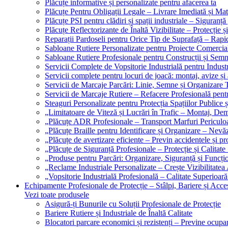
Plăcuțe informative și personalizate pentru afacerea ta
Plăcuțe Pentru Obligații Legale – Livrare Imediată și Mat
Plăcuțe PSI pentru clădiri și spații industriale – Siguranță
Plăcuțe Reflectorizante de Înaltă Vizibilitate – Protecție ș
Reparații Pardoseli pentru Orice Tip de Suprafață – Rapid
Sabloane Rutiere Personalizate pentru Proiecte Comerciale
Sabloane Rutiere Profesionale pentru Construcții și Semn
Servicii Complete de Vopsitorie Industrială pentru Industr
Servicii complete pentru locuri de joacă: montaj, avize și
Servicii de Marcaje Parcări: Linie, Semne și Organizare T
Servicii de Marcaje Rutiere – Refacere Profesională pentr
Steaguri Personalizate pentru Protecția Spațiilor Publice ș
„Limitatoare de Viteză și Lucrări în Trafic – Montaj, Dem
„Plăcuțe ADR Profesionale – Transport Marfuri Periculoa
„Plăcuțe Braille pentru Identificare și Organizare – Nevă
„Plăcuțe de avertizare eficiente – Previn accidentele și p
„Plăcuțe de Siguranță Profesionale – Protecție și Calitate
„Produse pentru Parcări: Organizare, Siguranță și Funcțio
„Reclame Industriale Personalizate – Crește Vizibilitatea 
„Vopsitorie Industrială Profesională – Calitate Superioară
Echipamente Profesionale de Protecție – Stâlpi, Bariere și Acces
Vezi toate produsele
Asigură-ți Bunurile cu Soluții Profesionale de Protecție
Bariere Rutiere și Industriale de Înaltă Calitate
Blocatori parcare economici și rezistenți – Previne ocupa