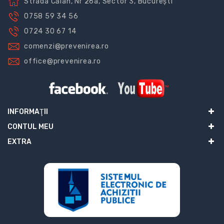
Strada Călan, Nr 26a, Sector 3, București
0758 59 34 56
0724 30 67 14
comenzi@prevenirea.ro
office@prevenirea.ro
INFORMAŢII
CONTUL MEU
EXTRA