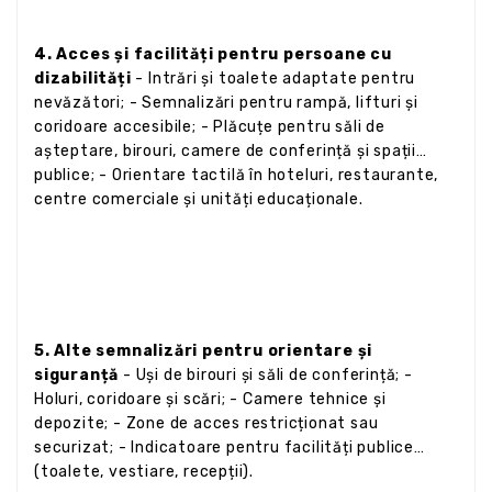
4. Acces și facilități pentru persoane cu
dizabilități
- Intrări și toalete adaptate pentru
nevăzători; - Semnalizări pentru rampă, lifturi și
coridoare accesibile; - Plăcuțe pentru săli de
așteptare, birouri, camere de conferință și spații
publice; - Orientare tactilă în hoteluri, restaurante,
centre comerciale și unități educaționale.
5. Alte semnalizări pentru orientare și
siguranță
- Uși de birouri și săli de conferință; -
Holuri, coridoare și scări; - Camere tehnice și
depozite; - Zone de acces restricționat sau
securizat; - Indicatoare pentru facilități publice
(toalete, vestiare, recepții).