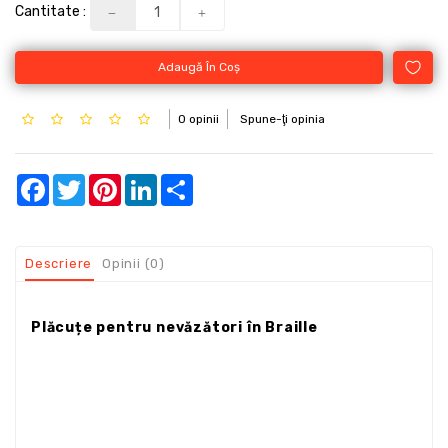
Cantitate :
Adaugă În Coş
0 opinii
Spune-ţi opinia
Facebook
Twitter
Pinterest
LinkedIn
Share
Descriere
Opinii (0)
Plăcuțe pentru nevăzători în Braille