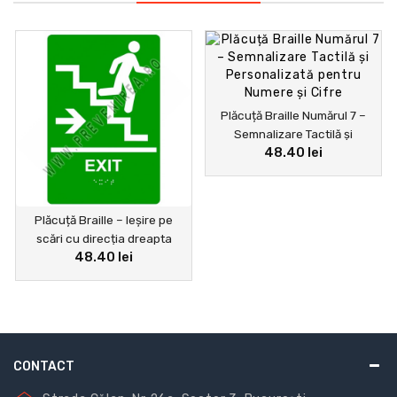
Plăcuță Braille Numărul 7 –
Semnalizare Tactilă și
48.40 lei
Personalizată pentru Numere
și Cifre
Plăcuță Braille – Ieșire pe
scări cu direcția dreapta
48.40 lei
CONTACT