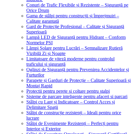
Conuri de Trafic Flexibile și Rezistente – Siguranță pe
Orice Drum
Gama de stâlpi pentru construcții și împrejmuiri –
Calitate garantată
Gard de Protecție Profesional – Calitate și Siguranță
Superioară
Lampă LED de Siguranță pentru Hidrant – Conform
Normelor PSI
Lămpi Solare pentru Lucrări – Semnalizare Rutieră
Vizibilă Zi și Noapte
Limitatoare de viteză moderne pentru controlul
traficului și siguranță
Oglinzi de Siguranță pentru Prevenirea Accidentelor și
Furturilor
Parapete și Garduri de Protecție – Calitate Superioară și
Montaj Rapid
Protectii pentru perete si coltare pentru stalpi
Sisteme de parcare inteligente pentru afaceri si parcari
Stâlpi cu Lanț și Indicatoare – Control Acces și
Delimitare Spații
Stâlpi de construcție rezistenți – Ideali pentru orice
lucrare
Stâlpi de Evenimente Rezistenți – Perfecți pentru
Interior și Exterior