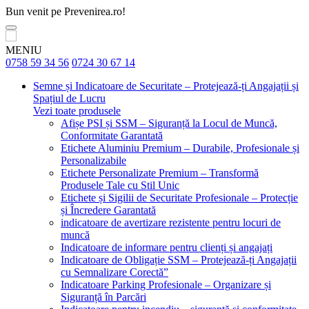
Bun venit pe Prevenirea.ro!
MENIU
0758 59 34 56
0724 30 67 14
Semne și Indicatoare de Securitate – Protejează-ți Angajații și
Spațiul de Lucru
Vezi toate produsele
Afișe PSI și SSM – Siguranță la Locul de Muncă,
Conformitate Garantată
Etichete Aluminiu Premium – Durabile, Profesionale și
Personalizabile
Etichete Personalizate Premium – Transformă
Produsele Tale cu Stil Unic
Etichete și Sigilii de Securitate Profesionale – Protecție
și Încredere Garantată
indicatoare de avertizare rezistente pentru locuri de
muncă
Indicatoare de informare pentru clienți și angajați
Indicatoare de Obligație SSM – Protejează-ți Angajații
cu Semnalizare Corectă”
Indicatoare Parking Profesionale – Organizare și
Siguranță în Parcări