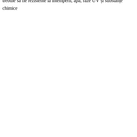
trebuie să fie rezistente la intemperii, apă, raze UV și substanțe
chimice