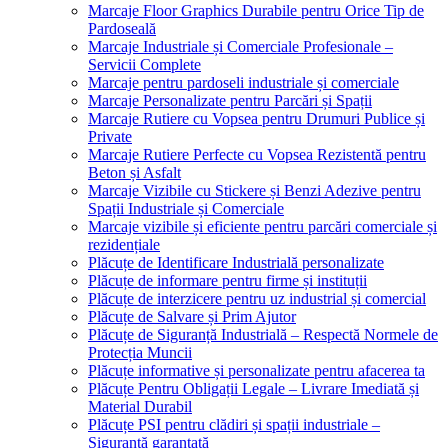
Marcaje Floor Graphics Durabile pentru Orice Tip de
Pardoseală
Marcaje Industriale și Comerciale Profesionale –
Servicii Complete
Marcaje pentru pardoseli industriale și comerciale
Marcaje Personalizate pentru Parcări și Spații
Marcaje Rutiere cu Vopsea pentru Drumuri Publice și
Private
Marcaje Rutiere Perfecte cu Vopsea Rezistentă pentru
Beton și Asfalt
Marcaje Vizibile cu Stickere și Benzi Adezive pentru
Spații Industriale și Comerciale
Marcaje vizibile și eficiente pentru parcări comerciale și
rezidențiale
Plăcuțe de Identificare Industrială personalizate
Plăcuțe de informare pentru firme și instituții
Plăcuțe de interzicere pentru uz industrial și comercial
Plăcuțe de Salvare și Prim Ajutor
Plăcuțe de Siguranță Industrială – Respectă Normele de
Protecția Muncii
Plăcuțe informative și personalizate pentru afacerea ta
Plăcuțe Pentru Obligații Legale – Livrare Imediată și
Material Durabil
Plăcuțe PSI pentru clădiri și spații industriale –
Siguranță garantată