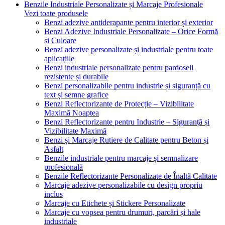
Benzile Industriale Personalizate și Marcaje Profesionale
Vezi toate produsele
Benzi adezive antiderapante pentru interior și exterior
Benzi Adezive Industriale Personalizate – Orice Formă
și Culoare
Benzi adezive personalizate și industriale pentru toate
aplicațiile
Benzi industriale personalizate pentru pardoseli
rezistente și durabile
Benzi personalizabile pentru industrie și siguranță cu
text și semne grafice
Benzi Reflectorizante de Protecție – Vizibilitate
Maximă Noaptea
Benzi Reflectorizante pentru Industrie – Siguranță și
Vizibilitate Maximă
Benzi și Marcaje Rutiere de Calitate pentru Beton și
Asfalt
Benzile industriale pentru marcaje și semnalizare
profesională
Benzile Reflectorizante Personalizate de Înaltă Calitate
Marcaje adezive personalizabile cu design propriu
inclus
Marcaje cu Etichete și Stickere Personalizate
Marcaje cu vopsea pentru drumuri, parcări și hale
industriale