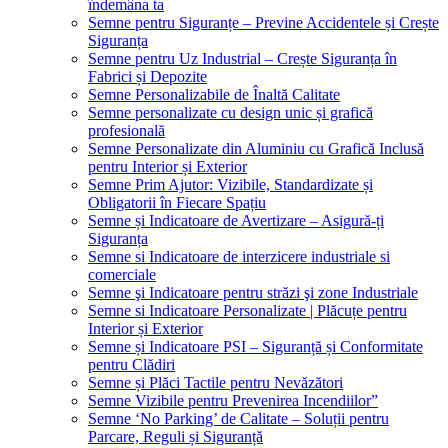
îndemâna ta
Semne pentru Siguranțe – Previne Accidentele și Crește
Siguranța
Semne pentru Uz Industrial – Crește Siguranța în
Fabrici și Depozite
Semne Personalizabile de Înaltă Calitate
Semne personalizate cu design unic și grafică
profesională
Semne Personalizate din Aluminiu cu Grafică Inclusă
pentru Interior și Exterior
Semne Prim Ajutor: Vizibile, Standardizate și
Obligatorii în Fiecare Spațiu
Semne și Indicatoare de Avertizare – Asigură-ți
Siguranța
Semne si Indicatoare de interzicere industriale si
comerciale
Semne şi Indicatoare pentru străzi şi zone Industriale
Semne si Indicatoare Personalizate | Plăcuțe pentru
Interior și Exterior
Semne și Indicatoare PSI – Siguranță și Conformitate
pentru Clădiri
Semne și Plăci Tactile pentru Nevăzători
Semne Vizibile pentru Prevenirea Incendiilor”
Semne ‘No Parking’ de Calitate – Soluții pentru
Parcare, Reguli și Siguranță