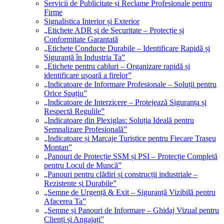
Servicii de Publicitate și Reclame Profesionale pentru
Firme
Signalistica Interior și Exterior
„Etichete ADR și de Securitate – Protecție și
Conformitate Garantată
„Etichete Conducte Durabile – Identificare Rapidă și
Siguranță în Industria Ta”
„Etichete pentru cabluri – Organizare rapidă și
identificare ușoară a firelor”
„Indicatoare de Informare Profesionale – Soluții pentru
Orice Spațiu”
„Indicatoare de Interzicere – Protejează Siguranța și
Respectă Regulile”
„Indicatoare din Plexiglas: Soluția Ideală pentru
Semnalizare Profesională”
„Indicatoare și Marcaje Turistice pentru Fiecare Traseu
Montan”
„Panouri de Protecție SSM și PSI – Protecție Completă
pentru Locul de Muncă”
„Panouri pentru clădiri și construcții industriale –
Rezistente și Durabile”
„Semne de Urgență & Exit – Siguranță Vizibilă pentru
Afacerea Ta”
„Semne și Panouri de Informare – Ghidaj Vizual pentru
Clienți și Angajați”