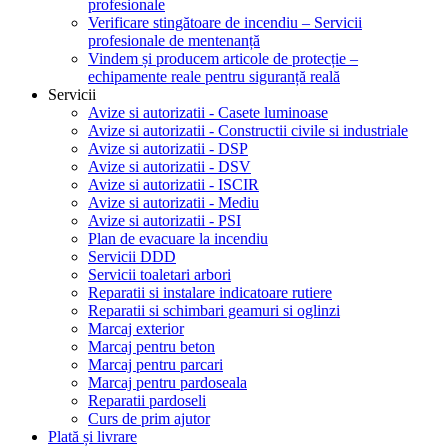
profesionale
Verificare stingătoare de incendiu – Servicii
profesionale de mentenanță
Vindem și producem articole de protecție –
echipamente reale pentru siguranță reală
Servicii
Avize si autorizatii - Casete luminoase
Avize si autorizatii - Constructii civile si industriale
Avize si autorizatii - DSP
Avize si autorizatii - DSV
Avize si autorizatii - ISCIR
Avize si autorizatii - Mediu
Avize si autorizatii - PSI
Plan de evacuare la incendiu
Servicii DDD
Servicii toaletari arbori
Reparatii si instalare indicatoare rutiere
Reparatii si schimbari geamuri si oglinzi
Marcaj exterior
Marcaj pentru beton
Marcaj pentru parcari
Marcaj pentru pardoseala
Reparatii pardoseli
Curs de prim ajutor
Plată și livrare