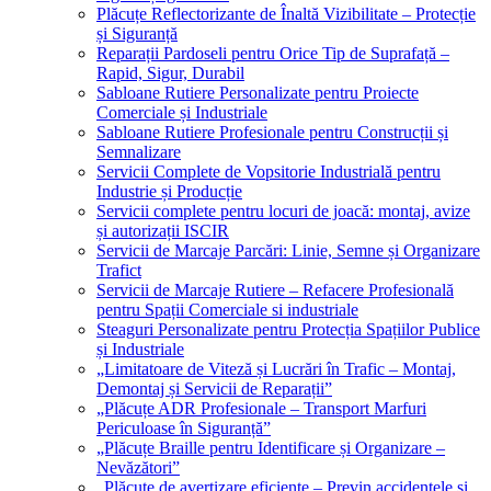
Plăcuțe Reflectorizante de Înaltă Vizibilitate – Protecție
și Siguranță
Reparații Pardoseli pentru Orice Tip de Suprafață –
Rapid, Sigur, Durabil
Sabloane Rutiere Personalizate pentru Proiecte
Comerciale și Industriale
Sabloane Rutiere Profesionale pentru Construcții și
Semnalizare
Servicii Complete de Vopsitorie Industrială pentru
Industrie și Producție
Servicii complete pentru locuri de joacă: montaj, avize
și autorizații ISCIR
Servicii de Marcaje Parcări: Linie, Semne și Organizare
Trafict
Servicii de Marcaje Rutiere – Refacere Profesională
pentru Spații Comerciale si industriale
Steaguri Personalizate pentru Protecția Spațiilor Publice
și Industriale
„Limitatoare de Viteză și Lucrări în Trafic – Montaj,
Demontaj și Servicii de Reparații”
„Plăcuțe ADR Profesionale – Transport Marfuri
Periculoase în Siguranță”
„Plăcuțe Braille pentru Identificare și Organizare –
Nevăzători”
„Plăcuțe de avertizare eficiente – Previn accidentele și