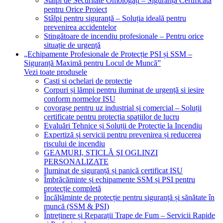
Stâlpi de Securitate Omologați – Siguranță Certificată
pentru Orice Proiect
Stâlpi pentru siguranță – Soluția ideală pentru
prevenirea accidentelor
Stingătoare de incendiu profesionale – Pentru orice
situație de urgență
„Echipamente Profesionale de Protecție PSI și SSM –
Siguranță Maximă pentru Locul de Muncă”
Vezi toate produsele
Casti si ochelari de protectie
Corpuri și lămpi pentru iluminat de urgență si iesire
conform normelor ISU
covorașe pentru uz industrial și comercial – Soluții
certificate pentru protecția spațiilor de lucru
Evaluări Tehnice și Soluții de Protecție la Incendiu
Expertiză și servicii pentru prevenirea și reducerea
riscului de incendiu
GEAMURI, STICLĂ ŞI OGLINZI
PERSONALIZATE
Iluminat de siguranță și panică certificat ISU
Îmbrăcăminte și echipamente SSM și PSI pentru
protecție completă
Încălțăminte de protecție pentru siguranță și sănătate în
muncă (SSM & PSI)
Întreținere și Reparații Trape de Fum – Servicii Rapide