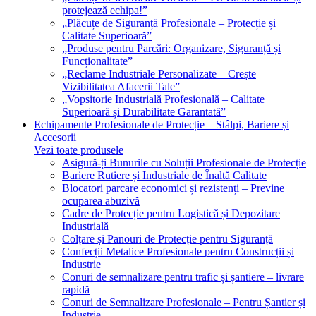
protejează echipa!”
„Plăcuțe de Siguranță Profesionale – Protecție și
Calitate Superioară”
„Produse pentru Parcări: Organizare, Siguranță și
Funcționalitate”
„Reclame Industriale Personalizate – Crește
Vizibilitatea Afacerii Tale”
„Vopsitorie Industrială Profesională – Calitate
Superioară și Durabilitate Garantată”
Echipamente Profesionale de Protecție – Stâlpi, Bariere și
Accesorii
Vezi toate produsele
Asigură-ți Bunurile cu Soluții Profesionale de Protecție
Bariere Rutiere și Industriale de Înaltă Calitate
Blocatori parcare economici și rezistenți – Previne
ocuparea abuzivă
Cadre de Protecție pentru Logistică și Depozitare
Industrială
Colțare și Panouri de Protecție pentru Siguranță
Confecții Metalice Profesionale pentru Construcții și
Industrie
Conuri de semnalizare pentru trafic și șantiere – livrare
rapidă
Conuri de Semnalizare Profesionale – Pentru Șantier și
Industrie