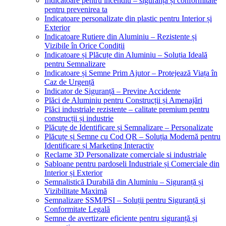
Indicatoare pentru incendiu – siguranță și conformitate
pentru prevenirea ta
Indicatoare personalizate din plastic pentru Interior și
Exterior
Indicatoare Rutiere din Aluminiu – Rezistente și
Vizibile în Orice Condiții
Indicatoare și Plăcuțe din Aluminiu – Soluția Ideală
pentru Semnalizare
Indicatoare și Semne Prim Ajutor – Protejează Viața în
Caz de Urgență
Indicator de Siguranță – Previne Accidente
Plăci de Aluminiu pentru Construcții și Amenajări
Plăci industriale rezistente – calitate premium pentru
construcții și industrie
Plăcuțe de Identificare și Semnalizare – Personalizate
Plăcuțe și Semne cu Cod QR – Soluția Modernă pentru
Identificare și Marketing Interactiv
Reclame 3D Personalizate comerciale si industriale
Sabloane pentru pardoseli Industriale și Comerciale din
Interior și Exterior
Semnalistică Durabilă din Aluminiu – Siguranță și
Vizibilitate Maximă
Semnalizare SSM/PSI – Soluții pentru Siguranță și
Conformitate Legală
Semne de avertizare eficiente pentru siguranță și