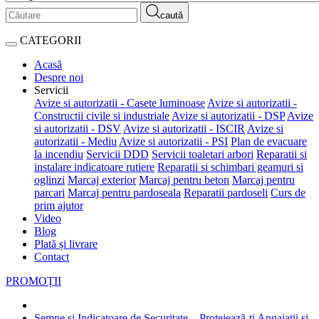
caută
CATEGORII
Acasă
Despre noi
Servicii
Avize si autorizatii - Casete luminoase
Avize si autorizatii -
Constructii civile si industriale
Avize si autorizatii - DSP
Avize
si autorizatii - DSV
Avize si autorizatii - ISCIR
Avize si
autorizatii - Mediu
Avize si autorizatii - PSI
Plan de evacuare
la incendiu
Servicii DDD
Servicii toaletari arbori
Reparatii si
instalare indicatoare rutiere
Reparatii si schimbari geamuri si
oglinzi
Marcaj exterior
Marcaj pentru beton
Marcaj pentru
parcari
Marcaj pentru pardoseala
Reparatii pardoseli
Curs de
prim ajutor
Video
Blog
Plată și livrare
Contact
PROMOȚII
Semne și Indicatoare de Securitate – Protejează-ți Angajații și