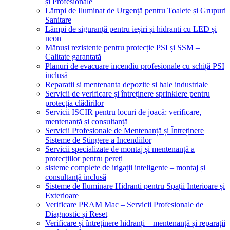
și Profesionale
Lămpi de Iluminat de Urgență pentru Toalete și Grupuri
Sanitare
Lămpi de siguranță pentru ieșiri și hidranti cu LED și
neon
Mănuși rezistente pentru protecție PSI și SSM –
Calitate garantată
Planuri de evacuare incendiu profesionale cu schiță PSI
inclusă
Reparatii si mentenanta depozite si hale industriale
Servicii de verificare și întreținere sprinklere pentru
protecția clădirilor
Servicii ISCIR pentru locuri de joacă: verificare,
mentenanță și consultanță
Servicii Profesionale de Mentenanță și Întreținere
Sisteme de Stingere a Incendiilor
Servicii specializate de montaj și mentenanță a
protecțiilor pentru pereți
sisteme complete de irigații inteligente – montaj și
consultanță inclusă
Sisteme de Iluminare Hidranti pentru Spații Interioare și
Exterioare
Verificare PRAM Mac – Servicii Profesionale de
Diagnostic și Reset
Verificare și întreținere hidranți – mentenanță și reparații