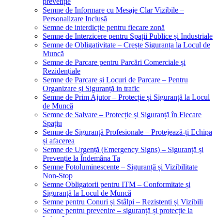
prevenție
Semne de Informare cu Mesaje Clar Vizibile –
Personalizare Inclusă
Semne de interdicție pentru fiecare zonă
Semne de Interzicere pentru Spații Publice și Industriale
Semne de Obligativitate – Crește Siguranța la Locul de
Muncă
Semne de Parcare pentru Parcări Comerciale și
Rezidențiale
Semne de Parcare și Locuri de Parcare – Pentru
Organizare și Siguranță in trafic
Semne de Prim Ajutor – Protecție și Siguranță la Locul
de Muncă
Semne de Salvare – Protecție și Siguranță în Fiecare
Spațiu
Semne de Siguranță Profesionale – Protejează-ți Echipa
și afacerea
Semne de Urgență (Emergency Signs) – Siguranță și
Prevenție la Îndemâna Ta
Semne Fotoluminescente – Siguranță și Vizibilitate
Non-Stop
Semne Obligatorii pentru ITM – Conformitate și
Siguranță la Locul de Muncă
Semne pentru Conuri și Stâlpi – Rezistenti și Vizibili
Semne pentru prevenire – siguranță și protecție la