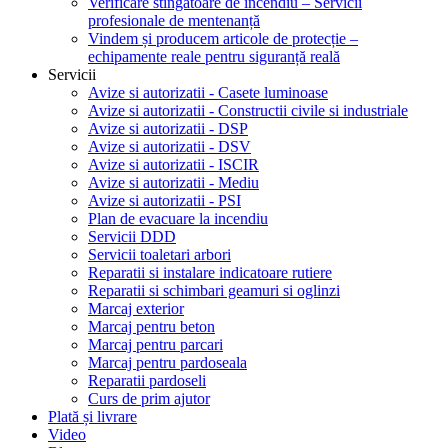
Verificare stingătoare de incendiu – Servicii
profesionale de mentenanță
Vindem și producem articole de protecție –
echipamente reale pentru siguranță reală
Servicii
Avize si autorizatii - Casete luminoase
Avize si autorizatii - Constructii civile si industriale
Avize si autorizatii - DSP
Avize si autorizatii - DSV
Avize si autorizatii - ISCIR
Avize si autorizatii - Mediu
Avize si autorizatii - PSI
Plan de evacuare la incendiu
Servicii DDD
Servicii toaletari arbori
Reparatii si instalare indicatoare rutiere
Reparatii si schimbari geamuri si oglinzi
Marcaj exterior
Marcaj pentru beton
Marcaj pentru parcari
Marcaj pentru pardoseala
Reparatii pardoseli
Curs de prim ajutor
Plată și livrare
Video