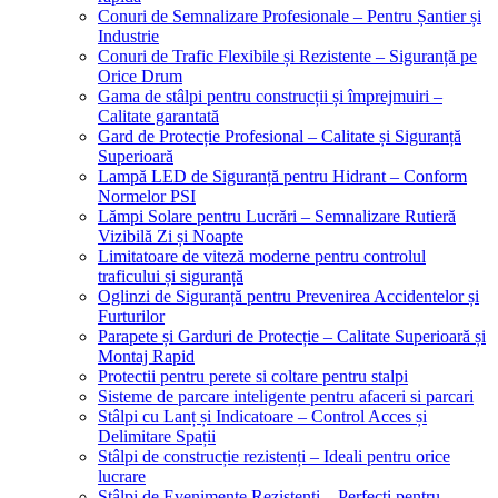
Conuri de Semnalizare Profesionale – Pentru Șantier și
Industrie
Conuri de Trafic Flexibile și Rezistente – Siguranță pe
Orice Drum
Gama de stâlpi pentru construcții și împrejmuiri –
Calitate garantată
Gard de Protecție Profesional – Calitate și Siguranță
Superioară
Lampă LED de Siguranță pentru Hidrant – Conform
Normelor PSI
Lămpi Solare pentru Lucrări – Semnalizare Rutieră
Vizibilă Zi și Noapte
Limitatoare de viteză moderne pentru controlul
traficului și siguranță
Oglinzi de Siguranță pentru Prevenirea Accidentelor și
Furturilor
Parapete și Garduri de Protecție – Calitate Superioară și
Montaj Rapid
Protectii pentru perete si coltare pentru stalpi
Sisteme de parcare inteligente pentru afaceri si parcari
Stâlpi cu Lanț și Indicatoare – Control Acces și
Delimitare Spații
Stâlpi de construcție rezistenți – Ideali pentru orice
lucrare
Stâlpi de Evenimente Rezistenți – Perfecți pentru