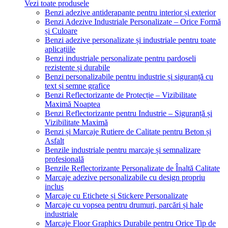
Vezi toate produsele
Benzi adezive antiderapante pentru interior și exterior
Benzi Adezive Industriale Personalizate – Orice Formă
și Culoare
Benzi adezive personalizate și industriale pentru toate
aplicațiile
Benzi industriale personalizate pentru pardoseli
rezistente și durabile
Benzi personalizabile pentru industrie și siguranță cu
text și semne grafice
Benzi Reflectorizante de Protecție – Vizibilitate
Maximă Noaptea
Benzi Reflectorizante pentru Industrie – Siguranță și
Vizibilitate Maximă
Benzi și Marcaje Rutiere de Calitate pentru Beton și
Asfalt
Benzile industriale pentru marcaje și semnalizare
profesională
Benzile Reflectorizante Personalizate de Înaltă Calitate
Marcaje adezive personalizabile cu design propriu
inclus
Marcaje cu Etichete și Stickere Personalizate
Marcaje cu vopsea pentru drumuri, parcări și hale
industriale
Marcaje Floor Graphics Durabile pentru Orice Tip de