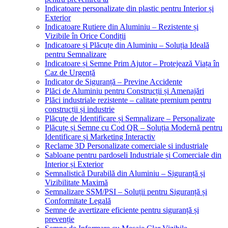
Indicatoare personalizate din plastic pentru Interior și
Exterior
Indicatoare Rutiere din Aluminiu – Rezistente și
Vizibile în Orice Condiții
Indicatoare și Plăcuțe din Aluminiu – Soluția Ideală
pentru Semnalizare
Indicatoare și Semne Prim Ajutor – Protejează Viața în
Caz de Urgență
Indicator de Siguranță – Previne Accidente
Plăci de Aluminiu pentru Construcții și Amenajări
Plăci industriale rezistente – calitate premium pentru
construcții și industrie
Plăcuțe de Identificare și Semnalizare – Personalizate
Plăcuțe și Semne cu Cod QR – Soluția Modernă pentru
Identificare și Marketing Interactiv
Reclame 3D Personalizate comerciale si industriale
Sabloane pentru pardoseli Industriale și Comerciale din
Interior și Exterior
Semnalistică Durabilă din Aluminiu – Siguranță și
Vizibilitate Maximă
Semnalizare SSM/PSI – Soluții pentru Siguranță și
Conformitate Legală
Semne de avertizare eficiente pentru siguranță și
prevenție