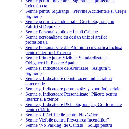
Semne pentru prevenire – siguranță și protecție la
îndemâna ta
Semne pentru Siguranțe – Previne Accidentele și Crește
Siguranța
Semne pentru Uz Industrial – Crește Siguranța în
Fabrici și Depozite
Semne Personalizabile de Înaltă Calitate
Semne personalizate cu design unic și grafică
profesională
Semne Personalizate din Aluminiu cu Grafică Inclusă
pentru Interior și Exterior
Semne Prim Ajutor: Vizibile, Standardizate și
Obligatorii în Fiecare Spațiu
Semne și Indicatoare de Avertizare – Asigură-ți
Siguranța
Semne si Indicatoare de interzicere industriale si
comerciale
Semne şi Indicatoare pentru străzi şi zone Industriale
Semne si Indicatoare Personalizate | Plăcuțe pentru
Interior și Exterior
Semne și Indicatoare PSI – Siguranță și Conformitate
pentru Clădiri
Semne și Plăci Tactile pentru Nevăzători
Semne Vizibile pentru Prevenirea Incendiilor”
Semne ‘No Parking’ de Calitate – Soluții pentru