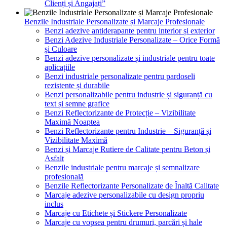
Clienți și Angajați”
Benzile Industriale Personalizate și Marcaje Profesionale
Benzi adezive antiderapante pentru interior și exterior
Benzi Adezive Industriale Personalizate – Orice Formă
și Culoare
Benzi adezive personalizate și industriale pentru toate
aplicațiile
Benzi industriale personalizate pentru pardoseli
rezistente și durabile
Benzi personalizabile pentru industrie și siguranță cu
text și semne grafice
Benzi Reflectorizante de Protecție – Vizibilitate
Maximă Noaptea
Benzi Reflectorizante pentru Industrie – Siguranță și
Vizibilitate Maximă
Benzi și Marcaje Rutiere de Calitate pentru Beton și
Asfalt
Benzile industriale pentru marcaje și semnalizare
profesională
Benzile Reflectorizante Personalizate de Înaltă Calitate
Marcaje adezive personalizabile cu design propriu
inclus
Marcaje cu Etichete și Stickere Personalizate
Marcaje cu vopsea pentru drumuri, parcări și hale