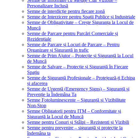
Semne de Informare cu Mesaje Clar Vizibile –
Personalizare Inclusă
Semne de interdicție pentru fiecare zonă
Semne de Interzicere pentru Spații Publice și Industriale
Semne de Obligativitate – Crește Siguranța la Locul de
Muncă
Semne de Parcare pentru Parcări Comerciale și
Rezidențiale
Semne de Parcare și Locuri de Parcare – Pentru
Organizare și Siguranță in trafic
Semne de Prim Ajutor – Protecție și Siguranță la Locul
de Muncă
Semne de Salvare – Protecție și Siguranță în Fiecare
Spațiu
Semne de Siguranță Profesionale – Protejează-ți Echipa
și afacerea
Semne de Urgență (Emergency Signs) – Siguranță și
Prevenție la Îndemâna Ta
Semne Fotoluminescente – Siguranță și Vizibilitate
Non-Stop
Semne Obligatorii pentru ITM – Conformitate și
Siguranță la Locul de Muncă
Semne pentru Conuri și Stâlpi – Rezistenti și Vizibili
Semne pentru prevenire – siguranță și protecție la
îndemâna ta