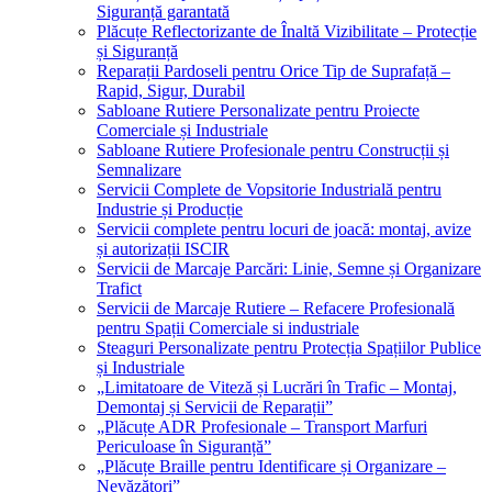
Siguranță garantată
Plăcuțe Reflectorizante de Înaltă Vizibilitate – Protecție
și Siguranță
Reparații Pardoseli pentru Orice Tip de Suprafață –
Rapid, Sigur, Durabil
Sabloane Rutiere Personalizate pentru Proiecte
Comerciale și Industriale
Sabloane Rutiere Profesionale pentru Construcții și
Semnalizare
Servicii Complete de Vopsitorie Industrială pentru
Industrie și Producție
Servicii complete pentru locuri de joacă: montaj, avize
și autorizații ISCIR
Servicii de Marcaje Parcări: Linie, Semne și Organizare
Trafict
Servicii de Marcaje Rutiere – Refacere Profesională
pentru Spații Comerciale si industriale
Steaguri Personalizate pentru Protecția Spațiilor Publice
și Industriale
„Limitatoare de Viteză și Lucrări în Trafic – Montaj,
Demontaj și Servicii de Reparații”
„Plăcuțe ADR Profesionale – Transport Marfuri
Periculoase în Siguranță”
„Plăcuțe Braille pentru Identificare și Organizare –
Nevăzători”