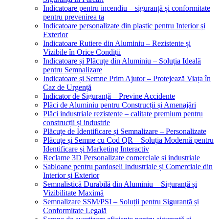
Indicatoare pentru incendiu – siguranță și conformitate
pentru prevenirea ta
Indicatoare personalizate din plastic pentru Interior și
Exterior
Indicatoare Rutiere din Aluminiu – Rezistente și
Vizibile în Orice Condiții
Indicatoare și Plăcuțe din Aluminiu – Soluția Ideală
pentru Semnalizare
Indicatoare și Semne Prim Ajutor – Protejează Viața în
Caz de Urgență
Indicator de Siguranță – Previne Accidente
Plăci de Aluminiu pentru Construcții și Amenajări
Plăci industriale rezistente – calitate premium pentru
construcții și industrie
Plăcuțe de Identificare și Semnalizare – Personalizate
Plăcuțe și Semne cu Cod QR – Soluția Modernă pentru
Identificare și Marketing Interactiv
Reclame 3D Personalizate comerciale si industriale
Sabloane pentru pardoseli Industriale și Comerciale din
Interior și Exterior
Semnalistică Durabilă din Aluminiu – Siguranță și
Vizibilitate Maximă
Semnalizare SSM/PSI – Soluții pentru Siguranță și
Conformitate Legală