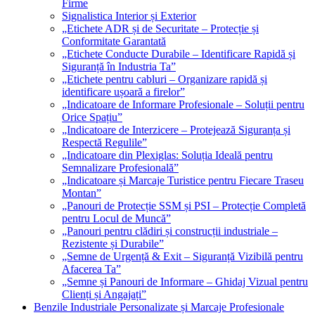
Firme
Signalistica Interior și Exterior
„Etichete ADR și de Securitate – Protecție și
Conformitate Garantată
„Etichete Conducte Durabile – Identificare Rapidă și
Siguranță în Industria Ta”
„Etichete pentru cabluri – Organizare rapidă și
identificare ușoară a firelor”
„Indicatoare de Informare Profesionale – Soluții pentru
Orice Spațiu”
„Indicatoare de Interzicere – Protejează Siguranța și
Respectă Regulile”
„Indicatoare din Plexiglas: Soluția Ideală pentru
Semnalizare Profesională”
„Indicatoare și Marcaje Turistice pentru Fiecare Traseu
Montan”
„Panouri de Protecție SSM și PSI – Protecție Completă
pentru Locul de Muncă”
„Panouri pentru clădiri și construcții industriale –
Rezistente și Durabile”
„Semne de Urgență & Exit – Siguranță Vizibilă pentru
Afacerea Ta”
„Semne și Panouri de Informare – Ghidaj Vizual pentru
Clienți și Angajați”
Benzile Industriale Personalizate și Marcaje Profesionale