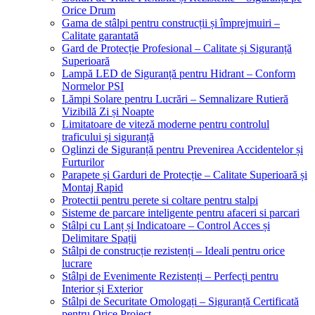
Orice Drum
Gama de stâlpi pentru construcții și împrejmuiri –
Calitate garantată
Gard de Protecție Profesional – Calitate și Siguranță
Superioară
Lampă LED de Siguranță pentru Hidrant – Conform
Normelor PSI
Lămpi Solare pentru Lucrări – Semnalizare Rutieră
Vizibilă Zi și Noapte
Limitatoare de viteză moderne pentru controlul
traficului și siguranță
Oglinzi de Siguranță pentru Prevenirea Accidentelor și
Furturilor
Parapete și Garduri de Protecție – Calitate Superioară și
Montaj Rapid
Protectii pentru perete si coltare pentru stalpi
Sisteme de parcare inteligente pentru afaceri si parcari
Stâlpi cu Lanț și Indicatoare – Control Acces și
Delimitare Spații
Stâlpi de construcție rezistenți – Ideali pentru orice
lucrare
Stâlpi de Evenimente Rezistenți – Perfecți pentru
Interior și Exterior
Stâlpi de Securitate Omologați – Siguranță Certificată
pentru Orice Proiect