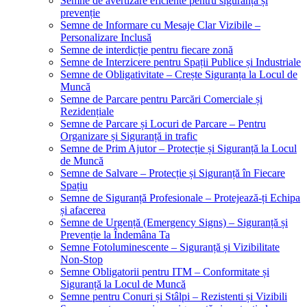
Semne de avertizare eficiente pentru siguranță și
prevenție
Semne de Informare cu Mesaje Clar Vizibile –
Personalizare Inclusă
Semne de interdicție pentru fiecare zonă
Semne de Interzicere pentru Spații Publice și Industriale
Semne de Obligativitate – Crește Siguranța la Locul de
Muncă
Semne de Parcare pentru Parcări Comerciale și
Rezidențiale
Semne de Parcare și Locuri de Parcare – Pentru
Organizare și Siguranță in trafic
Semne de Prim Ajutor – Protecție și Siguranță la Locul
de Muncă
Semne de Salvare – Protecție și Siguranță în Fiecare
Spațiu
Semne de Siguranță Profesionale – Protejează-ți Echipa
și afacerea
Semne de Urgență (Emergency Signs) – Siguranță și
Prevenție la Îndemâna Ta
Semne Fotoluminescente – Siguranță și Vizibilitate
Non-Stop
Semne Obligatorii pentru ITM – Conformitate și
Siguranță la Locul de Muncă
Semne pentru Conuri și Stâlpi – Rezistenti și Vizibili