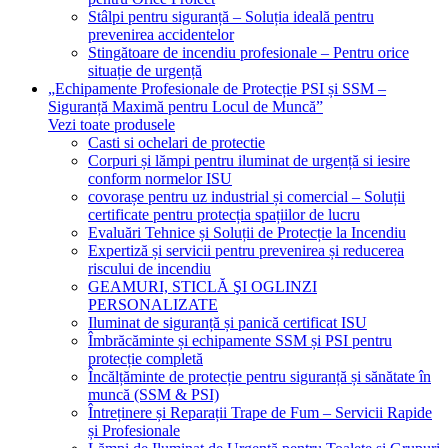
Stâlpi pentru siguranță – Soluția ideală pentru
prevenirea accidentelor
Stingătoare de incendiu profesionale – Pentru orice
situație de urgență
„Echipamente Profesionale de Protecție PSI și SSM –
Siguranță Maximă pentru Locul de Muncă”
Vezi toate produsele
Casti si ochelari de protectie
Corpuri și lămpi pentru iluminat de urgență si iesire
conform normelor ISU
covorașe pentru uz industrial și comercial – Soluții
certificate pentru protecția spațiilor de lucru
Evaluări Tehnice și Soluții de Protecție la Incendiu
Expertiză și servicii pentru prevenirea și reducerea
riscului de incendiu
GEAMURI, STICLĂ ŞI OGLINZI
PERSONALIZATE
Iluminat de siguranță și panică certificat ISU
Îmbrăcăminte și echipamente SSM și PSI pentru
protecție completă
Încălțăminte de protecție pentru siguranță și sănătate în
muncă (SSM & PSI)
Întreținere și Reparații Trape de Fum – Servicii Rapide
și Profesionale