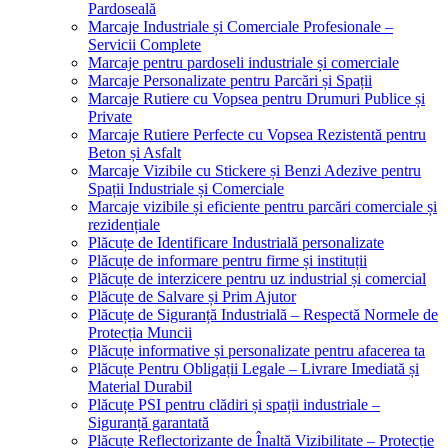
Pardoseală
Marcaje Industriale și Comerciale Profesionale –
Servicii Complete
Marcaje pentru pardoseli industriale și comerciale
Marcaje Personalizate pentru Parcări și Spații
Marcaje Rutiere cu Vopsea pentru Drumuri Publice și
Private
Marcaje Rutiere Perfecte cu Vopsea Rezistentă pentru
Beton și Asfalt
Marcaje Vizibile cu Stickere și Benzi Adezive pentru
Spații Industriale și Comerciale
Marcaje vizibile și eficiente pentru parcări comerciale și
rezidențiale
Plăcuțe de Identificare Industrială personalizate
Plăcuțe de informare pentru firme și instituții
Plăcuțe de interzicere pentru uz industrial și comercial
Plăcuțe de Salvare și Prim Ajutor
Plăcuțe de Siguranță Industrială – Respectă Normele de
Protecția Muncii
Plăcuțe informative și personalizate pentru afacerea ta
Plăcuțe Pentru Obligații Legale – Livrare Imediată și
Material Durabil
Plăcuțe PSI pentru clădiri și spații industriale –
Siguranță garantată
Plăcuțe Reflectorizante de Înaltă Vizibilitate – Protecție