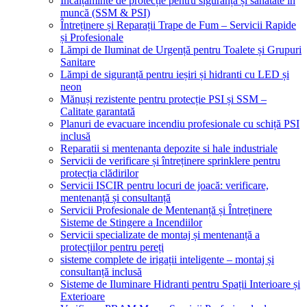
Încălțăminte de protecție pentru siguranță și sănătate în
muncă (SSM & PSI)
Întreținere și Reparații Trape de Fum – Servicii Rapide
și Profesionale
Lămpi de Iluminat de Urgență pentru Toalete și Grupuri
Sanitare
Lămpi de siguranță pentru ieșiri și hidranti cu LED și
neon
Mănuși rezistente pentru protecție PSI și SSM –
Calitate garantată
Planuri de evacuare incendiu profesionale cu schiță PSI
inclusă
Reparatii si mentenanta depozite si hale industriale
Servicii de verificare și întreținere sprinklere pentru
protecția clădirilor
Servicii ISCIR pentru locuri de joacă: verificare,
mentenanță și consultanță
Servicii Profesionale de Mentenanță și Întreținere
Sisteme de Stingere a Incendiilor
Servicii specializate de montaj și mentenanță a
protecțiilor pentru pereți
sisteme complete de irigații inteligente – montaj și
consultanță inclusă
Sisteme de Iluminare Hidranti pentru Spații Interioare și
Exterioare