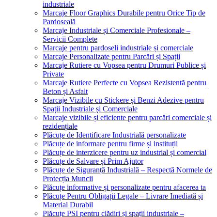
industriale
Marcaje Floor Graphics Durabile pentru Orice Tip de
Pardoseală
Marcaje Industriale și Comerciale Profesionale –
Servicii Complete
Marcaje pentru pardoseli industriale și comerciale
Marcaje Personalizate pentru Parcări și Spații
Marcaje Rutiere cu Vopsea pentru Drumuri Publice și
Private
Marcaje Rutiere Perfecte cu Vopsea Rezistentă pentru
Beton și Asfalt
Marcaje Vizibile cu Stickere și Benzi Adezive pentru
Spații Industriale și Comerciale
Marcaje vizibile și eficiente pentru parcări comerciale și
rezidențiale
Plăcuțe de Identificare Industrială personalizate
Plăcuțe de informare pentru firme și instituții
Plăcuțe de interzicere pentru uz industrial și comercial
Plăcuțe de Salvare și Prim Ajutor
Plăcuțe de Siguranță Industrială – Respectă Normele de
Protecția Muncii
Plăcuțe informative și personalizate pentru afacerea ta
Plăcuțe Pentru Obligații Legale – Livrare Imediată și
Material Durabil
Plăcuțe PSI pentru clădiri și spații industriale –