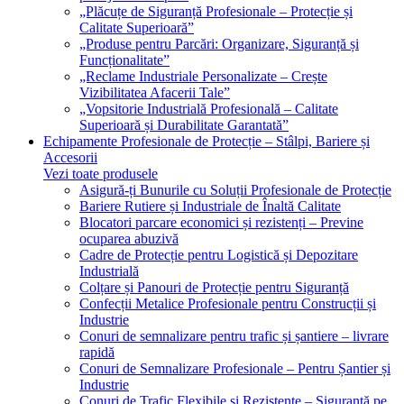
„Plăcuțe de Siguranță Profesionale – Protecție și
Calitate Superioară”
„Produse pentru Parcări: Organizare, Siguranță și
Funcționalitate”
„Reclame Industriale Personalizate – Crește
Vizibilitatea Afacerii Tale”
„Vopsitorie Industrială Profesională – Calitate
Superioară și Durabilitate Garantată”
Echipamente Profesionale de Protecție – Stâlpi, Bariere și
Accesorii
Vezi toate produsele
Asigură-ți Bunurile cu Soluții Profesionale de Protecție
Bariere Rutiere și Industriale de Înaltă Calitate
Blocatori parcare economici și rezistenți – Previne
ocuparea abuzivă
Cadre de Protecție pentru Logistică și Depozitare
Industrială
Colțare și Panouri de Protecție pentru Siguranță
Confecții Metalice Profesionale pentru Construcții și
Industrie
Conuri de semnalizare pentru trafic și șantiere – livrare
rapidă
Conuri de Semnalizare Profesionale – Pentru Șantier și
Industrie
Conuri de Trafic Flexibile și Rezistente – Siguranță pe