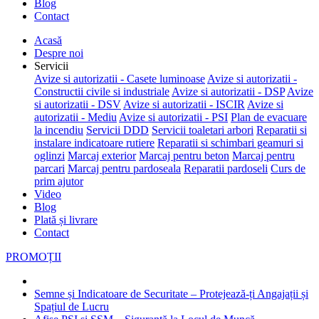
Blog
Contact
Acasă
Despre noi
Servicii
Avize si autorizatii - Casete luminoase
Avize si autorizatii -
Constructii civile si industriale
Avize si autorizatii - DSP
Avize
si autorizatii - DSV
Avize si autorizatii - ISCIR
Avize si
autorizatii - Mediu
Avize si autorizatii - PSI
Plan de evacuare
la incendiu
Servicii DDD
Servicii toaletari arbori
Reparatii si
instalare indicatoare rutiere
Reparatii si schimbari geamuri si
oglinzi
Marcaj exterior
Marcaj pentru beton
Marcaj pentru
parcari
Marcaj pentru pardoseala
Reparatii pardoseli
Curs de
prim ajutor
Video
Blog
Plată și livrare
Contact
PROMOȚII
Semne și Indicatoare de Securitate – Protejează-ți Angajații și
Spațiul de Lucru