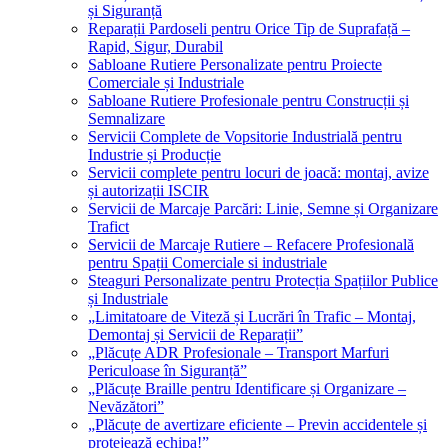
și Siguranță
Reparații Pardoseli pentru Orice Tip de Suprafață –
Rapid, Sigur, Durabil
Sabloane Rutiere Personalizate pentru Proiecte
Comerciale și Industriale
Sabloane Rutiere Profesionale pentru Construcții și
Semnalizare
Servicii Complete de Vopsitorie Industrială pentru
Industrie și Producție
Servicii complete pentru locuri de joacă: montaj, avize
și autorizații ISCIR
Servicii de Marcaje Parcări: Linie, Semne și Organizare
Trafict
Servicii de Marcaje Rutiere – Refacere Profesională
pentru Spații Comerciale si industriale
Steaguri Personalizate pentru Protecția Spațiilor Publice
și Industriale
„Limitatoare de Viteză și Lucrări în Trafic – Montaj,
Demontaj și Servicii de Reparații”
„Plăcuțe ADR Profesionale – Transport Marfuri
Periculoase în Siguranță”
„Plăcuțe Braille pentru Identificare și Organizare –
Nevăzători”
„Plăcuțe de avertizare eficiente – Previn accidentele și
protejează echipa!”