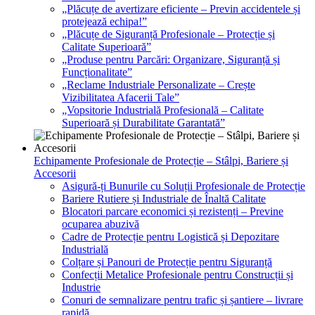
„Plăcuțe de avertizare eficiente – Previn accidentele și
protejează echipa!”
„Plăcuțe de Siguranță Profesionale – Protecție și
Calitate Superioară”
„Produse pentru Parcări: Organizare, Siguranță și
Funcționalitate”
„Reclame Industriale Personalizate – Crește
Vizibilitatea Afacerii Tale”
„Vopsitorie Industrială Profesională – Calitate
Superioară și Durabilitate Garantată”
Echipamente Profesionale de Protecție – Stâlpi, Bariere și
Accesorii
Asigură-ți Bunurile cu Soluții Profesionale de Protecție
Bariere Rutiere și Industriale de Înaltă Calitate
Blocatori parcare economici și rezistenți – Previne
ocuparea abuzivă
Cadre de Protecție pentru Logistică și Depozitare
Industrială
Colțare și Panouri de Protecție pentru Siguranță
Confecții Metalice Profesionale pentru Construcții și
Industrie
Conuri de semnalizare pentru trafic și șantiere – livrare
rapidă