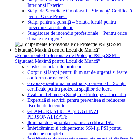
Interior și Exterior
Stâlpi de Securitate Omologați – Siguranță Certificată
pentru Orice Proiect
Stâlpi pentru siguranță – Soluția ideală pentru
prevenirea accidentelor
Stingătoare de incendiu profesionale – Pentru orice
situație de urgență
„Echipamente Profesionale de Protecție PSI și SSM –
Siguranță Maximă pentru Locul de Muncă”
Casti si ochelari de protectie
Corpuri și lămpi pentru iluminat de urgență si iesire
conform normelor ISU
covorașe pentru uz industrial și comercial – Soluții
certificate pentru protecția spațiilor de lucru
Evaluări Tehnice și Soluții de Protecție la Incendiu
Expertiză și servicii pentru prevenirea și reducerea
riscului de incendiu
GEAMURI, STICLĂ ŞI OGLINZI
PERSONALIZATE
Iluminat de siguranță și panică certificat ISU
Îmbrăcăminte și echipamente SSM și PSI pentru
protecție completă