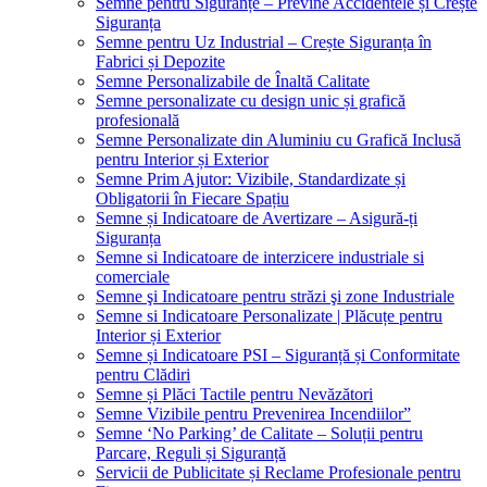
Semne pentru Siguranțe – Previne Accidentele și Crește
Siguranța
Semne pentru Uz Industrial – Crește Siguranța în
Fabrici și Depozite
Semne Personalizabile de Înaltă Calitate
Semne personalizate cu design unic și grafică
profesională
Semne Personalizate din Aluminiu cu Grafică Inclusă
pentru Interior și Exterior
Semne Prim Ajutor: Vizibile, Standardizate și
Obligatorii în Fiecare Spațiu
Semne și Indicatoare de Avertizare – Asigură-ți
Siguranța
Semne si Indicatoare de interzicere industriale si
comerciale
Semne şi Indicatoare pentru străzi şi zone Industriale
Semne si Indicatoare Personalizate | Plăcuțe pentru
Interior și Exterior
Semne și Indicatoare PSI – Siguranță și Conformitate
pentru Clădiri
Semne și Plăci Tactile pentru Nevăzători
Semne Vizibile pentru Prevenirea Incendiilor”
Semne ‘No Parking’ de Calitate – Soluții pentru
Parcare, Reguli și Siguranță
Servicii de Publicitate și Reclame Profesionale pentru