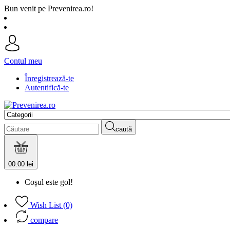
Bun venit pe Prevenirea.ro!
Contul meu
Înregistrează-te
Autentifică-te
caută
0
0.00 lei
Coșul este gol!
Wish List (0)
compare