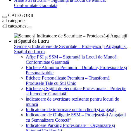
Afișe PSI și SSM – Siguranță la Locul de Muncă,
Conformitate Garantată
CATEGORII
all categories
all categories
Semne și Indicatoare de Securitate – Protejează-ți Angajații și
Spațiul de Lucru
Afișe PSI și SSM – Siguranță la Locul de Muncă,
Conformitate Garantată
Etichete Aluminiu Premium – Durabile, Profesionale și
Personalizabile
Etichete Personalizate Premium – Transformă
Produsele Tale cu Stil Unic
Etichete și Sigilii de Securitate Profesionale – Protecție
și Încredere Garantată
indicatoare de avertizare rezistente pentru locuri de
muncă
Indicatoare de informare pentru clienți și angajați
Indicatoare de Obligație SSM – Protejează-ți Angajații
cu Semnalizare Corectă”
Indicatoare Parking Profesionale – Organizare și
Siguranță în Parcări