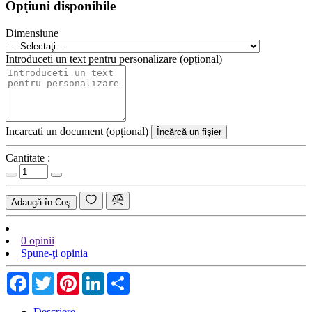
Opţiuni disponibile
Dimensiune
Introduceti un text pentru personalizare (opțional)
Incarcati un document (opțional)
Încărcă un fişier
Cantitate :
Adaugă în Coş
0 opinii
Spune-ţi opinia
Facebook
Twitter
Pinterest
LinkedIn
Share
Descriere