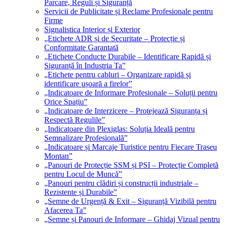
Parcare, Reguli și Siguranță
Servicii de Publicitate și Reclame Profesionale pentru
Firme
Signalistica Interior și Exterior
„Etichete ADR și de Securitate – Protecție și
Conformitate Garantată
„Etichete Conducte Durabile – Identificare Rapidă și
Siguranță în Industria Ta”
„Etichete pentru cabluri – Organizare rapidă și
identificare ușoară a firelor”
„Indicatoare de Informare Profesionale – Soluții pentru
Orice Spațiu”
„Indicatoare de Interzicere – Protejează Siguranța și
Respectă Regulile”
„Indicatoare din Plexiglas: Soluția Ideală pentru
Semnalizare Profesională”
„Indicatoare și Marcaje Turistice pentru Fiecare Traseu
Montan”
„Panouri de Protecție SSM și PSI – Protecție Completă
pentru Locul de Muncă”
„Panouri pentru clădiri și construcții industriale –
Rezistente și Durabile”
„Semne de Urgență & Exit – Siguranță Vizibilă pentru
Afacerea Ta”
„Semne și Panouri de Informare – Ghidaj Vizual pentru