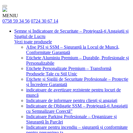
MENIU
0758 59 34 56
0724 30 67 14
Semne și Indicatoare de Securitate – Protejează-ți Angajații și
Spațiul de Lucru
Vezi toate produsele
Afișe PSI și SSM – Siguranță la Locul de Muncă,
Conformitate Garantată
Etichete Aluminiu Premium – Durabile, Profesionale și
Personalizabile
Etichete Personalizate Premium – Transformă
Produsele Tale cu Stil Unic
Etichete și Sigilii de Securitate Profesionale – Protecție
și Încredere Garantată
indicatoare de avertizare rezistente pentru locuri de
muncă
Indicatoare de informare pentru clienți și angajați
Indicatoare de Obligație SSM – Protejează-ți Angajații
cu Semnalizare Corectă”
Indicatoare Parking Profesionale – Organizare și
Siguranță în Parcări
Indicatoare pentru incendiu – siguranță și conformitate
pentru prevenirea ta