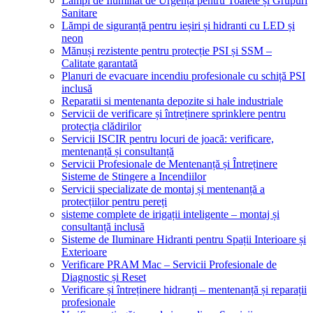
Lămpi de Iluminat de Urgență pentru Toalete și Grupuri
Sanitare
Lămpi de siguranță pentru ieșiri și hidranti cu LED și
neon
Mănuși rezistente pentru protecție PSI și SSM –
Calitate garantată
Planuri de evacuare incendiu profesionale cu schiță PSI
inclusă
Reparatii si mentenanta depozite si hale industriale
Servicii de verificare și întreținere sprinklere pentru
protecția clădirilor
Servicii ISCIR pentru locuri de joacă: verificare,
mentenanță și consultanță
Servicii Profesionale de Mentenanță și Întreținere
Sisteme de Stingere a Incendiilor
Servicii specializate de montaj și mentenanță a
protecțiilor pentru pereți
sisteme complete de irigații inteligente – montaj și
consultanță inclusă
Sisteme de Iluminare Hidranti pentru Spații Interioare și
Exterioare
Verificare PRAM Mac – Servicii Profesionale de
Diagnostic și Reset
Verificare și întreținere hidranți – mentenanță și reparații
profesionale