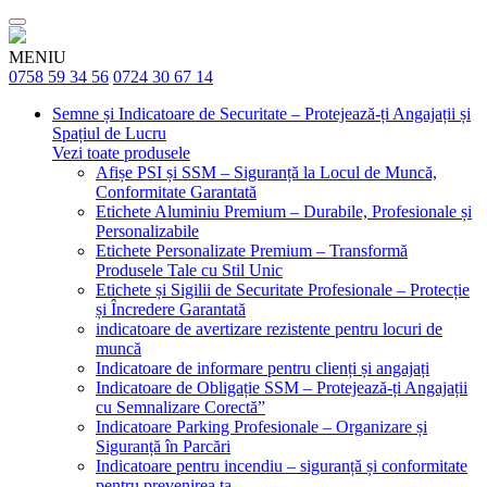
MENIU
0758 59 34 56
0724 30 67 14
Semne și Indicatoare de Securitate – Protejează-ți Angajații și
Spațiul de Lucru
Vezi toate produsele
Afișe PSI și SSM – Siguranță la Locul de Muncă,
Conformitate Garantată
Etichete Aluminiu Premium – Durabile, Profesionale și
Personalizabile
Etichete Personalizate Premium – Transformă
Produsele Tale cu Stil Unic
Etichete și Sigilii de Securitate Profesionale – Protecție
și Încredere Garantată
indicatoare de avertizare rezistente pentru locuri de
muncă
Indicatoare de informare pentru clienți și angajați
Indicatoare de Obligație SSM – Protejează-ți Angajații
cu Semnalizare Corectă”
Indicatoare Parking Profesionale – Organizare și
Siguranță în Parcări
Indicatoare pentru incendiu – siguranță și conformitate
pentru prevenirea ta