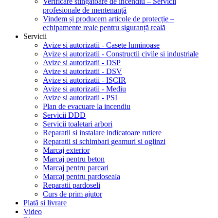
Verificare stingătoare de incendiu – Servicii
profesionale de mentenanță
Vindem și producem articole de protecție –
echipamente reale pentru siguranță reală
Servicii
Avize si autorizatii - Casete luminoase
Avize si autorizatii - Constructii civile si industriale
Avize si autorizatii - DSP
Avize si autorizatii - DSV
Avize si autorizatii - ISCIR
Avize si autorizatii - Mediu
Avize si autorizatii - PSI
Plan de evacuare la incendiu
Servicii DDD
Servicii toaletari arbori
Reparatii si instalare indicatoare rutiere
Reparatii si schimbari geamuri si oglinzi
Marcaj exterior
Marcaj pentru beton
Marcaj pentru parcari
Marcaj pentru pardoseala
Reparatii pardoseli
Curs de prim ajutor
Plată și livrare
Video