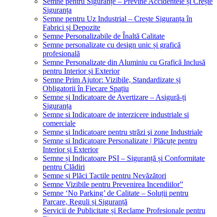
Semne pentru Siguranțe – Previne Accidentele și Crește
Siguranța
Semne pentru Uz Industrial – Crește Siguranța în
Fabrici și Depozite
Semne Personalizabile de Înaltă Calitate
Semne personalizate cu design unic și grafică
profesională
Semne Personalizate din Aluminiu cu Grafică Inclusă
pentru Interior și Exterior
Semne Prim Ajutor: Vizibile, Standardizate și
Obligatorii în Fiecare Spațiu
Semne și Indicatoare de Avertizare – Asigură-ți
Siguranța
Semne si Indicatoare de interzicere industriale si
comerciale
Semne şi Indicatoare pentru străzi şi zone Industriale
Semne si Indicatoare Personalizate | Plăcuțe pentru
Interior și Exterior
Semne și Indicatoare PSI – Siguranță și Conformitate
pentru Clădiri
Semne și Plăci Tactile pentru Nevăzători
Semne Vizibile pentru Prevenirea Incendiilor”
Semne ‘No Parking’ de Calitate – Soluții pentru
Parcare, Reguli și Siguranță
Servicii de Publicitate și Reclame Profesionale pentru