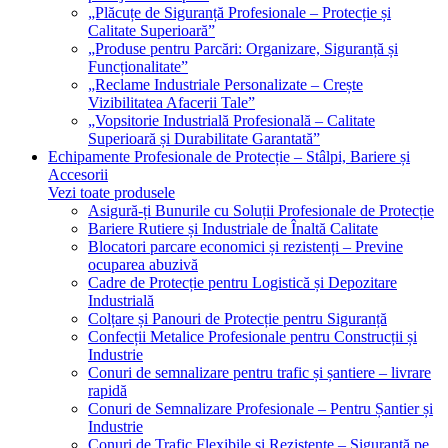
„Plăcuțe de Siguranță Profesionale – Protecție și
Calitate Superioară”
„Produse pentru Parcări: Organizare, Siguranță și
Funcționalitate”
„Reclame Industriale Personalizate – Crește
Vizibilitatea Afacerii Tale”
„Vopsitorie Industrială Profesională – Calitate
Superioară și Durabilitate Garantată”
Echipamente Profesionale de Protecție – Stâlpi, Bariere și
Accesorii
Vezi toate produsele
Asigură-ți Bunurile cu Soluții Profesionale de Protecție
Bariere Rutiere și Industriale de Înaltă Calitate
Blocatori parcare economici și rezistenți – Previne
ocuparea abuzivă
Cadre de Protecție pentru Logistică și Depozitare
Industrială
Colțare și Panouri de Protecție pentru Siguranță
Confecții Metalice Profesionale pentru Construcții și
Industrie
Conuri de semnalizare pentru trafic și șantiere – livrare
rapidă
Conuri de Semnalizare Profesionale – Pentru Șantier și
Industrie
Conuri de Trafic Flexibile și Rezistente – Siguranță pe