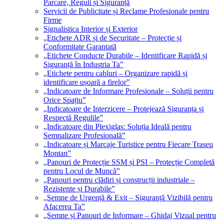
Parcare, Reguli și Siguranță
Servicii de Publicitate și Reclame Profesionale pentru
Firme
Signalistica Interior și Exterior
„Etichete ADR și de Securitate – Protecție și
Conformitate Garantată
„Etichete Conducte Durabile – Identificare Rapidă și
Siguranță în Industria Ta”
„Etichete pentru cabluri – Organizare rapidă și
identificare ușoară a firelor”
„Indicatoare de Informare Profesionale – Soluții pentru
Orice Spațiu”
„Indicatoare de Interzicere – Protejează Siguranța și
Respectă Regulile”
„Indicatoare din Plexiglas: Soluția Ideală pentru
Semnalizare Profesională”
„Indicatoare și Marcaje Turistice pentru Fiecare Traseu
Montan”
„Panouri de Protecție SSM și PSI – Protecție Completă
pentru Locul de Muncă”
„Panouri pentru clădiri și construcții industriale –
Rezistente și Durabile”
„Semne de Urgență & Exit – Siguranță Vizibilă pentru
Afacerea Ta”
„Semne și Panouri de Informare – Ghidaj Vizual pentru