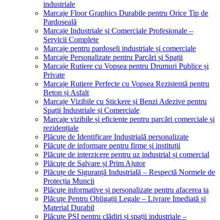
industriale
Marcaje Floor Graphics Durabile pentru Orice Tip de
Pardoseală
Marcaje Industriale și Comerciale Profesionale –
Servicii Complete
Marcaje pentru pardoseli industriale și comerciale
Marcaje Personalizate pentru Parcări și Spații
Marcaje Rutiere cu Vopsea pentru Drumuri Publice și
Private
Marcaje Rutiere Perfecte cu Vopsea Rezistentă pentru
Beton și Asfalt
Marcaje Vizibile cu Stickere și Benzi Adezive pentru
Spații Industriale și Comerciale
Marcaje vizibile și eficiente pentru parcări comerciale și
rezidențiale
Plăcuțe de Identificare Industrială personalizate
Plăcuțe de informare pentru firme și instituții
Plăcuțe de interzicere pentru uz industrial și comercial
Plăcuțe de Salvare și Prim Ajutor
Plăcuțe de Siguranță Industrială – Respectă Normele de
Protecția Muncii
Plăcuțe informative și personalizate pentru afacerea ta
Plăcuțe Pentru Obligații Legale – Livrare Imediată și
Material Durabil
Plăcuțe PSI pentru clădiri și spații industriale –