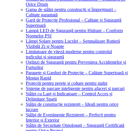
Orice Drum
Gama de stâlpi pentru construcții și împrejmuiri –
Calitate garantată
Gard de Protecție Profesional – Calitate și Siguranță
Superioară
Lampă LED de Siguranță pentru Hidrant – Conform
Normelor PSI
Lămpi Solare pentru Lucrări – Semnalizare Rutieră
Vizibilă Zi și Noapte
Limitatoare de viteză moderne pentru controlul
traficului și siguranță
Oglinzi de Siguranță pentru Prevenirea Accidentelor și
Furturilor
Parapete și Garduri de Protecție – Calitate Superioară și
Montaj Rapid
Protectii pentru perete si coltare pentru stalpi
Sisteme de parcare inteligente pentru afaceri si parcari
Stâlpi cu Lanț și Indicatoare – Control Acces și
Delimitare Spații
Stâlpi de construcție rezistenți – Ideali pentru orice
lucrare
Stâlpi de Evenimente Rezistenți – Perfecți pentru
Interior și Exterior
Stâlpi de Securitate Omologați – Siguranță Certificată
pentru Orice Proiect