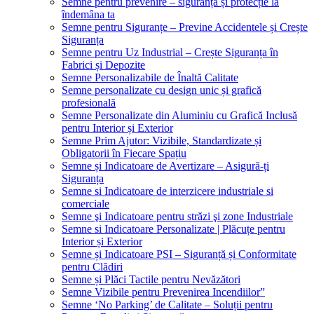
Semne pentru prevenire – siguranță și protecție la
îndemâna ta
Semne pentru Siguranțe – Previne Accidentele și Crește
Siguranța
Semne pentru Uz Industrial – Crește Siguranța în
Fabrici și Depozite
Semne Personalizabile de Înaltă Calitate
Semne personalizate cu design unic și grafică
profesională
Semne Personalizate din Aluminiu cu Grafică Inclusă
pentru Interior și Exterior
Semne Prim Ajutor: Vizibile, Standardizate și
Obligatorii în Fiecare Spațiu
Semne și Indicatoare de Avertizare – Asigură-ți
Siguranța
Semne si Indicatoare de interzicere industriale si
comerciale
Semne şi Indicatoare pentru străzi şi zone Industriale
Semne si Indicatoare Personalizate | Plăcuțe pentru
Interior și Exterior
Semne și Indicatoare PSI – Siguranță și Conformitate
pentru Clădiri
Semne și Plăci Tactile pentru Nevăzători
Semne Vizibile pentru Prevenirea Incendiilor”
Semne ‘No Parking’ de Calitate – Soluții pentru