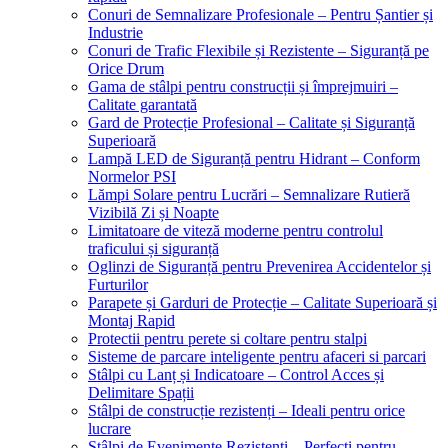
Conuri de Semnalizare Profesionale – Pentru Șantier și
Industrie
Conuri de Trafic Flexibile și Rezistente – Siguranță pe
Orice Drum
Gama de stâlpi pentru construcții și împrejmuiri –
Calitate garantată
Gard de Protecție Profesional – Calitate și Siguranță
Superioară
Lampă LED de Siguranță pentru Hidrant – Conform
Normelor PSI
Lămpi Solare pentru Lucrări – Semnalizare Rutieră
Vizibilă Zi și Noapte
Limitatoare de viteză moderne pentru controlul
traficului și siguranță
Oglinzi de Siguranță pentru Prevenirea Accidentelor și
Furturilor
Parapete și Garduri de Protecție – Calitate Superioară și
Montaj Rapid
Protectii pentru perete si coltare pentru stalpi
Sisteme de parcare inteligente pentru afaceri si parcari
Stâlpi cu Lanț și Indicatoare – Control Acces și
Delimitare Spații
Stâlpi de construcție rezistenți – Ideali pentru orice
lucrare
Stâlpi de Evenimente Rezistenți – Perfecți pentru