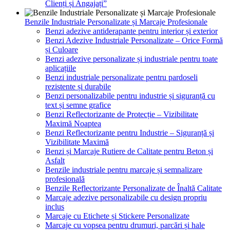
Clienți și Angajați”
Benzile Industriale Personalizate și Marcaje Profesionale
Benzi adezive antiderapante pentru interior și exterior
Benzi Adezive Industriale Personalizate – Orice Formă
și Culoare
Benzi adezive personalizate și industriale pentru toate
aplicațiile
Benzi industriale personalizate pentru pardoseli
rezistente și durabile
Benzi personalizabile pentru industrie și siguranță cu
text și semne grafice
Benzi Reflectorizante de Protecție – Vizibilitate
Maximă Noaptea
Benzi Reflectorizante pentru Industrie – Siguranță și
Vizibilitate Maximă
Benzi și Marcaje Rutiere de Calitate pentru Beton și
Asfalt
Benzile industriale pentru marcaje și semnalizare
profesională
Benzile Reflectorizante Personalizate de Înaltă Calitate
Marcaje adezive personalizabile cu design propriu
inclus
Marcaje cu Etichete și Stickere Personalizate
Marcaje cu vopsea pentru drumuri, parcări și hale