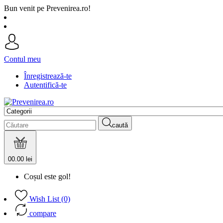
Bun venit pe Prevenirea.ro!
Contul meu
Înregistrează-te
Autentifică-te
caută
0
0.00 lei
Coșul este gol!
Wish List (0)
compare