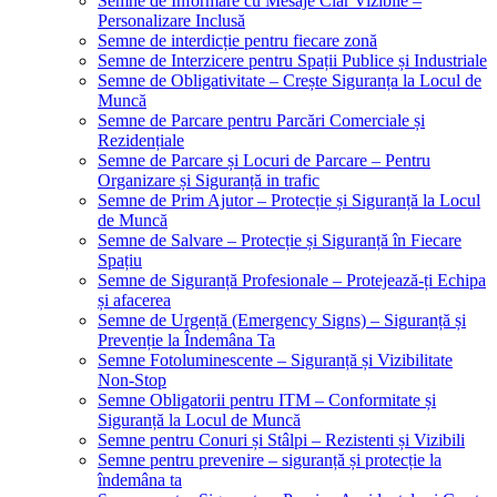
Semne de Informare cu Mesaje Clar Vizibile –
Personalizare Inclusă
Semne de interdicție pentru fiecare zonă
Semne de Interzicere pentru Spații Publice și Industriale
Semne de Obligativitate – Crește Siguranța la Locul de
Muncă
Semne de Parcare pentru Parcări Comerciale și
Rezidențiale
Semne de Parcare și Locuri de Parcare – Pentru
Organizare și Siguranță in trafic
Semne de Prim Ajutor – Protecție și Siguranță la Locul
de Muncă
Semne de Salvare – Protecție și Siguranță în Fiecare
Spațiu
Semne de Siguranță Profesionale – Protejează-ți Echipa
și afacerea
Semne de Urgență (Emergency Signs) – Siguranță și
Prevenție la Îndemâna Ta
Semne Fotoluminescente – Siguranță și Vizibilitate
Non-Stop
Semne Obligatorii pentru ITM – Conformitate și
Siguranță la Locul de Muncă
Semne pentru Conuri și Stâlpi – Rezistenti și Vizibili
Semne pentru prevenire – siguranță și protecție la
îndemâna ta