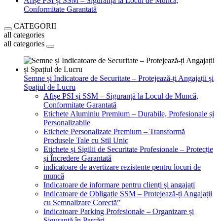
Afișe PSI și SSM – Siguranță la Locul de Muncă,
Conformitate Garantată
CATEGORII
all categories
all categories
Semne și Indicatoare de Securitate – Protejează-ți Angajații și
Spațiul de Lucru
Afișe PSI și SSM – Siguranță la Locul de Muncă,
Conformitate Garantată
Etichete Aluminiu Premium – Durabile, Profesionale și
Personalizabile
Etichete Personalizate Premium – Transformă
Produsele Tale cu Stil Unic
Etichete și Sigilii de Securitate Profesionale – Protecție
și Încredere Garantată
indicatoare de avertizare rezistente pentru locuri de
muncă
Indicatoare de informare pentru clienți și angajați
Indicatoare de Obligație SSM – Protejează-ți Angajații
cu Semnalizare Corectă”
Indicatoare Parking Profesionale – Organizare și
Siguranță în Parcări