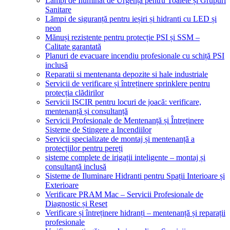
Lămpi de Iluminat de Urgență pentru Toalete și Grupuri
Sanitare
Lămpi de siguranță pentru ieșiri și hidranti cu LED și
neon
Mănuși rezistente pentru protecție PSI și SSM –
Calitate garantată
Planuri de evacuare incendiu profesionale cu schiță PSI
inclusă
Reparatii si mentenanta depozite si hale industriale
Servicii de verificare și întreținere sprinklere pentru
protecția clădirilor
Servicii ISCIR pentru locuri de joacă: verificare,
mentenanță și consultanță
Servicii Profesionale de Mentenanță și Întreținere
Sisteme de Stingere a Incendiilor
Servicii specializate de montaj și mentenanță a
protecțiilor pentru pereți
sisteme complete de irigații inteligente – montaj și
consultanță inclusă
Sisteme de Iluminare Hidranti pentru Spații Interioare și
Exterioare
Verificare PRAM Mac – Servicii Profesionale de
Diagnostic și Reset
Verificare și întreținere hidranți – mentenanță și reparații
profesionale