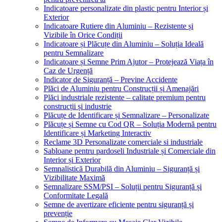
Indicatoare personalizate din plastic pentru Interior și
Exterior
Indicatoare Rutiere din Aluminiu – Rezistente și
Vizibile în Orice Condiții
Indicatoare și Plăcuțe din Aluminiu – Soluția Ideală
pentru Semnalizare
Indicatoare și Semne Prim Ajutor – Protejează Viața în
Caz de Urgență
Indicator de Siguranță – Previne Accidente
Plăci de Aluminiu pentru Construcții și Amenajări
Plăci industriale rezistente – calitate premium pentru
construcții și industrie
Plăcuțe de Identificare și Semnalizare – Personalizate
Plăcuțe și Semne cu Cod QR – Soluția Modernă pentru
Identificare și Marketing Interactiv
Reclame 3D Personalizate comerciale si industriale
Sabloane pentru pardoseli Industriale și Comerciale din
Interior și Exterior
Semnalistică Durabilă din Aluminiu – Siguranță și
Vizibilitate Maximă
Semnalizare SSM/PSI – Soluții pentru Siguranță și
Conformitate Legală
Semne de avertizare eficiente pentru siguranță și
prevenție