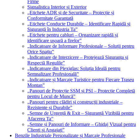
Firme
Signalistica Interior și Exterior
„Etichete ADR și de Securitate – Protecție și
Conformitate Garantată
„Etichete Conducte Durabile – Identificare Rapidă și
Siguranță în Industria Ta”
„Etichete pentru cabluri – Organizare rapidă și
identificare ușoară a firelor”
„Indicatoare de Informare Profesionale – Soluții pentru
Orice Spațiu”
„Indicatoare de Interzicere – Protejează Siguranța și
Respectă Regulile”
„Indicatoare din Plexiglas: Soluția Ideală pentru
Semnalizare Profesională”
„Indicatoare și Marcaje Turistice pentru Fiecare Traseu
Montan”
„Panouri de Protecție SSM și PSI – Protecție Completă
pentru Locul de Muncă”
„Panouri pentru clădiri și construcții industriale –
Rezistente și Durabile”
„Semne de Urgență & Exit – Siguranță Vizibilă pentru
Afacerea Ta”
„Semne și Panouri de Informare – Ghidaj Vizual pentru
Clienți și Angajați”
Benzile Industriale Personalizate și Marcaje Profesionale