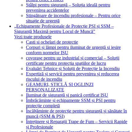
Stâlpi pentru siguranță – Soluția ideală pentru
prevenirea accidentelor
Stingătoare de incendiu profesionale – Pentru orice
situație de urgență
„Echipamente Profesionale de Protecție PSI și SSM –
Siguranță Maximă pentru Locul de Muncă”
Vezi toate produsele
Casti si ochelari de protectie
Corpuri și lămpi pentru iluminat de urgență si iesire
conform normelor ISU
covorașe pentru uz industrial și comercial – Soluții
certificate pentru protecția spațiilor de lucru
Evaluări Tehnice și Soluții de Protecție la Incendiu
Expertiză și servicii pentru prevenirea și reducerea
riscului de incendiu
GEAMURI, STICLĂ ŞI OGLINZI
PERSONALIZATE
Iluminat de siguranță și panică certificat ISU
Îmbrăcăminte și echipamente SSM și PSI pentru
protecție completă
Încălțăminte de protecție pentru siguranță și sănătate în
muncă (SSM & PSI)
Întreținere și Reparații Trape de Fum – Servicii Rapide
și Profesionale