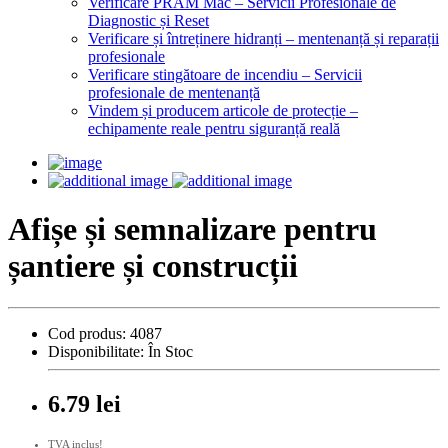
Verificare PRAM Mac – Servicii Profesionale de
Diagnostic și Reset
Verificare și întreținere hidranți – mentenanță și reparații
profesionale
Verificare stingătoare de incendiu – Servicii
profesionale de mentenanță
Vindem și producem articole de protecție –
echipamente reale pentru siguranță reală
Afișe și semnalizare pentru
șantiere și construcții
Cod produs:
4087
Disponibilitate:
În Stoc
6.79 lei
TVA inclus!