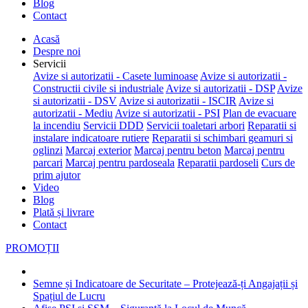
Blog
Contact
Acasă
Despre noi
Servicii
Avize si autorizatii - Casete luminoase
Avize si autorizatii -
Constructii civile si industriale
Avize si autorizatii - DSP
Avize
si autorizatii - DSV
Avize si autorizatii - ISCIR
Avize si
autorizatii - Mediu
Avize si autorizatii - PSI
Plan de evacuare
la incendiu
Servicii DDD
Servicii toaletari arbori
Reparatii si
instalare indicatoare rutiere
Reparatii si schimbari geamuri si
oglinzi
Marcaj exterior
Marcaj pentru beton
Marcaj pentru
parcari
Marcaj pentru pardoseala
Reparatii pardoseli
Curs de
prim ajutor
Video
Blog
Plată și livrare
Contact
PROMOȚII
Semne și Indicatoare de Securitate – Protejează-ți Angajații și
Spațiul de Lucru