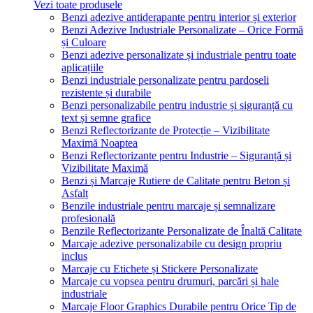
Vezi toate produsele
Benzi adezive antiderapante pentru interior și exterior
Benzi Adezive Industriale Personalizate – Orice Formă
și Culoare
Benzi adezive personalizate și industriale pentru toate
aplicațiile
Benzi industriale personalizate pentru pardoseli
rezistente și durabile
Benzi personalizabile pentru industrie și siguranță cu
text și semne grafice
Benzi Reflectorizante de Protecție – Vizibilitate
Maximă Noaptea
Benzi Reflectorizante pentru Industrie – Siguranță și
Vizibilitate Maximă
Benzi și Marcaje Rutiere de Calitate pentru Beton și
Asfalt
Benzile industriale pentru marcaje și semnalizare
profesională
Benzile Reflectorizante Personalizate de Înaltă Calitate
Marcaje adezive personalizabile cu design propriu
inclus
Marcaje cu Etichete și Stickere Personalizate
Marcaje cu vopsea pentru drumuri, parcări și hale
industriale
Marcaje Floor Graphics Durabile pentru Orice Tip de