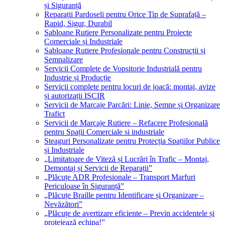
și Siguranță
Reparații Pardoseli pentru Orice Tip de Suprafață –
Rapid, Sigur, Durabil
Sabloane Rutiere Personalizate pentru Proiecte
Comerciale și Industriale
Sabloane Rutiere Profesionale pentru Construcții și
Semnalizare
Servicii Complete de Vopsitorie Industrială pentru
Industrie și Producție
Servicii complete pentru locuri de joacă: montaj, avize
și autorizații ISCIR
Servicii de Marcaje Parcări: Linie, Semne și Organizare
Trafict
Servicii de Marcaje Rutiere – Refacere Profesională
pentru Spații Comerciale si industriale
Steaguri Personalizate pentru Protecția Spațiilor Publice
și Industriale
„Limitatoare de Viteză și Lucrări în Trafic – Montaj,
Demontaj și Servicii de Reparații”
„Plăcuțe ADR Profesionale – Transport Marfuri
Periculoase în Siguranță”
„Plăcuțe Braille pentru Identificare și Organizare –
Nevăzători”
„Plăcuțe de avertizare eficiente – Previn accidentele și
protejează echipa!”