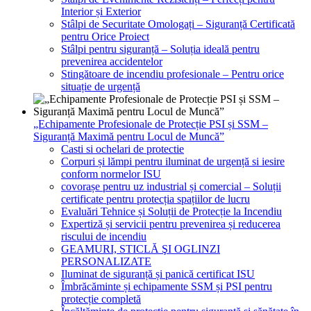
Interior și Exterior
Stâlpi de Securitate Omologați – Siguranță Certificată
pentru Orice Proiect
Stâlpi pentru siguranță – Soluția ideală pentru
prevenirea accidentelor
Stingătoare de incendiu profesionale – Pentru orice
situație de urgență
„Echipamente Profesionale de Protecție PSI și SSM –
Siguranță Maximă pentru Locul de Muncă”
Casti si ochelari de protectie
Corpuri și lămpi pentru iluminat de urgență si iesire
conform normelor ISU
covorașe pentru uz industrial și comercial – Soluții
certificate pentru protecția spațiilor de lucru
Evaluări Tehnice și Soluții de Protecție la Incendiu
Expertiză și servicii pentru prevenirea și reducerea
riscului de incendiu
GEAMURI, STICLĂ ŞI OGLINZI
PERSONALIZATE
Iluminat de siguranță și panică certificat ISU
Îmbrăcăminte și echipamente SSM și PSI pentru
protecție completă