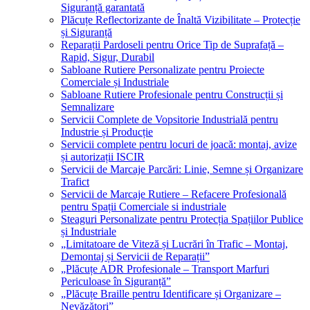
Siguranță garantată
Plăcuțe Reflectorizante de Înaltă Vizibilitate – Protecție
și Siguranță
Reparații Pardoseli pentru Orice Tip de Suprafață –
Rapid, Sigur, Durabil
Sabloane Rutiere Personalizate pentru Proiecte
Comerciale și Industriale
Sabloane Rutiere Profesionale pentru Construcții și
Semnalizare
Servicii Complete de Vopsitorie Industrială pentru
Industrie și Producție
Servicii complete pentru locuri de joacă: montaj, avize
și autorizații ISCIR
Servicii de Marcaje Parcări: Linie, Semne și Organizare
Trafict
Servicii de Marcaje Rutiere – Refacere Profesională
pentru Spații Comerciale si industriale
Steaguri Personalizate pentru Protecția Spațiilor Publice
și Industriale
„Limitatoare de Viteză și Lucrări în Trafic – Montaj,
Demontaj și Servicii de Reparații”
„Plăcuțe ADR Profesionale – Transport Marfuri
Periculoase în Siguranță”
„Plăcuțe Braille pentru Identificare și Organizare –
Nevăzători”