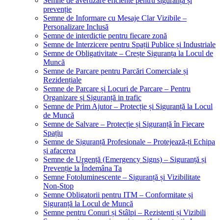
Semne de avertizare eficiente pentru siguranță și
prevenție
Semne de Informare cu Mesaje Clar Vizibile –
Personalizare Inclusă
Semne de interdicție pentru fiecare zonă
Semne de Interzicere pentru Spații Publice și Industriale
Semne de Obligativitate – Crește Siguranța la Locul de
Muncă
Semne de Parcare pentru Parcări Comerciale și
Rezidențiale
Semne de Parcare și Locuri de Parcare – Pentru
Organizare și Siguranță in trafic
Semne de Prim Ajutor – Protecție și Siguranță la Locul
de Muncă
Semne de Salvare – Protecție și Siguranță în Fiecare
Spațiu
Semne de Siguranță Profesionale – Protejează-ți Echipa
și afacerea
Semne de Urgență (Emergency Signs) – Siguranță și
Prevenție la Îndemâna Ta
Semne Fotoluminescente – Siguranță și Vizibilitate
Non-Stop
Semne Obligatorii pentru ITM – Conformitate și
Siguranță la Locul de Muncă
Semne pentru Conuri și Stâlpi – Rezistenti și Vizibili