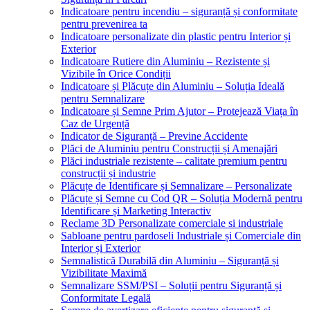
Indicatoare pentru incendiu – siguranță și conformitate
pentru prevenirea ta
Indicatoare personalizate din plastic pentru Interior și
Exterior
Indicatoare Rutiere din Aluminiu – Rezistente și
Vizibile în Orice Condiții
Indicatoare și Plăcuțe din Aluminiu – Soluția Ideală
pentru Semnalizare
Indicatoare și Semne Prim Ajutor – Protejează Viața în
Caz de Urgență
Indicator de Siguranță – Previne Accidente
Plăci de Aluminiu pentru Construcții și Amenajări
Plăci industriale rezistente – calitate premium pentru
construcții și industrie
Plăcuțe de Identificare și Semnalizare – Personalizate
Plăcuțe și Semne cu Cod QR – Soluția Modernă pentru
Identificare și Marketing Interactiv
Reclame 3D Personalizate comerciale si industriale
Sabloane pentru pardoseli Industriale și Comerciale din
Interior și Exterior
Semnalistică Durabilă din Aluminiu – Siguranță și
Vizibilitate Maximă
Semnalizare SSM/PSI – Soluții pentru Siguranță și
Conformitate Legală