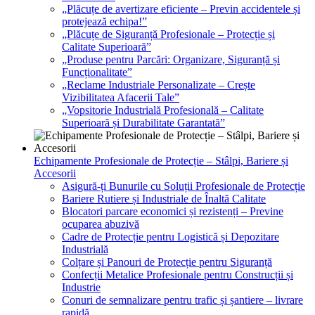
„Plăcuțe de avertizare eficiente – Previn accidentele și
protejează echipa!”
„Plăcuțe de Siguranță Profesionale – Protecție și
Calitate Superioară”
„Produse pentru Parcări: Organizare, Siguranță și
Funcționalitate”
„Reclame Industriale Personalizate – Crește
Vizibilitatea Afacerii Tale”
„Vopsitorie Industrială Profesională – Calitate
Superioară și Durabilitate Garantată”
Echipamente Profesionale de Protecție – Stâlpi, Bariere și
Accesorii
Asigură-ți Bunurile cu Soluții Profesionale de Protecție
Bariere Rutiere și Industriale de Înaltă Calitate
Blocatori parcare economici și rezistenți – Previne
ocuparea abuzivă
Cadre de Protecție pentru Logistică și Depozitare
Industrială
Colțare și Panouri de Protecție pentru Siguranță
Confecții Metalice Profesionale pentru Construcții și
Industrie
Conuri de semnalizare pentru trafic și șantiere – livrare
rapidă