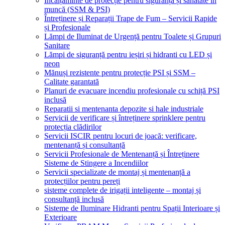
Încălțăminte de protecție pentru siguranță și sănătate în
muncă (SSM & PSI)
Întreținere și Reparații Trape de Fum – Servicii Rapide
și Profesionale
Lămpi de Iluminat de Urgență pentru Toalete și Grupuri
Sanitare
Lămpi de siguranță pentru ieșiri și hidranti cu LED și
neon
Mănuși rezistente pentru protecție PSI și SSM –
Calitate garantată
Planuri de evacuare incendiu profesionale cu schiță PSI
inclusă
Reparatii si mentenanta depozite si hale industriale
Servicii de verificare și întreținere sprinklere pentru
protecția clădirilor
Servicii ISCIR pentru locuri de joacă: verificare,
mentenanță și consultanță
Servicii Profesionale de Mentenanță și Întreținere
Sisteme de Stingere a Incendiilor
Servicii specializate de montaj și mentenanță a
protecțiilor pentru pereți
sisteme complete de irigații inteligente – montaj și
consultanță inclusă
Sisteme de Iluminare Hidranti pentru Spații Interioare și
Exterioare