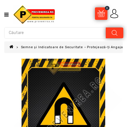
0
Semne și Indicatoare de Securitate – Protejează-ți Angajații