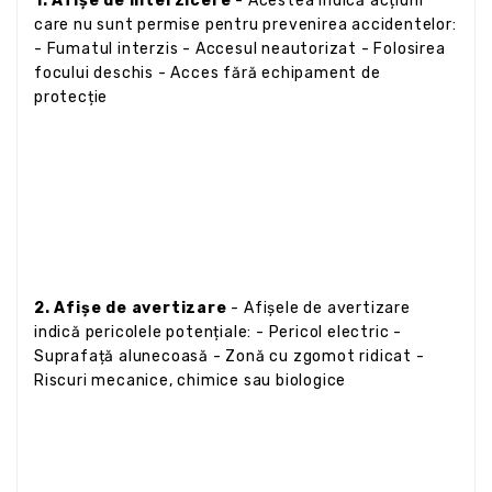
1. Afișe de interzicere
- Acestea indică acțiuni
care nu sunt permise pentru prevenirea accidentelor:
- Fumatul interzis - Accesul neautorizat - Folosirea
focului deschis - Acces fără echipament de
protecție
2. Afișe de avertizare
- Afișele de avertizare
indică pericolele potențiale: - Pericol electric -
Suprafață alunecoasă - Zonă cu zgomot ridicat -
Riscuri mecanice, chimice sau biologice