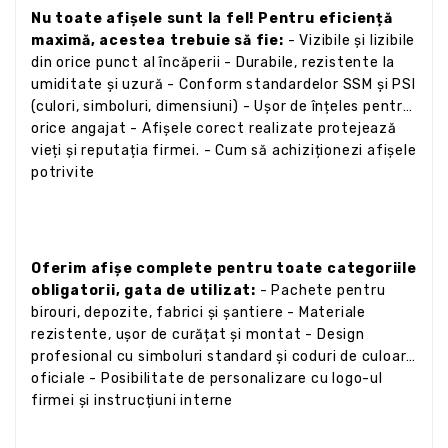
Nu toate afișele sunt la fel! Pentru eficiență
maximă, acestea trebuie să fie:
- Vizibile și lizibile
din orice punct al încăperii - Durabile, rezistente la
umiditate și uzură - Conform standardelor SSM și PSI
(culori, simboluri, dimensiuni) - Ușor de înțeles pentru
orice angajat - Afișele corect realizate protejează
vieți și reputația firmei. - Cum să achiziționezi afișele
potrivite
Oferim afișe complete pentru toate categoriile
obligatorii, gata de utilizat:
- Pachete pentru
birouri, depozite, fabrici și șantiere - Materiale
rezistente, ușor de curățat și montat - Design
profesional cu simboluri standard și coduri de culoare
oficiale - Posibilitate de personalizare cu logo-ul
firmei și instrucțiuni interne