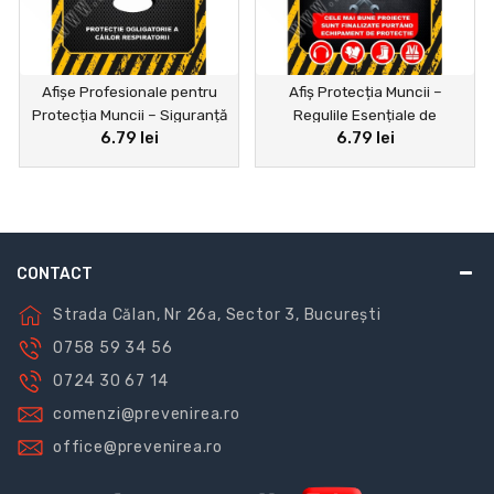
Afișe Profesionale pentru
Afiș Protecția Muncii –
Protecția Muncii – Siguranță
Regulile Esențiale de
6.79 lei
6.79 lei
și Conformitate în Fiecare
Siguranță
Spațiu de Lucru
CONTACT
Strada Călan, Nr 26a, Sector 3, București
0758 59 34 56
0724 30 67 14
comenzi@prevenirea.ro
office@prevenirea.ro