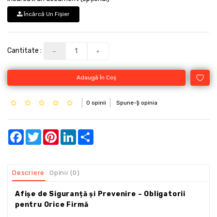
Încărcă Un Fişier
Cantitate :
Adaugă În Coş
0 opinii
Spune-ţi opinia
Facebook
Twitter
Pinterest
LinkedIn
Share
Descriere
Opinii (0)
Afișe de Siguranță și Prevenire – Obligatorii
pentru Orice Firmă