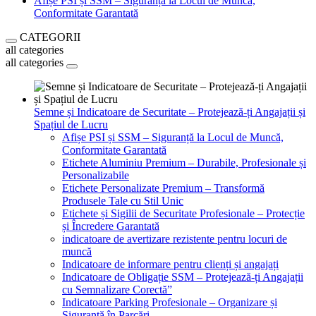
Afișe PSI și SSM – Siguranță la Locul de Muncă,
Conformitate Garantată
CATEGORII
all categories
all categories
Semne și Indicatoare de Securitate – Protejează-ți Angajații și
Spațiul de Lucru
Afișe PSI și SSM – Siguranță la Locul de Muncă,
Conformitate Garantată
Etichete Aluminiu Premium – Durabile, Profesionale și
Personalizabile
Etichete Personalizate Premium – Transformă
Produsele Tale cu Stil Unic
Etichete și Sigilii de Securitate Profesionale – Protecție
și Încredere Garantată
indicatoare de avertizare rezistente pentru locuri de
muncă
Indicatoare de informare pentru clienți și angajați
Indicatoare de Obligație SSM – Protejează-ți Angajații
cu Semnalizare Corectă”
Indicatoare Parking Profesionale – Organizare și
Siguranță în Parcări