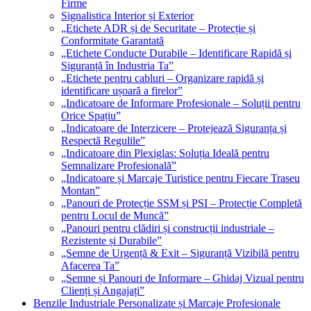
Firme
Signalistica Interior și Exterior
„Etichete ADR și de Securitate – Protecție și
Conformitate Garantată
„Etichete Conducte Durabile – Identificare Rapidă și
Siguranță în Industria Ta”
„Etichete pentru cabluri – Organizare rapidă și
identificare ușoară a firelor”
„Indicatoare de Informare Profesionale – Soluții pentru
Orice Spațiu”
„Indicatoare de Interzicere – Protejează Siguranța și
Respectă Regulile”
„Indicatoare din Plexiglas: Soluția Ideală pentru
Semnalizare Profesională”
„Indicatoare și Marcaje Turistice pentru Fiecare Traseu
Montan”
„Panouri de Protecție SSM și PSI – Protecție Completă
pentru Locul de Muncă”
„Panouri pentru clădiri și construcții industriale –
Rezistente și Durabile”
„Semne de Urgență & Exit – Siguranță Vizibilă pentru
Afacerea Ta”
„Semne și Panouri de Informare – Ghidaj Vizual pentru
Clienți și Angajați”
Benzile Industriale Personalizate și Marcaje Profesionale