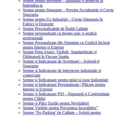
Semne pentru prevenire – siguranță și protecție la
îndemâna ta
Semne pentru Siguranțe – Previne Accidentele și Crește
Siguranța
Semne pentru Uz Industrial – Crește Siguranța în
Fabrici și Depozite
Semne Personalizabile de Înaltă Calitate
Semne personalizate cu design unic și grafică
profesională
Semne Personalizate din Aluminiu cu Grafică Inclusă
pentru Interior și Exterior
Semne Prim Ajutor: Vizibile, Standardizate și
Obligatorii în Fiecare Spațiu
Semne și Indicatoare de Avertizare – Asigură-ți
Siguranța
Semne si Indicatoare de interzicere industriale si
comerciale
Semne şi Indicatoare pentru străzi şi zone Industriale
Semne si Indicatoare Personalizate | Plăcuțe pentru
Interior și Exterior
Semne și Indicatoare PSI – Siguranță și Conformitate
pentru Clădiri
Semne și Plăci Tactile pentru Nevăzători
Semne Vizibile pentru Prevenirea Incendiilor”
Semne ‘No Parking’ de Calitate – Soluții pentru