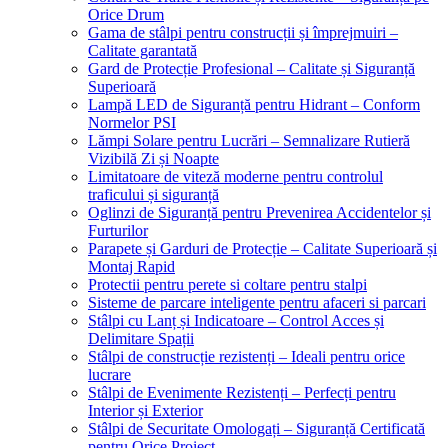
Orice Drum
Gama de stâlpi pentru construcții și împrejmuiri –
Calitate garantată
Gard de Protecție Profesional – Calitate și Siguranță
Superioară
Lampă LED de Siguranță pentru Hidrant – Conform
Normelor PSI
Lămpi Solare pentru Lucrări – Semnalizare Rutieră
Vizibilă Zi și Noapte
Limitatoare de viteză moderne pentru controlul
traficului și siguranță
Oglinzi de Siguranță pentru Prevenirea Accidentelor și
Furturilor
Parapete și Garduri de Protecție – Calitate Superioară și
Montaj Rapid
Protectii pentru perete si coltare pentru stalpi
Sisteme de parcare inteligente pentru afaceri si parcari
Stâlpi cu Lanț și Indicatoare – Control Acces și
Delimitare Spații
Stâlpi de construcție rezistenți – Ideali pentru orice
lucrare
Stâlpi de Evenimente Rezistenți – Perfecți pentru
Interior și Exterior
Stâlpi de Securitate Omologați – Siguranță Certificată
pentru Orice Proiect