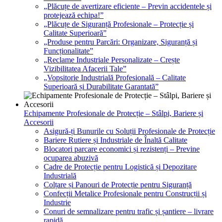
„Plăcuțe de avertizare eficiente – Previn accidentele și
protejează echipa!”
„Plăcuțe de Siguranță Profesionale – Protecție și
Calitate Superioară”
„Produse pentru Parcări: Organizare, Siguranță și
Funcționalitate”
„Reclame Industriale Personalizate – Crește
Vizibilitatea Afacerii Tale”
„Vopsitorie Industrială Profesională – Calitate
Superioară și Durabilitate Garantată”
Echipamente Profesionale de Protecție – Stâlpi, Bariere și
Accesorii
Asigură-ți Bunurile cu Soluții Profesionale de Protecție
Bariere Rutiere și Industriale de Înaltă Calitate
Blocatori parcare economici și rezistenți – Previne
ocuparea abuzivă
Cadre de Protecție pentru Logistică și Depozitare
Industrială
Colțare și Panouri de Protecție pentru Siguranță
Confecții Metalice Profesionale pentru Construcții și
Industrie
Conuri de semnalizare pentru trafic și șantiere – livrare
rapidă