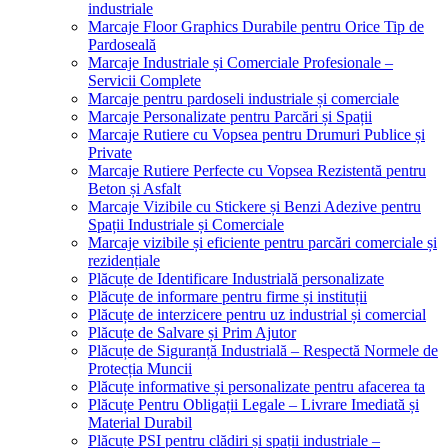
industriale
Marcaje Floor Graphics Durabile pentru Orice Tip de
Pardoseală
Marcaje Industriale și Comerciale Profesionale –
Servicii Complete
Marcaje pentru pardoseli industriale și comerciale
Marcaje Personalizate pentru Parcări și Spații
Marcaje Rutiere cu Vopsea pentru Drumuri Publice și
Private
Marcaje Rutiere Perfecte cu Vopsea Rezistentă pentru
Beton și Asfalt
Marcaje Vizibile cu Stickere și Benzi Adezive pentru
Spații Industriale și Comerciale
Marcaje vizibile și eficiente pentru parcări comerciale și
rezidențiale
Plăcuțe de Identificare Industrială personalizate
Plăcuțe de informare pentru firme și instituții
Plăcuțe de interzicere pentru uz industrial și comercial
Plăcuțe de Salvare și Prim Ajutor
Plăcuțe de Siguranță Industrială – Respectă Normele de
Protecția Muncii
Plăcuțe informative și personalizate pentru afacerea ta
Plăcuțe Pentru Obligații Legale – Livrare Imediată și
Material Durabil
Plăcuțe PSI pentru clădiri și spații industriale –