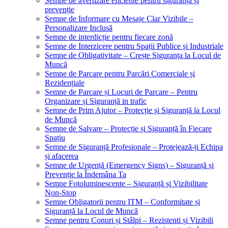
Semne de avertizare eficiente pentru siguranță și
prevenție
Semne de Informare cu Mesaje Clar Vizibile –
Personalizare Inclusă
Semne de interdicție pentru fiecare zonă
Semne de Interzicere pentru Spații Publice și Industriale
Semne de Obligativitate – Crește Siguranța la Locul de
Muncă
Semne de Parcare pentru Parcări Comerciale și
Rezidențiale
Semne de Parcare și Locuri de Parcare – Pentru
Organizare și Siguranță in trafic
Semne de Prim Ajutor – Protecție și Siguranță la Locul
de Muncă
Semne de Salvare – Protecție și Siguranță în Fiecare
Spațiu
Semne de Siguranță Profesionale – Protejează-ți Echipa
și afacerea
Semne de Urgență (Emergency Signs) – Siguranță și
Prevenție la Îndemâna Ta
Semne Fotoluminescente – Siguranță și Vizibilitate
Non-Stop
Semne Obligatorii pentru ITM – Conformitate și
Siguranță la Locul de Muncă
Semne pentru Conuri și Stâlpi – Rezistenti și Vizibili