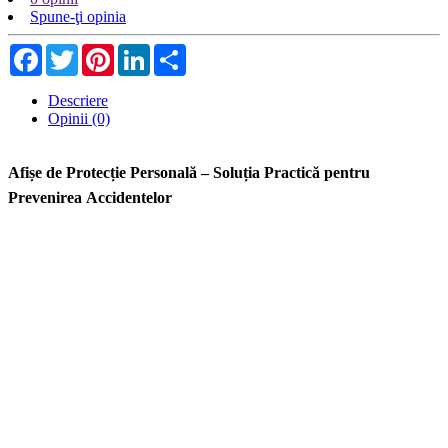
Spune-ţi opinia
Facebook
Twitter
Pinterest
LinkedIn
Share
Descriere
Opinii (0)
Afișe de Protecție Personală – Soluția Practică pentru
Prevenirea Accidentelor