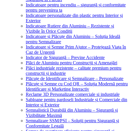
Indicatoare pentru incendiu – siguranță și conformitate
pentru prevenirea ta
Indicatoare personalizate din plastic pentru Interior și
Exterior
Indicatoare Rutiere din Aluminiu – Rezistente și
Vizibile în Orice Condiții
Indicatoare și Plăcuțe din Aluminiu – Soluția Ideală
pentru Semnalizare
Indicatoare și Semne Prim Ajutor – Protejează Viața în
Caz de Urgență
Indicator de Siguranță – Previne Accidente
Plăci de Aluminiu pentru Construcții și Amenajări
Plăci industriale rezistente – calitate premium pentru
construcții și industrie
Plăcuțe de Identificare și Semnalizare – Personalizate
Plăcuțe și Semne cu Cod QR – Soluția Modernă pentru
Identificare și Marketing Interactiv
Reclame 3D Personalizate comerciale si industriale
Sabloane pentru pardoseli Industriale și Comerciale din
Interior și Exterior
Semnalistică Durabilă din Aluminiu – Siguranță și
Vizibilitate Maximă
Semnalizare SSM/PSI – Soluții pentru Siguranță și
Conformitate Legală