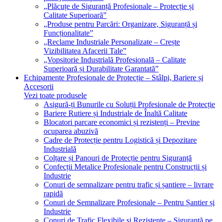
„Plăcuțe de Siguranță Profesionale – Protecție și
Calitate Superioară”
„Produse pentru Parcări: Organizare, Siguranță și
Funcționalitate”
„Reclame Industriale Personalizate – Crește
Vizibilitatea Afacerii Tale”
„Vopsitorie Industrială Profesională – Calitate
Superioară și Durabilitate Garantată”
Echipamente Profesionale de Protecție – Stâlpi, Bariere și
Accesorii
Vezi toate produsele
Asigură-ți Bunurile cu Soluții Profesionale de Protecție
Bariere Rutiere și Industriale de Înaltă Calitate
Blocatori parcare economici și rezistenți – Previne
ocuparea abuzivă
Cadre de Protecție pentru Logistică și Depozitare
Industrială
Colțare și Panouri de Protecție pentru Siguranță
Confecții Metalice Profesionale pentru Construcții și
Industrie
Conuri de semnalizare pentru trafic și șantiere – livrare
rapidă
Conuri de Semnalizare Profesionale – Pentru Șantier și
Industrie
Conuri de Trafic Flexibile și Rezistente – Siguranță pe