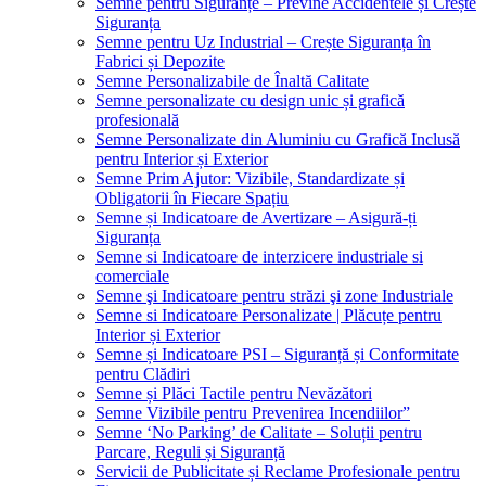
Semne pentru Siguranțe – Previne Accidentele și Crește
Siguranța
Semne pentru Uz Industrial – Crește Siguranța în
Fabrici și Depozite
Semne Personalizabile de Înaltă Calitate
Semne personalizate cu design unic și grafică
profesională
Semne Personalizate din Aluminiu cu Grafică Inclusă
pentru Interior și Exterior
Semne Prim Ajutor: Vizibile, Standardizate și
Obligatorii în Fiecare Spațiu
Semne și Indicatoare de Avertizare – Asigură-ți
Siguranța
Semne si Indicatoare de interzicere industriale si
comerciale
Semne şi Indicatoare pentru străzi şi zone Industriale
Semne si Indicatoare Personalizate | Plăcuțe pentru
Interior și Exterior
Semne și Indicatoare PSI – Siguranță și Conformitate
pentru Clădiri
Semne și Plăci Tactile pentru Nevăzători
Semne Vizibile pentru Prevenirea Incendiilor”
Semne ‘No Parking’ de Calitate – Soluții pentru
Parcare, Reguli și Siguranță
Servicii de Publicitate și Reclame Profesionale pentru