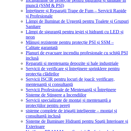
Încălțăminte de protecție pentru siguranță și sănătate în
muncă (SSM & PSI)
Întreținere și Reparații Trape de Fum – Servicii Rapide
și Profesionale
Lămpi de Iluminat de Urgență pentru Toalete și Grupuri
Sanitare
Lămpi de siguranță pentru ieșiri și hidranti cu LED și
neon
Mănuși rezistente pentru protecție PSI și SSM –
Calitate garantată
Planuri de evacuare incendiu profesionale cu schiță PSI
inclusă
Reparatii si mentenanta depozite si hale industriale
Servicii de verificare și întreținere sprinklere pentru
protecția clădirilor
Servicii ISCIR pentru locuri de joacă: verificare,
mentenanță și consultanță
Servicii Profesionale de Mentenanță și Întreținere
Sisteme de Stingere a Incendiilor
Servicii specializate de montaj și mentenanță a
protecțiilor pentru pereți
sisteme complete de irigații inteligente – montaj și
consultanță inclusă
Sisteme de Iluminare Hidranti pentru Spații Interioare și
Exterioare