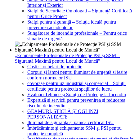
Interior și Exterior
Stâlpi de Securitate Omologați – Siguranță Certificată
pentru Orice Proiect
Stâlpi pentru siguranță – Soluția ideală pentru
prevenirea accidentelor
Stingătoare de incendiu profesionale – Pentru orice
situație de urgență
„Echipamente Profesionale de Protecție PSI și SSM –
Siguranță Maximă pentru Locul de Muncă”
Casti si ochelari de protectie
Corpuri și lămpi pentru iluminat de urgență si iesire
conform normelor ISU
covorașe pentru uz industrial și comercial – Soluții
certificate pentru protecția spațiilor de lucru
Evaluări Tehnice și Soluții de Protecție la Incendiu
Expertiză și servicii pentru prevenirea și reducerea
riscului de incendiu
GEAMURI, STICLĂ ŞI OGLINZI
PERSONALIZATE
Iluminat de siguranță și panică certificat ISU
Îmbrăcăminte și echipamente SSM și PSI pentru
protecție completă