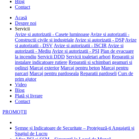
Blog
Contact
Acasă
Despre noi
Servicii
Avize si autorizatii - Casete luminoase
Avize si autorizatii -
Constructii civile si industriale
Avize si autorizatii - DSP
Avize
si autorizatii - DSV
Avize si autorizatii - ISCIR
Avize si
autorizatii - Mediu
Avize si autorizatii - PSI
Plan de evacuare
la incendiu
Servicii DDD
Servicii toaletari arbori
Reparatii si
instalare indicatoare rutiere
Reparatii si schimbari geamuri si
oglinzi
Marcaj exterior
Marcaj pentru beton
Marcaj pentru
parcari
Marcaj pentru pardoseala
Reparatii pardoseli
Curs de
prim ajutor
Video
Blog
Plată și livrare
Contact
PROMOȚII
Semne și Indicatoare de Securitate – Protejează-ți Angajații și
Spațiul de Lucru