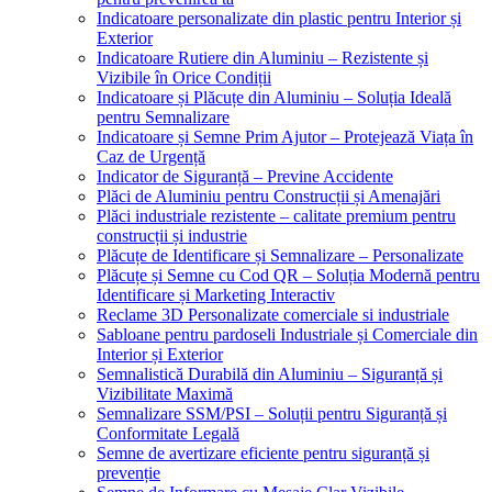
Indicatoare personalizate din plastic pentru Interior și
Exterior
Indicatoare Rutiere din Aluminiu – Rezistente și
Vizibile în Orice Condiții
Indicatoare și Plăcuțe din Aluminiu – Soluția Ideală
pentru Semnalizare
Indicatoare și Semne Prim Ajutor – Protejează Viața în
Caz de Urgență
Indicator de Siguranță – Previne Accidente
Plăci de Aluminiu pentru Construcții și Amenajări
Plăci industriale rezistente – calitate premium pentru
construcții și industrie
Plăcuțe de Identificare și Semnalizare – Personalizate
Plăcuțe și Semne cu Cod QR – Soluția Modernă pentru
Identificare și Marketing Interactiv
Reclame 3D Personalizate comerciale si industriale
Sabloane pentru pardoseli Industriale și Comerciale din
Interior și Exterior
Semnalistică Durabilă din Aluminiu – Siguranță și
Vizibilitate Maximă
Semnalizare SSM/PSI – Soluții pentru Siguranță și
Conformitate Legală
Semne de avertizare eficiente pentru siguranță și
prevenție