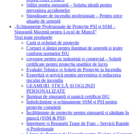
Stâlpi pentru siguranță – Soluția ideală pentru
prevenirea accidentelor
Stingătoare de incendiu profesionale – Pentru orice
situație de urgență
„Echipamente Profesionale de Protecție PSI și SSM –
Siguranță Maximă pentru Locul de Muncă”
Vezi toate produsele
Casti si ochelari de protectie
Corpuri și lămpi pentru iluminat de urgență si iesire
conform normelor ISU
covorașe pentru uz industrial și comercial – Soluții
certificate pentru protecția spațiilor de lucru
Evaluări Tehnice și Soluții de Protecție la Incendiu
Expertiză și servicii pentru prevenirea și reducerea
riscului de incendiu
GEAMURI, STICLĂ ŞI OGLINZI
PERSONALIZATE
Iluminat de siguranță și panică certificat ISU
Îmbrăcăminte și echipamente SSM și PSI pentru
protecție completă
Încălțăminte de protecție pentru siguranță și sănătate în
muncă (SSM & PSI)
Întreținere și Reparații Trape de Fum – Servicii Rapide
și Profesionale