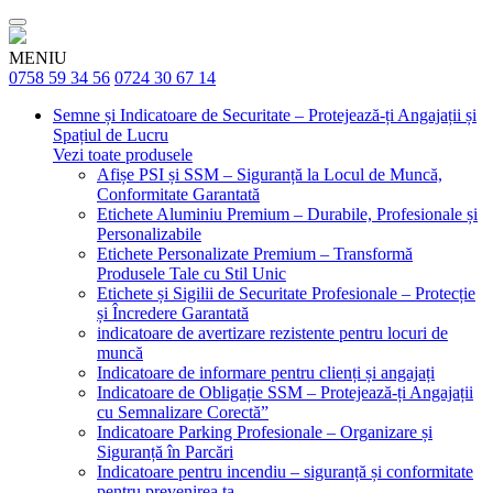
MENIU
0758 59 34 56
0724 30 67 14
Semne și Indicatoare de Securitate – Protejează-ți Angajații și
Spațiul de Lucru
Vezi toate produsele
Afișe PSI și SSM – Siguranță la Locul de Muncă,
Conformitate Garantată
Etichete Aluminiu Premium – Durabile, Profesionale și
Personalizabile
Etichete Personalizate Premium – Transformă
Produsele Tale cu Stil Unic
Etichete și Sigilii de Securitate Profesionale – Protecție
și Încredere Garantată
indicatoare de avertizare rezistente pentru locuri de
muncă
Indicatoare de informare pentru clienți și angajați
Indicatoare de Obligație SSM – Protejează-ți Angajații
cu Semnalizare Corectă”
Indicatoare Parking Profesionale – Organizare și
Siguranță în Parcări
Indicatoare pentru incendiu – siguranță și conformitate
pentru prevenirea ta