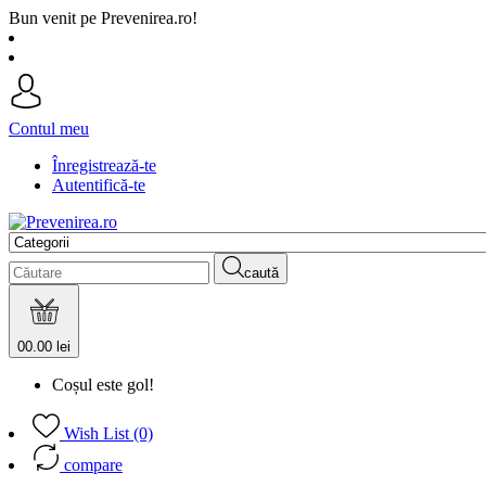
Bun venit pe Prevenirea.ro!
Contul meu
Înregistrează-te
Autentifică-te
caută
0
0.00 lei
Coșul este gol!
Wish List (0)
compare