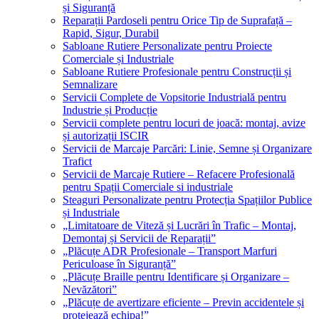
și Siguranță
Reparații Pardoseli pentru Orice Tip de Suprafață –
Rapid, Sigur, Durabil
Sabloane Rutiere Personalizate pentru Proiecte
Comerciale și Industriale
Sabloane Rutiere Profesionale pentru Construcții și
Semnalizare
Servicii Complete de Vopsitorie Industrială pentru
Industrie și Producție
Servicii complete pentru locuri de joacă: montaj, avize
și autorizații ISCIR
Servicii de Marcaje Parcări: Linie, Semne și Organizare
Trafict
Servicii de Marcaje Rutiere – Refacere Profesională
pentru Spații Comerciale si industriale
Steaguri Personalizate pentru Protecția Spațiilor Publice
și Industriale
„Limitatoare de Viteză și Lucrări în Trafic – Montaj,
Demontaj și Servicii de Reparații”
„Plăcuțe ADR Profesionale – Transport Marfuri
Periculoase în Siguranță”
„Plăcuțe Braille pentru Identificare și Organizare –
Nevăzători”
„Plăcuțe de avertizare eficiente – Previn accidentele și
protejează echipa!”