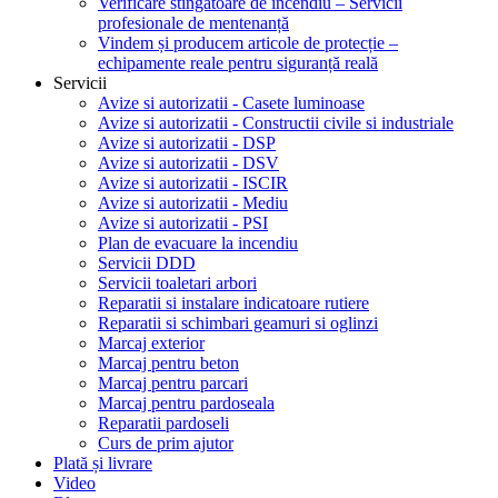
Verificare stingătoare de incendiu – Servicii
profesionale de mentenanță
Vindem și producem articole de protecție –
echipamente reale pentru siguranță reală
Servicii
Avize si autorizatii - Casete luminoase
Avize si autorizatii - Constructii civile si industriale
Avize si autorizatii - DSP
Avize si autorizatii - DSV
Avize si autorizatii - ISCIR
Avize si autorizatii - Mediu
Avize si autorizatii - PSI
Plan de evacuare la incendiu
Servicii DDD
Servicii toaletari arbori
Reparatii si instalare indicatoare rutiere
Reparatii si schimbari geamuri si oglinzi
Marcaj exterior
Marcaj pentru beton
Marcaj pentru parcari
Marcaj pentru pardoseala
Reparatii pardoseli
Curs de prim ajutor
Plată și livrare
Video