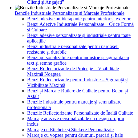
Clienți și Angajați”
Benzile Industriale Personalizate și Marcaje Profesionale
Benzi adezive antiderapante pentru interior și exterior
Benzi Adezive Industriale Personalizate – Orice Formă
și Culoare
Benzi adezive personalizate și industriale pentru toate
aplicațiile
Benzi industriale personalizate pentru pardoseli
rezistente și durabile
Benzi personalizabile pentru industrie și siguranță cu
text și semne grafice
Benzi Reflectorizante de Protecție – Vizibilitate
Maximă Noaptea
Benzi Reflectorizante pentru Industrie – Siguranță și
Vizibilitate Maximă
Benzi și Marcaje Rutiere de Calitate pentru Beton și
Asfalt
Benzile industriale pentru marcaje și semnalizare
profesională
Benzile Reflectorizante Personalizate de Înaltă Calitate
Marcaje adezive personalizabile cu design propriu
inclus
Marcaje cu Etichete și Stickere Personalizate
Marcaje cu vopsea pentru drumuri, parcări și hale