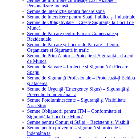
Semne de Informare cu Mesaje Clar Vizibile –
Personalizare Inclusă
Semne de interdicție pentru fiecare zonă
Semne de Interzicere pentru Spații Publice și Industriale
Semne de Obligativitate – Crește Siguranța la Locul de
Muncă
Semne de Parcare pentru Parcări Comerciale și
Rezidențiale
Semne de Parcare și Locuri de Parcare – Pentru
Organizare și Siguranță in trafic
Semne de Prim Ajutor – Protecție și Siguranță la Locul
de Muncă
Semne de Salvare – Protecție și Siguranță în Fiecare
Spațiu
Semne de Siguranță Profesionale – Protejează-ți Echipa
și afacerea
Semne de Urgență (Emergency Signs) – Siguranță și
Prevenție la Îndemâna Ta
Semne Fotoluminescente – Siguranță și Vizibilitate
Non-Stop
Semne Obligatorii pentru ITM – Conformitate și
Siguranță la Locul de Muncă
Semne pentru Conuri și Stâlpi – Rezistenti și Vizibili
Semne pentru prevenire – siguranță și protecție la
îndemâna ta