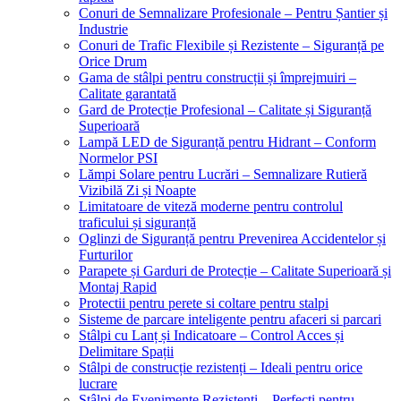
Conuri de Semnalizare Profesionale – Pentru Șantier și
Industrie
Conuri de Trafic Flexibile și Rezistente – Siguranță pe
Orice Drum
Gama de stâlpi pentru construcții și împrejmuiri –
Calitate garantată
Gard de Protecție Profesional – Calitate și Siguranță
Superioară
Lampă LED de Siguranță pentru Hidrant – Conform
Normelor PSI
Lămpi Solare pentru Lucrări – Semnalizare Rutieră
Vizibilă Zi și Noapte
Limitatoare de viteză moderne pentru controlul
traficului și siguranță
Oglinzi de Siguranță pentru Prevenirea Accidentelor și
Furturilor
Parapete și Garduri de Protecție – Calitate Superioară și
Montaj Rapid
Protectii pentru perete si coltare pentru stalpi
Sisteme de parcare inteligente pentru afaceri si parcari
Stâlpi cu Lanț și Indicatoare – Control Acces și
Delimitare Spații
Stâlpi de construcție rezistenți – Ideali pentru orice
lucrare
Stâlpi de Evenimente Rezistenți – Perfecți pentru