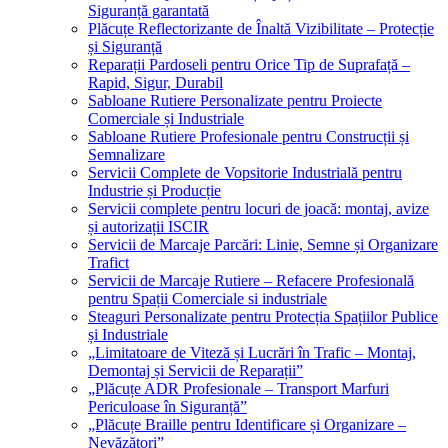
Siguranță garantată
Plăcuțe Reflectorizante de Înaltă Vizibilitate – Protecție
și Siguranță
Reparații Pardoseli pentru Orice Tip de Suprafață –
Rapid, Sigur, Durabil
Sabloane Rutiere Personalizate pentru Proiecte
Comerciale și Industriale
Sabloane Rutiere Profesionale pentru Construcții și
Semnalizare
Servicii Complete de Vopsitorie Industrială pentru
Industrie și Producție
Servicii complete pentru locuri de joacă: montaj, avize
și autorizații ISCIR
Servicii de Marcaje Parcări: Linie, Semne și Organizare
Trafict
Servicii de Marcaje Rutiere – Refacere Profesională
pentru Spații Comerciale si industriale
Steaguri Personalizate pentru Protecția Spațiilor Publice
și Industriale
„Limitatoare de Viteză și Lucrări în Trafic – Montaj,
Demontaj și Servicii de Reparații”
„Plăcuțe ADR Profesionale – Transport Marfuri
Periculoase în Siguranță”
„Plăcuțe Braille pentru Identificare și Organizare –
Nevăzători”