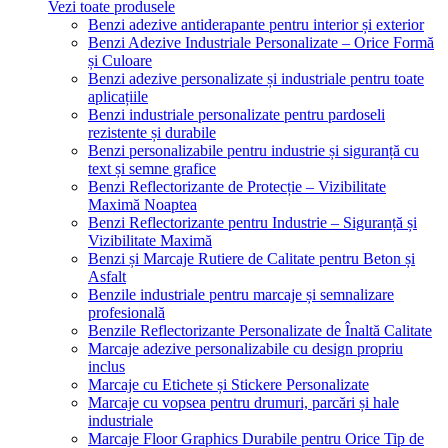
Vezi toate produsele
Benzi adezive antiderapante pentru interior și exterior
Benzi Adezive Industriale Personalizate – Orice Formă
și Culoare
Benzi adezive personalizate și industriale pentru toate
aplicațiile
Benzi industriale personalizate pentru pardoseli
rezistente și durabile
Benzi personalizabile pentru industrie și siguranță cu
text și semne grafice
Benzi Reflectorizante de Protecție – Vizibilitate
Maximă Noaptea
Benzi Reflectorizante pentru Industrie – Siguranță și
Vizibilitate Maximă
Benzi și Marcaje Rutiere de Calitate pentru Beton și
Asfalt
Benzile industriale pentru marcaje și semnalizare
profesională
Benzile Reflectorizante Personalizate de Înaltă Calitate
Marcaje adezive personalizabile cu design propriu
inclus
Marcaje cu Etichete și Stickere Personalizate
Marcaje cu vopsea pentru drumuri, parcări și hale
industriale
Marcaje Floor Graphics Durabile pentru Orice Tip de