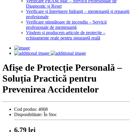
Verificare PRAM Mac – Servicii Profesionale de
Diagnostic și Reset
Verificare și întreținere hidranți – mentenanță și reparații
profesionale
Verificare stingătoare de incendiu – Servicii
profesionale de mentenanță
Vindem și producem articole de protecție –
echipamente reale pentru siguranță reală
Afișe de Protecție Personală –
Soluția Practică pentru
Prevenirea Accidentelor
Cod produs:
4068
Disponibilitate:
În Stoc
6.79 lei