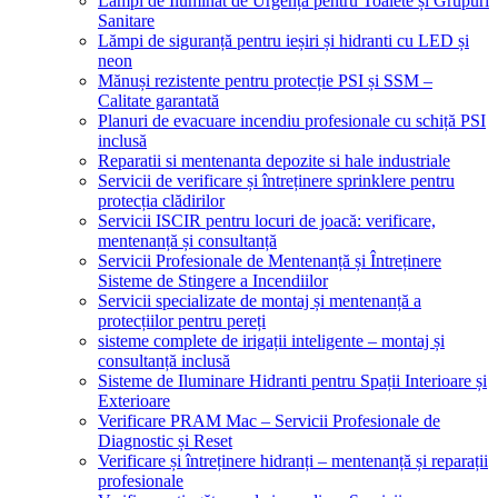
Lămpi de Iluminat de Urgență pentru Toalete și Grupuri
Sanitare
Lămpi de siguranță pentru ieșiri și hidranti cu LED și
neon
Mănuși rezistente pentru protecție PSI și SSM –
Calitate garantată
Planuri de evacuare incendiu profesionale cu schiță PSI
inclusă
Reparatii si mentenanta depozite si hale industriale
Servicii de verificare și întreținere sprinklere pentru
protecția clădirilor
Servicii ISCIR pentru locuri de joacă: verificare,
mentenanță și consultanță
Servicii Profesionale de Mentenanță și Întreținere
Sisteme de Stingere a Incendiilor
Servicii specializate de montaj și mentenanță a
protecțiilor pentru pereți
sisteme complete de irigații inteligente – montaj și
consultanță inclusă
Sisteme de Iluminare Hidranti pentru Spații Interioare și
Exterioare
Verificare PRAM Mac – Servicii Profesionale de
Diagnostic și Reset
Verificare și întreținere hidranți – mentenanță și reparații
profesionale