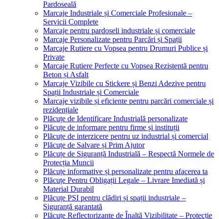
Pardoseală
Marcaje Industriale și Comerciale Profesionale –
Servicii Complete
Marcaje pentru pardoseli industriale și comerciale
Marcaje Personalizate pentru Parcări și Spații
Marcaje Rutiere cu Vopsea pentru Drumuri Publice și
Private
Marcaje Rutiere Perfecte cu Vopsea Rezistentă pentru
Beton și Asfalt
Marcaje Vizibile cu Stickere și Benzi Adezive pentru
Spații Industriale și Comerciale
Marcaje vizibile și eficiente pentru parcări comerciale și
rezidențiale
Plăcuțe de Identificare Industrială personalizate
Plăcuțe de informare pentru firme și instituții
Plăcuțe de interzicere pentru uz industrial și comercial
Plăcuțe de Salvare și Prim Ajutor
Plăcuțe de Siguranță Industrială – Respectă Normele de
Protecția Muncii
Plăcuțe informative și personalizate pentru afacerea ta
Plăcuțe Pentru Obligații Legale – Livrare Imediată și
Material Durabil
Plăcuțe PSI pentru clădiri și spații industriale –
Siguranță garantată
Plăcuțe Reflectorizante de Înaltă Vizibilitate – Protecție