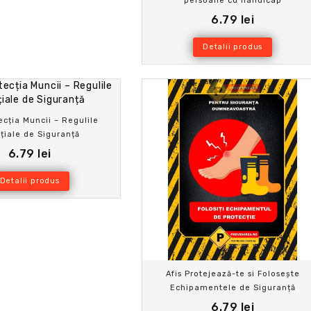
persoane cu handicap
6.79 lei
Detalii produs
ecția Muncii – Regulile
țiale de Siguranță
6.79 lei
Detalii produs
Afis Protejează-te si Folosește
Echipamentele de Siguranță
6.79 lei