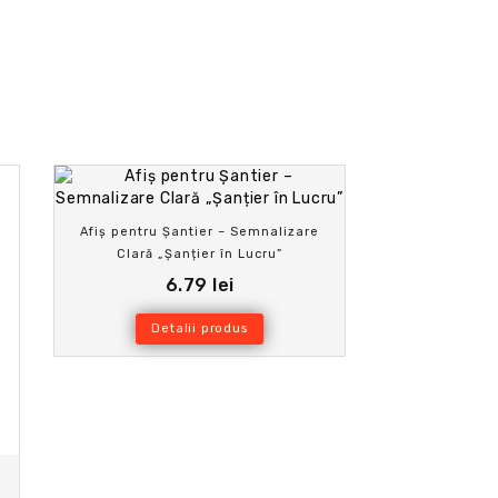
Afiș pentru Șantier – Semnalizare
Clară „Șanțier în Lucru”
6.79 lei
Detalii produs