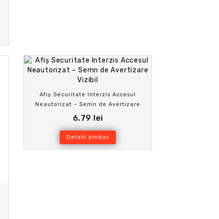
Afiș Securitate Interzis Accesul
Neautorizat – Semn de Avertizare
Vizibil
6.79 lei
Detalii produs