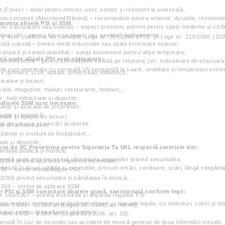
Forex) – ideal pentru interior, ușor, estetic și rezistent la umezeală;
iniu compozit (Alucobond/Dibond) – recomandate pentru exterior, durabile, rezistente l
monta afișele PSI și SSM
ilic transparent sau colorat) – aspect premium, potrivit pentru spații moderne și vizib
minat UV – pentru lipire pe pereți, uși, geamuri, echipamente;
re sunt conforme cu cerințele Legii nr. 307/2006 (PSI) și Legii nr. 319/2006 (SSM
zată vopsită – pentru medii industriale sau spații exterioare expuse;
celulară și carton plastifiat – soluții economice pentru afișe temporare;
ații unde afișele PSI sunt obligatorii:
oluminescente – pentru semnalizare vizibilă pe întuneric (ex: indicatoare de evacuare,
e sunt imprimate cu cerneală UV rezistentă la soare, umiditate și temperaturi extreme, 
ice (primării, școli, spitale, universități, biblioteci);
trative și birouri;
iale, magazine, malluri, restaurante, hoteluri;
re, hale industriale și depozite;
 afișele SSM sunt necesare:
uințe și asociații de proprietari;
ucție și logistică;
ilor și spațiile de birouri;
ații de service și parcări acoperite.
le și farmaceutice;
rădinițe și instituții de învățământ;
ale și depozite;
use de SC Prevenirea pentru Siguranța Ta SRL respectă cerințele din:
mentație publică și horeca;
muncă unde este necesară informarea angajaților privind securitatea.
/2006 privind apărarea împotriva incendiilor;
tează în locuri vizibile și accesibile, precum intrări, coridoare, scări, lângă stingăto
016 – norme metodologice PSI;
/2006 privind securitatea și sănătatea în muncă;
2006 – norme de aplicare SSM;
or PSI și SSM constituie abatere gravă, sancționată conform legii:
. 163/2007 – privind instruirea și afișarea regulilor PSI.
ste realizat conform standardelor vizuale și textuale legale, cu simboluri, culori și d
ntre 5.000 – 10.000 lei (Legea 307/2006, art. 44-45);
cțiuni pentru lipsa afișelor obligatorii
ntre 4.000 – 8.000 lei (Legea 319/2006, art. 39);
nală în caz de incendiu sau accident de muncă generat de lipsa informării vizuale.