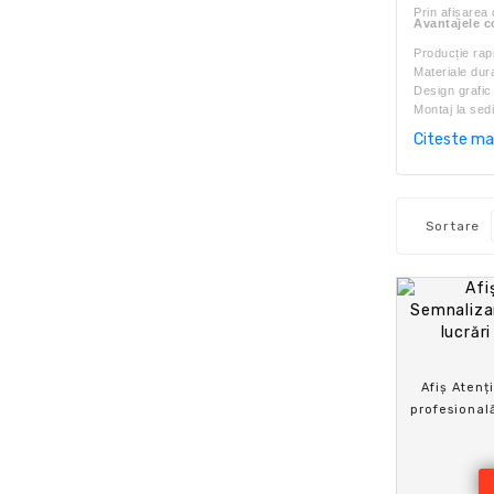
Prin afișarea 
Avantajele c
Producție rap
Materiale dura
Design grafic
Montaj la sediu
Respectarea t
Citeste ma
Consultanță g
Sortare
Afiș Atenț
profesională
tra