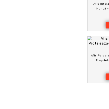
Afiș Inter
Muncă –
Afiș Parcare
Propriet