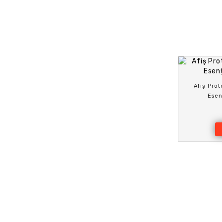
Afiș Prot
Esen