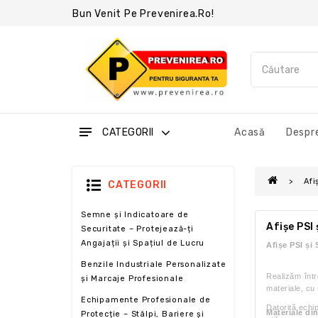
Bun Venit Pe Prevenirea.ro!
CATEGORII
Acasă
Despre
Afi
CATEGORII
Semne și Indicatoare de
Afișe PSI
Securitate – Protejează-ți
Angajații și Spațiul de Lucru
Afișe PSI și
Benzile Industriale Personalizate
Realizăm într
și Marcaje Profesionale
materiale, cu 
Echipamente Profesionale de
Datorită echi
Materiale di
Protecție – Stâlpi, Bariere și