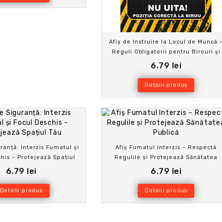
Afiș de Instruire la Locul de Muncă 
Reguli Obligatorii pentru Birouri și
Angajați
6.79 lei
Detalii produs
ranță: Interzis Fumatul și
Afiș Fumatul Interzis – Respectă
his – Protejează Spațiul
Regulile și Protejează Sănătatea
Tău
Publică
6.79 lei
6.79 lei
Detalii produs
Detalii produs