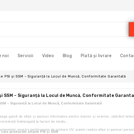
 noi
Servicii
Video
Blog
Plată și livrare
Conta
șe PSI și SSM – Siguranță la Locul de Muncă, Conformitate Garantată
 și SSM – Siguranță la Locul de Muncă, Conformitate Garant
 SSM – Siguranță la Locul de Muncă, Conformitate Garantată
eaga gamă de afișe și panouri informative pentru interior și exterior, utilizând te
rezistență îndelungată la factori de mediu.
pamentelor noastre performante de printare UV, putem realiza afișe și panouri person
n care producem afișele PSI și SSM