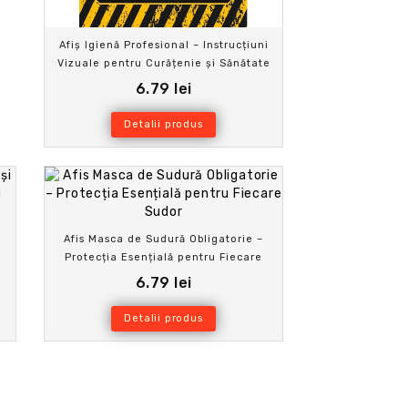
Afiș Igienă Profesional – Instrucțiuni
Vizuale pentru Curățenie și Sănătate
6.79 lei
Detalii produs
Afis Masca de Sudură Obligatorie –
Protecția Esențială pentru Fiecare
Sudor
6.79 lei
Detalii produs