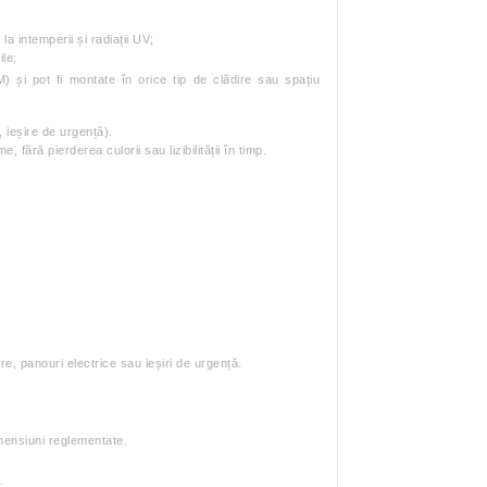
a intemperii și radiații UV;
ile;
) și pot fi montate în orice tip de clădire sau spațiu
 ieșire de urgență).
fără pierderea culorii sau lizibilității în timp.
are, panouri electrice sau ieșiri de urgență.
imensiuni reglementate.