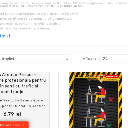
completă și corectă, se evită sancțiunile ISU și ITM și se asigură un mediu de lucru si
olaborării cu SC Prevenirea pentru Siguranța Ta SRL
idă și personalizată pentru orice tip de afiș PSI/SSM;
bile, certificate și rezistente la UV și intemperii;
 profesional, conform normelor vizuale;
l clientului, la interior și exterior;
uturor standardelor legale și tehnice în vigoare;
i mult
ratuită privind amplasarea și necesarul de afișe.
Afisare
ie Pericol – Semnalizare
 pentru lucrări în șantier,
fic și construcții
6.79 lei
Detalii produs