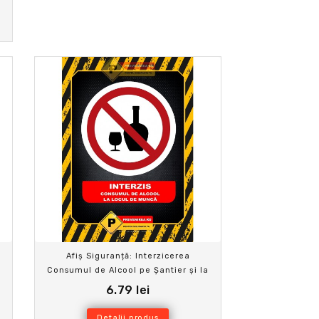
Afiș Siguranță: Interzicerea
u
Consumul de Alcool pe Șantier și la
Locul de Muncă
6.79 lei
Detalii produs