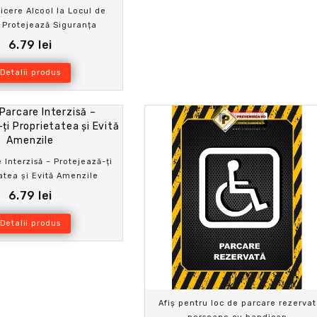
zicere Alcool la Locul de
 Protejează Siguranța
Angajaților
6.79 lei
Detalii produs
 Interzisă – Protejează-ți
atea și Evită Amenzile
6.79 lei
Detalii produs
Afiș pentru loc de parcare rezervat