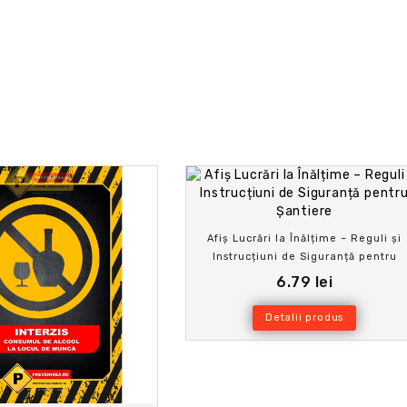
Afiș Lucrări la Înălțime – Reguli și
Instrucțiuni de Siguranță pentru
Șantiere
6.79 lei
Detalii produs