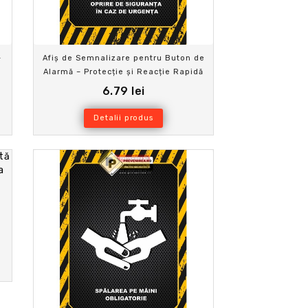
–
Afiș de Semnalizare pentru Buton de
Alarmă – Protecție și Reacție Rapidă
6.79 lei
Detalii produs