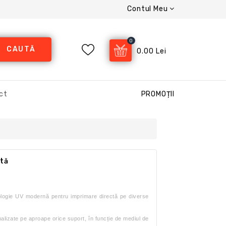
Contul Meu
0
CAUTĂ
0.00 Lei
ct
PROMOȚII
ată
hnologie UV modernă pentru imprimare directă pe diverse
alizate pe aproape orice suport, în funcție de mediul de