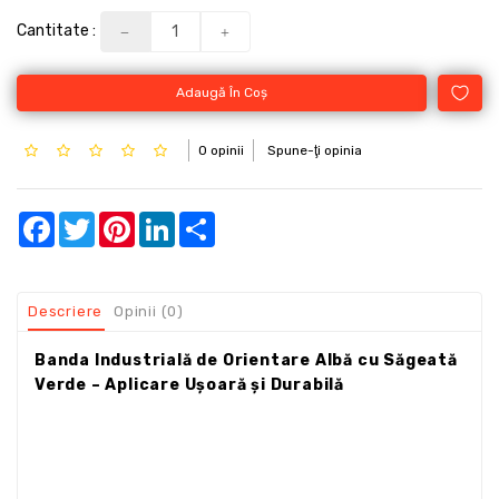
Cantitate :
Adaugă În Coş
0 opinii
Spune-ţi opinia
Facebook
Twitter
Pinterest
LinkedIn
Share
Descriere
Opinii (0)
Banda Industrială de Orientare Albă cu Săgeată
Verde – Aplicare Ușoară și Durabilă