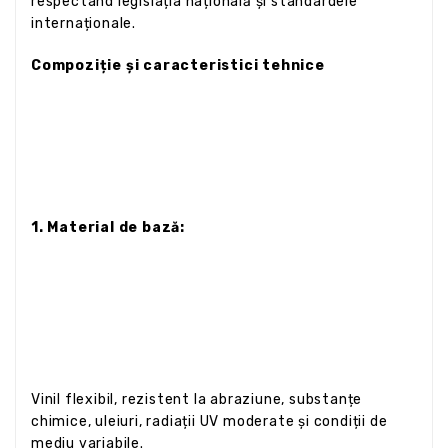
respectând legislația națională și standardele
internaționale.
Compoziție și caracteristici tehnice
1. Material de bază:
Vinil flexibil, rezistent la abraziune, substanțe
chimice, uleiuri, radiații UV moderate și condiții de
mediu variabile.