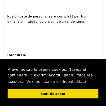
Posibilitate de personalizare completă pentru
dimensiuni, săgeți, culori, simboluri și denumiri
Concluzie
Prevenirea.ro foloseste cookies. Navigand in
continuare, iti exprimi acordul pentru folosirea
acestora.
Vezi politica de confidentialitate
Sunt de acord
Banda albă cu săgeată verde este un produs
indispensabil pentru orice sistem industrial, medical