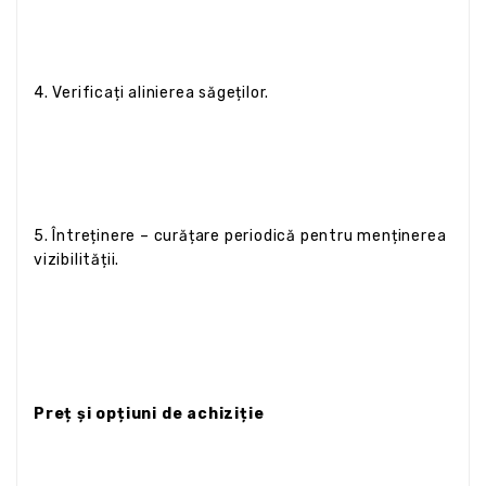
4. Verificați alinierea săgeților.
5. Întreținere – curățare periodică pentru menținerea
vizibilității.
Preț și opțiuni de achiziție