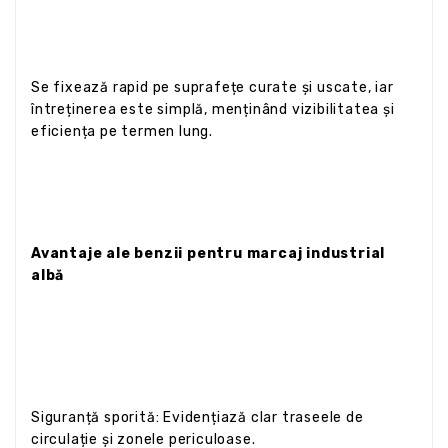
Se fixează rapid pe suprafețe curate și uscate, iar
întreținerea este simplă, menținând vizibilitatea și
eficiența pe termen lung.
Avantaje ale benzii pentru marcaj industrial
albă
Siguranță sporită: Evidențiază clar traseele de
circulație și zonele periculoase.