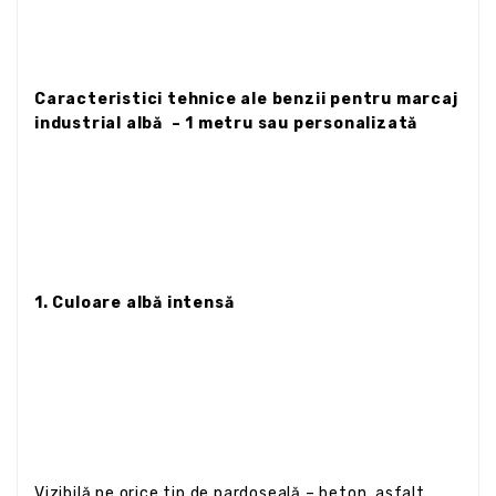
Caracteristici tehnice ale benzii pentru marcaj
industrial albă
– 1 metru sau personalizată
1. Culoare albă intensă
Vizibilă pe orice tip de pardoseală – beton, asfalt,