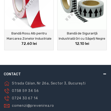
Bandă Rosu Alb pentru
Bandă de Siguranță
Marcarea Zonelor Industriale
Industrială Gri cu Săgeți Negre
72.60 lei
12.10 lei
pe Beton
– Marcaje pentru Podele și
Pereți
CONTACT
Strada Călan, Nr 26a, Sector 3, București
0758 59 34 56
0724 30 67 14
comenzi@prevenirea.ro