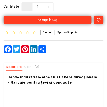
Cantitate :
Adaugă În Coş
0 opinii
Spune-ţi opinia
Facebook
Twitter
Pinterest
LinkedIn
Share
Descriere
Opinii (0)
Bandă industrială albă cu stickere direcționale
– Marcaje pentru țevi și conducte