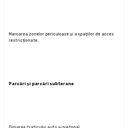
Marcarea zonelor periculoase și a spațiilor de acces
restricționate.
Parcări și parcări subterane
Dirijarea traficului auto și pietonal.