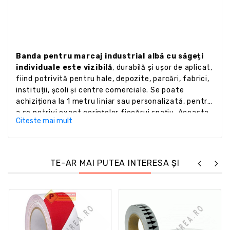
Banda pentru marcaj industrial albă cu săgeți
individuale este vizibilă
, durabilă și ușor de aplicat,
fiind potrivită pentru hale, depozite, parcări, fabrici,
instituții, școli și centre comerciale. Se poate
achiziționa la 1 metru liniar sau personalizată, pentru
a se potrivi exact cerințelor fiecărui spațiu. Aceasta
Citeste mai mult
asigură siguranță, organizare și eficiență în toate
mediile industriale și comerciale.
TE-AR MAI PUTEA INTERESA ȘI