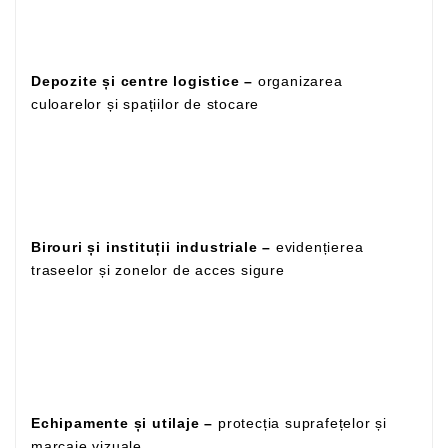
Depozite și centre logistice –
organizarea
culoarelor și spațiilor de stocare
Birouri și instituții industriale –
evidențierea
traseelor și zonelor de acces sigure
Echipamente și utilaje –
protecția suprafețelor și
marcaje vizuale