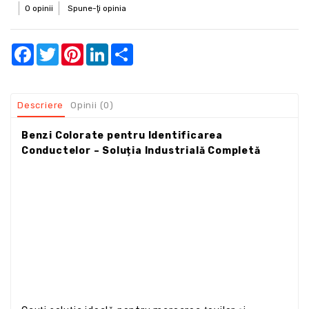
0 opinii
Spune-ţi opinia
Facebook
Twitter
Pinterest
LinkedIn
Share
Descriere
Opinii (0)
Benzi Colorate pentru Identificarea
Conductelor – Soluția Industrială Completă