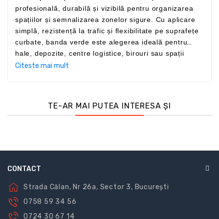
profesională, durabilă și vizibilă pentru organizarea
spațiilor și semnalizarea zonelor sigure. Cu aplicare
simplă, rezistență la trafic și flexibilitate pe suprafețe
curbate, banda verde este alegerea ideală pentru
hale, depozite, centre logistice, birouri sau spații
comerciale.
Citeste mai mult
TE-AR MAI PUTEA INTERESA ȘI
CONTACT
Strada Călan, Nr 26a, Sector 3, București
0758 59 34 56
0724 30 67 14