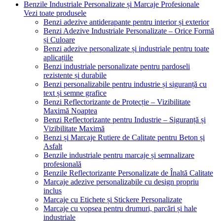
Benzile Industriale Personalizate și Marcaje Profesionale
Vezi toate produsele
Benzi adezive antiderapante pentru interior și exterior
Benzi Adezive Industriale Personalizate – Orice Formă
și Culoare
Benzi adezive personalizate și industriale pentru toate
aplicațiile
Benzi industriale personalizate pentru pardoseli
rezistente și durabile
Benzi personalizabile pentru industrie și siguranță cu
text și semne grafice
Benzi Reflectorizante de Protecție – Vizibilitate
Maximă Noaptea
Benzi Reflectorizante pentru Industrie – Siguranță și
Vizibilitate Maximă
Benzi și Marcaje Rutiere de Calitate pentru Beton și
Asfalt
Benzile industriale pentru marcaje și semnalizare
profesională
Benzile Reflectorizante Personalizate de Înaltă Calitate
Marcaje adezive personalizabile cu design propriu
inclus
Marcaje cu Etichete și Stickere Personalizate
Marcaje cu vopsea pentru drumuri, parcări și hale
industriale