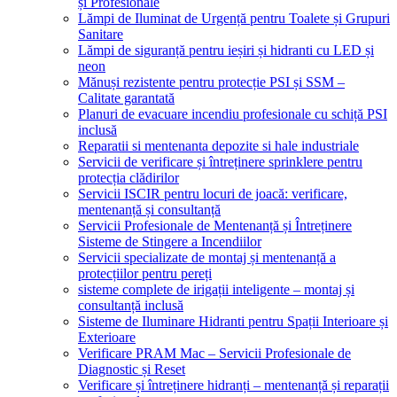
și Profesionale
Lămpi de Iluminat de Urgență pentru Toalete și Grupuri
Sanitare
Lămpi de siguranță pentru ieșiri și hidranti cu LED și
neon
Mănuși rezistente pentru protecție PSI și SSM –
Calitate garantată
Planuri de evacuare incendiu profesionale cu schiță PSI
inclusă
Reparatii si mentenanta depozite si hale industriale
Servicii de verificare și întreținere sprinklere pentru
protecția clădirilor
Servicii ISCIR pentru locuri de joacă: verificare,
mentenanță și consultanță
Servicii Profesionale de Mentenanță și Întreținere
Sisteme de Stingere a Incendiilor
Servicii specializate de montaj și mentenanță a
protecțiilor pentru pereți
sisteme complete de irigații inteligente – montaj și
consultanță inclusă
Sisteme de Iluminare Hidranti pentru Spații Interioare și
Exterioare
Verificare PRAM Mac – Servicii Profesionale de
Diagnostic și Reset
Verificare și întreținere hidranți – mentenanță și reparații