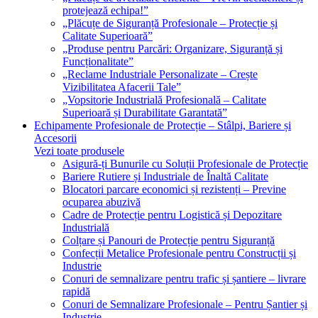
protejează echipa!”
„Plăcuțe de Siguranță Profesionale – Protecție și
Calitate Superioară”
„Produse pentru Parcări: Organizare, Siguranță și
Funcționalitate”
„Reclame Industriale Personalizate – Crește
Vizibilitatea Afacerii Tale”
„Vopsitorie Industrială Profesională – Calitate
Superioară și Durabilitate Garantată”
Echipamente Profesionale de Protecție – Stâlpi, Bariere și
Accesorii
Vezi toate produsele
Asigură-ți Bunurile cu Soluții Profesionale de Protecție
Bariere Rutiere și Industriale de Înaltă Calitate
Blocatori parcare economici și rezistenți – Previne
ocuparea abuzivă
Cadre de Protecție pentru Logistică și Depozitare
Industrială
Colțare și Panouri de Protecție pentru Siguranță
Confecții Metalice Profesionale pentru Construcții și
Industrie
Conuri de semnalizare pentru trafic și șantiere – livrare
rapidă
Conuri de Semnalizare Profesionale – Pentru Șantier și
Industrie