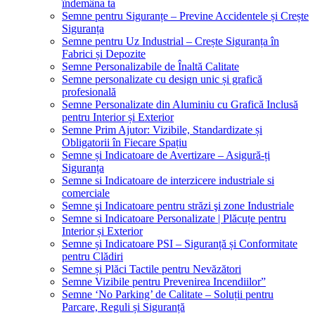
îndemâna ta
Semne pentru Siguranțe – Previne Accidentele și Crește
Siguranța
Semne pentru Uz Industrial – Crește Siguranța în
Fabrici și Depozite
Semne Personalizabile de Înaltă Calitate
Semne personalizate cu design unic și grafică
profesională
Semne Personalizate din Aluminiu cu Grafică Inclusă
pentru Interior și Exterior
Semne Prim Ajutor: Vizibile, Standardizate și
Obligatorii în Fiecare Spațiu
Semne și Indicatoare de Avertizare – Asigură-ți
Siguranța
Semne si Indicatoare de interzicere industriale si
comerciale
Semne şi Indicatoare pentru străzi şi zone Industriale
Semne si Indicatoare Personalizate | Plăcuțe pentru
Interior și Exterior
Semne și Indicatoare PSI – Siguranță și Conformitate
pentru Clădiri
Semne și Plăci Tactile pentru Nevăzători
Semne Vizibile pentru Prevenirea Incendiilor”
Semne ‘No Parking’ de Calitate – Soluții pentru
Parcare, Reguli și Siguranță