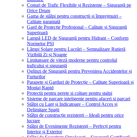
Conuri de Trafic Flexibile și Rezistente – Siguranță pe
Orice Drum
Gama de stâlpi pentru construcții și împrejmuiri –
Calitate garantată
Gard de Protecție Profesional – Calitate și Siguranță
Superioară
Lampă LED de Siguranță pentru Hidrant – Conform
Normelor PSI
Lămpi Solare pentru Lucrări – Semnalizare Rutieră
Vizibilă Zi și Noapte
Limitatoare de viteză moderne pentru controlul
traficului și siguranță
Oglinzi de Siguranță pentru Prevenirea Accidentelor și
Furturilor
Parapete și Garduri de Protecție – Calitate Superioară și
Montaj Rapid
Protectii pentru perete si coltare pentru stalpi
Sisteme de parcare inteligente pentru afaceri si parcari
Stâlpi cu Lanț și Indicatoare – Control Acces și
Delimitare Spații
Stâlpi de construcție rezistenți – Ideali pentru orice
lucrare
Stâlpi de Evenimente Rezistenți – Perfecți pentru
Interior și Exterior