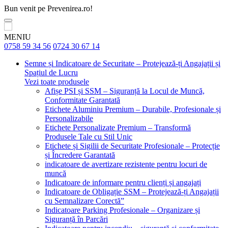
Bun venit pe Prevenirea.ro!
MENIU
0758 59 34 56
0724 30 67 14
Semne și Indicatoare de Securitate – Protejează-ți Angajații și
Spațiul de Lucru
Vezi toate produsele
Afișe PSI și SSM – Siguranță la Locul de Muncă,
Conformitate Garantată
Etichete Aluminiu Premium – Durabile, Profesionale și
Personalizabile
Etichete Personalizate Premium – Transformă
Produsele Tale cu Stil Unic
Etichete și Sigilii de Securitate Profesionale – Protecție
și Încredere Garantată
indicatoare de avertizare rezistente pentru locuri de
muncă
Indicatoare de informare pentru clienți și angajați
Indicatoare de Obligație SSM – Protejează-ți Angajații
cu Semnalizare Corectă”
Indicatoare Parking Profesionale – Organizare și
Siguranță în Parcări