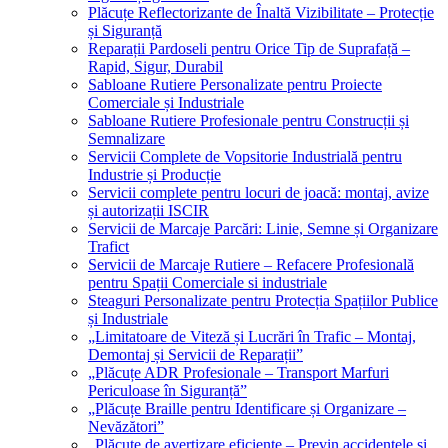
Plăcuțe Reflectorizante de Înaltă Vizibilitate – Protecție
și Siguranță
Reparații Pardoseli pentru Orice Tip de Suprafață –
Rapid, Sigur, Durabil
Sabloane Rutiere Personalizate pentru Proiecte
Comerciale și Industriale
Sabloane Rutiere Profesionale pentru Construcții și
Semnalizare
Servicii Complete de Vopsitorie Industrială pentru
Industrie și Producție
Servicii complete pentru locuri de joacă: montaj, avize
și autorizații ISCIR
Servicii de Marcaje Parcări: Linie, Semne și Organizare
Trafict
Servicii de Marcaje Rutiere – Refacere Profesională
pentru Spații Comerciale si industriale
Steaguri Personalizate pentru Protecția Spațiilor Publice
și Industriale
„Limitatoare de Viteză și Lucrări în Trafic – Montaj,
Demontaj și Servicii de Reparații”
„Plăcuțe ADR Profesionale – Transport Marfuri
Periculoase în Siguranță”
„Plăcuțe Braille pentru Identificare și Organizare –
Nevăzători”
„Plăcuțe de avertizare eficiente – Previn accidentele și