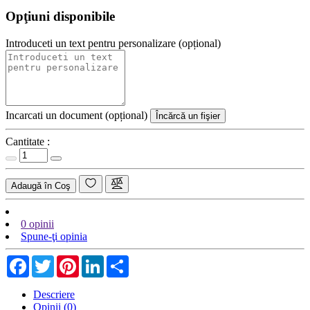
Opţiuni disponibile
Introduceti un text pentru personalizare (opțional)
Incarcati un document (opțional)
Încărcă un fişier
Cantitate :
Adaugă în Coş
0 opinii
Spune-ţi opinia
Facebook
Twitter
Pinterest
LinkedIn
Share
Descriere
Opinii (0)