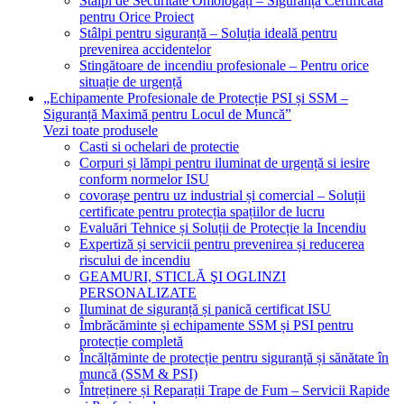
Stâlpi de Securitate Omologați – Siguranță Certificată
pentru Orice Proiect
Stâlpi pentru siguranță – Soluția ideală pentru
prevenirea accidentelor
Stingătoare de incendiu profesionale – Pentru orice
situație de urgență
„Echipamente Profesionale de Protecție PSI și SSM –
Siguranță Maximă pentru Locul de Muncă”
Vezi toate produsele
Casti si ochelari de protectie
Corpuri și lămpi pentru iluminat de urgență si iesire
conform normelor ISU
covorașe pentru uz industrial și comercial – Soluții
certificate pentru protecția spațiilor de lucru
Evaluări Tehnice și Soluții de Protecție la Incendiu
Expertiză și servicii pentru prevenirea și reducerea
riscului de incendiu
GEAMURI, STICLĂ ŞI OGLINZI
PERSONALIZATE
Iluminat de siguranță și panică certificat ISU
Îmbrăcăminte și echipamente SSM și PSI pentru
protecție completă
Încălțăminte de protecție pentru siguranță și sănătate în
muncă (SSM & PSI)
Întreținere și Reparații Trape de Fum – Servicii Rapide