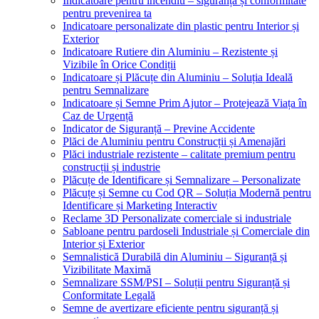
Indicatoare pentru incendiu – siguranță și conformitate
pentru prevenirea ta
Indicatoare personalizate din plastic pentru Interior și
Exterior
Indicatoare Rutiere din Aluminiu – Rezistente și
Vizibile în Orice Condiții
Indicatoare și Plăcuțe din Aluminiu – Soluția Ideală
pentru Semnalizare
Indicatoare și Semne Prim Ajutor – Protejează Viața în
Caz de Urgență
Indicator de Siguranță – Previne Accidente
Plăci de Aluminiu pentru Construcții și Amenajări
Plăci industriale rezistente – calitate premium pentru
construcții și industrie
Plăcuțe de Identificare și Semnalizare – Personalizate
Plăcuțe și Semne cu Cod QR – Soluția Modernă pentru
Identificare și Marketing Interactiv
Reclame 3D Personalizate comerciale si industriale
Sabloane pentru pardoseli Industriale și Comerciale din
Interior și Exterior
Semnalistică Durabilă din Aluminiu – Siguranță și
Vizibilitate Maximă
Semnalizare SSM/PSI – Soluții pentru Siguranță și
Conformitate Legală
Semne de avertizare eficiente pentru siguranță și