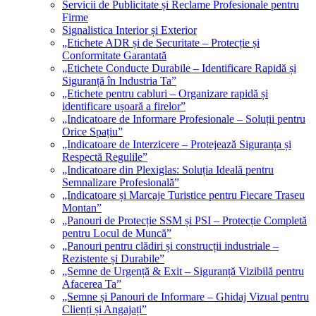
Servicii de Publicitate și Reclame Profesionale pentru
Firme
Signalistica Interior și Exterior
„Etichete ADR și de Securitate – Protecție și
Conformitate Garantată
„Etichete Conducte Durabile – Identificare Rapidă și
Siguranță în Industria Ta”
„Etichete pentru cabluri – Organizare rapidă și
identificare ușoară a firelor”
„Indicatoare de Informare Profesionale – Soluții pentru
Orice Spațiu”
„Indicatoare de Interzicere – Protejează Siguranța și
Respectă Regulile”
„Indicatoare din Plexiglas: Soluția Ideală pentru
Semnalizare Profesională”
„Indicatoare și Marcaje Turistice pentru Fiecare Traseu
Montan”
„Panouri de Protecție SSM și PSI – Protecție Completă
pentru Locul de Muncă”
„Panouri pentru clădiri și construcții industriale –
Rezistente și Durabile”
„Semne de Urgență & Exit – Siguranță Vizibilă pentru
Afacerea Ta”
„Semne și Panouri de Informare – Ghidaj Vizual pentru
Clienți și Angajați”