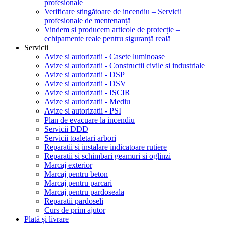
profesionale
Verificare stingătoare de incendiu – Servicii
profesionale de mentenanță
Vindem și producem articole de protecție –
echipamente reale pentru siguranță reală
Servicii
Avize si autorizatii - Casete luminoase
Avize si autorizatii - Constructii civile si industriale
Avize si autorizatii - DSP
Avize si autorizatii - DSV
Avize si autorizatii - ISCIR
Avize si autorizatii - Mediu
Avize si autorizatii - PSI
Plan de evacuare la incendiu
Servicii DDD
Servicii toaletari arbori
Reparatii si instalare indicatoare rutiere
Reparatii si schimbari geamuri si oglinzi
Marcaj exterior
Marcaj pentru beton
Marcaj pentru parcari
Marcaj pentru pardoseala
Reparatii pardoseli
Curs de prim ajutor
Plată și livrare