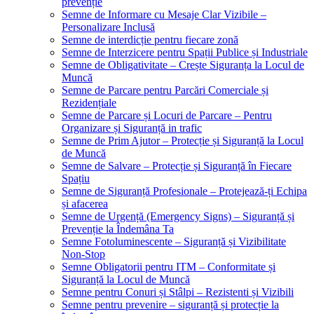
prevenție
Semne de Informare cu Mesaje Clar Vizibile –
Personalizare Inclusă
Semne de interdicție pentru fiecare zonă
Semne de Interzicere pentru Spații Publice și Industriale
Semne de Obligativitate – Crește Siguranța la Locul de
Muncă
Semne de Parcare pentru Parcări Comerciale și
Rezidențiale
Semne de Parcare și Locuri de Parcare – Pentru
Organizare și Siguranță in trafic
Semne de Prim Ajutor – Protecție și Siguranță la Locul
de Muncă
Semne de Salvare – Protecție și Siguranță în Fiecare
Spațiu
Semne de Siguranță Profesionale – Protejează-ți Echipa
și afacerea
Semne de Urgență (Emergency Signs) – Siguranță și
Prevenție la Îndemâna Ta
Semne Fotoluminescente – Siguranță și Vizibilitate
Non-Stop
Semne Obligatorii pentru ITM – Conformitate și
Siguranță la Locul de Muncă
Semne pentru Conuri și Stâlpi – Rezistenti și Vizibili
Semne pentru prevenire – siguranță și protecție la