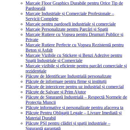
Marcaje Floor Graphics Durabile pentru Orice Tip de
Pardoseală
Marcaje Industriale și Comerciale Profesionale –
Servicii Complete
Marcaje pentru pardoseli industriale și comerciale
Marcaje Personalizate pentru Parcări și Spații
Marcaje Rutiere cu Vopsea pentru Drumuri Publice și
Private
Marcaje Rutiere Perfecte cu Vopsea Rezistentă pentru
Beton și Asfalt
Marcaje Vizibile cu Stickere și Benzi Adezive pentru
Spații Industriale și Comerciale
Marcaje vizibile și eficiente pentru parcări comerciale și
rezidențiale
Plăcuțe de Identificare Industrială personalizate
Plăcuțe de informare pentru firme și instituții
Plăcuțe de interzicere pentru uz industrial și comercial
Plăcuțe de Salvare și Prim Ajutor
Plăcuțe de Siguranță Industrială – Respectă Normele de
Protecția Muncii
Plăcuțe informative și personalizate pentru afacerea ta
Plăcuțe Pentru Obligații Legale – Livrare Imediată și
Material Durabil
Plăcuțe PSI pentru clădiri și spații industriale –
Siguranță garantată