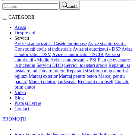
caută
CATEGORII
Acasă
Despre noi
Servicii
Avize si autorizatii - Casete luminoase
Avize si autorizatii -
Constructii civile si industriale
Avize si autorizatii - DSP
Avize
si autorizatii - DSV
Avize si autorizatii - ISCIR
Avize si
autorizatii - Mediu
Avize si autorizatii - PSI
Plan de evacuare
la incendiu
Servicii DDD
Servicii toaletari arbori
Reparatii si
instalare indicatoare rutiere
Reparatii si schimbari geamuri si
oglinzi
Marcaj exterior
Marcaj pentru beton
Marcaj pentru
parcari
Marcaj pentru pardoseala
Reparatii pardoseli
Curs de
prim ajutor
Video
Blog
Plată și livrare
Contact
PROMOȚII
Benzile Industriale Personalizate și Marcaje Profesionale