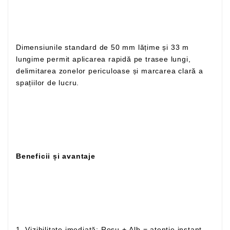
Dimensiunile standard de 50 mm lățime și 33 m
lungime permit aplicarea rapidă pe trasee lungi,
delimitarea zonelor periculoase și marcarea clară a
spațiilor de lucru.
Beneficii și avantaje
1. Vizibilitate imediată: Roșu + Alb = atenție instant,