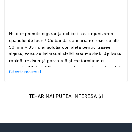
Nu compromite siguranța echipei sau organizarea
spațiului de lucru! Cu banda de marcare roșie cu alb
50 mm × 33 m, ai soluția completă pentru trasee
sigure, zone delimitate și vizibilitate maximă. Aplicare
rapidă, rezistență garantată și conformitate cu
normele SSM și ISO – comandă acum și transformă-ți
Citeste mai mult
spațiul de lucru într-un mediu sigur și organizat! .
TE-AR MAI PUTEA INTERESA ȘI