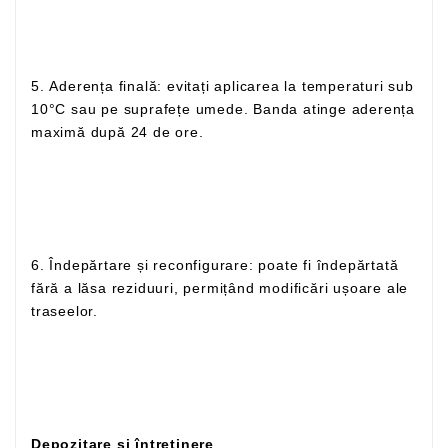
5. Aderența finală: evitați aplicarea la temperaturi sub
10°C sau pe suprafețe umede. Banda atinge aderența
maximă după 24 de ore.
6. Îndepărtare și reconfigurare: poate fi îndepărtată
fără a lăsa reziduuri, permițând modificări ușoare ale
traseelor.
Depozitare și întreținere