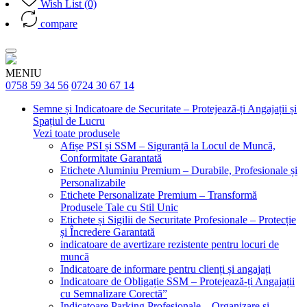
Wish List (0)
compare
MENIU
0758 59 34 56
0724 30 67 14
Semne și Indicatoare de Securitate – Protejează-ți Angajații și
Spațiul de Lucru
Vezi toate produsele
Afișe PSI și SSM – Siguranță la Locul de Muncă,
Conformitate Garantată
Etichete Aluminiu Premium – Durabile, Profesionale și
Personalizabile
Etichete Personalizate Premium – Transformă
Produsele Tale cu Stil Unic
Etichete și Sigilii de Securitate Profesionale – Protecție
și Încredere Garantată
indicatoare de avertizare rezistente pentru locuri de
muncă
Indicatoare de informare pentru clienți și angajați
Indicatoare de Obligație SSM – Protejează-ți Angajații
cu Semnalizare Corectă”
Indicatoare Parking Profesionale – Organizare și