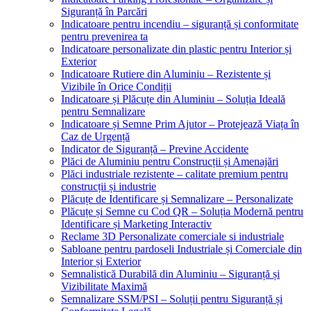
Siguranță în Parcări
Indicatoare pentru incendiu – siguranță și conformitate
pentru prevenirea ta
Indicatoare personalizate din plastic pentru Interior și
Exterior
Indicatoare Rutiere din Aluminiu – Rezistente și
Vizibile în Orice Condiții
Indicatoare și Plăcuțe din Aluminiu – Soluția Ideală
pentru Semnalizare
Indicatoare și Semne Prim Ajutor – Protejează Viața în
Caz de Urgență
Indicator de Siguranță – Previne Accidente
Plăci de Aluminiu pentru Construcții și Amenajări
Plăci industriale rezistente – calitate premium pentru
construcții și industrie
Plăcuțe de Identificare și Semnalizare – Personalizate
Plăcuțe și Semne cu Cod QR – Soluția Modernă pentru
Identificare și Marketing Interactiv
Reclame 3D Personalizate comerciale si industriale
Sabloane pentru pardoseli Industriale și Comerciale din
Interior și Exterior
Semnalistică Durabilă din Aluminiu – Siguranță și
Vizibilitate Maximă
Semnalizare SSM/PSI – Soluții pentru Siguranță și