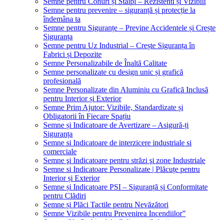
Semne pentru Conuri și Stâlpi – Rezistenti și Vizibili
Semne pentru prevenire – siguranță și protecție la
îndemâna ta
Semne pentru Siguranțe – Previne Accidentele și Crește
Siguranța
Semne pentru Uz Industrial – Crește Siguranța în
Fabrici și Depozite
Semne Personalizabile de Înaltă Calitate
Semne personalizate cu design unic și grafică
profesională
Semne Personalizate din Aluminiu cu Grafică Inclusă
pentru Interior și Exterior
Semne Prim Ajutor: Vizibile, Standardizate și
Obligatorii în Fiecare Spațiu
Semne și Indicatoare de Avertizare – Asigură-ți
Siguranța
Semne si Indicatoare de interzicere industriale si
comerciale
Semne şi Indicatoare pentru străzi şi zone Industriale
Semne si Indicatoare Personalizate | Plăcuțe pentru
Interior și Exterior
Semne și Indicatoare PSI – Siguranță și Conformitate
pentru Clădiri
Semne și Plăci Tactile pentru Nevăzători
Semne Vizibile pentru Prevenirea Incendiilor”