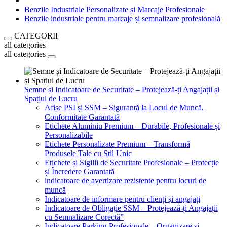
Benzile Industriale Personalizate și Marcaje Profesionale
Benzile industriale pentru marcaje și semnalizare profesională
CATEGORII
all categories
all categories
Semne și Indicatoare de Securitate – Protejează-ți Angajații și
Spațiul de Lucru
Afișe PSI și SSM – Siguranță la Locul de Muncă,
Conformitate Garantată
Etichete Aluminiu Premium – Durabile, Profesionale și
Personalizabile
Etichete Personalizate Premium – Transformă
Produsele Tale cu Stil Unic
Etichete și Sigilii de Securitate Profesionale – Protecție
și Încredere Garantată
indicatoare de avertizare rezistente pentru locuri de
muncă
Indicatoare de informare pentru clienți și angajați
Indicatoare de Obligație SSM – Protejează-ți Angajații
cu Semnalizare Corectă”
Indicatoare Parking Profesionale – Organizare și