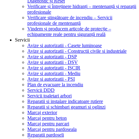
Diagnostic și Reset
Verificare și întreținere hidranți – mentenanță și reparații
profesionale
Verificare stingătoare de incendiu – Servicii
profesionale de mentenanță
Vindem și producem articole de protecție –
echipamente reale pentru siguranță reală
Servicii
Avize si autorizatii - Casete luminoase
Avize si autorizatii - Constructii civile si industriale
Avize si autorizatii - DSP
Avize si autorizatii - DSV
Avize si autorizatii - ISCIR
Avize si autorizatii - Mediu
Avize si autorizatii - PSI
Plan de evacuare la incendiu
Servicii DDD
Servicii toaletari arbori
Reparatii si instalare indicatoare rutiere
Reparatii si schimbari geamuri si oglinzi
Marcaj exterior
Marcaj pentru beton
Marcaj pentru parcari
Marcaj pentru pardoseala
Reparatii pardoseli