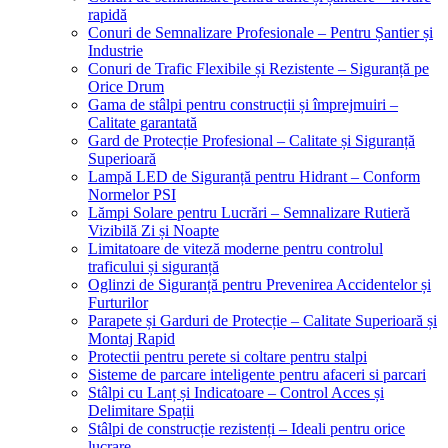
rapidă
Conuri de Semnalizare Profesionale – Pentru Șantier și
Industrie
Conuri de Trafic Flexibile și Rezistente – Siguranță pe
Orice Drum
Gama de stâlpi pentru construcții și împrejmuiri –
Calitate garantată
Gard de Protecție Profesional – Calitate și Siguranță
Superioară
Lampă LED de Siguranță pentru Hidrant – Conform
Normelor PSI
Lămpi Solare pentru Lucrări – Semnalizare Rutieră
Vizibilă Zi și Noapte
Limitatoare de viteză moderne pentru controlul
traficului și siguranță
Oglinzi de Siguranță pentru Prevenirea Accidentelor și
Furturilor
Parapete și Garduri de Protecție – Calitate Superioară și
Montaj Rapid
Protectii pentru perete si coltare pentru stalpi
Sisteme de parcare inteligente pentru afaceri si parcari
Stâlpi cu Lanț și Indicatoare – Control Acces și
Delimitare Spații
Stâlpi de construcție rezistenți – Ideali pentru orice
lucrare