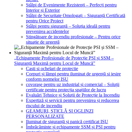
Stâlpi de Evenimente Rezistenți – Perfecți pentru
Interior și Exterior
Stâlpi de Securitate Omologați – Siguranță Certificată
pentru Orice Proiect
Stâlpi pentru siguranță – Soluția ideală pentru
prevenirea accidentelor
Stingătoare de incendiu profesionale – Pentru orice
situație de urgență
„Echipamente Profesionale de Protecție PSI și SSM –
Siguranță Maximă pentru Locul de Muncă”
Casti si ochelari de protectie
Corpuri și lămpi pentru iluminat de urgență si iesire
conform normelor ISU
covorașe pentru uz industrial și comercial – Soluții
certificate pentru protecția spațiilor de lucru
Evaluări Tehnice și Soluții de Protecție la Incendiu
Expertiză și servicii pentru prevenirea și reducerea
riscului de incendiu
GEAMURI, STICLĂ ŞI OGLINZI
PERSONALIZATE
Iluminat de siguranță și panică certificat ISU
Îmbrăcăminte și echipamente SSM și PSI pentru