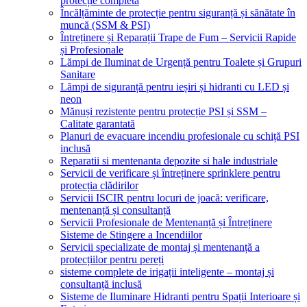
protecție completă
Încălțăminte de protecție pentru siguranță și sănătate în
muncă (SSM & PSI)
Întreținere și Reparații Trape de Fum – Servicii Rapide
și Profesionale
Lămpi de Iluminat de Urgență pentru Toalete și Grupuri
Sanitare
Lămpi de siguranță pentru ieșiri și hidranti cu LED și
neon
Mănuși rezistente pentru protecție PSI și SSM –
Calitate garantată
Planuri de evacuare incendiu profesionale cu schiță PSI
inclusă
Reparatii si mentenanta depozite si hale industriale
Servicii de verificare și întreținere sprinklere pentru
protecția clădirilor
Servicii ISCIR pentru locuri de joacă: verificare,
mentenanță și consultanță
Servicii Profesionale de Mentenanță și Întreținere
Sisteme de Stingere a Incendiilor
Servicii specializate de montaj și mentenanță a
protecțiilor pentru pereți
sisteme complete de irigații inteligente – montaj și
consultanță inclusă
Sisteme de Iluminare Hidranti pentru Spații Interioare și