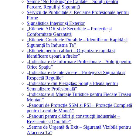
Semne ‘No Parking’ de Calitate – Soluții pentru
Parcare, Reguli și Siguranță
Servicii de Publicitate și Reclame Profesionale pentru
Firme
Signalistica Interior și Exterior
„Etichete ADR și de Securitate – Protecție și
Conformitate Garantată
„Etichete Conducte Durabile – Identificare Rapidă și
Siguranță în Industria Ta”
„Etichete pentru cabluri – Organizare rapidă și
identificare ușoară a firelor”
„Indicatoare de Informare Profesionale – Soluții pentru
Orice Spațiu”
„Indicatoare de Interzicere – Protejează Siguranța și
Respectă Regulile”
„Indicatoare din Plexiglas: Soluția Ideală pentru
Semnalizare Profesională”
„Indicatoare și Marcaje Turistice pentru Fiecare Traseu
Montan”
„Panouri de Protecție SSM și PSI – Protecție Completă
pentru Locul de Muncă”
„Panouri pentru clădiri și construcții industriale –
Rezistente și Durabile”
„Semne de Urgență & Exit – Siguranță Vizibilă pentru
Afacerea Ta”