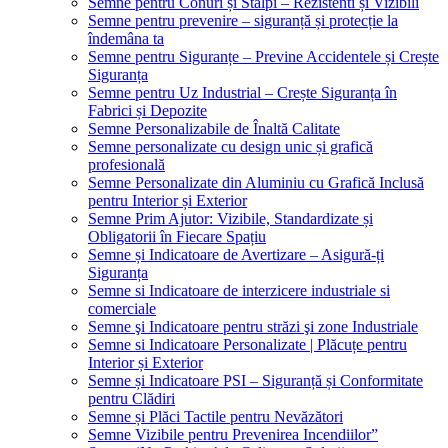
Semne pentru Conuri și Stâlpi – Rezistenti și Vizibili
Semne pentru prevenire – siguranță și protecție la
îndemâna ta
Semne pentru Siguranțe – Previne Accidentele și Crește
Siguranța
Semne pentru Uz Industrial – Crește Siguranța în
Fabrici și Depozite
Semne Personalizabile de Înaltă Calitate
Semne personalizate cu design unic și grafică
profesională
Semne Personalizate din Aluminiu cu Grafică Inclusă
pentru Interior și Exterior
Semne Prim Ajutor: Vizibile, Standardizate și
Obligatorii în Fiecare Spațiu
Semne și Indicatoare de Avertizare – Asigură-ți
Siguranța
Semne si Indicatoare de interzicere industriale si
comerciale
Semne şi Indicatoare pentru străzi şi zone Industriale
Semne si Indicatoare Personalizate | Plăcuțe pentru
Interior și Exterior
Semne și Indicatoare PSI – Siguranță și Conformitate
pentru Clădiri
Semne și Plăci Tactile pentru Nevăzători
Semne Vizibile pentru Prevenirea Incendiilor”