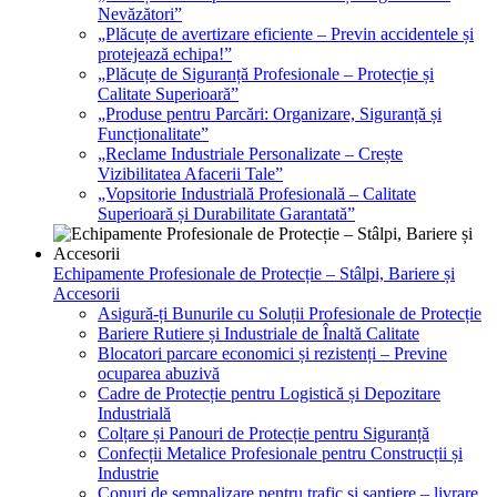
Nevăzători”
„Plăcuțe de avertizare eficiente – Previn accidentele și
protejează echipa!”
„Plăcuțe de Siguranță Profesionale – Protecție și
Calitate Superioară”
„Produse pentru Parcări: Organizare, Siguranță și
Funcționalitate”
„Reclame Industriale Personalizate – Crește
Vizibilitatea Afacerii Tale”
„Vopsitorie Industrială Profesională – Calitate
Superioară și Durabilitate Garantată”
Echipamente Profesionale de Protecție – Stâlpi, Bariere și
Accesorii
Asigură-ți Bunurile cu Soluții Profesionale de Protecție
Bariere Rutiere și Industriale de Înaltă Calitate
Blocatori parcare economici și rezistenți – Previne
ocuparea abuzivă
Cadre de Protecție pentru Logistică și Depozitare
Industrială
Colțare și Panouri de Protecție pentru Siguranță
Confecții Metalice Profesionale pentru Construcții și
Industrie
Conuri de semnalizare pentru trafic și șantiere – livrare