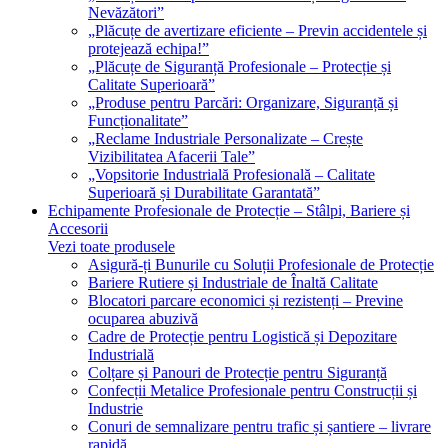
Nevăzători”
„Plăcuțe de avertizare eficiente – Previn accidentele și
protejează echipa!”
„Plăcuțe de Siguranță Profesionale – Protecție și
Calitate Superioară”
„Produse pentru Parcări: Organizare, Siguranță și
Funcționalitate”
„Reclame Industriale Personalizate – Crește
Vizibilitatea Afacerii Tale”
„Vopsitorie Industrială Profesională – Calitate
Superioară și Durabilitate Garantată”
Echipamente Profesionale de Protecție – Stâlpi, Bariere și
Accesorii
Vezi toate produsele
Asigură-ți Bunurile cu Soluții Profesionale de Protecție
Bariere Rutiere și Industriale de Înaltă Calitate
Blocatori parcare economici și rezistenți – Previne
ocuparea abuzivă
Cadre de Protecție pentru Logistică și Depozitare
Industrială
Colțare și Panouri de Protecție pentru Siguranță
Confecții Metalice Profesionale pentru Construcții și
Industrie
Conuri de semnalizare pentru trafic și șantiere – livrare
rapidă