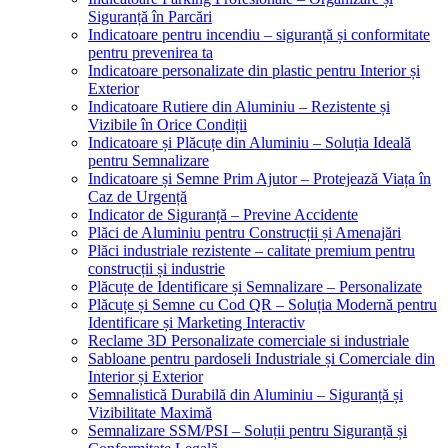
Siguranță în Parcări
Indicatoare pentru incendiu – siguranță și conformitate
pentru prevenirea ta
Indicatoare personalizate din plastic pentru Interior și
Exterior
Indicatoare Rutiere din Aluminiu – Rezistente și
Vizibile în Orice Condiții
Indicatoare și Plăcuțe din Aluminiu – Soluția Ideală
pentru Semnalizare
Indicatoare și Semne Prim Ajutor – Protejează Viața în
Caz de Urgență
Indicator de Siguranță – Previne Accidente
Plăci de Aluminiu pentru Construcții și Amenajări
Plăci industriale rezistente – calitate premium pentru
construcții și industrie
Plăcuțe de Identificare și Semnalizare – Personalizate
Plăcuțe și Semne cu Cod QR – Soluția Modernă pentru
Identificare și Marketing Interactiv
Reclame 3D Personalizate comerciale si industriale
Sabloane pentru pardoseli Industriale și Comerciale din
Interior și Exterior
Semnalistică Durabilă din Aluminiu – Siguranță și
Vizibilitate Maximă
Semnalizare SSM/PSI – Soluții pentru Siguranță și