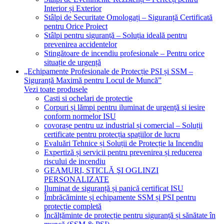
Interior și Exterior
Stâlpi de Securitate Omologați – Siguranță Certificată
pentru Orice Proiect
Stâlpi pentru siguranță – Soluția ideală pentru
prevenirea accidentelor
Stingătoare de incendiu profesionale – Pentru orice
situație de urgență
„Echipamente Profesionale de Protecție PSI și SSM –
Siguranță Maximă pentru Locul de Muncă”
Vezi toate produsele
Casti si ochelari de protectie
Corpuri și lămpi pentru iluminat de urgență si iesire
conform normelor ISU
covorașe pentru uz industrial și comercial – Soluții
certificate pentru protecția spațiilor de lucru
Evaluări Tehnice și Soluții de Protecție la Incendiu
Expertiză și servicii pentru prevenirea și reducerea
riscului de incendiu
GEAMURI, STICLĂ ŞI OGLINZI
PERSONALIZATE
Iluminat de siguranță și panică certificat ISU
Îmbrăcăminte și echipamente SSM și PSI pentru
protecție completă
Încălțăminte de protecție pentru siguranță și sănătate în