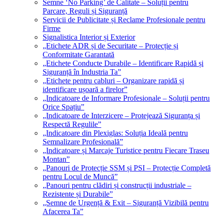
Semne ‘No Parking’ de Calitate – Soluții pentru
Parcare, Reguli și Siguranță
Servicii de Publicitate și Reclame Profesionale pentru
Firme
Signalistica Interior și Exterior
„Etichete ADR și de Securitate – Protecție și
Conformitate Garantată
„Etichete Conducte Durabile – Identificare Rapidă și
Siguranță în Industria Ta”
„Etichete pentru cabluri – Organizare rapidă și
identificare ușoară a firelor”
„Indicatoare de Informare Profesionale – Soluții pentru
Orice Spațiu”
„Indicatoare de Interzicere – Protejează Siguranța și
Respectă Regulile”
„Indicatoare din Plexiglas: Soluția Ideală pentru
Semnalizare Profesională”
„Indicatoare și Marcaje Turistice pentru Fiecare Traseu
Montan”
„Panouri de Protecție SSM și PSI – Protecție Completă
pentru Locul de Muncă”
„Panouri pentru clădiri și construcții industriale –
Rezistente și Durabile”
„Semne de Urgență & Exit – Siguranță Vizibilă pentru
Afacerea Ta”