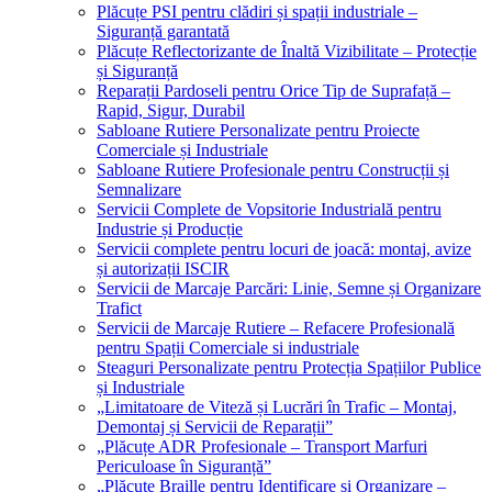
Plăcuțe PSI pentru clădiri și spații industriale –
Siguranță garantată
Plăcuțe Reflectorizante de Înaltă Vizibilitate – Protecție
și Siguranță
Reparații Pardoseli pentru Orice Tip de Suprafață –
Rapid, Sigur, Durabil
Sabloane Rutiere Personalizate pentru Proiecte
Comerciale și Industriale
Sabloane Rutiere Profesionale pentru Construcții și
Semnalizare
Servicii Complete de Vopsitorie Industrială pentru
Industrie și Producție
Servicii complete pentru locuri de joacă: montaj, avize
și autorizații ISCIR
Servicii de Marcaje Parcări: Linie, Semne și Organizare
Trafict
Servicii de Marcaje Rutiere – Refacere Profesională
pentru Spații Comerciale si industriale
Steaguri Personalizate pentru Protecția Spațiilor Publice
și Industriale
„Limitatoare de Viteză și Lucrări în Trafic – Montaj,
Demontaj și Servicii de Reparații”
„Plăcuțe ADR Profesionale – Transport Marfuri
Periculoase în Siguranță”
„Plăcuțe Braille pentru Identificare și Organizare –