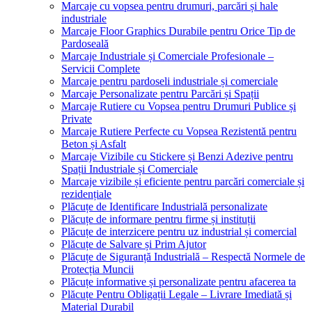
Marcaje cu vopsea pentru drumuri, parcări și hale
industriale
Marcaje Floor Graphics Durabile pentru Orice Tip de
Pardoseală
Marcaje Industriale și Comerciale Profesionale –
Servicii Complete
Marcaje pentru pardoseli industriale și comerciale
Marcaje Personalizate pentru Parcări și Spații
Marcaje Rutiere cu Vopsea pentru Drumuri Publice și
Private
Marcaje Rutiere Perfecte cu Vopsea Rezistentă pentru
Beton și Asfalt
Marcaje Vizibile cu Stickere și Benzi Adezive pentru
Spații Industriale și Comerciale
Marcaje vizibile și eficiente pentru parcări comerciale și
rezidențiale
Plăcuțe de Identificare Industrială personalizate
Plăcuțe de informare pentru firme și instituții
Plăcuțe de interzicere pentru uz industrial și comercial
Plăcuțe de Salvare și Prim Ajutor
Plăcuțe de Siguranță Industrială – Respectă Normele de
Protecția Muncii
Plăcuțe informative și personalizate pentru afacerea ta
Plăcuțe Pentru Obligații Legale – Livrare Imediată și
Material Durabil