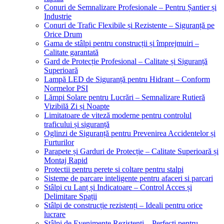
Conuri de Semnalizare Profesionale – Pentru Șantier și
Industrie
Conuri de Trafic Flexibile și Rezistente – Siguranță pe
Orice Drum
Gama de stâlpi pentru construcții și împrejmuiri –
Calitate garantată
Gard de Protecție Profesional – Calitate și Siguranță
Superioară
Lampă LED de Siguranță pentru Hidrant – Conform
Normelor PSI
Lămpi Solare pentru Lucrări – Semnalizare Rutieră
Vizibilă Zi și Noapte
Limitatoare de viteză moderne pentru controlul
traficului și siguranță
Oglinzi de Siguranță pentru Prevenirea Accidentelor și
Furturilor
Parapete și Garduri de Protecție – Calitate Superioară și
Montaj Rapid
Protectii pentru perete si coltare pentru stalpi
Sisteme de parcare inteligente pentru afaceri si parcari
Stâlpi cu Lanț și Indicatoare – Control Acces și
Delimitare Spații
Stâlpi de construcție rezistenți – Ideali pentru orice
lucrare
Stâlpi de Evenimente Rezistenți – Perfecți pentru