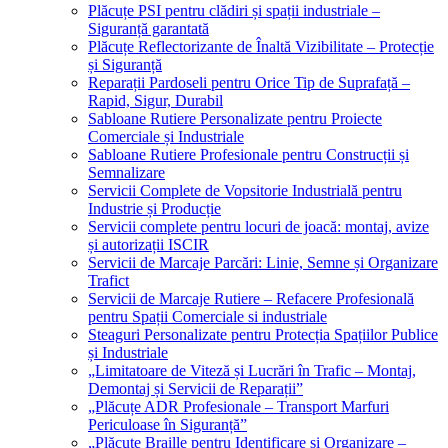
Plăcuțe PSI pentru clădiri și spații industriale –
Siguranță garantată
Plăcuțe Reflectorizante de Înaltă Vizibilitate – Protecție
și Siguranță
Reparații Pardoseli pentru Orice Tip de Suprafață –
Rapid, Sigur, Durabil
Sabloane Rutiere Personalizate pentru Proiecte
Comerciale și Industriale
Sabloane Rutiere Profesionale pentru Construcții și
Semnalizare
Servicii Complete de Vopsitorie Industrială pentru
Industrie și Producție
Servicii complete pentru locuri de joacă: montaj, avize
și autorizații ISCIR
Servicii de Marcaje Parcări: Linie, Semne și Organizare
Trafict
Servicii de Marcaje Rutiere – Refacere Profesională
pentru Spații Comerciale si industriale
Steaguri Personalizate pentru Protecția Spațiilor Publice
și Industriale
„Limitatoare de Viteză și Lucrări în Trafic – Montaj,
Demontaj și Servicii de Reparații”
„Plăcuțe ADR Profesionale – Transport Marfuri
Periculoase în Siguranță”
„Plăcuțe Braille pentru Identificare și Organizare –