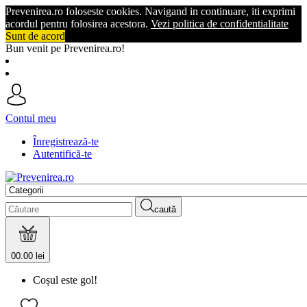
Prevenirea.ro foloseste cookies. Navigand in continuare, iti exprimi
acordul pentru folosirea acestora.
Vezi politica de confidentialitate
Sunt de acord
Bun venit pe Prevenirea.ro!
Contul meu
Înregistrează-te
Autentifică-te
caută
0
0.00 lei
Coșul este gol!