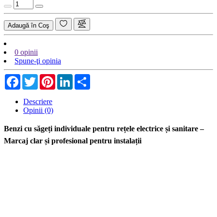
Adaugă în Coş
0 opinii
Spune-ţi opinia
Facebook
Twitter
Pinterest
LinkedIn
Share
Descriere
Opinii (0)
Benzi cu săgeți individuale pentru rețele electrice și sanitare –
Marcaj clar și profesional pentru instalații