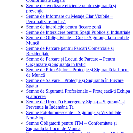
Conformitate Legală
Semne de avertizare eficiente pentru siguranță și
prevenție
Semne de Informare cu Mesaje Clar Vizibile –
Personalizare Inclusă
Semne de interdicție pentru fiecare zonă
Semne de Interzicere pentru Spații Publice și Industriale
Semne de Obligativitate – Crește Siguranța la Locul de
Muncă
Semne de Parcare pentru Parcări Comerciale și
Rezidențiale
Semne de Parcare și Locuri de Parcare – Pentru
Organizare și Siguranță in trafic
Semne de Prim Ajutor – Protecție și Siguranță la Locul
de Muncă
Semne de Salvare – Protecție și Siguranță în Fiecare
Spațiu
Semne de Siguranță Profesionale – Protejează-ți Echipa
și afacerea
Semne de Urgență (Emergency Signs) – Siguranță și
Prevenție la Îndemâna Ta
Semne Fotoluminescente – Siguranță și Vizibilitate
Non-Stop
Semne Obligatorii pentru ITM – Conformitate și
Siguranță la Locul de Muncă