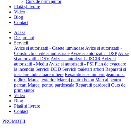
Curs de prim ajutor
Plată și livrare
Video
Blog
Contact
Acasă
Despre noi
Servicii
Avize si autorizatii - Casete luminoase
Avize si autorizatii -
Constructii civile si industriale
Avize si autorizatii - DSP
Avize
si autorizatii - DSV
Avize si autorizatii - ISCIR
Avize si
autorizatii - Mediu
Avize si autorizatii - PSI
Plan de evacuare
la incendiu
Servicii DDD
Servicii toaletari arbori
Reparatii si
instalare indicatoare rutiere
Reparatii si schimbari geamuri si
oglinzi
Marcaj exterior
Marcaj pentru beton
Marcaj pentru
parcari
Marcaj pentru pardoseala
Reparatii pardoseli
Curs de
prim ajutor
Video
Blog
Plată și livrare
Contact
PROMOȚII