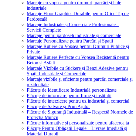
Marcaje cu vopsea pentru drumuri, parcări și hale
industriale
Marcaje Floor Graphics Durabile pentru Orice Tip de
Pardoseală
Marcaje Industriale și Comerciale Profesionale –
Servicii Complete
Marcaje pentru pardoseli industriale și comerciale
Marcaje Personalizate pentru Parcări și Spații
Marcaje Rutiere cu Vopsea pentru Drumuri Publice și
Private
Marcaje Rutiere Perfecte cu Vopsea Rezistentă pentru
Beton și Asfalt
Marcaje Vizibile cu Stickere și Benzi Adezive pentru
Spații Industriale și Comerciale
Marcaje vizibile și eficiente pentru parcări comerciale și
rezidențiale
Plăcuțe de Identificare Industrială personalizate
Plăcuțe de informare pentru firme și instituții
Plăcuțe de interzicere pentru uz industrial și comercial
Plăcuțe de Salvare și Prim Ajutor
Plăcuțe de Siguranță Industrială – Respectă Normele de
Protecția Muncii
Plăcuțe informative și personalizate pentru afacerea ta
Plăcuțe Pentru Obligații Legale – Livrare Imediată și
Material Durabil