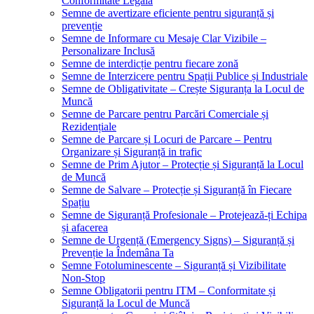
Conformitate Legală
Semne de avertizare eficiente pentru siguranță și
prevenție
Semne de Informare cu Mesaje Clar Vizibile –
Personalizare Inclusă
Semne de interdicție pentru fiecare zonă
Semne de Interzicere pentru Spații Publice și Industriale
Semne de Obligativitate – Crește Siguranța la Locul de
Muncă
Semne de Parcare pentru Parcări Comerciale și
Rezidențiale
Semne de Parcare și Locuri de Parcare – Pentru
Organizare și Siguranță in trafic
Semne de Prim Ajutor – Protecție și Siguranță la Locul
de Muncă
Semne de Salvare – Protecție și Siguranță în Fiecare
Spațiu
Semne de Siguranță Profesionale – Protejează-ți Echipa
și afacerea
Semne de Urgență (Emergency Signs) – Siguranță și
Prevenție la Îndemâna Ta
Semne Fotoluminescente – Siguranță și Vizibilitate
Non-Stop
Semne Obligatorii pentru ITM – Conformitate și
Siguranță la Locul de Muncă