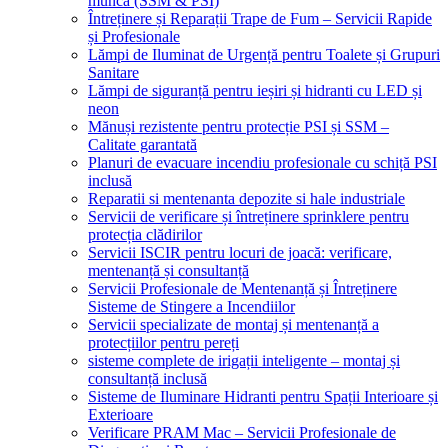
muncă (SSM & PSI)
Întreținere și Reparații Trape de Fum – Servicii Rapide
și Profesionale
Lămpi de Iluminat de Urgență pentru Toalete și Grupuri
Sanitare
Lămpi de siguranță pentru ieșiri și hidranti cu LED și
neon
Mănuși rezistente pentru protecție PSI și SSM –
Calitate garantată
Planuri de evacuare incendiu profesionale cu schiță PSI
inclusă
Reparatii si mentenanta depozite si hale industriale
Servicii de verificare și întreținere sprinklere pentru
protecția clădirilor
Servicii ISCIR pentru locuri de joacă: verificare,
mentenanță și consultanță
Servicii Profesionale de Mentenanță și Întreținere
Sisteme de Stingere a Incendiilor
Servicii specializate de montaj și mentenanță a
protecțiilor pentru pereți
sisteme complete de irigații inteligente – montaj și
consultanță inclusă
Sisteme de Iluminare Hidranti pentru Spații Interioare și
Exterioare
Verificare PRAM Mac – Servicii Profesionale de