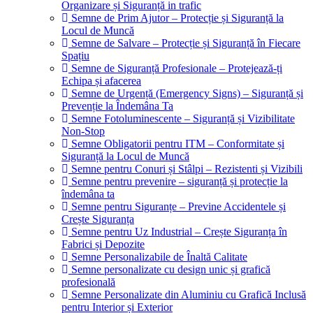
Organizare și Siguranță in trafic
Semne de Prim Ajutor – Protecție și Siguranță la
Locul de Muncă
Semne de Salvare – Protecție și Siguranță în Fiecare
Spațiu
Semne de Siguranță Profesionale – Protejează-ți
Echipa și afacerea
Semne de Urgență (Emergency Signs) – Siguranță și
Prevenție la Îndemâna Ta
Semne Fotoluminescente – Siguranță și Vizibilitate
Non-Stop
Semne Obligatorii pentru ITM – Conformitate și
Siguranță la Locul de Muncă
Semne pentru Conuri și Stâlpi – Rezistenti și Vizibili
Semne pentru prevenire – siguranță și protecție la
îndemâna ta
Semne pentru Siguranțe – Previne Accidentele și
Crește Siguranța
Semne pentru Uz Industrial – Crește Siguranța în
Fabrici și Depozite
Semne Personalizabile de Înaltă Calitate
Semne personalizate cu design unic și grafică
profesională
Semne Personalizate din Aluminiu cu Grafică Inclusă
pentru Interior și Exterior