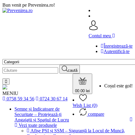
Bun venit pe Prevenirea.ro!
Contul meu
Înregistrează-te
Autentifică-te
caută
Coșul este gol!
0
0.00 lei
MENIU
0758 59 34 56
0724 30 67 14
Wish List (0)
Semne și Indicatoare de
compare
Securitate – Protejează-ți
Angajații și Spațiul de Lucru
Vezi toate produsele
Afișe PSI și SSM – Siguranță la Locul de Muncă,