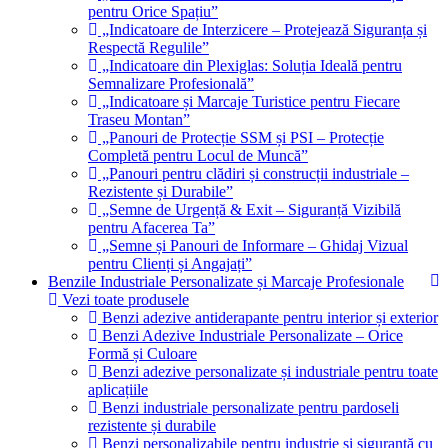
pentru Orice Spațiu”
„Indicatoare de Interzicere – Protejează Siguranța și
Respectă Regulile”
„Indicatoare din Plexiglas: Soluția Ideală pentru
Semnalizare Profesională”
„Indicatoare și Marcaje Turistice pentru Fiecare
Traseu Montan”
„Panouri de Protecție SSM și PSI – Protecție
Completă pentru Locul de Muncă”
„Panouri pentru clădiri și construcții industriale –
Rezistente și Durabile”
„Semne de Urgență & Exit – Siguranță Vizibilă
pentru Afacerea Ta”
„Semne și Panouri de Informare – Ghidaj Vizual
pentru Clienți și Angajați”
Benzile Industriale Personalizate și Marcaje Profesionale
Vezi toate produsele
Benzi adezive antiderapante pentru interior și exterior
Benzi Adezive Industriale Personalizate – Orice
Formă și Culoare
Benzi adezive personalizate și industriale pentru toate
aplicațiile
Benzi industriale personalizate pentru pardoseli
rezistente și durabile
Benzi personalizabile pentru industrie și siguranță cu