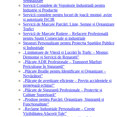
Semnalizare
Servicii Complete de Vopsitorie Industrială pentru
Industrie și Producție
Servicii complete pentru locuri de joacă: montaj, avize
și autorizații ISCIR
Servicii de Marcaje Parcări: Linie, Semne și Organizare
Trafict
Servicii de Marcaje Rutiere – Refacere Profesională
pentru Spații Comerciale si industriale
Steaguri Personalizate pentru Protecția Spațiilor Publice
și Industriale
„Limitatoare de Viteză și Lucrări în Trafic – Montaj,
Demontaj și Servicii de Reparații”
„Plăcuțe ADR Profesionale – Transport Marfuri
Periculoase în Siguranță”
„Plăcuțe Braille pentru Identificare și Organizare –
Nevăzători”
„Plăcuțe de avertizare eficiente – Previn accidentele și
protejează echipa!”
„Plăcuțe de Siguranță Profesionale – Protecție și
Calitate Superioară”
„Produse pentru Parcări: Organizare, Siguranță și
Funcționalitate”
„Reclame Industriale Personalizate – Crește
Vizibilitatea Afacerii Tale”