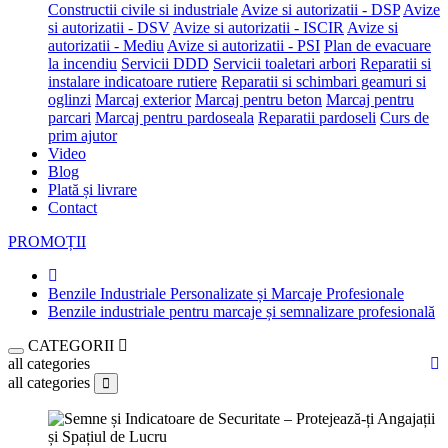
Constructii civile si industriale
Avize si autorizatii - DSP
Avize
si autorizatii - DSV
Avize si autorizatii - ISCIR
Avize si
autorizatii - Mediu
Avize si autorizatii - PSI
Plan de evacuare
la incendiu
Servicii DDD
Servicii toaletari arbori
Reparatii si
instalare indicatoare rutiere
Reparatii si schimbari geamuri si
oglinzi
Marcaj exterior
Marcaj pentru beton
Marcaj pentru
parcari
Marcaj pentru pardoseala
Reparatii pardoseli
Curs de
prim ajutor
Video
Blog
Plată și livrare
Contact
PROMOȚII
Benzile Industriale Personalizate și Marcaje Profesionale
Benzile industriale pentru marcaje și semnalizare profesională
CATEGORII
all categories
all categories