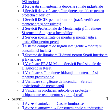
PSI inclusă
Reparatii si mentenanta depozite si hale industriale
Servicii de verificare și întreținere sprinklere pentru
protecția clădirilor
Servicii ISCIR pentru locuri de joacă: verificare,
mentenanță și consultanță
Servicii Profesionale de Mentenanță și Întreținere
Sisteme de Stingere a Incendiilor
Servicii specializate de montaj și mentenanță a
protecțiilor pentru pereți
sisteme complete de irigații inteligente – montaj și
consultanță inclusă
Sisteme de Iluminare Hidranti pentru Spații Interioare
și Exterioare
Verificare PRAM Mac – Servicii Profesionale de
Diagnostic și Reset
Verificare și întreținere hidranți – mentenanță și
reparații profesionale
Verificare stingătoare de incendiu – Servicii
profesionale de mentenanță
Vindem și producem articole de protecție –
echipamente reale pentru siguranță reală
Servicii
Avize si autorizatii - Casete luminoase
Avize si autorizatii - Constructii civile si industriale