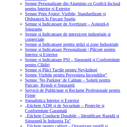
Semne Personalizate din Aluminiu cu Grafică Inclusă
pentru Interior și Exterior
Semne Prim Ajutor: Vizibile, Standardizate și
Obligatorii în Fiecare Spațiu
Semne și Indicatoare de Avertizare – Asigură-ți
Siguranța
Semne si Indicatoare de interzicere industriale si
comerciale
Semne şi Indicatoare pentru străzi şi zone Industriale
Semne si Indicatoare Personalizate | Plăcuțe pentru
Interior și Exterior
Semne și Indicatoare PSI – Siguranță și Conformitate
pentru Clădiri
Semne și Plăci Tactile pentru Nevăzători
Semne Vizibile pentru Prevenirea Incendiilor”
Semne ‘No Parking’ de Calitate – Soluții pentru
Parcare, Reguli și Siguranță
Servicii de Publicitate și Reclame Profesionale pentru
Firme
Signalistica Interior și Exterior
„Etichete ADR și de Securitate – Protecție și
Conformitate Garantată
„Etichete Conducte Durabile – Identificare Rapidă și
Siguranță în Industria Ta”
„Etichete pentru cabluri – Organizare rapidă și