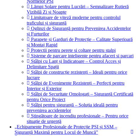
Normelor PSI
Lămpi Solare pentru Lucrări – Semnalizare Rutieră
Vizibilă Zi și Noapte
Limitatoare de viteză moderne pentru controlul
traficului și siguranță
Oglinzi de Siguranță pentru Prevenirea Accidentelor
și Furturilor
Parapete și Garduri de Protecție – Calitate Superioară
și Montaj Rapid
Protectii pentru perete si coltare pentru stalpi
Sisteme de parcare inteligente pentru afaceri si parcari
Stâlpi cu Lanț și Indicatoare – Control Acces și
Delimitare Spații
Stâlpi de construcție rezistenți – Ideali pentru orice
lucrare
Stâlpi de Evenimente Rezistenți – Perfecți pentru
Interior și Exterior
Stâlpi de Securitate Omologați – Siguranță Certificată
pentru Orice Proiect
Stâlpi pentru siguranță – Soluția ideală pentru
prevenirea accidentelor
Stingătoare de incendiu profesionale – Pentru orice
situație de urgență
„Echipamente Profesionale de Protecție PSI și SSM –
Siguranță Maximă pentru Locul de Muncă”