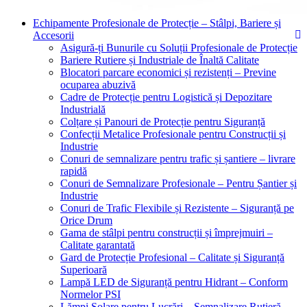
Echipamente Profesionale de Protecție – Stâlpi, Bariere și
Accesorii
Asigură-ți Bunurile cu Soluții Profesionale de Protecție
Bariere Rutiere și Industriale de Înaltă Calitate
Blocatori parcare economici și rezistenți – Previne
ocuparea abuzivă
Cadre de Protecție pentru Logistică și Depozitare
Industrială
Colțare și Panouri de Protecție pentru Siguranță
Confecții Metalice Profesionale pentru Construcții și
Industrie
Conuri de semnalizare pentru trafic și șantiere – livrare
rapidă
Conuri de Semnalizare Profesionale – Pentru Șantier și
Industrie
Conuri de Trafic Flexibile și Rezistente – Siguranță pe
Orice Drum
Gama de stâlpi pentru construcții și împrejmuiri –
Calitate garantată
Gard de Protecție Profesional – Calitate și Siguranță
Superioară
Lampă LED de Siguranță pentru Hidrant – Conform
Normelor PSI
Lămpi Solare pentru Lucrări – Semnalizare Rutieră