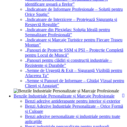
identificare ușoară a firelor”
„Indicatoare de Informare Profesionale – Soluții pentru
Orice Spațiu”
„Indicatoare de Interzicere – Protejează Siguranța și
Respectă Regulile”
„Indicatoare din Plexiglas: Soluția Ideală pentru
Semnalizare Profesională”
„Indicatoare și Marcaje Turistice pentru Fiecare Traseu
Montan”
„Panouri de Protecție SSM și PSI – Protecție Completă
pentru Locul de Muncă”
„Panouri pentru clădiri și construcții industriale –
Rezistente și Durabile”
„Semne de Urgență & Exit – Siguranță Vizibilă pentru
Afacerea Ta”
„Semne și Panouri de Informare – Ghidaj Vizual pentru
Clienți și Angajați”
Benzile Industriale Personalizate și Marcaje Profesionale
Benzi adezive antiderapante pentru interior și exterior
Benzi Adezive Industriale Personalizate – Orice Formă
și Culoare
Benzi adezive personalizate și industriale pentru toate
aplicațiile
Benzi industriale personalizate pentru pardoseli