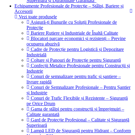
Superioară și Durabilitate Garantată”
Echipamente Profesionale de Protecție – Stâlpi, Bariere și
Accesorii
Vezi toate produsele
Asigură-ți Bunurile cu Soluții Profesionale de
Protecție
Bariere Rutiere și Industriale de Înaltă Calitate
Blocatori parcare economici și rezistenți – Previne
ocuparea abuzivă
Cadre de Protecție pentru Logistică și Depozitare
Industrială
Colțare și Panouri de Protecție pentru Siguranță
Confecții Metalice Profesionale pentru Construcții și
Industrie
Conuri de semnalizare pentru trafic și șantiere –
livrare rapidă
Conuri de Semnalizare Profesionale – Pentru Șantier
și Industrie
Conuri de Trafic Flexibile și Rezistente – Siguranță
pe Orice Drum
Gama de stâlpi pentru construcții și împrejmuiri –
Calitate garantată
Gard de Protecție Profesional – Calitate și Siguranță
Superioară
Lampă LED de Siguranță pentru Hidrant – Conform