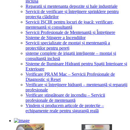
inclusă
Reparatii si mentenanta depozite si hale industriale
Servicii de verificare și întreținere sprinklere pentru
protecția clădirilor
Servicii ISCIR pentru locuri de joacă: verificare,
mentenanță și consultanță
Servicii Profesionale de Mentenanță și Întreținere
Sisteme de Stingere a Incendiilor
Servicii specializate de montaj și mentenanță a
protecțiilor pentru pereți
sisteme complete de irigații inteligente – montaj și
consultanță inclusă
Sisteme de Iluminare Hidranti pentru Spații Interioare și
Exterioare
Verificare PRAM Mac – Servicii Profesionale de
Diagnostic și Reset
Verificare și întreținere hidranți – mentenanță și reparații
profesionale
Verificare stingătoare de incendiu – Servicii
profesionale de mentenanță
Vindem și producem articole de protecție –
echipamente reale pentru siguranță reală