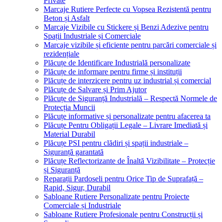
Private
Marcaje Rutiere Perfecte cu Vopsea Rezistentă pentru
Beton și Asfalt
Marcaje Vizibile cu Stickere și Benzi Adezive pentru
Spații Industriale și Comerciale
Marcaje vizibile și eficiente pentru parcări comerciale și
rezidențiale
Plăcuțe de Identificare Industrială personalizate
Plăcuțe de informare pentru firme și instituții
Plăcuțe de interzicere pentru uz industrial și comercial
Plăcuțe de Salvare și Prim Ajutor
Plăcuțe de Siguranță Industrială – Respectă Normele de
Protecția Muncii
Plăcuțe informative și personalizate pentru afacerea ta
Plăcuțe Pentru Obligații Legale – Livrare Imediată și
Material Durabil
Plăcuțe PSI pentru clădiri și spații industriale –
Siguranță garantată
Plăcuțe Reflectorizante de Înaltă Vizibilitate – Protecție
și Siguranță
Reparații Pardoseli pentru Orice Tip de Suprafață –
Rapid, Sigur, Durabil
Sabloane Rutiere Personalizate pentru Proiecte
Comerciale și Industriale
Sabloane Rutiere Profesionale pentru Construcții și