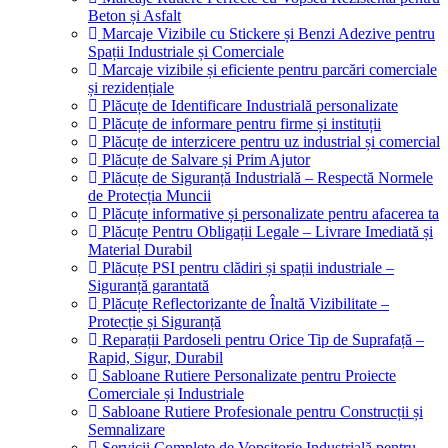
Beton și Asfalt
Marcaje Vizibile cu Stickere și Benzi Adezive pentru
Spații Industriale și Comerciale
Marcaje vizibile și eficiente pentru parcări comerciale
și rezidențiale
Plăcuțe de Identificare Industrială personalizate
Plăcuțe de informare pentru firme și instituții
Plăcuțe de interzicere pentru uz industrial și comercial
Plăcuțe de Salvare și Prim Ajutor
Plăcuțe de Siguranță Industrială – Respectă Normele
de Protecția Muncii
Plăcuțe informative și personalizate pentru afacerea ta
Plăcuțe Pentru Obligații Legale – Livrare Imediată și
Material Durabil
Plăcuțe PSI pentru clădiri și spații industriale –
Siguranță garantată
Plăcuțe Reflectorizante de Înaltă Vizibilitate –
Protecție și Siguranță
Reparații Pardoseli pentru Orice Tip de Suprafață –
Rapid, Sigur, Durabil
Sabloane Rutiere Personalizate pentru Proiecte
Comerciale și Industriale
Sabloane Rutiere Profesionale pentru Construcții și
Semnalizare
Servicii Complete de Vopsitorie Industrială pentru