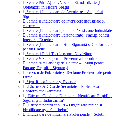
Semne Prim Ajutor: Vizibile, Standardizate și
Obligatorii în Fiecare Spațiu
Semne și Indicatoare de Avertizare – Asigură-ți
Siguranța
Semne si Indicatoare de interzicere industriale si
comerciale
Semne şi Indicatoare pentru străzi şi zone Industriale
Semne si Indicatoare Personalizate | Plăcuțe pentru
Interior și Exterior
Semne și Indicatoare PSI – Siguranță și Conformitate
pentru Clădiri
Semne și Plăci Tactile pentru Nevăzători
Semne Vizibile pentru Prevenirea Incendiilor”
Semne ‘No Parking’ de Calitate – Soluții pentru
Parcare, Reguli și Siguranță
Servicii de Publicitate și Reclame Profesionale pentru
Firme
Signalistica Interior și Exterior
„Etichete ADR și de Securitate – Protecție și
Conformitate Garantată
„Etichete Conducte Durabile – Identificare Rapidă și
Siguranță în Industria Ta”
„Etichete pentru cabluri – Organizare rapidă și
identificare ușoară a firelor”
„Indicatoare de Informare Profesionale – Soluții