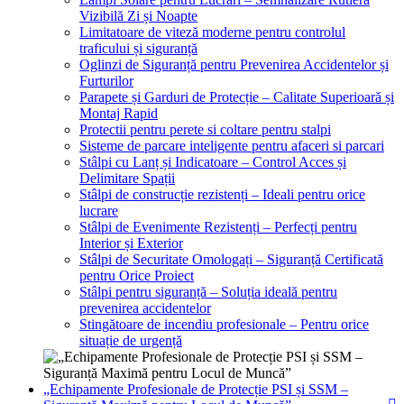
Vizibilă Zi și Noapte
Limitatoare de viteză moderne pentru controlul
traficului și siguranță
Oglinzi de Siguranță pentru Prevenirea Accidentelor și
Furturilor
Parapete și Garduri de Protecție – Calitate Superioară și
Montaj Rapid
Protectii pentru perete si coltare pentru stalpi
Sisteme de parcare inteligente pentru afaceri si parcari
Stâlpi cu Lanț și Indicatoare – Control Acces și
Delimitare Spații
Stâlpi de construcție rezistenți – Ideali pentru orice
lucrare
Stâlpi de Evenimente Rezistenți – Perfecți pentru
Interior și Exterior
Stâlpi de Securitate Omologați – Siguranță Certificată
pentru Orice Proiect
Stâlpi pentru siguranță – Soluția ideală pentru
prevenirea accidentelor
Stingătoare de incendiu profesionale – Pentru orice
situație de urgență
„Echipamente Profesionale de Protecție PSI și SSM –