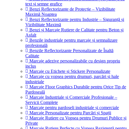
text și semne grafice
Benzi Reflectorizante de Protecție – Vizibilitate
Maximă Noaptea
Benzi Reflectorizante pentru Industrie – Siguranță și
Vizibilitate Maximă
Benzi și Marcaje Rutiere de Calitate pentru Beton și
Asfalt
Benzile industriale pentru marcaje și semnalizare
profesională
Benzile Reflectorizante Personalizate de Înaltă
Calitate
Marcaje adezive personalizabile cu design propriu
inclus
Marcaje cu Etichete și Stickere Personalizate
Marcaje cu vopsea pentru drumuri, parcări și hale
industriale
Marcaje Floor Graphics Durabile pentru Orice Tip de
Pardoseală
Marcaje Industriale și Comerciale Profesionale –
Servicii Complete
Marcaje pentru pardoseli industriale și comerciale
Marcaje Personalizate pentru Parcări și Spații
Marcaje Rutiere cu Vopsea pentru Drumuri Publice și
Private
Marcaje Rutiere Perfecte cu Vopsea Rezistentă pentru