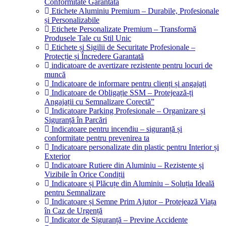
Conformitate Garantată
Etichete Aluminiu Premium – Durabile, Profesionale
și Personalizabile
Etichete Personalizate Premium – Transformă
Produsele Tale cu Stil Unic
Etichete și Sigilii de Securitate Profesionale –
Protecție și Încredere Garantată
indicatoare de avertizare rezistente pentru locuri de
muncă
Indicatoare de informare pentru clienți și angajați
Indicatoare de Obligație SSM – Protejează-ți
Angajații cu Semnalizare Corectă”
Indicatoare Parking Profesionale – Organizare și
Siguranță în Parcări
Indicatoare pentru incendiu – siguranță și
conformitate pentru prevenirea ta
Indicatoare personalizate din plastic pentru Interior și
Exterior
Indicatoare Rutiere din Aluminiu – Rezistente și
Vizibile în Orice Condiții
Indicatoare și Plăcuțe din Aluminiu – Soluția Ideală
pentru Semnalizare
Indicatoare și Semne Prim Ajutor – Protejează Viața
în Caz de Urgență
Indicator de Siguranță – Previne Accidente