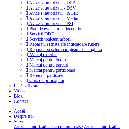
Avize si autorizatii - DSP
Avize si autorizatii - DSV
Avize si autorizatii - ISCIR
Avize si autorizatii - Mediu
Avize si autorizatii - PSI
Plan de evacuare la incendiu
Servicii DDD
Servicii toaletari arbori
Reparatii si instalare indicatoare rutiere
Reparatii si schimbari geamuri si oglinzi
Marcaj exterior
Marcaj pentru beton
Marcaj pentru parcari
Marcaj pentru pardoseala
Reparatii pardoseli
Curs de prim ajutor
Plată și livrare
Video
Blog
Contact
Acasă
Despre noi
Servicii
Avize si autorizatii - Casete luminoase
Avize si autorizatii -