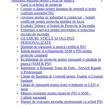
Siguranță Maximă pentru Locul de Muncă”
Casti si ochelari de protectie
Corpuri și lămpi pentru iluminat de urgență si iesire
conform normelor ISU
covorașe pentru uz industrial și comercial – Soluții
certificate pentru protecția spațiilor de lucru
Evaluări Tehnice și Soluții de Protecție la Incendiu
Expertiză și servicii pentru prevenirea și reducerea
riscului de incendiu
GEAMURI, STICLĂ ŞI OGLINZI
PERSONALIZATE
Iluminat de siguranță și panică certificat ISU
Îmbrăcăminte și echipamente SSM și PSI pentru
protecție completă
Încălțăminte de protecție pentru siguranță și sănătate în
muncă (SSM & PSI)
Întreținere și Reparații Trape de Fum – Servicii Rapide
și Profesionale
Lămpi de Iluminat de Urgență pentru Toalete și Grupuri
Sanitare
Lămpi de siguranță pentru ieșiri și hidranti cu LED și
neon
Mănuși rezistente pentru protecție PSI și SSM –
Calitate garantată
Planuri de evacuare incendiu profesionale cu schiță PSI