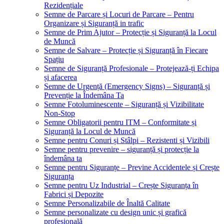
Rezidențiale
Semne de Parcare și Locuri de Parcare – Pentru
Organizare și Siguranță in trafic
Semne de Prim Ajutor – Protecție și Siguranță la Locul
de Muncă
Semne de Salvare – Protecție și Siguranță în Fiecare
Spațiu
Semne de Siguranță Profesionale – Protejează-ți Echipa
și afacerea
Semne de Urgență (Emergency Signs) – Siguranță și
Prevenție la Îndemâna Ta
Semne Fotoluminescente – Siguranță și Vizibilitate
Non-Stop
Semne Obligatorii pentru ITM – Conformitate și
Siguranță la Locul de Muncă
Semne pentru Conuri și Stâlpi – Rezistenti și Vizibili
Semne pentru prevenire – siguranță și protecție la
îndemâna ta
Semne pentru Siguranțe – Previne Accidentele și Crește
Siguranța
Semne pentru Uz Industrial – Crește Siguranța în
Fabrici și Depozite
Semne Personalizabile de Înaltă Calitate
Semne personalizate cu design unic și grafică
profesională