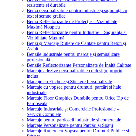
rezistente și durabile
Benzi personalizabile pentru industrie și siguranță cu
text și semne grafice
Benzi Reflectorizante de Protecție – Vizibilitate
Maximă Noaptea
Benzi Reflectorizante pentru Industrie – Siguranță și
Vizibilitate Maximă
Benzi și Marcaje Rutiere de Calitate pentru Beton și
Asfalt
Benzile industriale pentru marcaje și semnalizare
profesională
Benzile Reflectorizante Personalizate de Înaltă Calitate
Marcaje adezive personalizabile cu design propriu
inclus
Marcaje cu Etichete și Stickere Personalizate
Marcaje cu vopsea pentru drumuri, parcări și hale
industriale
Marcaje Floor Graphics Durabile pentru Orice Tip de
Pardoseală
Marcaje Industriale și Comerciale Profesionale –
Servicii Complete
Marcaje pentru pardoseli industriale și comerciale
Marcaje Personalizate pentru Parcări și Spații
Marcaje Rutiere cu Vopsea pentru Drumuri Publice și