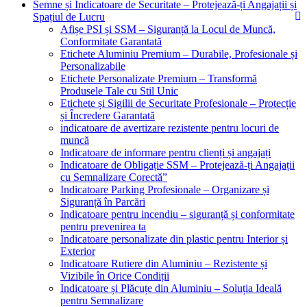
Semne și Indicatoare de Securitate – Protejează-ți Angajații și
Spațiul de Lucru
Afișe PSI și SSM – Siguranță la Locul de Muncă,
Conformitate Garantată
Etichete Aluminiu Premium – Durabile, Profesionale și
Personalizabile
Etichete Personalizate Premium – Transformă
Produsele Tale cu Stil Unic
Etichete și Sigilii de Securitate Profesionale – Protecție
și Încredere Garantată
indicatoare de avertizare rezistente pentru locuri de
muncă
Indicatoare de informare pentru clienți și angajați
Indicatoare de Obligație SSM – Protejează-ți Angajații
cu Semnalizare Corectă”
Indicatoare Parking Profesionale – Organizare și
Siguranță în Parcări
Indicatoare pentru incendiu – siguranță și conformitate
pentru prevenirea ta
Indicatoare personalizate din plastic pentru Interior și
Exterior
Indicatoare Rutiere din Aluminiu – Rezistente și
Vizibile în Orice Condiții
Indicatoare și Plăcuțe din Aluminiu – Soluția Ideală
pentru Semnalizare