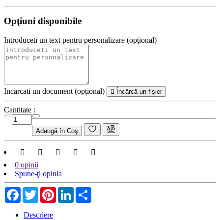
Opţiuni disponibile
Introduceti un text pentru personalizare (opțional)
Incarcati un document (opțional)
Încărcă un fişier
Cantitate :
Adaugă în Coş
0 opinii
Spune-ţi opinia
Facebook
Twitter
Pinterest
LinkedIn
Share
Descriere