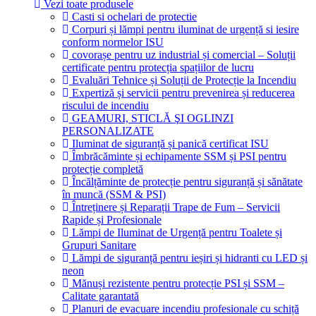
Vezi toate produsele
Casti si ochelari de protectie
Corpuri și lămpi pentru iluminat de urgență si iesire
conform normelor ISU
covorașe pentru uz industrial și comercial – Soluții
certificate pentru protecția spațiilor de lucru
Evaluări Tehnice și Soluții de Protecție la Incendiu
Expertiză și servicii pentru prevenirea și reducerea
riscului de incendiu
GEAMURI, STICLĂ ŞI OGLINZI
PERSONALIZATE
Iluminat de siguranță și panică certificat ISU
Îmbrăcăminte și echipamente SSM și PSI pentru
protecție completă
Încălțăminte de protecție pentru siguranță și sănătate
în muncă (SSM & PSI)
Întreținere și Reparații Trape de Fum – Servicii
Rapide și Profesionale
Lămpi de Iluminat de Urgență pentru Toalete și
Grupuri Sanitare
Lămpi de siguranță pentru ieșiri și hidranti cu LED și
neon
Mănuși rezistente pentru protecție PSI și SSM –
Calitate garantată
Planuri de evacuare incendiu profesionale cu schiță