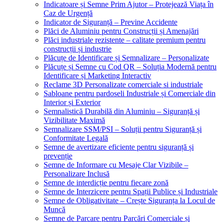
Indicatoare și Semne Prim Ajutor – Protejează Viața în
Caz de Urgență
Indicator de Siguranță – Previne Accidente
Plăci de Aluminiu pentru Construcții și Amenajări
Plăci industriale rezistente – calitate premium pentru
construcții și industrie
Plăcuțe de Identificare și Semnalizare – Personalizate
Plăcuțe și Semne cu Cod QR – Soluția Modernă pentru
Identificare și Marketing Interactiv
Reclame 3D Personalizate comerciale si industriale
Sabloane pentru pardoseli Industriale și Comerciale din
Interior și Exterior
Semnalistică Durabilă din Aluminiu – Siguranță și
Vizibilitate Maximă
Semnalizare SSM/PSI – Soluții pentru Siguranță și
Conformitate Legală
Semne de avertizare eficiente pentru siguranță și
prevenție
Semne de Informare cu Mesaje Clar Vizibile –
Personalizare Inclusă
Semne de interdicție pentru fiecare zonă
Semne de Interzicere pentru Spații Publice și Industriale
Semne de Obligativitate – Crește Siguranța la Locul de
Muncă
Semne de Parcare pentru Parcări Comerciale și