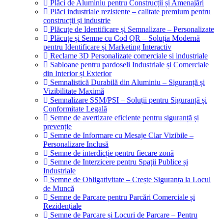
Plăci de Aluminiu pentru Construcții și Amenajări
Plăci industriale rezistente – calitate premium pentru
construcții și industrie
Plăcuțe de Identificare și Semnalizare – Personalizate
Plăcuțe și Semne cu Cod QR – Soluția Modernă
pentru Identificare și Marketing Interactiv
Reclame 3D Personalizate comerciale si industriale
Sabloane pentru pardoseli Industriale și Comerciale
din Interior și Exterior
Semnalistică Durabilă din Aluminiu – Siguranță și
Vizibilitate Maximă
Semnalizare SSM/PSI – Soluții pentru Siguranță și
Conformitate Legală
Semne de avertizare eficiente pentru siguranță și
prevenție
Semne de Informare cu Mesaje Clar Vizibile –
Personalizare Inclusă
Semne de interdicție pentru fiecare zonă
Semne de Interzicere pentru Spații Publice și
Industriale
Semne de Obligativitate – Crește Siguranța la Locul
de Muncă
Semne de Parcare pentru Parcări Comerciale și
Rezidențiale
Semne de Parcare și Locuri de Parcare – Pentru