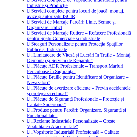
Industrie și Producție
Servicii complete pentru locuri de joacă: montaj,
avize și autorizații ISCIR
Servicii de Marcaje Parcări: Linie, Semne și
Organizare Trafict
Servicii de Marcaje Rutiere – Refacere Profesională
pentru Spații Comerciale si industriale
Steaguri Personalizate pentru Protecția Spațiilor
Publice și Industriale
„Limitatoare de Viteză și Lucrări în Trafic – Montaj,
Demontaj și Servicii de Reparații”
„Plăcuțe ADR Profesionale – Transport Marfuri
Periculoase în Siguranță”
„Plăcuțe Braille pentru Identificare și Organizare –
Nevăzători”
„Plăcuțe de avertizare eficiente – Previn accidentele
și protejează echipa!”
„Plăcuțe de Siguranță Profesionale – Protecție și
Calitate Superioară”
„Produse pentru Parcări: Organizare, Siguranță și
Funcționalitate”
„Reclame Industriale Personalizate – Crește
Vizibilitatea Afacerii Tale”
„Vopsitorie Industrială Profesională – Calitate