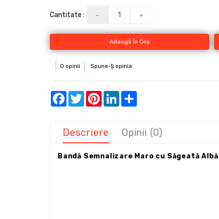
Cantitate :
Adaugă În Coş
0 opinii
Spune-ţi opinia
Facebook
Twitter
Pinterest
LinkedIn
Share
Descriere
Opinii (0)
Bandă Semnalizare Maro cu Săgeată Albă –