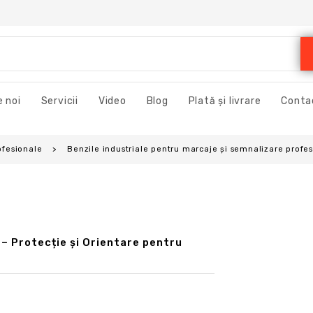
 noi
Servicii
Video
Blog
Plată și livrare
Conta
ofesionale
Benzile industriale pentru marcaje și semnalizare profe
– Protecție și Orientare pentru