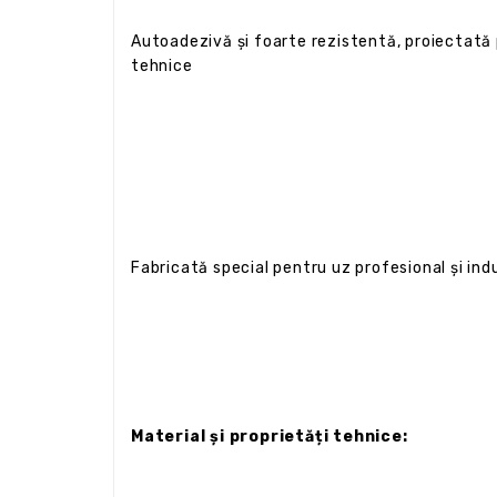
Autoadezivă și foarte rezistentă, proiectată p
tehnice
Fabricată special pentru uz profesional și ind
Material și proprietăți tehnice: