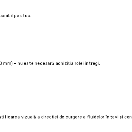
ponibil pe stoc.
0 mm) – nu este necesară achiziția rolei întregi.
carea vizuală a direcției de curgere a fluidelor în țevi și con