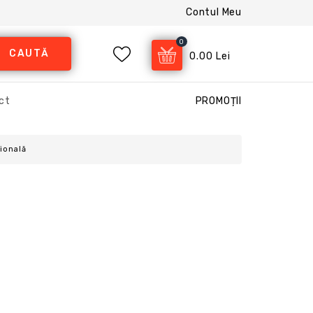
Contul Meu
0
CAUTĂ
0.00 Lei
ct
PROMOȚII
sională